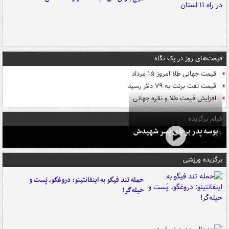
قیمت‌های روز در یک نگاه
قیمت جهانی طلا امروز ۱۵ مرداد
قیمت نفت برنت به ۷۹ دلار رسید
افزایش قیمت طلا و نقره جهانی
فیلم برگزیده
بوسه‌ پدر بر پای پسر شهیدش
برگزیده ورزشی
حمله تند فیگو به اینفانتینو: دروغگو، پَست‌ و
حیله‌گر!