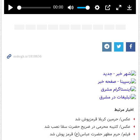
00:00
Play
Mute
Settings
PIP
Enter
Down
fullscreen
اخبار مرتبط
عکس/ حرمین کربلا قرمزپوش شد
عکس/ کتیبه محرمی در ضریح حضرت سقا نصب شد
فیلم/ حرم مطهر حضرت عباس(ع) قرمز پوش شد