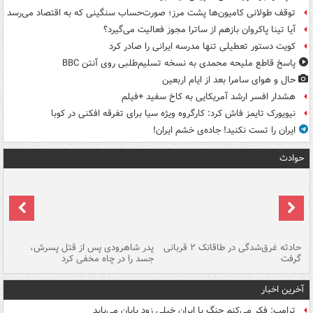
توقف طولانی کامیون‌ها پشت مرز؛ صورت‌حساب سنگینی که به اقتصاد می‌رسد
آیا تینا پاکروان بازهم از ساترا مجوز فعالیت می‌گیرد؟
کویت دستور تعطیلی تنها مدرسه ایرانی را صادر کرد
پاسخ قاطع ملیحه محمدی به نسخه تسلیم‌طلبی روی آنتن BBC
حال و هوای سامرا بعد از ایام اربعین
هشدار افسر ارشد آمریکایی به کاخ سفید +فیلم
نیویورک تایمز فاش کرد: کارگروه ویژه سیا برای تفرقه افکنی در کوبا
ایران را تست نکنید! جاده‌ی خشم ایران!
حوادث
شته
حادثه غرق‌شدگی در طاقانک ۲ قربانی
پدر شاهرودی پس از قتل پسرش،
دس
گرفت
جسد را در چاه مخفی کرد
آخرین اخبار
ترامپ: فکر می‌کنم جنگ با ایران خیلی زود پایان می‌یابد