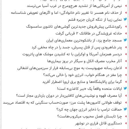
نیمی از آمریکایی‌ها از تشدید هرج‌ومرج در غرب آسیا می‌ترسند
از حذف نام همسر تا تغییر نام خانوادگی؛ اما و اگرهای تعویض شناسنامه
نمایی زیبا از تنگه کریان جزیره قشم
رکوردشکنی پیش‌فروش جدیدترین گوشی‌های تاشوی سامسونگ
حادثه غرق‌شدگی در طاقانک ۲ قربانی گرفت
مسجد جامع یزد، از باشکوه‌ترین معماری‌های ایران
پدر شاهرودی پس از قتل پسرش، جسد را در چاه مخفی کرد
دردسر همزمان آمریکا و اوکراین با ته کشیدن موشک های پاتریوت
آثار مخرب مصرف الکل و سیگار در بروز بیماری‌ها
اذعان رسانه صهیونیست به موج بی‌سابقه فرار از سرزمین‌های اشغالی
چرا مغز در هنگام خواب، انرژی خود را خالی می‌کند؟
گرما برای پالایشگاه‌ها و منابع برق اروپا اضطرار آفرید
ایالات متحده واقعاً یک «ببر کاغذی» است!
آیا مصرف قهوه و نوشیدنی‌های کافئین‌دار در دوران بارداری مجاز است؟
توقف طولانی کامیون‌ها پشت مرز؛ صورت‌حساب سنگینی که به اقتصاد می‌رسد
حماقت ترامپ با ذخایر انرژی جهان چه کرد؟
چرا تابستان فصل محبوب میکروب‌هاست؟
دستگیری قاتل فراری در نوشهر