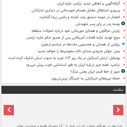
گزافه‌گویی و لفاظی جدید ترامپ علیه ایران
پیروزی استقلال مقابل همنام خوزستانی در دیداری تدارکاتی
انفجار در حومه دمشق چند کشته و زخمی برجا گذاشت
بوسه‌ پدر بر پای پسر شهیدش
رایزنی عراقچی و همتای موریتانی خود درباره تحولات منطقه
موج تهدید علیه قضات آمریکایی پس از صدور حکم علیه ترامپ
روایتی از همدلی و همسویی ملت‌ها در مراسم اربعین
یمن: جهان به‌زودی صدای ناله سعودی‌ها را خواهد شنید
یونیفل: ارتش اسرائیل در یک روز ۱۱۳ توپ به جنوب لبنان شلیک کرده است
ترامپ: همه چیز درباره ایران به طور استثنایی خوب پیش می‌رود
عبور از خط قرمز ایران یعنی مرگ!
حمله نیروهای اسرائیلی به خبرنگار پرس‌تی‌وی
سلامت
ت
چرا مغز در هنگام خواب، انرژی خود را
آیا مصرف قهوه و نوشیدنی‌های
چر