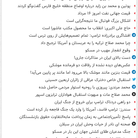
پوتین و محمد بن زاید درباره اوضاع منطقه خلیج فارس گفت‌وگو کردند
قیمت جهانی نفت امروز ۱۶ مرداد
اشکال بزرگ فوتبال ما نتیجه‌گرایی است
حاج علی اکبری: انقلاب ما محصول مکتب عاشورا است
افشاگری برادرزاده ترامپ: تمام تصمیم‌هایش از روی ترس است
چرا محمد صلاح ترکیه را به عربستان و آمریکا ترجیح داد
وقوع انفجار مهیب در مسکو
دست بالای ایران در مذاکرات جاری!
عکس‌های دیده نشده از رفاقت دو فرمانده‌ موشکی
قیمت بنزین مانند موشک بالا می‌رود اما مانند پر پایین می‌آید!
استقبال خاص دخترک عراقی از زائران اربعین حسینی
محمد مرندی: پیروزی با روحیه استوار مردمی حاصل شده
محمد صلاح مات و مبهوت استقبال هواداران ترابزون اسپور
دو راهی دردناک ترامپ برای خروج از جنگ ایران
سندرز: ترامپ فاسد، آمریکا را وارد یک جنگ فاجعه بار کرده است
پاسخ تأمین‌اجتماعی به زمان پرداخت مابه‌التفاوت حقوق بازنشستگان
صحنه ای نادر از حیات وحش ایران در سبلان
جنگ مدعیان طلای کشتی جهان این بار در مسکو