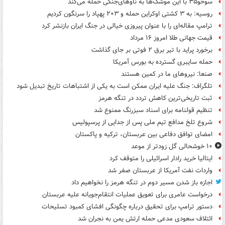
سوخو۳۵ با این موشک‌ها به ناوهای‌جنگی حمله می‌کند
روسیه: به ۳ کشتی اوکراین حمله و ۲۰۳ پهپاد را سرنگون کردیم
ترامپ مقاله‌ای را با عنوان پیروزی خیالی در جنگ ایران بازنشر کرد
قیمت جهانی طلا امروز ۱۶ مرداد
برخورد پراید با تیر برق ۲ فوتی بر جای گذاشت
حمله سایبری گسترده به بورس آمریکا
صنعا: نیروهای ما در کمین‌ هستند
تلگراف: جنگ علیه ایران ممکن است به یکی از اشتباهات تاریخ تبدیل شود
ثبت تاریخی‌ترین کاهش تردد در تنگه هرمز
تنظیم قولنامه برای اسناد سبزرنگ ممنوع شد
شروع تلخ مدافع تیم ملی پس از جدایی از پرسپولیس
امضای توافق دفاعی بین عربستان، ترکیه و پاکستان
۱۰ خوشحالی گل زودتر از موعد
ایتالیا خرید رادار اسرائیلی را متوقف کرد
واردات نفت آمریکا از عربستان صفر شد
اجازه باز شدن مسیر دوم در تنگه هرمز را نخواهیم داد
درخواست عامری برای تعویق عملیات انتقام‌جویانه علیه عربستان
دستور ترامپ برای تحقیق درباره چگونگی افشای کمبود تسلیحات
ائتلاف سعودی مدعی حمله ارتش یمن به نجران شد