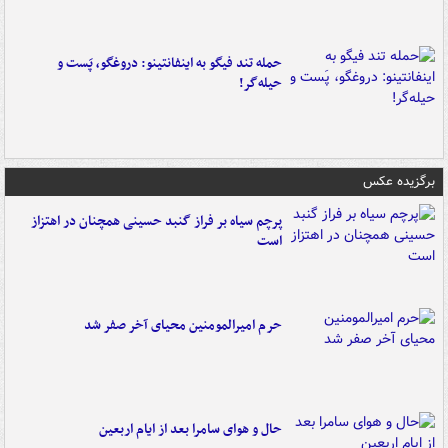
حمله تند فیگو به اینفانتینو: دروغگو، پَست‌ و
حیله‌گر!
برگزیده عکس
پرچم سیاه بر فراز گنبد حسینی همچنان در اهتزاز
است
حرم امیرالمومنین محیای آخر صفر شد
حال و هوای سامرا بعد از ایام اربعین