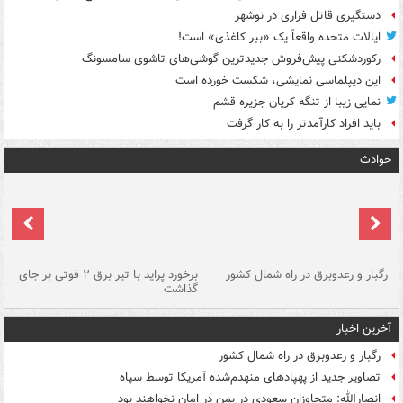
دستگیری قاتل فراری در نوشهر
ایالات متحده واقعاً یک «ببر کاغذی» است!
رکوردشکنی پیش‌فروش جدیدترین گوشی‌های تاشوی سامسونگ
این دیپلماسی نمایشی، شکست خورده است
نمایی زیبا از تنگه کریان جزیره قشم
باید افراد کارآمدتر را به کار گرفت
حوادث
رگبار و رعدوبرق در راه شمال کشور
برخورد پراید با تیر برق ۲ فوتی بر جای
گذاشت
گر
آخرین اخبار
رگبار و رعدوبرق در راه شمال کشور
تصاویر جدید از پهپادهای منهدم‌شده آمریکا توسط سپاه
انصارالله: متجاوزان سعودی در یمن در امان نخواهند بود