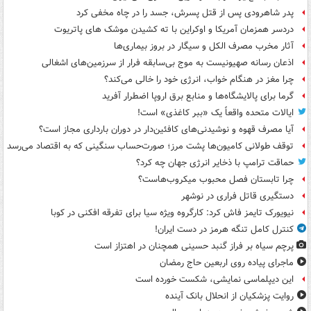
پدر شاهرودی پس از قتل پسرش، جسد را در چاه مخفی کرد
دردسر همزمان آمریکا و اوکراین با ته کشیدن موشک های پاتریوت
آثار مخرب مصرف الکل و سیگار در بروز بیماری‌ها
اذعان رسانه صهیونیست به موج بی‌سابقه فرار از سرزمین‌های اشغالی
چرا مغز در هنگام خواب، انرژی خود را خالی می‌کند؟
گرما برای پالایشگاه‌ها و منابع برق اروپا اضطرار آفرید
ایالات متحده واقعاً یک «ببر کاغذی» است!
آیا مصرف قهوه و نوشیدنی‌های کافئین‌دار در دوران بارداری مجاز است؟
توقف طولانی کامیون‌ها پشت مرز؛ صورت‌حساب سنگینی که به اقتصاد می‌رسد
حماقت ترامپ با ذخایر انرژی جهان چه کرد؟
چرا تابستان فصل محبوب میکروب‌هاست؟
دستگیری قاتل فراری در نوشهر
نیویورک تایمز فاش کرد: کارگروه ویژه سیا برای تفرقه افکنی در کوبا
کنترل کامل تنگه هرمز در دست ایران!
پرچم سیاه بر فراز گنبد حسینی همچنان در اهتزاز است
ماجرای پیاده روی اربعین حاج رمضان
این دیپلماسی نمایشی، شکست خورده است
روایت پزشکیان از انحلال بانک آینده