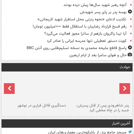
آنچه رهبر شهید سال‌ها پیش دیده بودند
بوسه‌ پدر بر پای پسر شهیدش
تکذیب ادعای «نحوه ردزنی محل استقرار شهید لاریجانی»
رقم فسخ قرارداد رضاییان با استقلال فقط ۱۰۰میلیون تومان!
آیا تینا پاکروان بازهم از ساترا مجوز فعالیت می‌گیرد؟
کویت دستور تعطیلی تنها مدرسه ایرانی را صادر کرد
پاسخ قاطع ملیحه محمدی به نسخه تسلیم‌طلبی روی آنتن BBC
حال و هوای سامرا بعد از ایام اربعین
حوادث
ر
پدر شاهرودی پس از قتل پسرش،
دستگیری قاتل فراری در نوشهر
آت
جسد را در چاه مخفی کرد
دی
آخرین اخبار
مسجد جامع یزد، از باشکوه‌ترین معماری‌های ایران