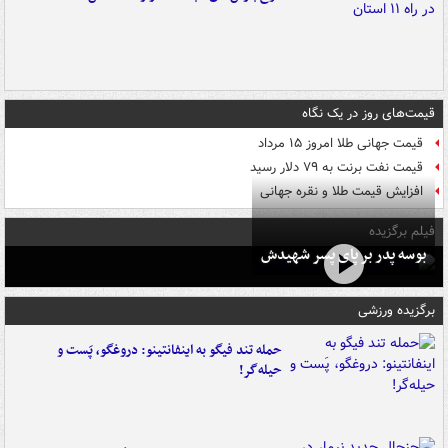
قیمت‌های روز در یک نگاه
قیمت جهانی طلا امروز ۱۵ مرداد
قیمت نفت برنت به ۷۹ دلار رسید
افزایش قیمت طلا و نقره جهانی
فیلم برگزیده
بوسه‌ پدر بر پای پسر شهیدش
برگزیده ورزشی
حمله تند فیگو به اینفانتینو: دروغگو، پَست‌ و
حیله‌گر!