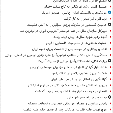
شمیم خوش رضوی در هوای بین‌الحرمین
هشدار افسر ارشد آمریکایی به کاخ سفید +فیلم
موشک‌های بالستیک ایران؛ چالش راهبردی آمریکا
باید افراد کارآمدتر را به کار گرفت
حامیان فلسطین در مکزیک پرچم اسرائیل را به آتش کشیدند
دبیرکل سازمان ملل باز هم خواستار آتش‌بس فوری در اوکراین شد
آنچه رهبر شهید سال‌ها پیش دیده بودند
حمایت هلندی‌ها از مظلومیت فلسطین +فیلم
افشای برکناری در موساد پس از شکست پروژه علیه ایران
دستگیری عامل انتشار مطالب توهین‌آمیز علیه زائران اربعین در فضای مجازی
روایت تکان‌دهنده دانش‌آموز مینابی از جنایت آمریکا
هدف قرار گرفتن اتاق‌ فرماندهی مزدوران عربستان در یمن
شکست پروژه «خاورمیانه جدید» نتانیاهو
گزافه‌گویی و لفاظی جدید ترامپ علیه ایران
پیروزی استقلال مقابل همنام خوزستانی در دیداری تدارکاتی
انفجار در حومه دمشق چند کشته و زخمی برجا گذاشت
بوسه‌ پدر بر پای پسر شهیدش
رایزنی عراقچی و همتای موریتانی خود درباره تحولات منطقه
موج تهدید علیه قضات آمریکایی پس از صدور حکم علیه ترامپ