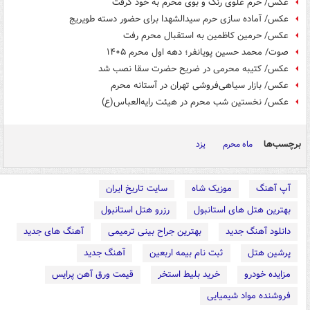
عکس/ حرم علوی رنگ و بوی محرم به خود گرفت
عکس/ آماده سازی حرم سیدالشهدا برای حضور دسته طویریج
عکس/ حرمین کاظمین به استقبال محرم رفت
صوت/ محمد حسین پویانفر؛ دهه اول محرم ۱۴۰۵
عکس/ کتیبه محرمی در ضریح حضرت سقا نصب شد
عکس/ بازار سیاهی‌فروشی تهران در آستانه محرم
عکس/ نخستین شب محرم در هیئت رایه‌العباس(ع)
برچسب‌ها
ماه محرم
یزد
آپ آهنگ
موزیک شاه
سایت تاریخ ایران
بهترین هتل های استانبول
رزرو هتل استانبول
دانلود آهنگ جدید
بهترین جراح بینی ترمیمی
آهنگ های جدید
پرشین هتل
ثبت نام بیمه اربعین
آهنگ جدید
مزایده خودرو
خرید بلیط استخر
قیمت ورق آهن پرایس
فروشنده مواد شیمیایی