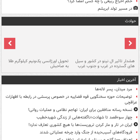
حکم اخراج ربیعی را چه کسی امضا کرد؟
در مسیر تولد ابریشم
حوادث
هشدار تاثیر ال نینو در کشور و سیل
تحویل اورژانسی یک‌ونیم کیلوگرم طلا
رگ
های گسترده در غرب و جنوب غرب
به صاحبش
کش
آخرین اخبار
مرد میدان، پسرِ لاله‌ها
توضیحات حوزه سخنگویی قوه قضاییه در خصوص پرسشی در رابطه با اظهارات
عراقچی
نسخه رسانه منافقین برای ایران: تهاجم نظامی و عملیات روانی!
چهار سوءقصد تا شهادت؛ناگفته‌هایی از زندگی شهیدخطیب
ایران در تار و مار کردن تروریست‌ها با هیچ کشوری تعارف ندارد!
فرودگاه‌های آسیب‌دیده از جنگ وارد چرخه عملیاتی شدند
اهداف چهارگانه عربستان از امضای توافق مکه