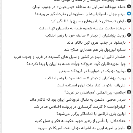
حمله توپخانه اسرائیل به منطقه «بنی‌حیان» در جنوب لبنان
مردم جهان، اسرائیلی‌ها را انسان‌هایی نفرت‌انگیز می‌بینند!
بارش تابستانی خیابان‌های یاسوج را غافلگیر کرد
پرونده جنایت مدرسه شجره طیبه به دادسرای تهران رفت
روایت پزشکیان از دیدار ۷ ساعته خود با رهبر انقلاب
بارسلونا در جذب هری کین ناکام ماند
ستاره لیورپول باز هم هم‌بازی صلاح شد
هشدار تاثیر ال نینو در کشور و سیل های گسترده در غرب و جنوب غرب
چرا تجزیه‌طلبان کُرد، هیچ‌گاه جرأت حمله به ایران را پیدا نکردند؟
برخورد نزدیک دو هواپیما در فرودگاه سیدنی
روایت پزشکیان از دیدار ۷ ساعته خود با رهبر انقلاب
علی‌اف: باکو در کنار ملت ایران ایستاده است
اجلاسیه بین‌المللی "مجاهدان در غربت"
سردار محبی: دشمن به دنبال فروپاشی ایران بود که ناکام ماند
کیفرخواست ۶ کارمند گرمساری در پرونده اختلاس صادر شد
اولین بازی تراکتور با تماشاگر برگزار می‌شود؟
حدادعادل: با تأسی از رهبر شهید حکیمانه فکر و عمل کنیم
ماجرای ضربه ایران به آشیانه دزدان نفت آمریکا در سوریه