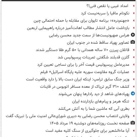
امداد غیبی یا نقص فنی!؟
نکونام مافیا را سربه‌نیست کرد
«جهنم‌دره»؛ برنامه تایوان برای مقابله با حمله احتمالی چین
بازداشت عامل انتشار مطالب اهانت‌آمیز درباره راهپیمایی اربعین
هراس صهیونیست‌ها از سمت جدید محسن رضایی
تصاویر پهپاد ساقط شده در جنوب ایران
قاتلان پیرزن ۷۰ ساله همدانی با ۵۰ گرم طلا دستگیر شدند
گلزن قدبلند شگفتی تمرینات پرسپولیس شد
مدیرعامل پرسپولیس قیمت آخر را برای نساجی تعیین کرد
عملیات گروه مقاومت سوریه علیه پایگاه اسرائیل+ فیلم
وزیر جنگ سابق ترامپ: اینکه ایران دست بالا را دارد واقعیت است
کشف ۳۱۰ گرم تریاک از معده مسافر اتوبوس در قاینات
پهپادهای شاهد از دید رادارها پنهان می‌شوند
تنگه هرمز و پیام‌های بازدارنده ایران
بطری آبی که ماشین شما را به آتش می‌کشد
ولایتی انتصاب محسن رضایی به دبیری شورای‌عالی امنیت ملی را تبریک گفت
صفحه نخست روزنامه‌های دوشنبه ۱۹ مرداد ۱۴۰۵
آیا ماءالشعیر برای جلوگیری از سنگ کلیه مفید است