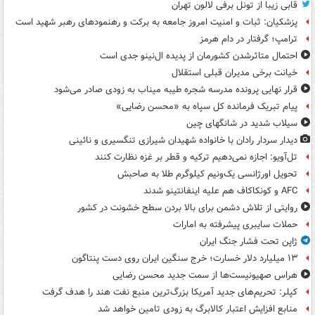
قابی زیبا از تونل برفی لالون تهران
پزشکیان: ثبات و امنیت امروز جامعه به برکت و رهنمودهای رهبر شهید است
ترامپ؛ گرفتار در دام هرمز
احتمال متاثرشدن کشورمان از پدیده ال‌نینو جدی است
خیانت برخی مدیران قبلی استقلال
قرار نهایی پرونده مدرسه شجره طیبه میناب به زودی صادر می‌شود
پیام تبریک فرمانده کل سپاه به «محسن رضایی»
سیلاب شدید در شانگهای چین
دیدار سردار رادان با خانواده‌ شهیدان شیرازی تنگسیری و نائینی
تل‌آویو: اجازه نمی‌دهیم ترکیه و قطر بر غزه نظارت کنند
تحویل اورژانسی یک‌ونیم کیلوگرم طلا به صاحبش
AFC و کونکاکاف هم علیه اینفانتینو شدند
روایتی از تلاش دشمن برای بالا بردن سطح خشونت در کشور
حملات سایبری پیشرفته به امارات
ژاپن تحت فشار جنگ ایران
۱۳ میلیارد دلار خسارت؛ خرج سنگین ایران روی دست پنتاگون
هراس صهیونیست‌ها از سمت جدید محسن رضایی
کپلر: تحریم‌های جدید آمریکا بزرگ‌ترین منبع نفت هند را هدف گرفت
منابع افزایش اعتبار کالابرگ به زودی تامین خواهد شد