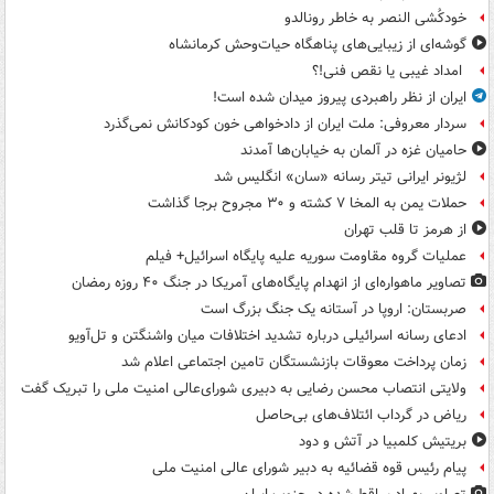
خودکُشی النصر به خاطر رونالدو
گوشه‌ای از زیبایی‌های پناهگاه‌ حیات‌وحش کرمانشاه
امداد غیبی یا نقص فنی!؟
ایران از نظر راهبردی پیروز میدان شده است!
سردار معروفی: ملت ایران از دادخواهی خون کودکانش نمی‌گذرد
حامیان غزه در آلمان به خیابان‌ها آمدند
لژیونر ایرانی تیتر رسانه «سان» انگلیس شد
حملات یمن به المخا ۷ کشته و ۳۰ مجروح برجا گذاشت
از هرمز تا قلب تهران
عملیات گروه مقاومت سوریه علیه پایگاه اسرائیل+ فیلم
تصاویر ماهواره‌ای از انهدام پایگاه‌های آمریکا در جنگ ۴۰ روزه رمضان
صربستان: اروپا در آستانه یک جنگ بزرگ است
ادعای رسانه اسرائیلی درباره تشدید اختلافات میان واشنگتن و تل‌آویو
زمان پرداخت معوقات بازنشستگان تامین اجتماعی اعلام شد
ولایتی انتصاب محسن رضایی به دبیری شورای‌عالی امنیت ملی را تبریک گفت
ریاض در گرداب ائتلاف‌های بی‌حاصل
بریتیش کلمبیا در آتش و دود
پیام رئیس قوه قضائیه به دبیر شورای عالی امنیت ملی