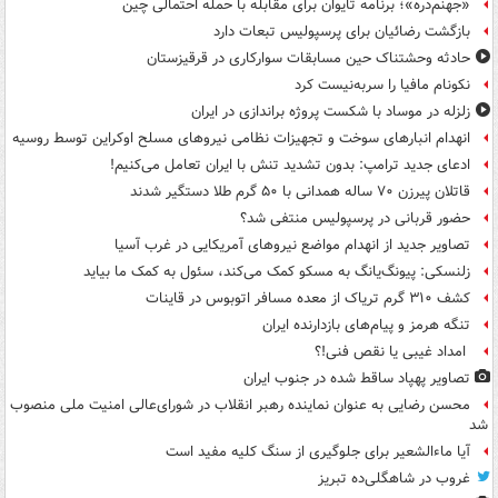
«جهنم‌دره»؛ برنامه تایوان برای مقابله با حمله احتمالی چین
بازگشت رضائیان برای پرسپولیس تبعات دارد
حادثه وحشتناک حین مسابقات سوارکاری در قرقیزستان
نکونام مافیا را سربه‌نیست کرد
زلزله در موساد با شکست پروژه براندازی در ایران
انهدام انبارهای سوخت و تجهیزات نظامی نیروهای مسلح اوکراین توسط روسیه
ادعای جدید ترامپ: بدون تشدید تنش با ایران تعامل می‌کنیم!
قاتلان پیرزن ۷۰ ساله همدانی با ۵۰ گرم طلا دستگیر شدند
حضور قربانی در پرسپولیس منتفی شد؟
تصاویر جدید از انهدام مواضع نیروهای آمریکایی در غرب آسیا
زلنسکی: پیونگ‌یانگ به مسکو کمک می‌کند، سئول به کمک ما بیاید
کشف ۳۱۰ گرم تریاک از معده مسافر اتوبوس در قاینات
تنگه هرمز و پیام‌های بازدارنده ایران
امداد غیبی یا نقص فنی!؟
تصاویر پهپاد ساقط شده در جنوب ایران
محسن رضایی به عنوان نماینده رهبر انقلاب در شورای‌عالی امنیت ملی منصوب
شد
آیا ماءالشعیر برای جلوگیری از سنگ کلیه مفید است
غروب در شاهگلی‌ده تبریز