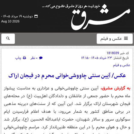
دوشنبه ۱۹ مرداد ۱۴۰۵ -
Aug 10 2026
عکس و فیلم
کد خبر
1818039
تاریخ انتشار:
۲۳ خرداد ۱۴۰۵ - ۱۴:۱۵
۰ نظر
چاپ
عکس و فیلم
عکس/ آیین سنتی چاووشی‌خوانی محرم در فیجان اراک
به گزارش مشرق،
آیین سنتی چاووشی‌خوانی و عزاداری به مناسبت پیشواز
ماه محرم با حضور جمعی از عاشقان و دلدادگان اهل‌بیت (ع) در محله‌های
فیجان شهرستان اراک برگزار شد. این آیین که از سنت‌های دیرینه مذهبی
در برخی مناطق کشور به شمار می‌رود، با هدف اعلام فرارسیدن ایام
سوگواری سرور و سالار شهیدان، حضرت اباعبدالله الحسین (ع)، برگزار شد
و حال و هوای محرم را در این منطقه طنین‌انداز کرد. مراسم چاووشی‌خوانی