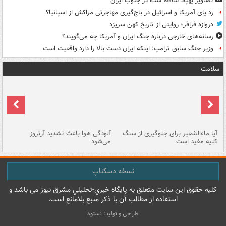
تصاویر پهپاد ساقط شده در جنوب ایران
رد پای آمریکا و اسرائیل در باج‌گیری مهاجرتی مراکش از اسپانیا؟
دروازه فرافر؛ روایتی از تاریخ کهن سریزد
رسانه‌های خارجی درباره جنگ ایران و آمریکا چه می‌گویند؟
وزیر جنگ سابق ترامپ: اینکه ایران دست بالا را دارد واقعیت است
سلامت
آیا ماءالشعیر برای جلوگیری از سنگ
آلودگی هوا باعث تشدید آرتروز
حذ
کلیه مفید است
می‌شود
کل
نسخه دسکتاپ
کليه حقوق اين سايت متعلق به پایگاه خبري-تحليلي مشرق نيوز می باشد و
استفاده از مطالب آن با ذکر منبع بلامانع است.
طراحی و تولید: نستوه