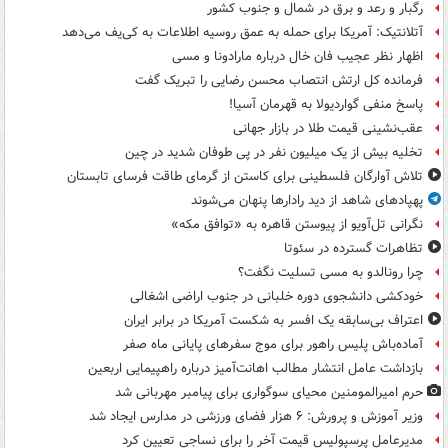
رگبار و رعد و برق در شمال و جنوب کشور
آتلانتیک: آمریکا برای حمله به عمق روسیه اطلاعات به کی‌یف می‌دهد
اظهار نظر عجیب فان خال درباره مارادونا و مسی
فرمانده کل ارتش انتصاب محسن رضایی را تبریک گفت
پاسخ منفی گواردیولا به قهرمان آسیا!
عقب‌نشینی قیمت طلا در بازار جهانی
تخلیه بیش از یک میلیون نفر در پی طوفان شدید در چین
تلاش آوارگان فلسطینی برای کاستن از گرمای طاقت فرسای تابستان
پهپادهای شاهد از دید رادارها پنهان می‌شوند
نگرانی تل‌آویو از پیوستن قاهره به «توافق مکه»
تظاهرات گسترده در سئوتا
چرا رونالدو به مسی تسلیت نگفت؟
خودکشی دانشجوی دوره خلبانی در جنوب اراضی اشغالی
اعتراف بی‌سابقه یک افسر به شکست آمریکا در برابر ایران
آماده‌باش پلیس راهور برای موج سفرهای پایانی ماه صفر
بازداشت عامل انتشار مطالب اهانت‌آمیز درباره راهپیمایی اربعین
حرم امیرالمومنین محیای سوگواری برای پیامبر مهربانی شد
وزیر آموزش و پرورش: ۶ هزار فضای ورزشی در مدارس ایجاد شد
مدیرعامل پرسپولیس قیمت آخر را برای نساجی تعیین کرد