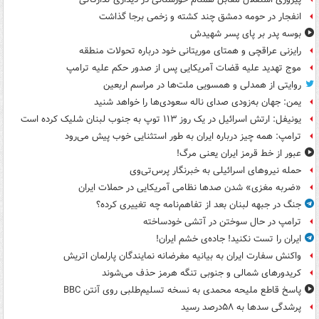
انفجار در حومه دمشق چند کشته و زخمی برجا گذاشت
بوسه‌ پدر بر پای پسر شهیدش
رایزنی عراقچی و همتای موریتانی خود درباره تحولات منطقه
موج تهدید علیه قضات آمریکایی پس از صدور حکم علیه ترامپ
روایتی از همدلی و همسویی ملت‌ها در مراسم اربعین
یمن: جهان به‌زودی صدای ناله سعودی‌ها را خواهد شنید
یونیفل: ارتش اسرائیل در یک روز ۱۱۳ توپ به جنوب لبنان شلیک کرده است
ترامپ: همه چیز درباره ایران به طور استثنایی خوب پیش می‌رود
عبور از خط قرمز ایران یعنی مرگ!
حمله نیروهای اسرائیلی به خبرنگار پرس‌تی‌وی
«ضربه مغزی» شدن صدها نظامی آمریکایی در حملات ایران
جنگ در جبهه لبنان بعد از تفاهم‌نامه چه تغییری کرده؟
ترامپ در حال سوختن در آتشی خودساخته
ایران را تست نکنید! جاده‌ی خشم ایران!
واکنش سفارت ایران به بیانیه مغرضانه نمایندگان پارلمان اتریش
کریدورهای شمالی و جنوبی تنگه هرمز حذف می‌شوند
پاسخ قاطع ملیحه محمدی به نسخه تسلیم‌طلبی روی آنتن BBC
پرشدگی سدها به ۵۸درصد رسید