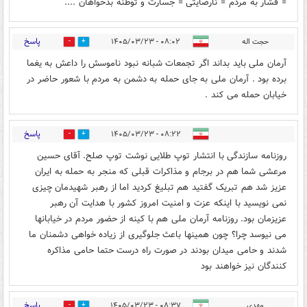
= فشار به مردم = نارضایتی = جسارت و توطنه بدخواهان ....
پاسخ
حجت اله
۰۸:۰۲ - ۱۴۰۵/۰۳/۲۳
0
6
آرمان ملی باید بداند اگر تجمعات شبانه نبود ناموسش را داعش به یغما
برده بود . آرمان ملی به جای حمله به دشمن به مردم با شعور حاضر در
خیابان حمله می کند .
پاسخ
۰۸:۲۲ - ۱۴۰۵/۰۳/۲۳
0
7
روزنامه سازندگی با انتشار توپ طلایی نوشت توپ صلح. آقای حسین
مرعشی شما هم در برجام و مذاکرات قبلی که منجر به حمله به ایران
عزیز شد هم تبریک گفتید هم تبلیغ کردید اما از رهبر شهیدمان چیزی
نمی نویسید با اینکه عزت و امنیت امروز کشور با هدایت آن رهبر
عزیزمان بود. روزنامه آرمان ملی هم با کینه از حضور مردم در خیابانها
می نیوسد چرا؟ چون همینها باعث جلوگیری از زیاده خواهی دشمنان ما
شدند و حامی میدان بودند در صورت راه درست حتما حامی مذاکره
کنندگان نیز خواهند بود
پاسخ
مهدی
۰۸:۳۷ - ۱۴۰۵/۰۳/۲۳
0
5