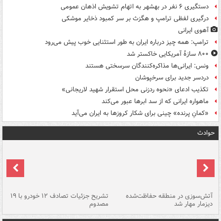
دستگیری ۶ نفر در بهشهر به اتهام تشویش اذهان عمومی
درگیری لفظی ترامپ و هگزث بر سر کمبود ذخایر موشکی
آهوی ایرانی
ترامپ: همه چیز درباره ایران به طور استثنایی خوب پیش می‌رود
۸۰۰ سازۀ آمریکایی خاکستر شد
ونس: ایرانی‌ها مذاکره‌کنندگان سرسختی هستند
دردسر جدید برای سرخپوشان
تکذیب ادعای «نحوه ردزنی محل استقرار شهید لاریجانی»
ماهواره ایرانی که از سد ابرها عبور می‌کند
«کمانِ پرنده» چینی برای شکار کروزها به ایران می‌آید
حوادث
تصادف مرگبار در محور اهواز–شوش ۲
آتش‌سوزی در منطقه حفاظت‌شده
تشریح جزئیات تصادف ۱۲ خودرو با ۱۹
پا
دیزمار مهار شد
مصدوم