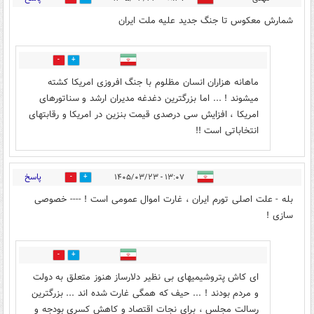
شمارش معکوس تا جنگ جدید علیه ملت ایران
0
1
ماهانه هزاران انسان مظلوم با جنگ افروزی امریکا کشته
میشوند ! ... اما بزرگترین دغدغه مدیران ارشد و سناتورهای
امریکا ، افزایش سی درصدی قیمت بنزین در امریکا و رقابتهای
انتخاباتی است !!
پاسخ
۱۳:۰۷ - ۱۴۰۵/۰۳/۲۳
0
3
بله - علت اصلی تورم ایران ، غارت اموال عمومی است ! ---- خصوصی
سازی !
0
4
ای کاش پتروشیمیهای بی نظیر دلارساز هنوز متعلق به دولت
و مردم بودند ! ... حیف که همگی غارت شده اند ... بزرگترین
رسالت مجلس ، برای نجات اقتصاد و کاهش کسری بودجه و