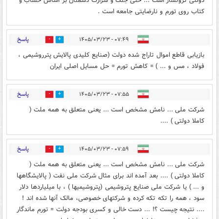
دولتی ثروتساز است ... حتی جنگ و شرارت دشمنان بر اساس حساب و
کتاب روی تورم و نارضایتی جامعه است .
پاسخ
۰۷:۴۹ - ۱۴۰۵/۰۳/۲۳
0
5
بازیابی قاطع اموال تاراج شده دولت (صنایع کلیدی پالایش پترروشیمی ،
فولاد ، مس و ... ) = کاهش تورم = حل مسایل اصلی ایران
پاسخ
۰۷:۵۵ - ۱۴۰۵/۰۳/۲۳
0
1
شرکت ملی ... نامش مشخص است ... یعنی متعلق به همه ملت (
کاملا دولتی ) ....
پاسخ
۰۷:۵۹ - ۱۴۰۵/۰۳/۲۳
0
5
شرکت ملی ... نامش مشخص است ... یعنی متعلق به همه ملت (
کاملا دولتی ) .... بعد آمده اند برای مثال شرکت ملی نفت ( پالایشگاهها
و ... ) یا شرکت ملی صنایع پتروشیمی (پتروشیمیها ) ، با میلیاردها دلار
سود ، همه را تکه تکه کرده و شرکتهای خصوصی، مالک آنها شده اند !
.... نتیجه چیست ؟! ... دست خالی و کسری بودجه دولت = تورم ماندگار