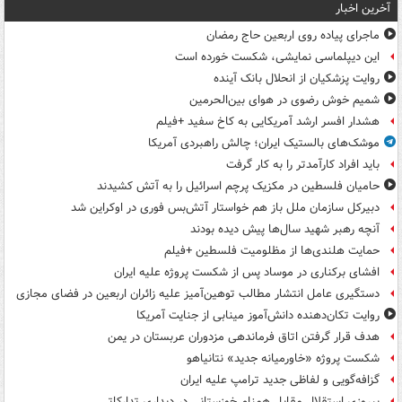
آخرین اخبار
ماجرای پیاده روی اربعین حاج رمضان
این دیپلماسی نمایشی، شکست خورده است
روایت پزشکیان از انحلال بانک آینده
شمیم خوش رضوی در هوای بین‌الحرمین
هشدار افسر ارشد آمریکایی به کاخ سفید +فیلم
موشک‌های بالستیک ایران؛ چالش راهبردی آمریکا
باید افراد کارآمدتر را به کار گرفت
حامیان فلسطین در مکزیک پرچم اسرائیل را به آتش کشیدند
دبیرکل سازمان ملل باز هم خواستار آتش‌بس فوری در اوکراین شد
آنچه رهبر شهید سال‌ها پیش دیده بودند
حمایت هلندی‌ها از مظلومیت فلسطین +فیلم
افشای برکناری در موساد پس از شکست پروژه علیه ایران
دستگیری عامل انتشار مطالب توهین‌آمیز علیه زائران اربعین در فضای مجازی
روایت تکان‌دهنده دانش‌آموز مینابی از جنایت آمریکا
هدف قرار گرفتن اتاق‌ فرماندهی مزدوران عربستان در یمن
شکست پروژه «خاورمیانه جدید» نتانیاهو
گزافه‌گویی و لفاظی جدید ترامپ علیه ایران
پیروزی استقلال مقابل همنام خوزستانی در دیداری تدارکاتی