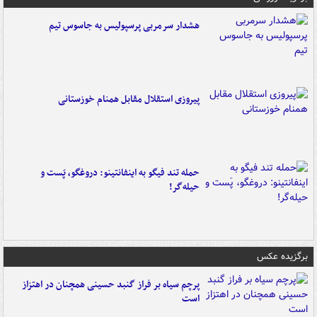
هشدار سرمربی پرسپولیس به جاسوس تیم
پیروزی استقلال مقابل همنام خوزستانی
حمله تند فیگو به اینفانتینو: دروغگو، پَست‌ و
حیله‌گر!
برگزیده عکس
پرچم سیاه بر فراز گنبد حسینی همچنان در اهتزاز
است