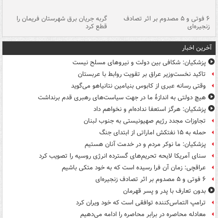
۶ فوتی و ۵ مصدوم بر اثر تصادف
گربه جریان برق شهرستان فریمان را
رگ
زنجیره‌ای
قطع کرد
آخرین اخبار
پزشکیان: شکافی بین دولت و نیروهای مسلح نیست
تاکید نخست‌وزیر عراق بر تقویت روابط با عربستان
وقتی رسانه عبری از کابوس بنیامین نتانیاهو می‌گوید
هیچ دولتی به اندازۀ ما در جهت سیاست‌های رهبری قدم برنداشت
پزشکیان: هرگز استعفا نداده‌ام و نخواهم داد
تجاوزات مجدد رژیم صهیونیستی به جنوب لبنان
حمله به ۱۵ نفتکش‌ اماراتی از ابتدای جنگ
پزشکیان: ما نوکر مردم و در خدمت آنان هستیم
سنای آمریکا لایحه تحریم‌های گسترده انرژی روسیه را تصویب کرد
عراقچی: زمان آن فرا رسیده است که به خود متکی باشیم
۶ فوتی و ۵ مصدوم بر اثر تصادف زنجیره‌ای
بدون تعارف با پدر و پسر قهرمان
ترامپ التماس‌کننده توافقی است که خود ویران کرد
معادله محاصره در برابر محاصره را ادامه می‌دهیم