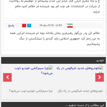
ع و ماه محرم خیلی فکر کردم این مدت پشیمانم از توهینم به روحانیت
از شرکت در اغتشاشات هر چند کم بود شرمنده ام حلالم کنید.حالم
خرابه.
پاسخ
۱۷:۴۶ - ۱۴۰۵/۰۳/۱۹
4
71
حلالم کن پدر بزرگوار رهبرعزیز بجان یکدانه بچه ام شرمنده ام.این همه
به من رحم کرد حمهوری اسلامی باید گردنم را میشکستن از سگ
پشیمانترم.
خودرو
خودروهای جدید شیائومی در راه بازار
چرا سیم‌کشی خودرو ذوب می‌شود؟
شو
این مطالب را از دست ندهید....