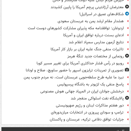
خیزش مردم لبنان علیه دولت سازشکار و خائن
معترضان آرژانتینی پرچم آمریکا را پایین کشیدند
شکاف‌های عمیق در اسرائیل!
هشدار مقام ارشد یمن به عربستان سعودی
اردوغان: توافقنامه مکه پذیرای مشارکت کشورهای دوست است
ادعای بسنت درباره توافق ایران و آمریکا
نتایج آزمون مدارس سمپاد اعلام شد
تاثیرات منفی جنگ علیه ایران بر بازار کار آمریکا
رونمایی از مختصات جدید تنگۀ هرمز
روبیو در رأس فشار حداکثری آمریکا برای تغییر مسیر کوبا
تصویری از تمرینات ترابزون اسپور با حضور ساویچ، صلاح و اونانا
نبرد ما علیه طرح سلطه‌جویی عربستان است، نه مردم جنوب یمن
پاسخ منفی یک لژیونر به باشگاه پرسپولیس
درخشش جوانان ایران در المپیاد جهانی هوش مصنوعی
پالایشگاه نفت اسلواکی منفجر شد
دور هفتم مذاکرات لبنان و رژیم صهیونیستی
ترامپ و سودای پیروزی در انتخابات میان‌دوره‌ای
جزئیات توافق دفاعی ترکیه، عربستان و پاکستان