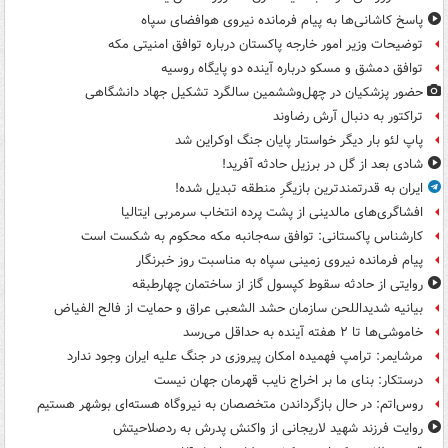
پاسخ کاشانی‌ها به پیام فرمانده نیروی هوافضای سپاه
توضیحات وزیر امور خارجه پاکستان درباره توافق امنیتی مکه
توافق دمشق و مسکو درباره آینده دو پایگاه روسیه
حضور پزشکیان در چهل‌وششمین سالگرد تشکیل جهاد دانشگاهی
تراکتور به دنبال آرش رضاوند
پاپ لئو بار دیگر خواستار پایان جنگ اوکراین شد
شادی بعد از گل در برزیل حادثه آفرید!
ایران به قدرتمندترین بازیگرِ منطقه تبدیل شده!
افشاگری‌های مالدینی از پشت پرده انتخاب سرمربی ایتالیا
کارشناس پاکستانی: توافق سه‌جانبه مکه محکوم به شکست است
پیام فرمانده نیروی زمینی سپاه به مناسبت روز خبرنگار
روایتی از حادثه سقوط کپسول گاز از ساختمان چهارطبقه
بیانیه شدیداللحن سازمان حشد الشعبی عراق و حمایت از فالح الفیاض
خاموشی‌ها تا ۲ هفته آینده به حداقل می‌رسد
مرشایمر: ترامپ فهمیده امکان پیروزی در جنگ علیه ایران وجود ندارد
درستکار: بنای ما بر اخراج نایب قهرمان جهان نیست
روس‌اتم: در حال بازگرداندن متخصصان به نیروگاه هسته‌ای بوشهر هستیم
روایت فرزند شهید لاریجانی از واکنش پدرش به ردصلاحیتش