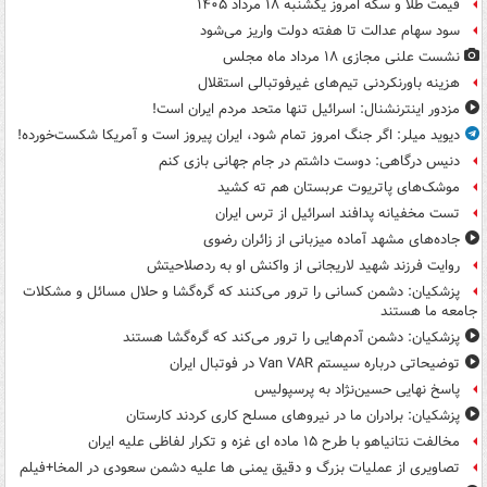
قیمت طلا و سکه امروز یکشنبه ۱۸ مرداد ۱۴۰۵
سود سهام عدالت تا هفته دولت واریز می‌شود
نشست علنی مجازی ۱۸ مرداد ماه مجلس
هزینه باورنکردنی تیم‌های غیرفوتبالی استقلال
مزدور اینترنشنال: اسرائیل تنها متحد مردم ایران است!
دیوید میلر: اگر جنگ امروز تمام شود، ایران پیروز است و آمریکا شکست‌خورده!
دنیس درگاهی: دوست داشتم در جام جهانی بازی کنم
موشک‌های پاتریوت عربستان هم ته‌ کشید
تست مخفیانه پدافند اسرائیل از ترس ایران
جاده‌های مشهد آماده میزبانی از زائران رضوی
روایت فرزند شهید لاریجانی از واکنش او به ردصلاحیتش
پزشکیان: دشمن کسانی را ترور می‌کنند که گره‌گشا و حلال مسائل و مشکلات
جامعه ما هستند
پزشکیان: دشمن آدم‌هایی را ترور می‌کند که گره‌گشا هستند
توضیحاتی درباره سیستم Van VAR در فوتبال ایران
پاسخ نهایی حسین‌نژاد به پرسپولیس
پزشکیان: برادران ما در نیروهای مسلح کاری کردند کارستان
مخالفت نتانیاهو با طرح ۱۵ ماده ای غزه و تکرار لفاظی علیه ایران
تصاویری از عملیات بزرگ و دقیق یمنی ها علیه دشمن سعودی در المخا+فیلم