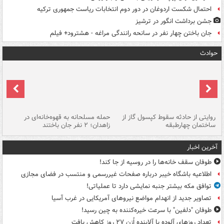
احتمال شکست اردوغان در دور دوم انتخابات ریاست جمهوری ترکیه
جشن برداشت انگور در ترشیز
جان باختن چهار نفر در سانحه رانندگی مراغه - هشترود+ فیلم
حوادث
روایتی از حادثه سقوط کپسول گاز از
حمله مسلحانه به قهوه‌خانه‌ای در
عا
ساختمان چهارطبقه
زاهدان؛ ۲ نفر جان باختند
دس
آخرین اخبار
طوفان سقف خانه‌ها را در روسیه از جا ‌کند!
اطلاعیه باشگاه خیبر درباره صفحات غیررسمی و منتسب در فضای مجازی
توافق مکه بیشتر جنبه نمایشی دارد تا عملیاتی!
تصاویر جدید از انهدام مواضع نیروهای آمریکایی در غرب آسیا
طوفان "دلفین" با سرعت خیره‌کننده به چین رسید!
تعداد روزهای آلوده با آلاینده اُزن ۲۷ روز کاهش یافت