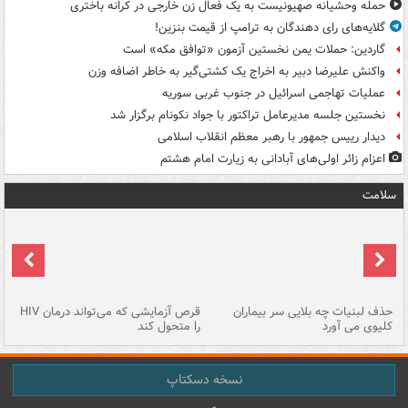
حمله وحشیانه صهیونیست به یک فعال زن خارجی در کرانه باختری
گلایه‌های رای دهندگان به ترامپ از قیمت بنزین!
گاردین: حملات یمن نخستین آزمون «توافق مکه» است
واکنش علیرضا دبیر به اخراج یک کشتی‌گیر به خاطر اضافه وزن
عملیات تهاجمی اسرائیل در جنوب غربی سوریه
نخستین جلسه مدیرعامل تراکتور با جواد نکونام برگزار شد
دیدار رییس جمهور با رهبر معظم انقلاب اسلامی
اعزام زائر اولی‌های آبادانی به زیارت امام هشتم
سلامت
حذف لبنیات چه بلایی سر بیماران
قرص آزمایشی که می‌تواند درمان HIV
عل
کلیوی می آورد
را متحول کند
قل
نسخه دسکتاپ