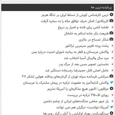
پربازدیدترین ها
ترس کارشناس کویتی از تسلط ایران بر تنگۀ هرمز
کاریکاتور/ کمال شرف توافق مکه را به سخره گرفت
نقشه کشی برای فتنه و اصرار بر دروغ
طبیعت بکر جاده اسالم به خلخال
شکار تمساح در مالزی
پشت پرده تغییر سرمربی تراکتور
واکنش عربستان و قطر به بیانیه شورای امنیت درباره یمن
مرد سال والیبال آسیا انتخاب شد
نخستین تصویر مسی بعد از مرگ پدر
عامل اصلی قتل حمیدرضا رجب‌زاده دستگیر شد
سرکشی فرمانده سپاه تهران از گردان‌های پدافند هوایی لشکر ۲۷
واکنش کنایه‌آمیز به عضویت ترکیه در پیمان مشترک با عربستان
عراقچی: اکنون هیچ مذاکره‌ای با آمریکا نداریم
رویای اف-۳۵ ترکیه در بن‌بست
راز عبور مخفی جنگنده‌های ایرانی از چشم دشمن
آمریکا نتوانست؛ دیگران هم نمی توانند
سرنگون‌کردن پهپاد اوکراینی با آتش رگبار روس‌ها