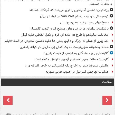
جامعه ما هستند
پزشکیان: دشمن آدم‌هایی را ترور می‌کند که گره‌گشا هستند
توضیحاتی درباره سیستم Van VAR در فوتبال ایران
پاسخ نهایی حسین‌نژاد به پرسپولیس
پزشکیان: برادران ما در نیروهای مسلح کاری کردند کارستان
مخالفت نتانیاهو با طرح ۱۵ ماده ای غزه و تکرار لفاظی علیه ایران
تصاویری از عملیات بزرگ و دقیق یمنی ها علیه دشمن سعودی در المخا+فیلم
حمله وحشیانه صهیونیست به یک فعال زن خارجی در کرانه باختری
گلایه‌های رای دهندگان به ترامپ از قیمت بنزین!
گاردین: حملات یمن نخستین آزمون «توافق مکه» است
واکنش علیرضا دبیر به اخراج یک کشتی‌گیر به خاطر اضافه وزن
عملیات تهاجمی اسرائیل در جنوب غربی سوریه
سلامت
حذف لبنیات چه بلایی سر بیماران
قرص آزمایشی که می‌تواند درمان HIV
عل