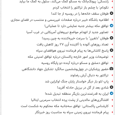
زلنسکی: پیونگ‌یانگ به مسکو کمک می‌کند، سئول به کمک ما بیاید
نکونام: با چشم باز تراکتور را انتخاب کردم
طوفان سقف خانه‌ها را در روسیه از جا ‌کند!
اطلاعیه باشگاه خیبر درباره صفحات غیررسمی و منتسب در فضای مجازی
توافق مکه بیشتر جنبه نمایشی دارد تا عملیاتی!
تصاویر جدید از انهدام مواضع نیروهای آمریکایی در غرب آسیا
طوفان "دلفین" با سرعت خیره‌کننده به چین رسید!
تعداد روزهای آلوده با آلاینده اُزن ۲۷ روز کاهش یافت
پاسخ کاشانی‌ها به پیام فرمانده نیروی هوافضای سپاه
توضیحات وزیر امور خارجه پاکستان درباره توافق امنیتی مکه
توافق دمشق و مسکو درباره آینده دو پایگاه روسیه
حضور پزشکیان در چهل‌وششمین سالگرد تشکیل جهاد دانشگاهی
تراکتور به دنبال آرش رضاوند
پاپ لئو بار دیگر خواستار پایان جنگ اوکراین شد
شادی بعد از گل در برزیل حادثه آفرید!
ایران به قدرتمندترین بازیگرِ منطقه تبدیل شده!
افشاگری‌های مالدینی از پشت پرده انتخاب سرمربی ایتالیا
کارشناس پاکستانی: توافق سه‌جانبه مکه محکوم به شکست است
پیام فرمانده نیروی زمینی سپاه به مناسبت روز خبرنگار