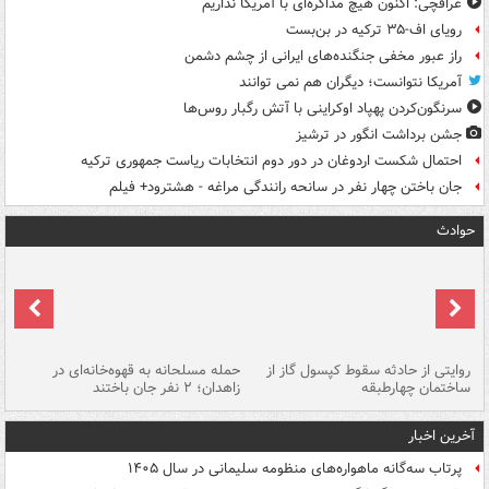
عراقچی: اکنون هیچ مذاکره‌ای با آمریکا نداریم
رویای اف-۳۵ ترکیه در بن‌بست
راز عبور مخفی جنگنده‌های ایرانی از چشم دشمن
آمریکا نتوانست؛ دیگران هم نمی توانند
سرنگون‌کردن پهپاد اوکراینی با آتش رگبار روس‌ها
جشن برداشت انگور در ترشیز
احتمال شکست اردوغان در دور دوم انتخابات ریاست جمهوری ترکیه
جان باختن چهار نفر در سانحه رانندگی مراغه - هشترود+ فیلم
حوادث
روایتی از حادثه سقوط کپسول گاز از
حمله مسلحانه به قهوه‌خانه‌ای در
عا
ساختمان چهارطبقه
زاهدان؛ ۲ نفر جان باختند
دس
آخرین اخبار
پرتاب سه‌گانه ماهواره‌های منظومه سلیمانی در سال ۱۴۰۵