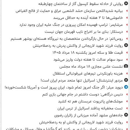
روایتی از حادثه سقوط کپسول گاز از ساختمان چهارطبقه
بیانیه شدیداللحن سازمان حشد الشعبی عراق و حمایت از فالح الفیاض
خاموشی‌ها تا ۲ هفته آینده به حداقل می‌رسد
مرشایمر: ترامپ فهمیده امکان پیروزی در جنگ علیه ایران وجود ندارد
درستکار: بنای ما بر اخراج نایب قهرمان جهان نیست
روس‌اتم: در حال بازگرداندن متخصصان به نیروگاه هسته‌ای بوشهر هستیم
روایت فرزند شهید لاریجانی از واکنش پدرش به ردصلاحیتش
قیمت طلا و سکه امروز یکشنبه ۱۸ مرداد ۱۴۰۵
سود سهام عدالت تا هفته دولت واریز می‌شود
نشست علنی مجازی ۱۸ مرداد ماه مجلس
هزینه باورنکردنی تیم‌های غیرفوتبالی استقلال
مزدور اینترنشنال: اسرائیل تنها متحد مردم ایران است!
دیوید میلر: اگر جنگ امروز تمام شود، ایران پیروز است و آمریکا شکست‌خورده!
دنیس درگاهی: دوست داشتم در جام جهانی بازی کنم
موشک‌های پاتریوت عربستان هم ته‌ کشید
تست مخفیانه پدافند اسرائیل از ترس ایران
جاده‌های مشهد آماده میزبانی از زائران رضوی
روایت فرزند شهید لاریجانی از واکنش او به ردصلاحیتش
پزشکیان: دشمن کسانی را ترور می‌کنند که گره‌گشا و حلال مسائل و مشکلات