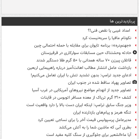
پربازدیدترین ها
امداد غیبی یا نقص فنی!؟
نکونام مافیا را سربه‌نیست کرد
«جهنم‌دره»؛ برنامه تایوان برای مقابله با حمله احتمالی چین
حادثه وحشتناک حین مسابقات سوارکاری در قرقیزستان
قاتلان پیرزن ۷۰ ساله همدانی با ۵۰ گرم طلا دستگیر شدند
بازداشت عامل انتشار مطالب اهانت‌آمیز درباره راهپیمایی اربعین
ادعای جدید ترامپ: بدون تشدید تنش با ایران تعامل می‌کنیم!
تصاویر پهپاد ساقط شده در جنوب ایران
تصاویر جدید از انهدام مواضع نیروهای آمریکایی در غرب آسیا
کشف ۳۱۰ گرم تریاک از معده مسافر اتوبوس در قاینات
وزیر جنگ سابق ترامپ: اینکه ایران دست بالا را دارد واقعیت است
تنگه هرمز و پیام‌های بازدارنده ایران
مدیرعامل پرسپولیس قیمت آخر را برای نساجی تعیین کرد
بطری آبی که ماشین شما را به آتش می‌کشد
آیا ماءالشعیر برای جلوگیری از سنگ کلیه مفید است