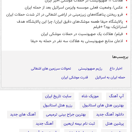
هلاکت ۱۱ صهیونیست در حملات موشکی اخیر ایران
عکس/ وضعیت فعلی موسسه وایزمن اسرائیل بعد از حمله ایران
فرو ریختن پناهگاه‌های زیرزمینی در اراضی اشغالی در اثر شدت حملات ایران
پالایشگاه حیفا طعمه موشک‌های دقیق ایران/ چرا این پالایشگاه هدف
استراتژیک بود؟ +فیلم
فیلم/ هلاکت یک صهیونسیت در حملات موشکی ایران
اذعان منابع صهیونیستی به هلاکت سه نفر در حمله به حیفا
برچسب‌ها
اخبار داغ
رژیم صهیونیستی
تحولات سرزمین های اشغالی
حمله ایران به اسرائیل
قدرت موشکی ایران
آپ آهنگ
موزیک شاه
سایت تاریخ ایران
بهترین هتل های استانبول
رزرو هتل استانبول
دانلود آهنگ جدید
بهترین جراح بینی ترمیمی
آهنگ های جدید
پرشین هتل
ثبت نام بیمه اربعین
آهنگ جدید