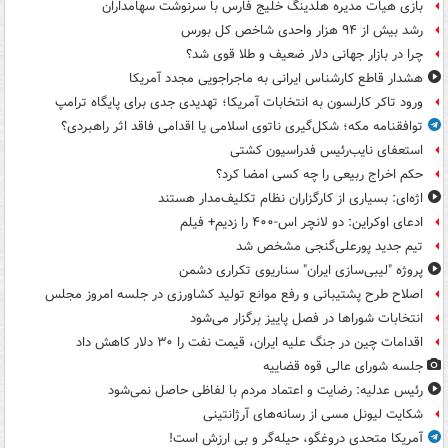
بازی هیات مدیره هلدینگ خلیج فارس با سرنوشت سهامداران
رشد بیش از ۹۴ هزار واحدی شاخص کل بورس
چرا در بازار جهانی دلار ضعیف و طلا قوی شد؟
هشدار قاطع کارشناس ایرانی به ماجراجویی مجدد آمریکا
ورود تاکر کارلسون به انتخابات آمریکا؛ تهدیدی جدی برای پایگاه ترامپ
توافقنامه مکه؛ شکل‌گیری ناتوی اسلامی یا اقدامی فاقد اثر راهبردی؟
استعفای نایب‌رئیس فدراسیون کشتی
حکم اخراج ربیعی را چه کسی امضا کرد؟
اژه‌ای: بسیاری از کارگزاران نظام تکلیف‌مدار هستند
ادعای اوکراین: دو لانچر اس-۴۰۰ را زدیم+ فیلم
تیم جدید پورعلی‌گنجی مشخص شد
پروژه "لیبی‌سازی ایران" سناریوی تکراری دشمن
اصلاح طرح پشتیبانی و رفع موانع تولید کشاورزی در جلسه امروز مجلس
انتخابات شوراها در فصل پاییز برگزار می‌شود
اقدامات چین در جنگ علیه ایران، قیمت نفت را ۳۰ دلار کاهش داد
جلسه شورای عالی قوه قضاییه
رئیس عدلیه: رضایت و اعتماد مردم با لفاظی حاصل نمی‌شود
شکایت لیونل مسی از رسانه‌های آرژانتینی
آمریکا متحدی دروغگو، حیله‌گر و بی ارزش است!