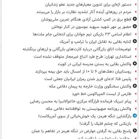
دستور اژه‌ای برای تدوین معیارهای جدید عفو زندانیان
مردم در روزهای آینده آثار تشدید نظارت بر بازار را می‌بینند
قطع برق در کمپ کشتی آزادی هنگام تمرین ملی‌پوشان
حضور پر مهر شهید سپهبد موسوی در کنار نوه‌اش
اعلام اسامی ۲۳ بازیکن تیم جوانان برای انتخابی جام ملت‌ها
کنایه بقایی به تقابل ایران با ترامپ و آمریک
توضیحات اتاق بازرگانی درباره کارت‌های بازرگانی و ارزهای برنگشته
استانداری تهران: طرح طرد اتباع غیرمجاز متوقف نشده است
واکنش بقایی به بستن مدرسه ایرانی در کویت
روستاییان دهک‌های ۶ تا ۱۰ از امسال باید حق بیمه بپردازند
پلیس فتا: ادعای فریز شدن رمزارز ایرانیان جعلی است
واکنش سخنگوی وزارت خارجه به پیمان دفاعی مکه
طارمی از لیست المپیاکوس خط خورد
پیام تبریک فرمانده قرارگاه مرکزی خاتم‌الانبیا به محسن رضایی
واکنش روزنامه صهیونیستی به توافقنامه دفاعی مکه
بازگشایی تنگه هرمز، یک خوش‌خیالی از سوی آمریکاست!
بازیکنی که چشم فلیک را گرفت!
پاسخ بقایی به گرفتن عوارض در تنگه هرمز در تفاهم با عمان
رونالدو: بارسلونا من را ناامید کرد