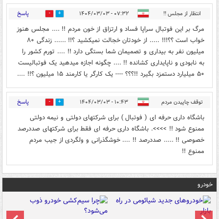
پاسخ
انتظار از مجلس !!
۰۷:۳۲ - ۱۴۰۴/۰۳/۰۳
0
1
مرگ بر این فوتبال سراپا فساد و ارتزاق از خون مردم !! .... مجلس هنوز
خواب است ؟؟!!! ..... از خودتان خجالت نمیکشید ؟!! ...... زندگی ۸۰
میلیون نفر به بیداری و تصمیمان شما بستگی دارد !! .... تورم کشور را
به نابودی و ناپایداری کشانده !! .... چگونه اجازه میدهید یک فوتبالیست
۵۰ میلیارد دستمزد بگیرد !!؟؟؟ ---- یک کارگر یا کارمند ۱۵ میلیون ؟!! ....
پاسخ
توقف چاپیدن مردم
۱۰:۴۳ - ۱۴۰۴/۰۳/۰۳
0
1
باشگاه داری حرفه ای ( فوتبال ) برای شرکتهای دولتی و نیمه دولتی
ممنوع شود !! >>>>. باشگاه داری حرفه ای فقط برای شرکتهای صددرصد
خصوصی !! ..... صددرصد !! .... خوشگذرانی و ولگردی از جیب مردم
ممنوع !!
خودرو