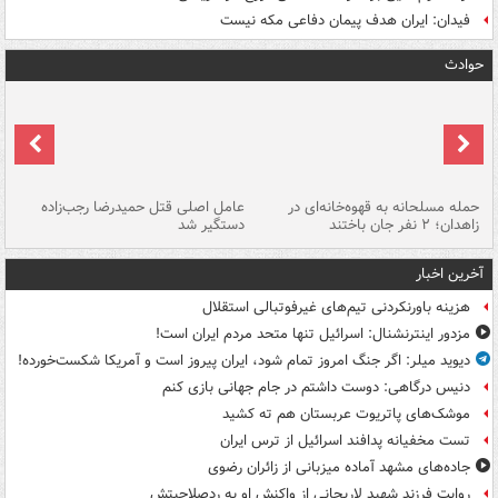
فیدان: ایران هدف پیمان دفاعی مکه نیست
حوادث
حمله مسلحانه به قهوه‌خانه‌ای در
عامل اصلی قتل حمیدرضا رجب‌زاده
گر
زاهدان؛ ۲ نفر جان باختند
دستگیر شد
نا
آخرین اخبار
هزینه باورنکردنی تیم‌های غیرفوتبالی استقلال
مزدور اینترنشنال: اسرائیل تنها متحد مردم ایران است!
دیوید میلر: اگر جنگ امروز تمام شود، ایران پیروز است و آمریکا شکست‌خورده!
دنیس درگاهی: دوست داشتم در جام جهانی بازی کنم
موشک‌های پاتریوت عربستان هم ته‌ کشید
تست مخفیانه پدافند اسرائیل از ترس ایران
جاده‌های مشهد آماده میزبانی از زائران رضوی
روایت فرزند شهید لاریجانی از واکنش او به ردصلاحیتش