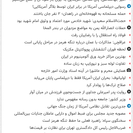
رسوایی دیپلماسی آمریکا در برابر ایران توسط بلاگر آمریکایی!
حمله مسلحانه به قهوه‌خانه‌ای در زاهدان؛ ۲ نفر جان باختند
حجت‌الاسلام سعیدی: شهید خادمی مورد اعتماد و وثوق امام شهید بود
حملات انصارالله یمن به مواضع مزدوران در بندر المخا
فولاد راه استقلال را با رضاییان رفت
عراقچی: مذاکرات با عمان درباره تنگه هرمز در مراحل پایانی است
لحظه فوران آتشفشان پوپوکتپتل مکزیک
بهترین مراکز خرید ورق آلومینیوم در ایران
تفاوت لوله سبز و نیوپایپ به زبان ساده
همایش محرم و عاشورا در آینه اسناد وزارت امور خارجه
اولیانوف: بحران ایران-آمریکا فقط با دیپلماسی پایان می‌یابد
صلاح ترک‌ها را پولدار کرد
روایت پدر امیرعلی جداوی از جست‌وجوی فرزندش در میان آوار
وزیر کشور: جامعه بدون رسانه مفهومی ندارد
جدی‌ترین تقابل نظامی آمریکا از زمان جنگ جهانی
مصوبه جدید مجلس برای ضبط اموال و دارایی عاملان جنایات بین‌المللی
سخنگوی سپاه: راهبرد فعلی ما حفظ تنگه هرمز است
ضرب‌الاجل رئیس کل دادگستری تهران برای نظارت بر قیمت‌ها