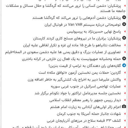
پزشکیان: دشمن کسانی را ترور می‌کنند که گره‌گشا و حلال مسائل و مشکلات
جامعه ما هستند
پزشکیان: دشمن آدم‌هایی را ترور می‌کند که گره‌گشا هستند
توضیحاتی درباره سیستم Van VAR در فوتبال ایران
پاسخ نهایی حسین‌نژاد به پرسپولیس
پزشکیان: برادران ما در نیروهای مسلح کاری کردند کارستان
مخالفت نتانیاهو با طرح ۱۵ ماده ای غزه و تکرار لفاظی علیه ایران
تصاویری از عملیات بزرگ و دقیق یمنی ها علیه دشمن سعودی در المخا+فیلم
حمله وحشیانه صهیونیست به یک فعال زن خارجی در کرانه باختری
گلایه‌های رای دهندگان به ترامپ از قیمت بنزین!
گاردین: حملات یمن نخستین آزمون «توافق مکه» است
واکنش علیرضا دبیر به اخراج یک کشتی‌گیر به خاطر اضافه وزن
عملیات تهاجمی اسرائیل در جنوب غربی سوریه
نخستین جلسه مدیرعامل تراکتور با جواد نکونام برگزار شد
دیدار رییس جمهور با رهبر معظم انقلاب اسلامی
اعزام زائر اولی‌های آبادانی به زیارت امام هشتم
شهادت جانباز حمله آمریکا به جنوب کرمان
کشف ۳۳ قبضه سلاح در مرزهای آذربایجان غربی
امیر جهانشاهی: پای نظامی آمریکایی به ایران باز شود آن را قطع می‌کنیم