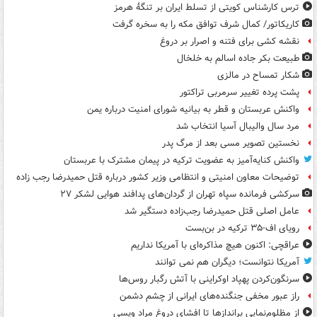
ترس کارشناس کویتی از تسلط ایران بر تنگۀ هرمز
کاریکاتور/ کمال شرف توافق مکه را به سخره گرفت
نقشه کشی برای فتنه و اصرار بر دروغ
طبیعت بکر جاده اسالم به خلخال
شکار تمساح در مالزی
پشت پرده تغییر سرمربی تراکتور
واکنش عربستان و قطر به بیانیه شورای امنیت درباره یمن
مرد سال والیبال آسیا انتخاب شد
نخستین تصویر مسی بعد از مرگ پدر
واکنش کنایه‌آمیز به عضویت ترکیه در پیمان مشترک با عربستان
توضیحات معاون امنیتی و انتظامی وزیر کشور درباره قتل حمیدرضا رجب زاده
سرکشی فرمانده سپاه تهران از گردان‌های پدافند هوایی لشکر ۲۷
عامل اصلی قتل حمیدرضا رجب‌زاده دستگیر شد
رویای اف-۳۵ ترکیه در بن‌بست
عراقچی: اکنون هیچ مذاکره‌ای با آمریکا نداریم
آمریکا نتوانست؛ دیگران هم نمی توانند
سرنگون‌کردن پهپاد اوکراینی با آتش رگبار روس‌ها
راز عبور مخفی جنگنده‌های ایرانی از چشم دشمن
از مظلوم‌نمایی براندازها تا افشای دروغ مراد ویسی