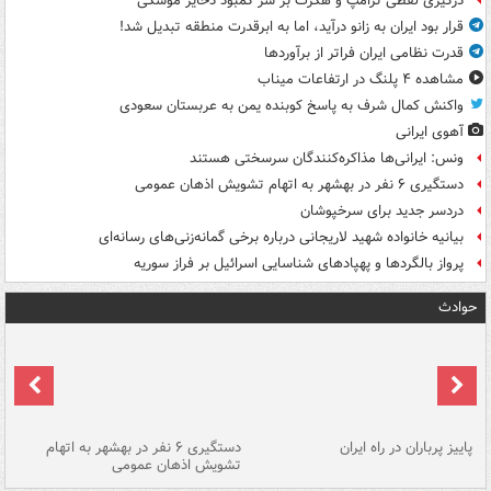
درگیری لفظی ترامپ و هگزث بر سر کمبود ذخایر موشکی
قرار بود ایران به زانو درآید، اما به ابرقدرت منطقه تبدیل شد!
قدرت نظامی ایران فراتر از برآوردها
مشاهده ۴ پلنگ در ارتفاعات میناب
واکنش کمال شرف به پاسخ کوبنده یمن به عربستان سعودی
آهوی ایرانی
ونس: ایرانی‌ها مذاکره‌کنندگان سرسختی هستند
دستگیری ۶ نفر در بهشهر به اتهام تشویش اذهان عمومی
دردسر جدید برای سرخپوشان
بیانیه خانواده شهید لاریجانی درباره برخی گمانه‌زنی‌های رسانه‌ای
پرواز بالگردها و پهپادهای شناسایی اسرائیل بر فراز سوریه
حوادث
ن
پاییز پرباران در راه ایران
دستگیری ۶ نفر در بهشهر به اتهام
تشویش اذهان عمومی
اس