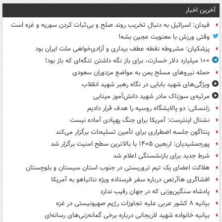
آخرین اخبار
فیدان: اسرائیل به دنبال تخریب روند صلح و بی‌ثبات کردن سوریه و غزه است
وقتی ورزش با معنویت عجین بشه!
پزشکیان: مشروطه نقطه عطف بیداری و آزادی‌خواهی ملت ایران بود
۱۰۰ میلیارد دلار خسارت، برای باز نگه داشتن تنگه‌ای که باز بود!
حمله نیروهای مسلح یمن به مواضع مزدوران سعودی
ویژگی‌های شهید بابایی در نگاه رهبر شهید انقلاب
مرثیه‌ی سوزناک مادر شهید دانش‌آموز مینابی
زلنسکی: دو پالایشگاه روسیه را هدف قرار دادیم
نشنال اینترست: آمریکا برای جنگ پهپادی آماده نیست
پنتاگون جلسه اضطراری برای تأمین تسلیحات برگزار می‌کند
پورجمشیدیان: اربعین ۱۴۰۵ با بالاترین سطح امنیت برگزار شد
شرط جدید برای بازنشستگی اعلام شد
هلاکت اعضای یک تیم تروریستی در جنوب استان سیستان و بلوچستان
افشاگری هاآرتص درباره سفر فرستاده ویژه نتانیاهو به آمریکا
پادشاه سنگین‌وزنی که در جهان رقیب ندارد
بیانیه ۸ کشور عربی علیه تجاوزات رژیم صهیونیستی در غزه
بیانیه خانواده شهید لاریجانی درباره برخی گمانه‌زنی‌های رسانه‌ای