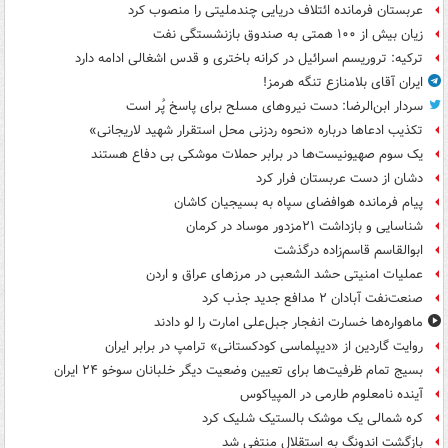
عربستان فرمانده ائتلاف دریایی چندملیتی را منصوب کرد
زیان بیش از ۱۰۰ همتی به صندوق‌ بازنشستگی نفت
ترکیه: تروریسم اسرائیل در کرانه باختری و قدس اشغالی ادامه دارد
ایران آقای بلامنازع تنگه هرمز!
سردار ابن‌الرضا: دست نیروهای مسلح برای پاسخ پُر است
تکذیب ادعاها درباره «نحوه ردزنی محل استقرار شهید لاریجانی»
یک‌ سوم صهیونیست‌ها در برابر حملات موشکی بی دفاع هستند
دشان از دست عربستان فرار کرد
پیام فرمانده هوافضای سپاه به بسیجیان کاشان
شناسایی و بازداشت ۲۱مزدور موساد در کرمان
ابوالقاسم قاسم‌زاده درگذشت
عملیات امنیتی حشد الشعبی در مرزهای عراق و اردن
صنعت‌نفت آبادان ۲ مدافع جدید جذب کرد
ماهواره‌ها خسارت انفجار جبل‌علی امارت را لو دادند
روایت گاردین از «دیپلماسی کودکستانی» ترامپ در برابر ایران
بسیج تمام ظرفیت‌ها برای تعیین وضعیت دیگر خلبانان سوخو ۲۴ ایران
آینده نامعلوم طارمی در المپیاکوس
کره شمالی یک موشک بالستیک شلیک کرد
بازگشت اندونگ به استقلال منتفی شد