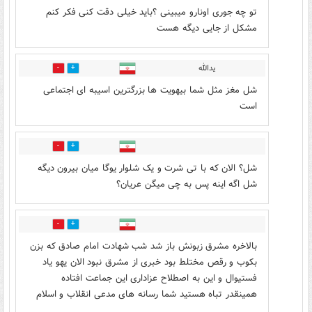
تو چه جوری اونارو میبینی ؟باید خیلی دقت کنی فکر کنم
مشکل از جایی دیگه هست
یدالله
24
6
شل مغز مثل شما بیهویت ها بزرگترین اسیبه ای اجتماعی
است
11
7
شل؟ الان که با تی شرت و یک شلوار یوگا میان بیرون دیگه
شل اگه اینه پس به چی میگن عریان؟
3
15
بالاخره مشرق زبونش باز شد شب شهادت امام صادق که بزن
بکوب و رقص مختلط بود خبری از مشرق نبود الان یهو یاد
فستیوال و این به اصطلاح عزاداری این جماعت افتاده
همینقدر تباه هستید شما رسانه های مدعی انقلاب و اسلام