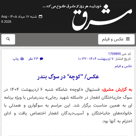
شنبه ۱۷ مرداد ۱۴۰۵ -
Aug
8 2026
عکس و فیلم
کد خبر
1709895
تاریخ انتشار:
۷ اردیبهشت ۱۴۰۴ - ۱۰:۳۲
۲۳ نظر
چاپ
عکس و فیلم
عکس/ "کوچه" در سوگ بندر
به گزارش مشرق،
فستیوال «کوچه» شامگاه شنبه ۶ اردیبهشت ۱۴۰۴ در
سوگ جان‌باختگان انفجار در «اسکله شهید رجایی» بندرعباس با ویژه برنامه
ای به همین مناسبت برگزار شد. این مراسم به سوگواری و همدلی با
خانواده‌های جانباختگان و آسیب‌دیدگان انفجار اختصاص یافت و ادای
احترام به آنها بود.