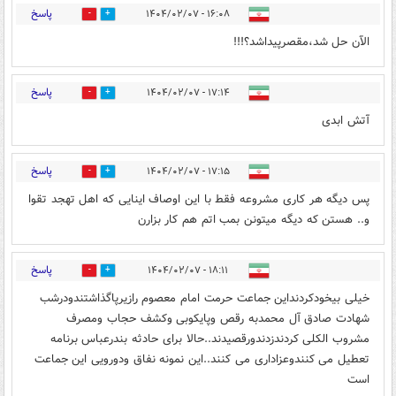
پاسخ
۱۶:۰۸ - ۱۴۰۴/۰۲/۰۷
1
11
الآن حل شد،مقصرپیداشد؟!!!
پاسخ
۱۷:۱۴ - ۱۴۰۴/۰۲/۰۷
0
9
آتش ابدی
پاسخ
۱۷:۱۵ - ۱۴۰۴/۰۲/۰۷
0
3
پس دیگه هر کاری مشروعه فقط با این اوصاف اینایی که اهل تهجد تقوا
و.. هستن که دیگه میتونن بمب اتم هم کار بزارن
پاسخ
۱۸:۱۱ - ۱۴۰۴/۰۲/۰۷
0
7
خیلی بیخودکردنداین جماعت حرمت امام معصوم رازیرپاگذاشتندودرشب
شهادت صادق آل محمدبه رقص وپایکوبی وکشف حجاب ومصرف
مشروب الکلی کردندزدندورقصیدند..حالا برای حادثه بندرعباس برنامه
تعطیل می کنندوعزاداری می کنند..این نمونه نفاق ودورویی این جماعت
است