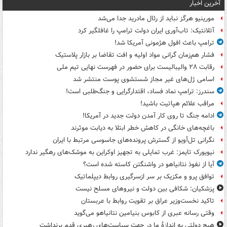
آخرین اخبار
مورینیو هرگز نباید از رئال مادرید جدا می‌شد
آتلانتیک: تاب‌آوری ایران دولت ترامپ را غافلگیر کرد
ترامپ باعث افول هژمونی آمریکا شد!
فشار هم‌زمان گرانی مواد اولیه و افت تقاضا بر بازار پلاستیک
رقابت ۲۸ والیبالیست برای حضور در فهرست نهایی تیم ملی
اسامی ژل‌های غیر مجاز شستشوی پوست منتشر شد
سندرز: ترامپ نماد فساد، اقتدارگرایی و جنگ‌طلبی است!
مراقب علائم هپاتیت باشید!
ادامه جنگ تا روی کار آمدن دولت جدید در آمریکا!
باغچه‌های خانگی در کاهش خطر ابتلا به دیابت موثرند
نگرانی تل‌آویو از گسترش پرونده‌های جاسوسی مرتبط با ایران
نیویورک تایمز: غرب تمایلی به تجهیز اوکراین به موشک‌های رهگیر ندارد
آیا از نفوذ نتانیاهو در واشنگتن کاسته شده است؟
توافق پرو و مکزیک بر سر ازسرگیری روابط دیپلماتیک
پزشکیان: شکافی بین دولت و نیروهای مسلح نیست
تاکید نخست‌وزیر عراق بر تقویت روابط با عربستان
وقتی رسانه عبری از کابوس بنیامین نتانیاهو می‌گوید
هیچ دولتی به اندازۀ ما در جهت سیاست‌های رهبری قدم برنداشت