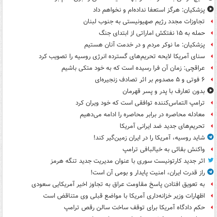
پزشکیان: هرگز استعفا نداده‌ام و نخواهم داد
تجاوزات مجدد رژیم صهیونیستی به جنوب لبنان
حمله به ۱۵ نفتکش‌ اماراتی از ابتدای جنگ
پزشکیان: ما نوکر مردم و در خدمت آنان هستیم
سنای آمریکا لایحه تحریم‌های گسترده انرژی روسیه را تصویب کرد
عراقچی: زمان آن فرا رسیده است که به خود متکی باشیم
۶ فوتی و ۵ مصدوم بر اثر تصادف زنجیره‌ای
بدون تعارف با پدر و پسر قهرمان
ترامپ التماس‌کننده توافقی است که خود ویران کرد
معادله محاصره در برابر محاصره را ادامه می‌دهیم
تحریم‌های جدید ضد ایرانی آمریکا
شاید روسیه، آمریکا را در ایران زمین‌گیر کند!
واکنش بقائی به خیالبافی ترامپ
اثر جدید کارتونیست سوری با عنوان مدیریت جدید تنگه هرمز
راز قدرت ایران، امنیت پایدار و بومی آن است!
به تعویق افتادن پاسخ مقاومت عراق به تجاوز اخیر آمریکایی سعودی
اظهارات وزیر خزانه‌داری آمریکا با مواضع قبلی وی متناقض است
حکم دادگاه آمریکا برای توقف ساخت سالن رقص ترامپ