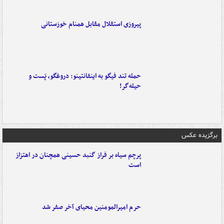
پیروزی استقلال مقابل همنام خوزستانی
حمله تند فیگو به اینفانتینو: دروغگو، پَست‌ و
حیله‌گر!
برگزیده عکس
پرچم سیاه بر فراز گنبد حسینی همچنان در اهتزاز
است
حرم امیرالمومنین محیای آخر صفر شد