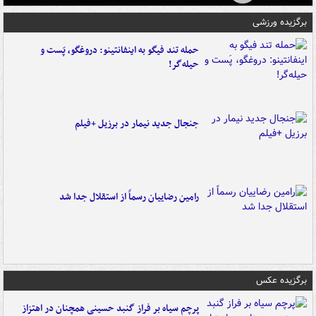
برگزیده ورزشی
حمله تند فیگو به اینفانتینو: دروغگو، پَست‌ و
حیله‌گر!
جنجال جدید نیمار در برزیل +فیلم
رامین رضاییان رسماً از استقلال جدا شد
برگزیده عکس
پرچم سیاه بر فراز گنبد حسینی همچنان در اهتزاز