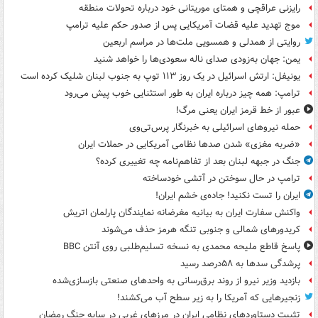
رایزنی عراقچی و همتای موریتانی خود درباره تحولات منطقه
موج تهدید علیه قضات آمریکایی پس از صدور حکم علیه ترامپ
روایتی از همدلی و همسویی ملت‌ها در مراسم اربعین
یمن: جهان به‌زودی صدای ناله سعودی‌ها را خواهد شنید
یونیفل: ارتش اسرائیل در یک روز ۱۱۳ توپ به جنوب لبنان شلیک کرده است
ترامپ: همه چیز درباره ایران به طور استثنایی خوب پیش می‌رود
عبور از خط قرمز ایران یعنی مرگ!
حمله نیروهای اسرائیلی به خبرنگار پرس‌تی‌وی
«ضربه مغزی» شدن صدها نظامی آمریکایی در حملات ایران
جنگ در جبهه لبنان بعد از تفاهم‌نامه چه تغییری کرده؟
ترامپ در حال سوختن در آتشی خودساخته
ایران را تست نکنید! جاده‌ی خشم ایران!
واکنش سفارت ایران به بیانیه مغرضانه نمایندگان پارلمان اتریش
کریدورهای شمالی و جنوبی تنگه هرمز حذف می‌شوند
پاسخ قاطع ملیحه محمدی به نسخه تسلیم‌طلبی روی آنتن BBC
پرشدگی سدها به ۵۸درصد رسید
بازدید وزیر نیرو از روند برق‌رسانی به واحدهای صنعتی بازسازی‌شده
زنجیرهایی که آمریکا را به زیر سطح آب می‌کشند!
تثبیت دستاوردهای نظامی ایران در مرزهای غربی در سایه جنگ رمضان