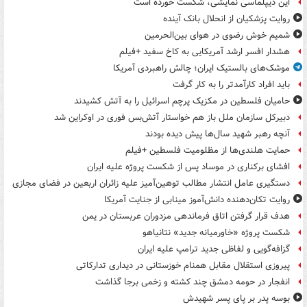
این دیپلماسی نمایشی، شکست خورده است
روایت پزشکیان از انحلال بانک آینده
شمیم خوش رضوی در هوای بین‌الحرمین
هشدار افسر ارشد آمریکایی به کاخ سفید +فیلم
موشک‌های بالستیک ایران؛ چالش راهبردی آمریکا
باید افراد کارآمدتر را به کار گرفت
حامیان فلسطین در مکزیک پرچم اسرائیل را به آتش کشیدند
دبیرکل سازمان ملل باز هم خواستار آتش‌بس فوری در اوکراین شد
آنچه رهبر شهید سال‌ها پیش دیده بودند
حمایت هلندی‌ها از مظلومیت فلسطین +فیلم
افشای برکناری در موساد پس از شکست پروژه علیه ایران
دستگیری عامل انتشار مطالب توهین‌آمیز علیه زائران اربعین در فضای مجازی
روایت تکان‌دهنده دانش‌آموز مینابی از جنایت آمریکا
هدف قرار گرفتن اتاق‌ فرماندهی مزدوران عربستان در یمن
شکست پروژه «خاورمیانه جدید» نتانیاهو
گزافه‌گویی و لفاظی جدید ترامپ علیه ایران
پیروزی استقلال مقابل همنام خوزستانی در دیداری تدارکاتی
انفجار در حومه دمشق چند کشته و زخمی برجا گذاشت
بوسه‌ پدر بر پای پسر شهیدش