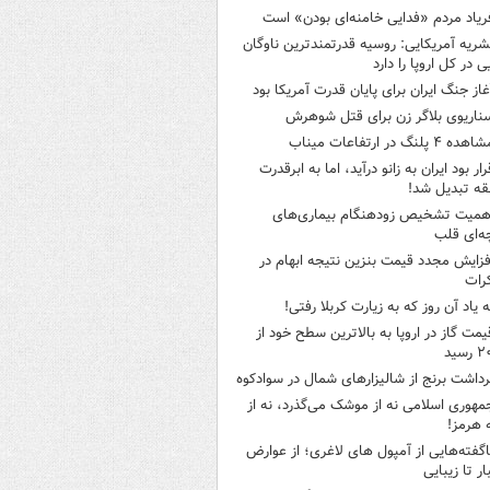
ریاد مردم «فدایی خامنه‌ای بودن» است
شریه آمریکایی: روسیه قدرتمندترین ناوگان
ی در کل اروپا را دارد
غاز جنگ ایران برای پایان قدرت آمریکا بود
ناریوی بلاگر زن برای قتل شوهرش
هده ۴ پلنگ در ارتفاعات میناب
رار بود ایران به زانو درآید، اما به ابرقدرت
ه تبدیل شد!
همیت تشخیص زودهنگام بیماری‌های
ه‌ای قلب
فزایش مجدد قیمت بنزین نتیجه ابهام در
رات
ه یاد آن روز که به زیارت کربلا رفتی!
یمت گاز در اروپا به بالاترین سطح خود از
سید
رداشت برنج از شالیزارهای شمال در سوادکوه
مهوری اسلامی نه از موشک می‌گذرد، نه از
 هرمز!
اگفته‌هایی از آمپول های لاغری؛ از عوارض
ار تا زیبایی