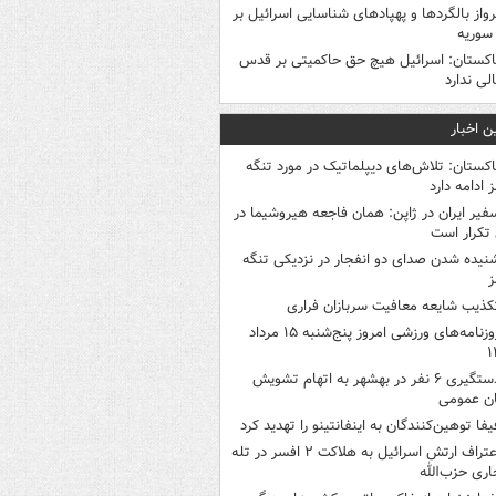
رواز بالگردها و پهپادهای شناسایی اسرائیل بر
 سوریه
اکستان: اسرائیل هیچ حق حاکمیتی بر قدس
لی ندارد
ن اخبار
اکستان: تلاش‌های دیپلماتیک در مورد تنگه
 ادامه دارد
فیر ایران در ژاپن: همان فاجعه هیروشیما در
تکرار است
نیده شدن صدای دو انفجار در نزدیکی تنگه
ز
کذیب شایعه معافیت سربازان فراری
روزنامه‌های ورزشی امروز پنج‌شنبه ۱۵ مرداد
۱
دستگیری ۶ نفر در بهشهر به اتهام تشویش
ن عمومی
یفا توهین‌کنندگان به اینفانتینو را تهدید کرد
اعتراف ارتش اسرائیل به هلاکت ۲ افسر در تله
اری حزب‌الله