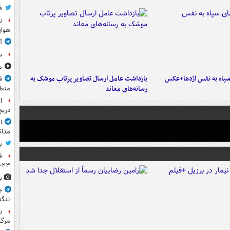
ف
ن
هوای
آ
س
مشا
پاه به نفس اژدها+عکس
بازداشت عامل ارسال تصاویر پرتاب موشک به
ق
رسانه‌های معاند
منطق
ا
دریچ
ا
مذاک
ب
ق
۲۰۲۳ ر
ب
ج
تنگه
ن
مرگب