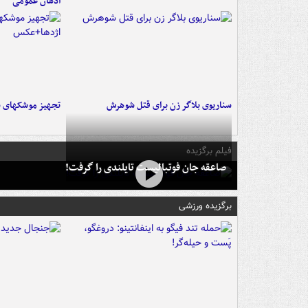
اذهان عمومی
سناریوی بلاگر زن برای قتل شوهرش
تجهیز موشکهای س
فیلم برگزیده
صاعقه جان فوتبالیست تایلندی را گرفت!
برگزیده ورزشی