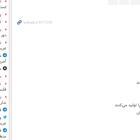
ت
است
پ
ت
ب
دور 
ن
عرب
ش
آمری
ص
س
ند
ع
فلس
ب
ندار
تولید می‌کنند
ق
ن
و
عرب
ق
منطق