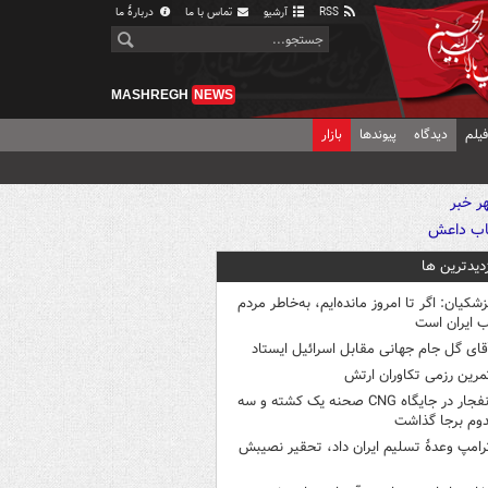
RSS
آرشیو
تماس با ما
دربارهٔ ما
MASHREGH
NEWS
یلم
دیدگاه
پیوندها
بازار
زدیدترین ها
زشکیان: اگر تا امروز مانده‌ایم، به‌خاطر مردم
 ایران است
قای گل جام جهانی مقابل اسرائیل ایستاد
مرین رزمی تکاوران ارتش
انفجار در جایگاه CNG صحنه یک کشته و سه
وم برجا گذاشت
رامپ وعدۀ تسلیم ایران داد، تحقیر نصیبش