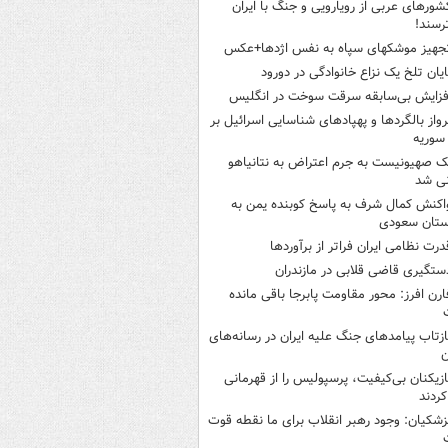
شورهای عربی از رویارویی و جنگ با ایران
رسند!
جهیز موشکهای سپاه به نفس اژدها+عکس
ایان تلخ یک نزاع خانوادگی در دورود
فزایش بی‌سابقه سرقت سوخت در انگلیس
رواز بالگردها و پهپادهای شناسایی اسرائیل بر
 سوریه
ک صهیونیست به جرم اعتراض به نتانیاهو
نی شد
اکنش کمال شرف به پاسخ کوبنده یمن به
ستان سعودی
درت نظامی ایران فراتر از برآوردها
ستگیری قاضی قلابی در مازندران
ارن افرز: محور مقاومت پابرجا باقی مانده
ازتاب پیامدهای جنگ علیه ایران در رسانه‌های
ن
ازیکنان بی‌کیفیت، پرسپولیس را از قهرمانی
کردند
زشکیان: وجود رهبر انقلاب برای ما نقطه قوت