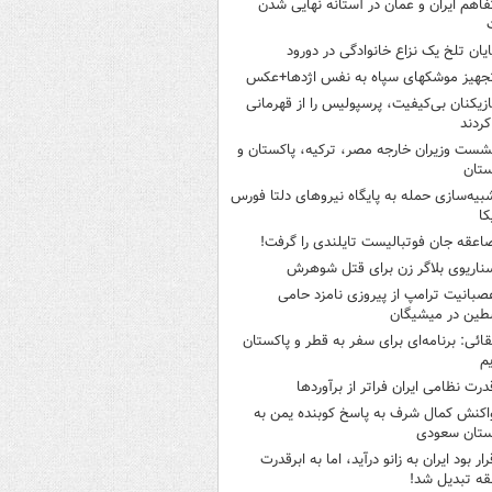
فاهم ایران و عمان در آستانه نهایی شدن
ایان تلخ یک نزاع خانوادگی در دورود
جهیز موشکهای سپاه به نفس اژدها+عکس
ازیکنان بی‌کیفیت، پرسپولیس را از قهرمانی
کردند
شست وزیران خارجه مصر، ترکیه، پاکستان و
ستان
بیه‌سازی حمله به پایگاه نیروهای دلتا فورس
کا
اعقه جان فوتبالیست تایلندی را گرفت!
ناریوی بلاگر زن برای قتل شوهرش
صبانیت ترامپ از پیروزی نامزد حامی
طین در میشیگان
قائی: برنامه‌ای برای سفر به قطر و پاکستان
یم
درت نظامی ایران فراتر از برآوردها
اکنش کمال شرف به پاسخ کوبنده یمن به
ستان سعودی
رار بود ایران به زانو درآید، اما به ابرقدرت
ه تبدیل شد!