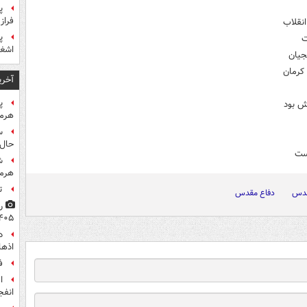
پ
فراز
انقلاب
پ
ت
اشغا
جیان
کرمان
آخری
پ
ش بود
هرمز
س
حال 
ست
ش
هرم
ت
قدس
دفاع مقدس
۴۰۵
اذها
ف
انفج