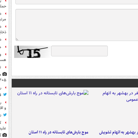
ب
حمل
مرت
د
ذخای
د
م
و
هست
ت
۴۰۵
راز
ق
ر
و اق
ن
ک
علیه
۶ نفر در بهشهر به اتهام تشویش
موج بارش‌های تابستانه در راه ۱۱ استان
آ