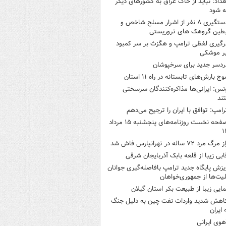
غداد: نباید از خاک عراق به کشورهای دیگر
ه شود
دستگیری ۸ نفر از اشرار مسلح شاخص و
بطین گروهک های تروریستی
رگیری لفظی ترامپ و هگزث بر سر کمبود
ر موشکی
ردسر جدید برای سرخپوشان
وج بارش‌های تابستانه در راه ۱۱ استان
نس: ایرانی‌ها مذاکره‌کنندگان سرسختی
ند
رامپ: توافق با ایران را ترجیح می‌دهم
صفحه نخست روزنامه‌های پنجشنبه ۱۵ مرداد
۱
 مرگ مرد ۷۲ ساله در تهرانپارس فاش شد
ابی زیبا از قلعه بابک آذربایجان شرقی
یزش پایگاه جدید ترامپ بافاصله‌گیری جوانان
لیت‌ها از جمهوری‌خواهان
مایی زیبا از طبیعت بکر استان گیلان
اهش شدید واردات نفت چین به دلیل جنگ
 ایران
هوی ایرانی