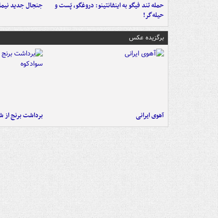
حمله تند فیگو به اینفانتینو: دروغگو، پَست‌ و
جنجال جدید نیمار
حیله‌گر!
برگزیده عکس
آهوی ایرانی
برداشت برنج از ش