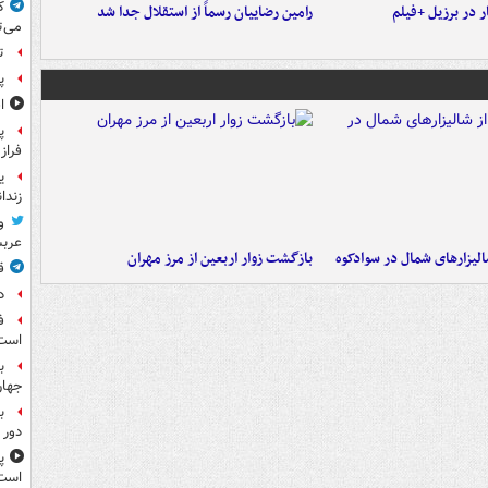
ک
 در برزیل +فیلم
رامین رضاییان رسماً از استقلال جدا شد
می‌ت
ت
پ
ا
پ
فراز
ی
زندا
و
عرب
الیزارهای شمال در سوادکوه
بازگشت زوار اربعین از مرز مهران
ق
د
ف
است
ب
جها
ب
دور 
پ
است