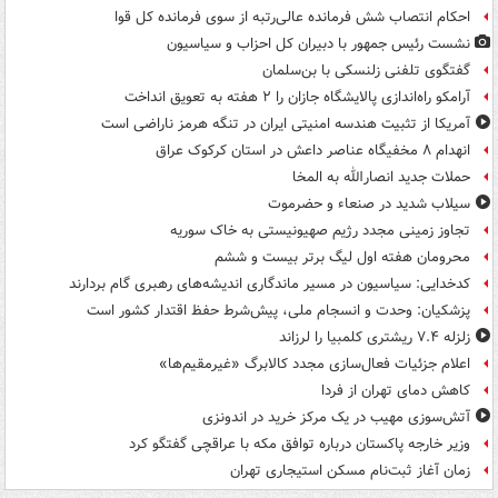
احکام انتصاب شش فرمانده عالی‌رتبه از سوی فرمانده کل قوا
نشست رئیس جمهور با دبیران کل احزاب و سیاسیون
گفتگوی تلفنی زلنسکی با بن‌سلمان
آرامکو راه‌اندازی پالایشگاه جازان را ۲ هفته به تعویق انداخت
آمریکا از تثبیت هندسه امنیتی ایران در تنگه هرمز ناراضی است
انهدام ۸ مخفیگاه عناصر داعش در استان کرکوک عراق
حملات جدید انصارالله به المخا
سیلاب شدید در صنعاء و حضرموت
تجاوز زمینی مجدد رژیم صهیونیستی به خاک سوریه
محرومان هفته اول لیگ برتر بیست و ششم
کدخدایی: سیاسیون در مسیر ماندگاری اندیشه‌های رهبری گام بردارند
پزشکیان: وحدت و انسجام ملی، پیش‌شرط حفظ اقتدار کشور است
زلزله ۷.۴ ریشتری کلمبیا را لرزاند
اعلام جزئیات فعال‌سازی مجدد کالابرگ «غیرمقیم‌ها»
کاهش دمای تهران از فردا
آتش‌سوزی مهیب در یک مرکز خرید در اندونزی
وزیر خارجه پاکستان درباره توافق مکه با عراقچی گفتگو کرد
زمان آغاز ثبت‌نام مسکن استیجاری تهران