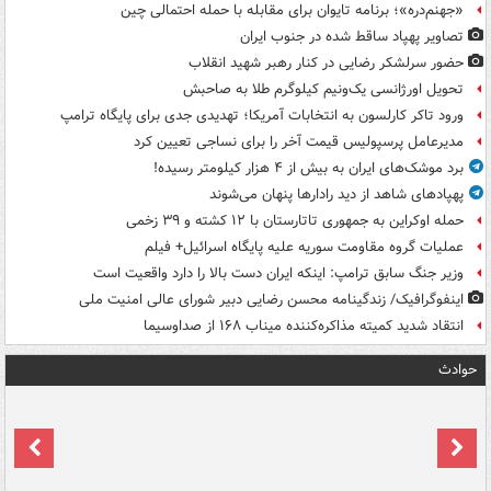
«جهنم‌دره»؛ برنامه تایوان برای مقابله با حمله احتمالی چین
تصاویر پهپاد ساقط شده در جنوب ایران
حضور سرلشکر رضایی در کنار رهبر شهید انقلاب
تحویل اورژانسی یک‌ونیم کیلوگرم طلا به صاحبش
ورود تاکر کارلسون به انتخابات آمریکا؛ تهدیدی جدی برای پایگاه ترامپ
مدیرعامل پرسپولیس قیمت آخر را برای نساجی تعیین کرد
برد موشک‌های ایران به بیش از ۴ هزار کیلومتر رسیده!
پهپادهای شاهد از دید رادارها پنهان می‌شوند
حمله اوکراین به جمهوری تاتارستان با ۱۲ کشته و ۳۹ زخمی
عملیات گروه مقاومت سوریه علیه پایگاه اسرائیل+ فیلم
وزیر جنگ سابق ترامپ: اینکه ایران دست بالا را دارد واقعیت است
اینفوگرافیک/ زندگینامه محسن رضایی دبیر شورای عالی امنیت‌ ملی
انتقاد شدید کمیته مذاکره‌کننده میناب ۱۶۸ از صداوسیما
حوادث