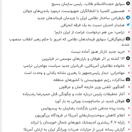
سوابق حجت‌الاسلام طائب، رئیس سازمان بسیج
همسویی کلمبیا با اشغالگران صهیونیست درمورد بلندی‌های جولان
بازطراحی ساختار نظامی ایران با چیدمان فرماندهان جدید
هشدار احدیان نسبت به یک فرقه انحرافی
ترامپ: من هم درخواست غرامت از ایران دارم!
اینفوگرافی/ سوابق فرماندهان نظامی که امروز با حکم رهبر انقلاب منصوب
شدند
خرید جدید تارتار هنوز آماده نیست
۱۳ کشته بر اثر طوفان و باران‌های موسمی در فیلیپین
خانواده نظامیان آمریکایی، قربانیان جدید سیاست مهاجرتی ترامپ
مهاجرانی: دیدار رئیس‌جمهور با رهبری نشانه یکدلی و وحدت است
مذاکرات رژیم صهیونیستی با کشورهای منطقه
گفتگوی تلفنی وزیر خارجه آلمان و عراقچی
آغاز تحقیقات پلیس درباره علت و چگونگی قتل حمیدرضا رجب‌زاده
طوفان شدید در ماساچوست ویرانی به بار آورد
پشت پرده منتفی شدن بازگشت رضاییان به پرسپولیس
اعلام کاهش سوخت‌رسان‌های آمریکا در فرودگاه بن‌گوریون
زلزله ۴.۷ ریشتری اندیمشک شهرهای شمال خوزستان را لرزاند
گزارش رسانه غربی از جزئیات ضربات ویرانگر ایران به ارتش آمریکا