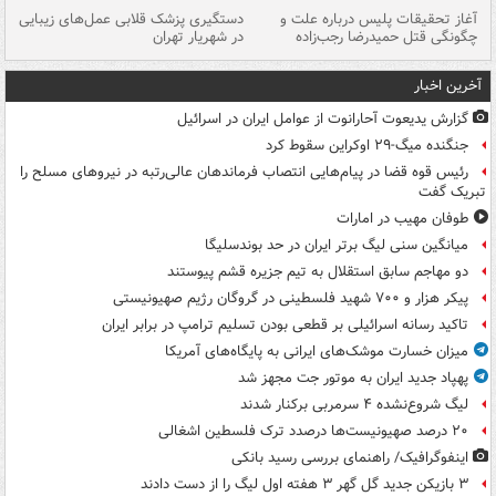
آغاز تحقیقات پلیس درباره علت و
دستگیری پزشک قلابی عمل‌های زیبایی
هش
چگونگی قتل حمیدرضا رجب‌زاده
در شهریار تهران
ها
آخرین اخبار
گزارش یدیعوت آحارانوت از عوامل ایران در اسرائیل
جنگنده میگ-۲۹ اوکراین سقوط کرد
رئیس قوه قضا در پیام‌هایی انتصاب‌ فرماندهان عالی‌رتبه در نیروهای مسلح را
تبریک گفت
طوفان مهیب در امارات
میانگین سنی لیگ برتر ایران در حد بوندسلیگا
دو مهاجم سابق استقلال به تیم جزیره قشم پیوستند
پیکر هزار و ۷۰۰ شهید فلسطینی در گروگان رژیم صهیونیستی
تاکید رسانه اسرائیلی بر قطعی بودن تسلیم ترامپ در برابر ایران
میزان خسارت موشک‌های ایرانی به پایگاه‌های آمریکا
پهپاد جدید ایران به موتور جت مجهز شد
لیگ شروع‌نشده ۴ سرمربی برکنار شدند
۲۰ درصد صهیونیست‌ها درصدد ترک فلسطین اشغالی
اینفوگرافیک/ راهنمای بررسی رسید بانکی
۳ بازیکن جدید گل گهر ۳ هفته اول لیگ را از دست دادند