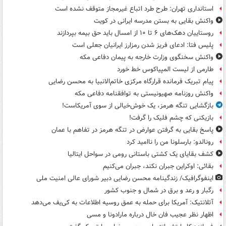
استانداری تهران: طرح طرد اتباع غیرمجاز متوقف نشده است
واکنش بقایی به بستن مدرسه ایرانی در کویت
روستاییان دهک‌های ۶ تا ۱۰ از امسال باید حق بیمه بپردازند
پلیس فتا: ادعای فریز شدن رمزارز ایرانیان جعلی است
واکنش سخنگوی وزارت خارجه به پیمان دفاعی مکه
طارمی از لیست المپیاکوس خط خورد
پیام تبریک فرمانده قرارگاه مرکزی خاتم‌الانبیا به محسن رضایی
واکنش روزنامه صهیونیستی به توافقنامه دفاعی مکه
بازگشایی تنگه هرمز، یک خوش‌خیالی از سوی آمریکاست!
بازیکنی که چشم فلیک را گرفت!
پاسخ بقایی به گرفتن عوارض در تنگه هرمز در تفاهم با عمان
رونالدو: بارسلونا من را ناامید کرد
کشف بقایای یک کشتی باستانی رومی در سواحل ایتالیا
بقائی: اوکراین جبران نکند، جبران می‌کنیم
اینفوگرافیک/ زندگینامه محسن رضایی دبیر شورای عالی امنیت‌ ملی
رگبار و رعد و برق در شمال و جنوب کشور
آتلانتیک: آمریکا برای حمله به عمق روسیه اطلاعات به کی‌یف می‌دهد
اظهار نظر عجیب فان خال درباره مارادونا و مسی