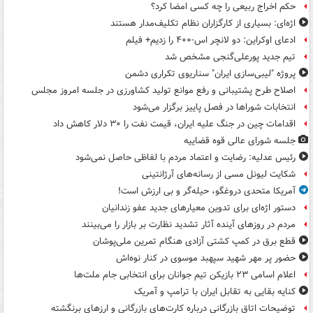
حکم اخراج ربیعی را چه کسی امضا کرد؟
اژه‌ای: بسیاری از کارگزاران نظام تکلیف‌مدار هستند
ادعای اوکراین: دو لانچر اس-۴۰۰ را زدیم+ فیلم
تیم جدید پورعلی‌گنجی مشخص شد
پروژه "لیبی‌سازی ایران" سناریوی تکراری دشمن
اصلاح طرح پشتیبانی و رفع موانع تولید کشاورزی در جلسه امروز مجلس
انتخابات شوراها در فصل پاییز برگزار می‌شود
اقدامات چین در جنگ علیه ایران، قیمت نفت را ۳۰ دلار کاهش داد
جلسه شورای عالی قوه قضاییه
رئیس عدلیه: رضایت و اعتماد مردم با لفاظی حاصل نمی‌شود
شکایت لیونل مسی از رسانه‌های آرژانتینی
آمریکا متحدی دروغگو، حیله‌گر و بی ارزش است!
دستور اژه‌ای برای تدوین معیارهای جدید عفو زندانیان
مردم در روزهای آینده آثار تشدید نظارت بر بازار را می‌بینند
قطع برق در کمپ کشتی آزادی هنگام تمرین ملی‌پوشان
حضور پر مهر شهید سپهبد موسوی در کنار نوه‌اش
اعلام اسامی ۲۳ بازیکن تیم جوانان برای انتخابی جام ملت‌ها
کنایه بقایی به تقابل ایران با ترامپ و آمریک
توضیحات اتاق بازرگانی درباره کارت‌های بازرگانی و ارزهای برنگشته