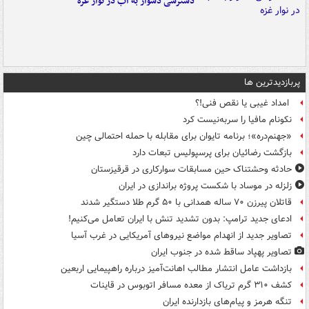
دسترسی دشوار به آب در نوار غزه
پربازدیدترین ها
امداد غیبی یا نقص فنی!؟
نکونام مافیا را سربه‌نیست کرد
«جهنم‌دره»؛ برنامه تایوان برای مقابله با حمله احتمالی چین
بازگشت رضائیان برای پرسپولیس تبعات دارد
حادثه وحشتناک حین مسابقات سوارکاری در قرقیزستان
زلزله در موساد با شکست پروژه براندازی در ایران
قاتلان پیرزن ۷۰ ساله همدانی با ۵۰ گرم طلا دستگیر شدند
ادعای جدید ترامپ: بدون تشدید تنش با ایران تعامل می‌کنیم!
تصاویر جدید از انهدام مواضع نیروهای آمریکایی در غرب آسیا
تصاویر پهپاد ساقط شده در جنوب ایران
بازداشت عامل انتشار مطالب اهانت‌آمیز درباره راهپیمایی اربعین
کشف ۳۱۰ گرم تریاک از معده مسافر اتوبوس در قاینات
تنگه هرمز و پیام‌های بازدارنده ایران