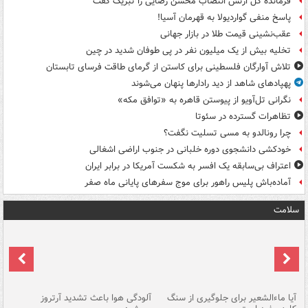
فرمانده کل ارتش انتصاب محسن رضایی را تبریک گفت
پاسخ منفی گواردیولا به قهرمان آسیا!
عقب‌نشینی قیمت طلا در بازار جهانی
تخلیه بیش از یک میلیون نفر در پی طوفان شدید در چین
تلاش آوارگان فلسطینی برای کاستن از گرمای طاقت فرسای تابستان
پهپادهای شاهد از دید رادارها پنهان می‌شوند
نگرانی تل‌آویو از پیوستن قاهره به «توافق مکه»
تظاهرات گسترده در سئوتا
چرا رونالدو به مسی تسلیت نگفت؟
خودکشی دانشجوی دوره خلبانی در جنوب اراضی اشغالی
اعتراف بی‌سابقه یک افسر به شکست آمریکا در برابر ایران
آماده‌باش پلیس راهور برای موج سفرهای پایانی ماه صفر
سلامت
آیا ماءالشعیر برای جلوگیری از سنگ
آلودگی هوا باعث تشدید آرتروز
حذ