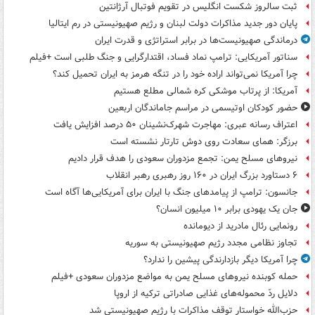
ثبت سالروز شکست انگلیس در تقویم فوتبال آرژانتین
پایان دور جدید مذاکرات دولت لبنان و رژیم صهیونیستی در رم ایتالیا
درماندگی صهیونیست‌ها در برابر استراتژی و قدرت ایران
سناتور آمریکایی: ترامپ نماد فساد، اقتدارگرایی و جنگ طلبی است +فیلم
چرا آمریکا نمی‌تواند اراده خود را در تنگه هرمز به ایران تحمیل کند؟
آمریکا: از پرتاب موشکی کره شمالی مطلع هستیم
حضور کودکان اوتیسمی در مراسم جاماندگان اربعین
اعتراف رسانه عبری: مهاجرت شهرک‌نشینان ۵۰ درصد افزایش یافت
برزگر: همای سعادت روی دوش تارتار نشسته است
نیروهای مسلح یمن: تجمع مزدوران سعودی را هدف قرار دادیم
۶ دستاورد بزرگ ایران در ۱۶۰ روز رهبری رهبر انقلاب
جانسون: ترامپ از پیامدهای جنگ با ایران برای آمریکایی‌ها آگاه است
جان یک یهودی برابر ۱۰ میلیون انسان؟
رونمایی رئال مادرید از دیومانده
تجاوز نظامی مجدد رژیم صهیونیستی به سوریه
چرا آمریکا دیگر بازدارندگی پیشین را ندارد؟
حمله کوبنده نیروهای مسلح یمن به مواضع مزدوران سعودی +فیلم
دلایل ردّ محموله‌های غذایی صادراتی ترکیه از اروپا
حزب‌الله خواستار توقف مذاکرات با رژیم صهیونیستی شد