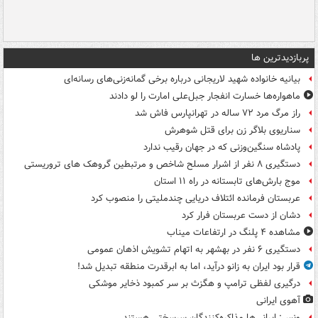
پربازدیدترین ها
بیانیه خانواده شهید لاریجانی درباره برخی گمانه‌زنی‌های رسانه‌ای
ماهواره‌ها خسارت انفجار جبل‌علی امارت را لو دادند
راز مرگ مرد ۷۲ ساله در تهرانپارس فاش شد
سناریوی بلاگر زن برای قتل شوهرش
پادشاه سنگین‌وزنی که در جهان رقیب ندارد
دستگیری ۸ نفر از اشرار مسلح شاخص و مرتبطین گروهک های تروریستی
موج بارش‌های تابستانه در راه ۱۱ استان
عربستان فرمانده ائتلاف دریایی چندملیتی را منصوب کرد
دشان از دست عربستان فرار کرد
مشاهده ۴ پلنگ در ارتفاعات میناب
دستگیری ۶ نفر در بهشهر به اتهام تشویش اذهان عمومی
قرار بود ایران به زانو درآید، اما به ابرقدرت منطقه تبدیل شد!
درگیری لفظی ترامپ و هگزث بر سر کمبود ذخایر موشکی
آهوی ایرانی
ونس: ایرانی‌ها مذاکره‌کنندگان سرسختی هستند