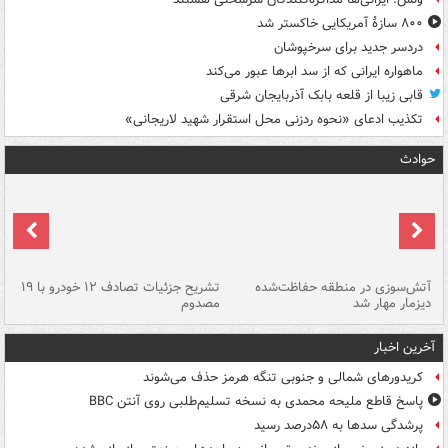
۸۰۰ سازۀ آمریکایی خاکستر شد
دردسر جدید برای سرخپوشان
ماهواره ایرانی که از سد ابرها عبور می‌کند
قابی زیبا از قلعه بابک آذربایجان شرقی
تکذیب ادعای «نحوه ردزنی محل استقرار شهید لاریجانی»
حوادث
تصادف مرگبار در محور اهواز–شوش ۲
آتش‌سوزی در منطقه حفاظت‌شده
تشریح جزئیات تصادف ۱۲ خودرو با ۱۹
پا
دیزمار مهار شد
مصدوم
آخرین اخبار
کریدورهای شمالی و جنوبی تنگه هرمز حذف می‌شوند
پاسخ قاطع ملیحه محمدی به نسخه تسلیم‌طلبی روی آنتن BBC
پرشدگی سدها به ۵۸درصد رسید