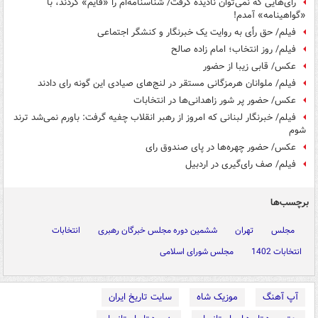
رای‌هایی که نمی‌توان نادیده گرفت/ شناسنامه‌ام را «قایم» کردند، با
«گواهینامه» آمدم!
فیلم/ حق رأی به روایت یک خبرنگار و کنشگر اجتماعی
فیلم/ روز انتخاب؛ امام زاده صالح
عکس/ قابی زیبا از حضور
فیلم/ ملوانان هرمزگانی مستقر در لنج‌های صیادی این گونه رای دادند
عکس/ حضور پر شور زاهدانی‌ها در انتخابات
فیلم/ خبرنگار لبنانی که امروز از رهبر انقلاب چفیه گرفت: باورم نمی‌شد ترند
شوم
عکس/ حضور چهره‌ها در پای صندوق رای
فیلم/ صف رای‌گیری در اردبیل
برچسب‌ها
مجلس
تهران
ششمین دوره مجلس خبرگان رهبری
انتخابات
انتخابات 1402
مجلس شورای اسلامی
آپ آهنگ
موزیک شاه
سایت تاریخ ایران