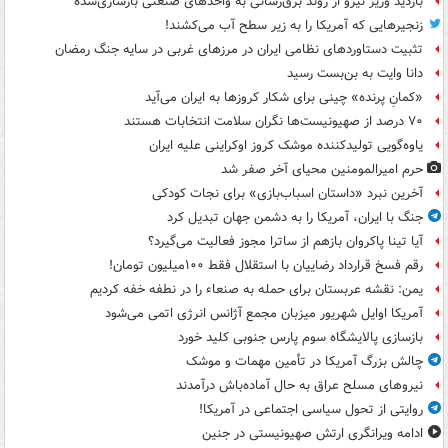
بازدید وزیر نیرو از روند برق‌رسانی به واحدهای صنعتی بازسازی‌شده
زنجیرهایی که آمریکا را به زیر سطح آب می‌کشند!
تثبیت دستاوردهای نظامی ایران در مرزهای غربی در سایه جنگ رمضان
دانا وایت به بن‌بست رسید
«کمانِ پرنده» چینی برای شکار کروزها به ایران می‌آید
۷۰ درصد از صهیونیست‌ها نگران سلامت انتخابات هستند
یاوه‌گویی تولیدکننده موشک کروز اوکراینی علیه ایران
حرم امیرالمومنین محیای آخر صفر شد
آخرین نبرد «داستان اسباب‌بازی» برای نجات کودکی
جنگ با ایران، آمریکا را به دشمن جهان تبدیل کرد
آیا تینا پاکروان بازهم از ساترا مجوز فعالیت می‌گیرد؟
رقم فسخ قرارداد رضاییان با استقلال فقط ۱۰۰میلیون تومان!
یمن: نقشه عربستان برای حمله به صنعاء را در نطفه خفه کردیم
آمریکا اوایل شهریور میزبان مجمع آژانس انرژی اتمی می‌شود
بازسازی پالایشگاه سوم پارس جنوبی کلید خورد
چالش بزرگ آمریکا در تأمین مهمات و موشک
نیروهای مسلح عراق به حال آماده‌باش درآمدند
روایتی از تحول سیاسی اجتماعی در آمریکا!
ادامه ویرانگری ارتش صهیونیستی در جنین