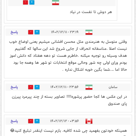
5
0
هر دوش تا نفست در نیاد
پاسخ
۲۳:۱۹ - ۱۴۰۲/۱۲/۱۱
1
14
وقتی متوسل به هنرمندی مثل محسن افشانی میشیم یعنی اوضاع خوب
نیست اصلا .مناسفانه انحراف از جایی شروع شد این سالها که گفتییم
هدف وسیله رو توجیه میکنه .خاطرم هست تو دهه هفتاد که دانش اموز
بودم ورای اولی چه شور وحالی موقع انتخابات تو شهر ها وهمه جا بود
حالا اما ….شما بگین خوبه اشکال نداره .
پاسخ
سامان
۲۳:۵۶ - ۱۴۰۲/۱۲/۱۱
2
7
در این عکس ها کجا حضور پرشوره!!!! تصاویر بسته از چند پیرمرد پیرزن
پای صندوق
پاسخ
۰۳:۵۶ - ۱۴۰۲/۱۲/۱۲
5
9
همینکه خودتون بفهمید چی شده کافیه. بازم نیست اینقدر تبلیغ کنید😂