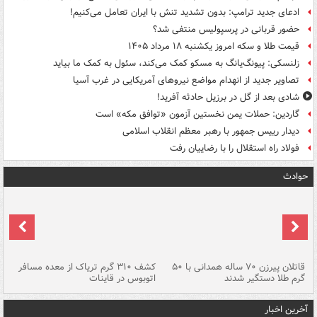
ادعای جدید ترامپ: بدون تشدید تنش با ایران تعامل می‌کنیم!
حضور قربانی در پرسپولیس منتفی شد؟
قیمت طلا و سکه امروز یکشنبه ۱۸ مرداد ۱۴۰۵
زلنسکی: پیونگ‌یانگ به مسکو کمک می‌کند، سئول به کمک ما بیاید
تصاویر جدید از انهدام مواضع نیروهای آمریکایی در غرب آسیا
شادی بعد از گل در برزیل حادثه آفرید!
گاردین: حملات یمن نخستین آزمون «توافق مکه» است
دیدار رییس جمهور با رهبر معظم انقلاب اسلامی
فولاد راه استقلال را با رضاییان رفت
حوادث
قاتلان پیرزن ۷۰ ساله همدانی با ۵۰
کشف ۳۱۰ گرم تریاک از معده مسافر
گرم طلا دستگیر شدند
اتوبوس در قاینات
عمق ۱۵ م
آخرین اخبار