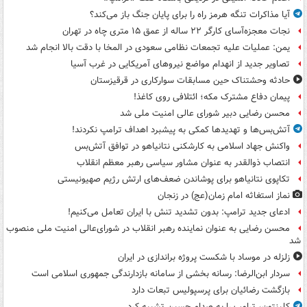
آیا مذاکرات تنگه هرمز راه را برای پایان جنگ باز می‌کند؟
نجات معجزه‌آسای کارگر ۲۲ ساله از عمق ۱۵ متری چاه در تهران
یمن: عملیات علیه تجمعات نظامی سعودی در المخا با دقت بالا انجام شد
تصاویر جدید از انهدام مواضع نیروهای آمریکایی در غرب آسیا
حادثه وحشتناک حین مسابقات سوارکاری در قرقیزستان
پیمان دفاع مشترک مکه؛ ائتلافی روی کاغذ!
محسن رضایی دبیر شورای عالی امنیت ملی شد
آتش‌بس‌ها و تهدیدها کمکی به پیشبرد اهداف ترامپ نکردند!
واکنش جهاد اسلامی به کارشکنی نتانیاهو در توافق آتش‌بس
انتصاب ذوالقدر به عنوان مشاور سیاسی رهبر معظم انقلاب
تکاپوی نتانیاهو برای پوشاندن ضعف‌های ارتش رژیم صهیونیستی
نماز استغاثه امام زمان(عج) در زنجان
ادعای جدید ترامپ: بدون تشدید تنش با ایران تعامل می‌کنیم!
محسن رضایی به عنوان نماینده رهبر انقلاب در شورای‌عالی امنیت ملی منصوب
شد
زلزله در موساد با شکست پروژه براندازی در ایران
سردار ابن‌الرضا: رسانه بخشی از سامانه بازدارندگی جمهوری اسلامی است
بازگشت رضائیان برای پرسپولیس تبعات دارد
کلینتون، ترامپ را به صدام حسین تشبیه کرد