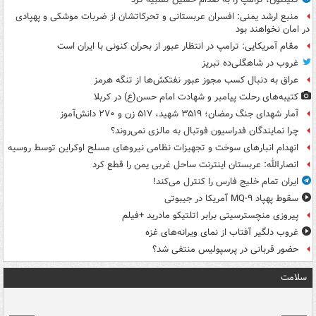
منبع ارشد یمنی: افسران عربستانی و تحرکاتشان از ضربات موشکی و پهپادی
در امان نخواهند بود
مقام آمریکایی: ترامپ در انتظار عبور از بحران کنونی با ایران است
غروب در شاهگلی‌ده تبریز
عراق به دنبال کسب مجوز عبور نفتکش‌ها از تنگه هرمز
کتیبه‌های رحلت پیامبر و شهادت امام حسن(ع) در کربلا
آمار شهدای جنگ رمضان؛ ۳۵۱۹ شهید، ۵۱۷ زن و ۲۷۰ دانش‌آموز
چرا نمایندگان فدراسیون فوتبال به مالزی نمی‌روند؟
انهدام انبارهای سوخت و تجهیزات نظامی نیروهای مسلح اوکراین توسط روسیه
انصارالله: عربستان اینترنت ساحل غربی یمن را قطع کرد
ایران تمام خلیج فارس را کنترل می‌کند!
سقوط پهپاد MQ-۹ آمریکا در جیبوتی
پیروزی منچسترسیتی برابر اتلتیکو مادرید +فیلم
غروب دلگیر آفتاب از نمای ویرانه‌های غزه
حضور قربانی در پرسپولیس منتفی شد؟
سلامت