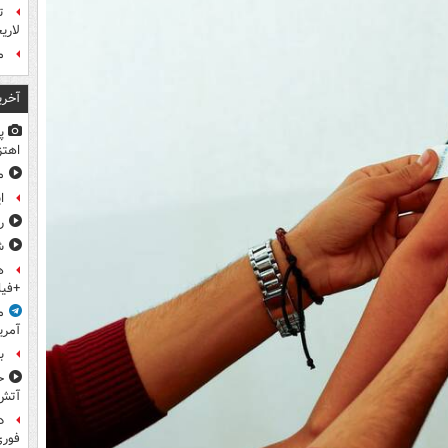
ت
لاری
م
آخری
پ
اهتز
م
ا
ر
ش
ه
+فیل
م
آمری
ب
ح
آتش
د
فوری