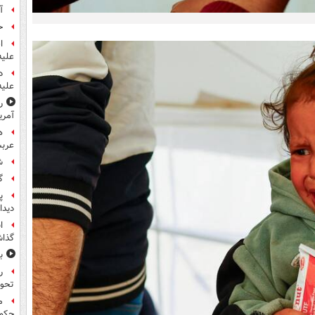
آ
ح
ا
علیه
د
علیه
ر
آمری
ه
عربس
ش
گ
پ
دیدا
ا
گذا
ب
ر
تحو
م
حکم 