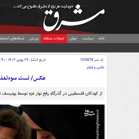
خانه
سیاست
جهان
تحولات منطقه
ورزش
شبکه‌های اجتماع
کد خبر
1576078
تاریخ انتشار:
۲۹ بهمن ۱۴۰۲ - ۰۳:۴۰
عکس و فیلم
عکس/ تست سوءتغذیه 
از کودکان فلسطینی در گذرگاه رفح نوار غزه توسط یونیسف