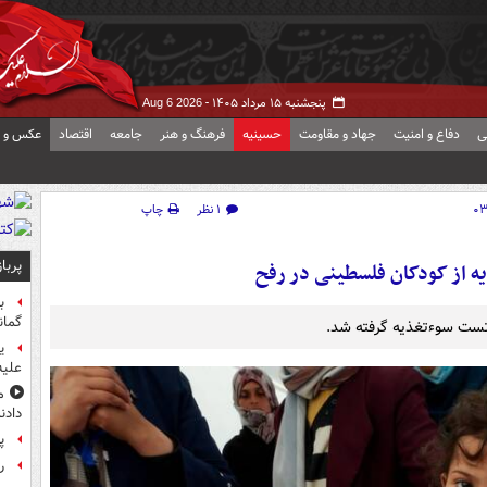
پنجشنبه ۱۵ مرداد ۱۴۰۵ -
Aug 6 2026
ی
دفاع و امنیت
جهاد و مقاومت
حسینیه
فرهنگ و هنر
جامعه
اقتصاد
عکس و ف
۱ نظر
چاپ
پربا
از کودکان فلسطینی در رفح
ب
گمان
 تست سوءتغذیه گرفته شد.
ی
علیه
م
دادن
پ
راز