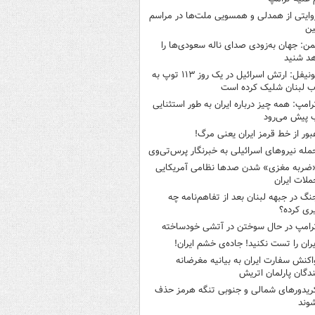
وایتی از همدلی و همسویی ملت‌ها در مراسم
ین
من: جهان به‌زودی صدای ناله سعودی‌ها را
د شنید
یونیفل: ارتش اسرائیل در یک روز ۱۱۳ توپ به
 لبنان شلیک کرده است
رامپ: همه چیز درباره ایران به طور استثنایی
 پیش می‌رود
بور از خط قرمز ایران یعنی مرگ!
مله نیروهای اسرائیلی به خبرنگار پرس‌تی‌وی
ضربه مغزی» شدن صدها نظامی آمریکایی
ملات ایران
نگ در جبهه لبنان بعد از تفاهم‌نامه چه
ری کرده؟
رامپ در حال سوختن در آتشی خودساخته
یران را تست نکنید! جاده‌ی خشم ایران!
اکنش سفارت ایران به بیانیه مغرضانه
ندگان پارلمان اتریش
ریدورهای شمالی و جنوبی تنگه هرمز حذف
وند