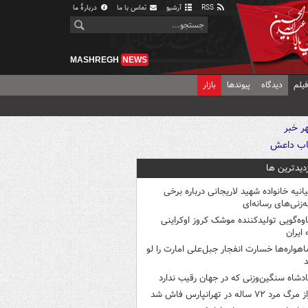
RSS
آرشیو
تماس با ما
دربارهٔ ما
MASHREGH
NEWS
یلم
دیدگاه
پیوندها
بازار
زدیدترین ها
یانیه خانواده شهید لاریجانی درباره برخی
ه‌زنی‌های رسانه‌ای
اوه‌گویی تولیدکننده موشک کروز اوکراینی
 ایران
اهواره‌ها خسارت انفجار جبل‌علی امارت را لو
د
ادشاه سنگین‌وزنی که در جهان رقیب ندارد
 مرگ مرد ۷۲ ساله در تهرانپارس فاش شد