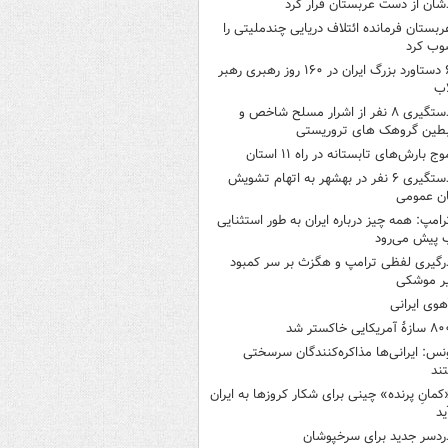
شان از دست عربستان فرار کرد
ربستان فرمانده ائتلاف دریایی چندملیتی را
وب کرد
۶ دستاورد بزرگ ایران در ۱۶۰ روز رهبری رهبر
اب
دستگیری ۸ نفر از اشرار مسلح شاخص و
بطین گروهک های تروریستی
وج بارش‌های تابستانه در راه ۱۱ استان
دستگیری ۶ نفر در بهشهر به اتهام تشویش
ن عمومی
رامپ: همه چیز درباره ایران به طور استثنایی
 پیش می‌رود
رگیری لفظی ترامپ و هگزث بر سر کمبود
ر موشکی
هوی ایرانی
ازۀ آمریکایی خاکستر شد
نس: ایرانی‌ها مذاکره‌کنندگان سرسختی
ند
کمانِ پرنده» چینی برای شکار کروزها به ایران
ید
ردسر جدید برای سرخپوشان