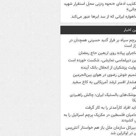
کذیب ادعای «نحوه ردزنی محل استقرار شهید
جانی»
اهواره ایرانی که از سد ابرها عبور می‌کند
ن اخبار
رچم سیاه بر فراز گنبد حسینی همچنان در
از است
اجرای پیاده روی اربعین حاج رمضان
ین دیپلماسی نمایشی، شکست خورده است
وایت پزشکیان از انحلال بانک آینده
میم خوش رضوی در هوای بین‌الحرمین
شدار افسر ارشد آمریکایی به کاخ سفید
م
وشک‌های بالستیک ایران؛ چالش راهبردی
کا
اید افراد کارآمدتر را به کار گرفت
امیان فلسطین در مکزیک پرچم اسرائیل را به
 کشیدند
بیرکل سازمان ملل باز هم خواستار آتش‌بس
 در اوکراین شد