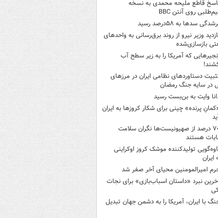
اسخ قاطع ملیحه محمدی به نسخه
م‌طلبی روی آنتن BBC
شدگی سدها به ۵۸درصد رسید
ازدید وزیر نیرو از روند برق‌رسانی به واحدهای
ی بازسازی‌شده
نجیرهایی که آمریکا را به زیر سطح آب
شند!
ثبیت دستاوردهای نظامی ایران در مرزهای
 در سایه جنگ رمضان
انا وایت به بن‌بست رسید
کمانِ پرنده» چینی برای شکار کروزها به ایران
ید
۷۰ درصد از صهیونیست‌ها نگران سلامت
ابات هستند
اوه‌گویی تولیدکننده موشک کروز اوکراینی
 ایران
رم امیرالمومنین محیای آخر صفر شد
خرین نبرد «داستان اسباب‌بازی» برای نجات
کی
نگ با ایران، آمریکا را به دشمن جهان تبدیل