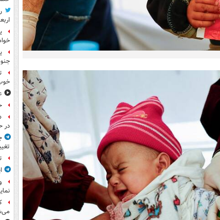
ر
اربع
ی
خواه
جنوب
ت
خوب
ع
ح
«
در ح
ج
تغیی
ت
ا
و
نمای
ک
می‌ش