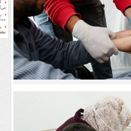
آ
می‌گ
ر
۱۰۰میلیون تومان!
ی
نطفه