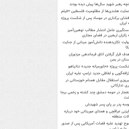
نچه رهبر شهید سال‌ها پیش دیده بودند
مایت هلندی‌ها از مظلومیت فلسطین +فیلم
فشای برکناری در موساد پس از شکست پروژه
 ایران
ستگیری عامل انتشار مطالب توهین‌آمیز
 زائران اربعین در فضای مجازی
وایت تکان‌دهنده دانش‌آموز مینابی از جنایت
کا
دف قرار گرفتن اتاق‌ فرماندهی مزدوران
تان در یمن
کست پروژه «خاورمیانه جدید» نتانیاهو
زافه‌گویی و لفاظی جدید ترامپ علیه ایران
یروزی استقلال مقابل همنام خوزستانی در
ری تدارکاتی
نفجار در حومه دمشق چند کشته و زخمی برجا
شت
وسه‌ پدر بر پای پسر شهیدش
ایزنی عراقچی و همتای موریتانی خود درباره
لات منطقه
وج تهدید علیه قضات آمریکایی پس از صدور
علیه ترامپ