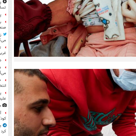
پ
تسلی
پر
ب
صنعت
ز
می‌ک
ت
غربی
د
«
می‌آ
انتخ
ی
علیه
ح
آ
کود
ج
کرد