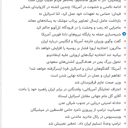
پزشکیان: اگر تا امروز مانده‌ایم، به‌خاطر مردم نجیب ایران است
ادامه ناامنی و خشونت در آمریکا؛ چندین کشته در کارولینای شمالی
فیدان: حماس به تعهدات خود عمل کرد، امّا اسرائیل نه
بازداشت عامل ارسال تصاویر پرتاب موشک به رسانه‌های معاند
ماجرایی که رعب و وحشت را در فرودگاه تل‌آویو حاکم کرد
شبیه‌سازی حمله به پایگاه نیروهای دلتا فورس آمریکا
گفت وگوی وزیران خارجه آمریکا و انگلیس درباره ایران
ماکرون: اتحادیه اروپا فشار بر روسیه را افزایش خواهد داد
بیانیه تند اتحادیه لیگ‌های اروپایی علیه اینفانتینو
تحول بزرگ یمن در هدف‌گیری کشتی‌های سعودی
آمریکا: گفتگوهای لبنان و اسرائیل فردا ازسرگرفته خواهد شد!
تفاهم ایران و عمان در آستانه نهایی شدن است
وزیر صمت عازم قرقیزستان شد
اعتراف تحلیلگر آمریکایی؛ واشنگتن در برابر ایران راهبرد خود را باخت
آقای گل جام جهانی مقابل اسرائیل ایستاد
حادثه امنیتی دریایی در جنوب شرقی عدن
عصبانیت ترامپ از پیروزی نامزد حامی فلسطین در میشیگان
وینیسیوس در رئال مادرید ماندنی شد
ترامپ وعدۀ تسلیم ایران داد، تحقیر نصیبش شد