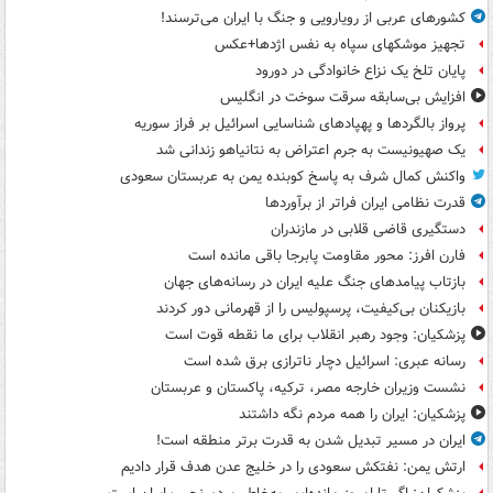
کشورهای عربی از رویارویی و جنگ با ایران می‌ترسند!
تجهیز موشکهای سپاه به نفس اژدها+عکس
پایان تلخ یک نزاع خانوادگی در دورود
افزایش بی‌سابقه سرقت سوخت در انگلیس
پرواز بالگردها و پهپادهای شناسایی اسرائیل بر فراز سوریه
یک صهیونیست به جرم اعتراض به نتانیاهو زندانی شد
واکنش کمال شرف به پاسخ کوبنده یمن به عربستان سعودی
قدرت نظامی ایران فراتر از برآوردها
دستگیری قاضی قلابی در مازندران
فارن افرز: محور مقاومت پابرجا باقی مانده است
بازتاب پیامدهای جنگ علیه ایران در رسانه‌های جهان
بازیکنان بی‌کیفیت، پرسپولیس را از قهرمانی دور کردند
پزشکیان: وجود رهبر انقلاب برای ما نقطه قوت است
رسانه عبری: اسرائیل دچار ناترازی برق شده است
نشست وزیران خارجه مصر، ترکیه، پاکستان و عربستان
پزشکیان: ایران را همه مردم نگه داشتند
ایران در مسیر تبدیل شدن به قدرت برتر منطقه است!
ارتش یمن: نفتکش سعودی را در خلیج عدن هدف قرار دادیم