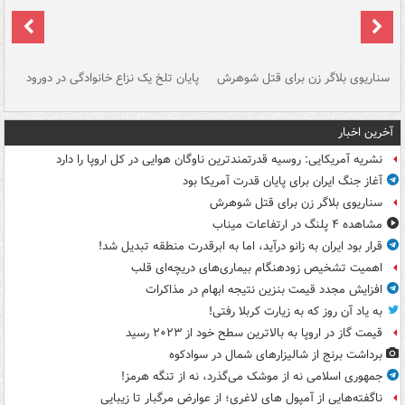
سناریوی بلاگر زن برای قتل شوهرش
پایان تلخ یک نزاع خانوادگی در دورود
و 
آخرین اخبار
نشریه آمریکایی: روسیه قدرتمندترین ناوگان هوایی در کل اروپا را دارد
آغاز جنگ ایران برای پایان قدرت آمریکا بود
سناریوی بلاگر زن برای قتل شوهرش
مشاهده ۴ پلنگ در ارتفاعات میناب
قرار بود ایران به زانو درآید، اما به ابرقدرت منطقه تبدیل شد!
اهمیت تشخیص زودهنگام بیماری‌های دریچه‌ای قلب
افزایش مجدد قیمت بنزین نتیجه ابهام در مذاکرات
به یاد آن روز که به زیارت کربلا رفتی!
قیمت گاز در اروپا به بالاترین سطح خود از ۲۰۲۳ رسید
برداشت برنج از شالیزارهای شمال در سوادکوه
جمهوری اسلامی نه از موشک می‌گذرد، نه از تنگه هرمز!
ناگفته‌هایی از آمپول های لاغری؛ از عوارض مرگبار تا زیبایی