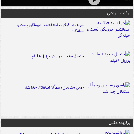
برگزیده ورزشی
حمله تند فیگو به اینفانتینو: دروغگو، پَست‌ و
حیله‌گر!
جنجال جدید نیمار در برزیل +فیلم
رامین رضاییان رسماً از استقلال جدا شد
برگزیده عکس