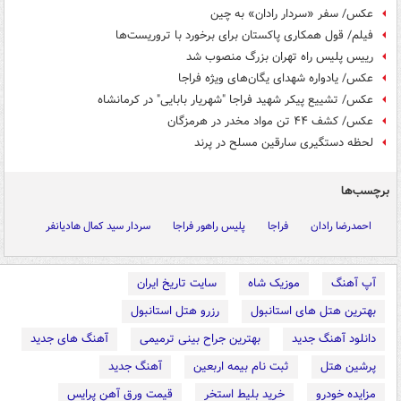
عکس/ سفر «سردار رادان» به چین
فیلم/ قول همکاری پاکستان برای برخورد با تروریست‌ها
رییس پلیس راه تهران بزرگ منصوب شد
عکس/ یادواره شهدای یگان‌های ویژه فراجا
عکس/ تشییع پیکر شهید فراجا "شهریار بابایی" در کرمانشاه
عکس/ کشف ۴۴ تن مواد مخدر در هرمزگان
لحظه دستگیری سارقین مسلح در پرند
برچسب‌ها
احمدرضا رادان
فراجا
پلیس راهور فراجا
سردار سید کمال هادیانفر
آپ آهنگ
موزیک شاه
سایت تاریخ ایران
بهترین هتل های استانبول
رزرو هتل استانبول
دانلود آهنگ جدید
بهترین جراح بینی ترمیمی
آهنگ های جدید
پرشین هتل
ثبت نام بیمه اربعین
آهنگ جدید
مزایده خودرو
خرید بلیط استخر
قیمت ورق آهن پرایس