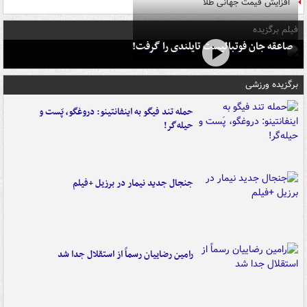
افزایش قیمت جهانی طلا
فیلم برگزیده
صاعقه جان فوتبالیست تایلندی را گرفت!
برگزیده ورزشی
حمله تند فیگو به اینفانتینو: دروغگو، پَست‌ و
حیله‌گر!
جنجال جدید نیمار در برزیل +فیلم
رامین رضاییان رسماً از استقلال جدا شد