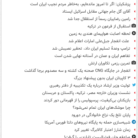
پزشکیان: اگر تا امروز مانده‌ایم، به‌خاطر مردم نجیب ایران است
آقای گل جام جهانی مقابل اسرائیل ایستاد
رامین رضاییان رسماً از استقلال جدا شد
استقبال از فرعون در ترکیه
لحظه اصابت هواپیمای هندی به زمین
علت انفجار جبل‌علی امارات اعلام شد
ترامپ وعدۀ تسلیم ایران داد، تحقیر نصیبش شد
تفاهم ایران و عمان در آستانه نهایی شدن است
تمرین رزمی تکاوران ارتش
انفجار در جایگاه CNG صحنه یک کشته و سه مصدوم برجا گذاشت
۳ کاپیتان ایران بدون پیشنهاد بزرگ
توئیت وزیر ارشاد درباره یک تکذیبیه از دفتر رهبری
نشست وزیران خارجه مصر، ترکیه، پاکستان و عربستان
بازیکنان بی‌کیفیت، پرسپولیس را از قهرمانی دور کردند
چرا موشک‌های ایران تمام نمی‌شود؟
پایان تلخ یک نزاع خانوادگی در دورود
شبیه‌سازی حمله به پایگاه نیروهای دلتا فورس آمریکا
زمان شارژ اعتبار کالابرگ تغییر کرد
صاعقه جان فوتبالیست تایلندی را گرفت!