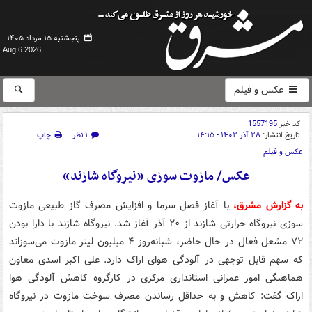
پنجشنبه ۱۵ مرداد ۱۴۰۵ -
Aug 6 2026
عکس و فیلم
کد خبر
1557195
تاریخ انتشار:
۲۸ آذر ۱۴۰۲ - ۱۴:۱۵
۱ نظر
چاپ
عکس و فیلم
عکس/ مازوت سوزی «نیروگاه شازند»
به گزارش مشرق،
با آغاز فصل سرما و افزایش مصرف گاز طبیعی مازوت
سوزی نیروگاه حرارتی شازند از ۲۰ آذر آغاز شد. نیروگاه شازند با دارا بودن
۷۲ مشعل فعال در حال حاضر، شبانه‌روز ۴ میلیون لیتر مازوت می‌سوزاند
که سهم قابل توجهی در آلودگی هوای اراک دارد. علی اکبر اسدی معاون
هماهنگی امور عمرانی استانداری مرکزی در کارگروه کاهش آلودگی هوا
اراک گفت: کاهش و به حداقل رساندن مصرف سوخت مازوت در نیروگاه