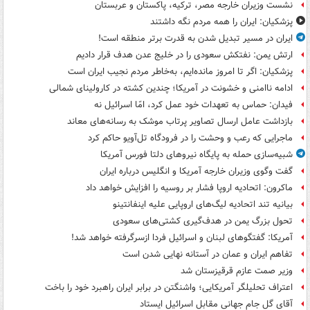
نشست وزیران خارجه مصر، ترکیه، پاکستان و عربستان
پزشکیان: ایران را همه مردم نگه داشتند
ایران در مسیر تبدیل شدن به قدرت برتر منطقه است!
ارتش یمن: نفتکش سعودی را در خلیج عدن هدف قرار دادیم
پزشکیان: اگر تا امروز مانده‌ایم، به‌خاطر مردم نجیب ایران است
ادامه ناامنی و خشونت در آمریکا؛ چندین کشته در کارولینای شمالی
فیدان: حماس به تعهدات خود عمل کرد، امّا اسرائیل نه
بازداشت عامل ارسال تصاویر پرتاب موشک به رسانه‌های معاند
ماجرایی که رعب و وحشت را در فرودگاه تل‌آویو حاکم کرد
شبیه‌سازی حمله به پایگاه نیروهای دلتا فورس آمریکا
گفت وگوی وزیران خارجه آمریکا و انگلیس درباره ایران
ماکرون: اتحادیه اروپا فشار بر روسیه را افزایش خواهد داد
بیانیه تند اتحادیه لیگ‌های اروپایی علیه اینفانتینو
تحول بزرگ یمن در هدف‌گیری کشتی‌های سعودی
آمریکا: گفتگوهای لبنان و اسرائیل فردا ازسرگرفته خواهد شد!
تفاهم ایران و عمان در آستانه نهایی شدن است
وزیر صمت عازم قرقیزستان شد
اعتراف تحلیلگر آمریکایی؛ واشنگتن در برابر ایران راهبرد خود را باخت
آقای گل جام جهانی مقابل اسرائیل ایستاد