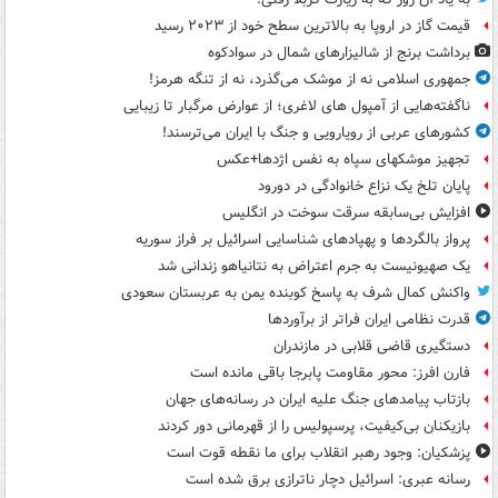
قیمت گاز در اروپا به بالاترین سطح خود از ۲۰۲۳ رسید
برداشت برنج از شالیزارهای شمال در سوادکوه
جمهوری اسلامی نه از موشک می‌گذرد، نه از تنگه هرمز!
ناگفته‌هایی از آمپول های لاغری؛ از عوارض مرگبار تا زیبایی
کشورهای عربی از رویارویی و جنگ با ایران می‌ترسند!
تجهیز موشکهای سپاه به نفس اژدها+عکس
پایان تلخ یک نزاع خانوادگی در دورود
افزایش بی‌سابقه سرقت سوخت در انگلیس
پرواز بالگردها و پهپادهای شناسایی اسرائیل بر فراز سوریه
یک صهیونیست به جرم اعتراض به نتانیاهو زندانی شد
واکنش کمال شرف به پاسخ کوبنده یمن به عربستان سعودی
قدرت نظامی ایران فراتر از برآوردها
دستگیری قاضی قلابی در مازندران
فارن افرز: محور مقاومت پابرجا باقی مانده است
بازتاب پیامدهای جنگ علیه ایران در رسانه‌های جهان
بازیکنان بی‌کیفیت، پرسپولیس را از قهرمانی دور کردند
پزشکیان: وجود رهبر انقلاب برای ما نقطه قوت است
رسانه عبری: اسرائیل دچار ناترازی برق شده است