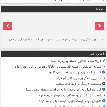
حوادث
سناریوی بلاگر زن برای قتل شوهرش
پایان تلخ یک نزاع خانوادگی در دورود
و 
آخرین اخبار
فریاد مردم «فدایی خامنه‌ای بودن» است
نشریه آمریکایی: روسیه قدرتمندترین ناوگان هوایی در کل اروپا را دارد
آغاز جنگ ایران برای پایان قدرت آمریکا بود
سناریوی بلاگر زن برای قتل شوهرش
مشاهده ۴ پلنگ در ارتفاعات میناب
قرار بود ایران به زانو درآید، اما به ابرقدرت منطقه تبدیل شد!
اهمیت تشخیص زودهنگام بیماری‌های دریچه‌ای قلب
افزایش مجدد قیمت بنزین نتیجه ابهام در مذاکرات
به یاد آن روز که به زیارت کربلا رفتی!