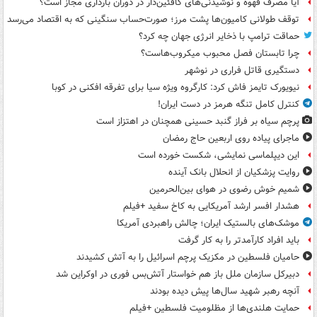
آیا مصرف قهوه و نوشیدنی‌های کافئین‌دار در دوران بارداری مجاز است؟
توقف طولانی کامیون‌ها پشت مرز؛ صورت‌حساب سنگینی که به اقتصاد می‌رسد
حماقت ترامپ با ذخایر انرژی جهان چه کرد؟
چرا تابستان فصل محبوب میکروب‌هاست؟
دستگیری قاتل فراری در نوشهر
نیویورک تایمز فاش کرد: کارگروه ویژه سیا برای تفرقه افکنی در کوبا
کنترل کامل تنگه هرمز در دست ایران!
پرچم سیاه بر فراز گنبد حسینی همچنان در اهتزاز است
ماجرای پیاده روی اربعین حاج رمضان
این دیپلماسی نمایشی، شکست خورده است
روایت پزشکیان از انحلال بانک آینده
شمیم خوش رضوی در هوای بین‌الحرمین
هشدار افسر ارشد آمریکایی به کاخ سفید +فیلم
موشک‌های بالستیک ایران؛ چالش راهبردی آمریکا
باید افراد کارآمدتر را به کار گرفت
حامیان فلسطین در مکزیک پرچم اسرائیل را به آتش کشیدند
دبیرکل سازمان ملل باز هم خواستار آتش‌بس فوری در اوکراین شد
آنچه رهبر شهید سال‌ها پیش دیده بودند
حمایت هلندی‌ها از مظلومیت فلسطین +فیلم