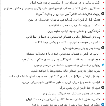
افشای برکناری در موساد پس از شکست پروژه علیه ایران
دستگیری عامل انتشار مطالب توهین‌آمیز علیه زائران اربعین در فضای مجازی
روایت تکان‌دهنده دانش‌آموز مینابی از جنایت آمریکا
هدف قرار گرفتن اتاق‌ فرماندهی مزدوران عربستان در یمن
شکست پروژه «خاورمیانه جدید» نتانیاهو
گزافه‌گویی و لفاظی جدید ترامپ علیه ایران
پیروزی استقلال مقابل همنام خوزستانی در دیداری تدارکاتی
انفجار در حومه دمشق چند کشته و زخمی برجا گذاشت
بوسه‌ پدر بر پای پسر شهیدش
رایزنی عراقچی و همتای موریتانی خود درباره تحولات منطقه
موج تهدید علیه قضات آمریکایی پس از صدور حکم علیه ترامپ
روایتی از همدلی و همسویی ملت‌ها در مراسم اربعین
یمن: جهان به‌زودی صدای ناله سعودی‌ها را خواهد شنید
یونیفل: ارتش اسرائیل در یک روز ۱۱۳ توپ به جنوب لبنان شلیک کرده است
ترامپ: همه چیز درباره ایران به طور استثنایی خوب پیش می‌رود
عبور از خط قرمز ایران یعنی مرگ!
حمله نیروهای اسرائیلی به خبرنگار پرس‌تی‌وی
«ضربه مغزی» شدن صدها نظامی آمریکایی در حملات ایران
جنگ در جبهه لبنان بعد از تفاهم‌نامه چه تغییری کرده؟