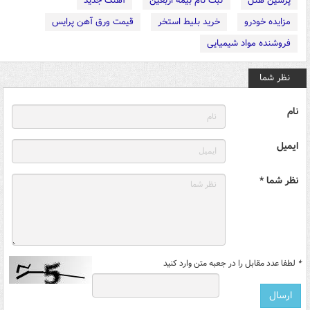
پرشین هتل
ثبت نام بیمه اربعین
آهنگ جدید
مزایده خودرو
خرید بلیط استخر
قیمت ورق آهن پرایس
فروشنده مواد شیمیایی
نظر شما
نام
ایمیل
نظر شما *
*
لطفا عدد مقابل را در جعبه متن وارد کنید