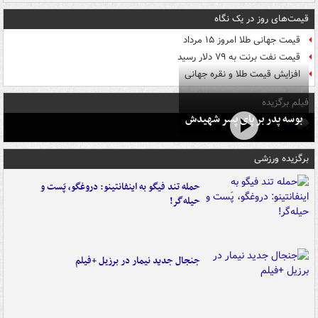
قیمت‌های روز در یک نگاه
قیمت جهانی طلا امروز ۱۵ مرداد
قیمت نفت برنت به ۷۹ دلار رسید
افزایش قیمت طلا و نقره جهانی
فیلم برگزیده
بوسه‌ پدر بر پای پسر شهیدش
برگزیده ورزشی
حمله تند فیگو به اینفانتینو: دروغگو، پَست‌ و
حیله‌گر!
جنجال جدید نیمار در برزیل +فیلم