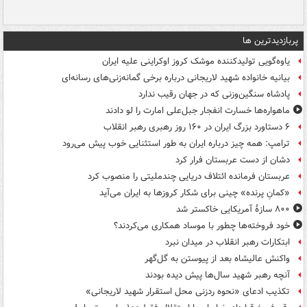
پربازدیدترین ها
یاوه‌گویی تولیدکننده موشک کروز اوکراینی علیه ایران
بیانیه خانواده شهید لاریجانی درباره برخی گمانه‌زنی‌های رسانه‌ای
پادشاه سنگین‌وزنی که در جهان رقیب ندارد
ماهواره‌ها خسارت انفجار جبل‌علی امارت را لو دادند
۶ دستاورد بزرگ ایران در ۱۶۰ روز رهبری رهبر انقلاب
ترامپ: همه چیز درباره ایران به طور استثنایی خوب پیش می‌رود
دشان از دست عربستان فرار کرد
عربستان فرمانده ائتلاف دریایی چندملیتی را منصوب کرد
«کمانِ پرنده» چینی برای شکار کروزها به ایران می‌آید
۸۰۰ سازۀ آمریکایی خاکستر شد
خود فروخته‌ها چطور با موساد همکاری می‌کردند؟
ابتکارات رهبر انقلاب در میدان نبرد
واکنش عالیشاه بعد از پیوستن به گل‌گهر
آنچه رهبر شهید سال‌ها پیش دیده بودند
تکذیب ادعای «نحوه ردزنی محل استقرار شهید لاریجانی»