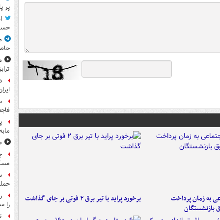
پر پ
ا
حسی
م
حاص
م
تراب
د
ایران
س
فاجع
پ
مابه
ص
ج
مسک
حمله
عی به زمان پرداخت
برخورد پراید با تیر برق ۲ فوتی بر جای گذاشت
را س
ق بازنشستگان
ت