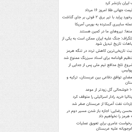
ایران بازنشر کرد
یمت جهانی طلا امروز ۱۶ مرداد
خورد پراید با تیر برق ۲ فوتی بر جای گذاشت
مله سایبری گسترده به بورس آمریکا
نعا: نیروهای ما در کمین‌ هستند
لگراف: جنگ علیه ایران ممکن است به یکی از
اهات تاریخ تبدیل شود
بت تاریخی‌ترین کاهش تردد در تنگه هرمز
نظیم قولنامه برای اسناد سبزرنگ ممنوع شد
روع تلخ مدافع تیم ملی پس از جدایی از
پولیس
مضای توافق دفاعی بین عربستان، ترکیه و
تان
ی گل زودتر از موعد
یتالیا خرید رادار اسرائیلی را متوقف کرد
اردات نفت آمریکا از عربستان صفر شد
حسن رضایی: اجازه باز شدن مسیر دوم در
 هرمز را نخواهیم داد
رخواست عامری برای تعویق عملیات
ام‌جویانه علیه عربستان