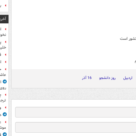
ب
آخری
ا
نخوا
کشور است
پ
خلیج
ق
ا
ح
عاشو
اردبیل
روز دانشجو
16 آذر
ا
روی
چ
ترجی
و
د
ع
موش
ق