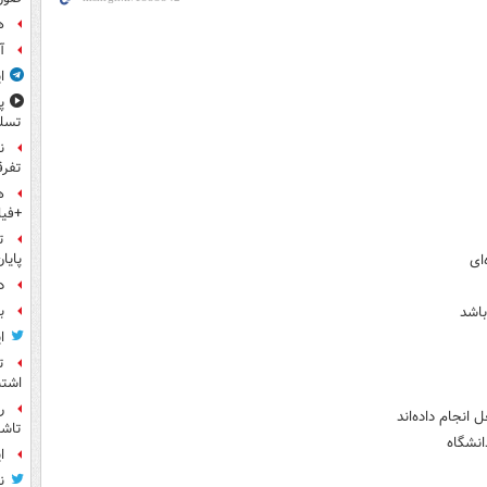
ه
آ
ا
پ
تسلی
ن
تفرق
ه
+فیل
ت
پایا
ای
د
بر
باشد
ا
ت
اشتب
ر
 انجام داده‌اند
تاش
نشگاه
ا
ن