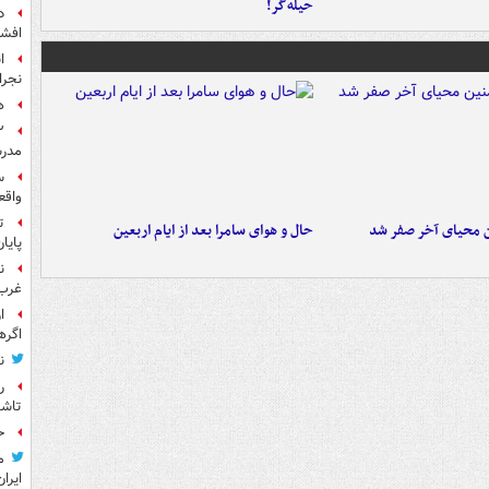
حیله‌گر!
د
افشا
ا
نجرا
ه
مدرس
س
واقع
ت
ن محیای آخر صفر شد
حال و هوای سامرا بعد از ایام اربعین
پایا
ن
غرب 
ا
اگره
ن
ر
تاش
ح
م
ایران