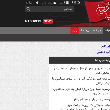
RSS
آرشیو
تماس با ما
دربارهٔ ما
MASHREGH
NEWS
یلم
دیدگاه
پیوندها
بازار
زدیدترین ها
در شاهرودی پس از قتل پسرش، جسد را در
مخفی کرد
امانه ضد موشکی لیزری؛ از بلوف سیاسی تا
یت میدانی
رامپ: همه چیز درباره ایران به طور استثنایی
 پیش می‌رود
وسه‌ پدر بر پای پسر شهیدش
وقف طولانی کامیون‌ها پشت مرز؛
‌حساب سنگینی که به اقتصاد می‌رسد