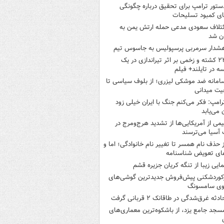
ستور ترامپ برای تحقیق درباره چگونگی
ی کمبود تسلیحات
ئتلاف سعودی مدعی حمله ارتش یمن به
ن شد
شدار سرمربی پرسپولیس به جاسوس تیم
۲۲ کشته و زخمی بر اثر تیراندازی در یک
ه در تایلند+ فیلم
امانه ضد موشکی لیزری؛ از بلوف سیاسی تا
یت میدانی
رامپ: فکر می‌کنم جنگ با ایران خیلی زود
ن می‌یابد
یمی از آمریکایی‌ها از تشدید هرج‌ومرج در
آسیا می‌ترسند
ز حذف نام همسر تا تغییر نام خانوادگی؛ اما و
ای تعویض شناسنامه
مایی زیبا از تنگه کریان جزیره قشم
کوردشکنی پیش‌فروش جدیدترین گوشی‌های
وی سامسونگ
ادثه غرق‌شدگی در طاقانک ۲ قربانی گرفت
سجد جامع یزد، از باشکوه‌ترین معماری‌های