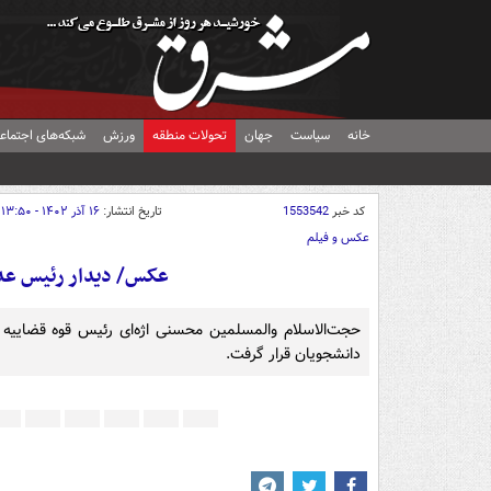
خانه
سیاست
جهان
تحولات منطقه
ورزش
شبکه‌های اجتماع
کد خبر
1553542
تاریخ انتشار:
۱۶ آذر ۱۴۰۲ - ۱۳:۵۰
عکس و فیلم
عکس/ دیدار رئیس عدلی
حجت‌الاسلام والمسلمین محسنی اژه‌ای رئیس قوه قضاییه 
دانشجویان قرار گرفت.