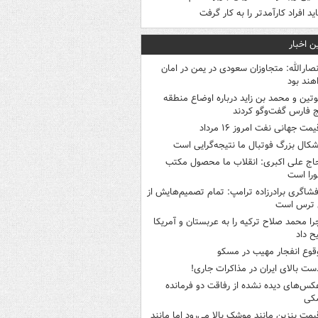
اید افراد کارآمدتر را به کار گرفت
ن اخبار
نصارالله: متجاوزان سعودی در یمن در امان
هند بود
وتین و محمد بن زاید درباره اوضاع منطقه
 فارس گفت‌وگو کردند
یمت جهانی نفت امروز ۱۶ مرداد
شکال بزرگ فوتبال ما نتیجه‌گرایی است
اج علی اکبری: انقلاب ما محصول مکتب
را است
فشاگری برادرزاده ترامپ: تمام تصمیم‌هایش از
 ترس است
را محمد صلاح ترکیه را به عربستان و آمریکا
ح داد
قوع انفجار مهیب در مسکو
ست بالای ایران در مذاکرات جاری!
کس‌های دیده نشده از رفاقت دو فرمانده‌
کی
یمت بنزین مانند موشک بالا می‌رود اما مانند