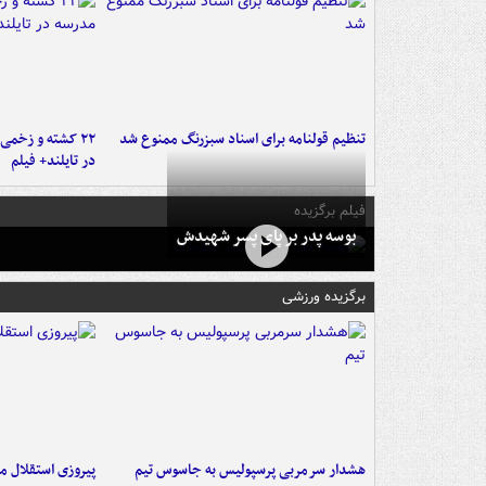
تنظیم قولنامه برای اسناد سبزرنگ ممنوع شد
۲۲ کشته و زخمی
در تایلند+ فیلم
فیلم برگزیده
بوسه‌ پدر بر پای پسر شهیدش
برگزیده ورزشی
هشدار سرمربی پرسپولیس به جاسوس تیم
پیروزی استقلال م