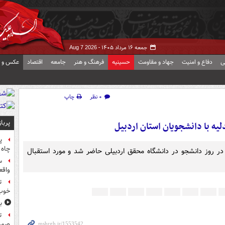
جمعه ۱۶ مرداد ۱۴۰۵ -
Aug 7 2026
ی
دفاع و امنیت
جهاد و مقاومت
حسینیه
فرهنگ و هنر
جامعه
اقتصاد
عکس و ف
۰ نظر
چاپ
پربا
ه با دانشجویان استان اردبیل
پ
چاه 
در روز دانشجو در دانشگاه محقق اردبیلی حاضر شد و مورد استقبال
س
واقع
ت
خوب
ب
ت
صورت