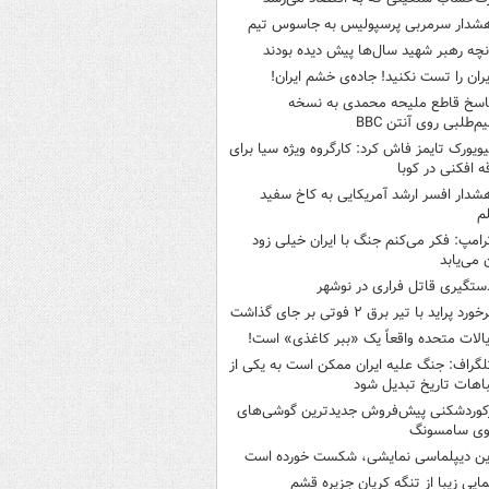
شدار سرمربی پرسپولیس به جاسوس تیم
نچه رهبر شهید سال‌ها پیش دیده بودند
یران را تست نکنید! جاده‌ی خشم ایران!
اسخ قاطع ملیحه محمدی به نسخه
م‌طلبی روی آنتن BBC
یویورک تایمز فاش کرد: کارگروه ویژه سیا برای
ه افکنی در کوبا
شدار افسر ارشد آمریکایی به کاخ سفید
م
رامپ: فکر می‌کنم جنگ با ایران خیلی زود
ن می‌یابد
ستگیری قاتل فراری در نوشهر
خورد پراید با تیر برق ۲ فوتی بر جای گذاشت
یالات متحده واقعاً یک «ببر کاغذی» است!
لگراف: جنگ علیه ایران ممکن است به یکی از
اهات تاریخ تبدیل شود
کوردشکنی پیش‌فروش جدیدترین گوشی‌های
وی سامسونگ
ین دیپلماسی نمایشی، شکست خورده است
مایی زیبا از تنگه کریان جزیره قشم