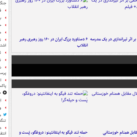
جنگ 
ق
بر
ح
ص
 بر اثر تیراندازی در یک مدرسه
۶ دستاورد بزرگ ایران در ۱۶۰ روز رهبری رهبر
ت
انقلاب
اشتب
ث
ت
ش
پرس
ا
پاکس
۱۰ خوشحال
ا
و
م
تنگه
د
قابل همنام خوزستانی
حمله تند فیگو به اینفانتینو: دروغگو، پَست‌ و
انتق