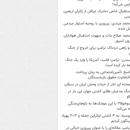
ایین می‌آید!
ستقبال خاص دخترک عراقی از زائران اربعین
نی
حمد مرندی: پیروزی با روحیه استوار مردمی
ل شده
حمد صلاح مات و مبهوت استقبال هواداران
زون اسپور
و راهی دردناک ترامپ برای خروج از جنگ
ندرز: ترامپ فاسد، آمریکا را وارد یک جنگ
ه بار کرده است
اسخ تأمین‌اجتماعی به زمان پرداخت
‌التفاوت حقوق بازنشستگان
حنه ای نادر از حیات وحش ایران در سبلان
نگ مدعیان طلای کشتی جهان این بار در
و
سوخو۳۵ با این موشک‌ها به ناوهای‌جنگی
 می‌کند
روسیه: به ۳ کشتی اوکراین حمله و ۲۰۳ پهپاد
رنگون کردیم
رامپ مقاله‌ای را با عنوان پیروزی خیالی در