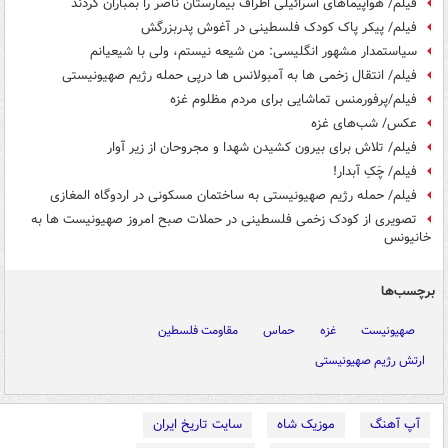
فیلم/ هواپیماهای اسرائیلی اطراف بیمارستان ناصر را بمباران کردند
فیلم/ پیکر پاک کودک فلسطینی در آغوش پدربزرگش
سیاستمدار مشهور انگلیسی: من شیعه نیستم، ولی با شیعیانم
فیلم/ انتقال زخمی ها به آمبولانس ها درپی حمله رژیم صهیونیستی
فیلم/پرفورمنس تماشایی برای مردم مظلوم غزه
عکس/ شب‌های غزه
فیلم/ تلاش برای بیرون کشیدن شهدا و مجروحان از زیر آوار
فیلم/ چَکِ آبدار!
فیلم/ حمله رژیم صهیونیستی به ساختمان مسکونی در اردوگاه المغازی
تصویری از کودک زخمی فلسطینی در حملات صبح امروز صهیونیست ها به
خانیونس
برچسب‌ها
صهیونیست
غزه
حماس
مقاومت فلسطین
ارتش رژیم صهیونیستی
آپ آهنگ
موزیک شاه
سایت تاریخ ایران