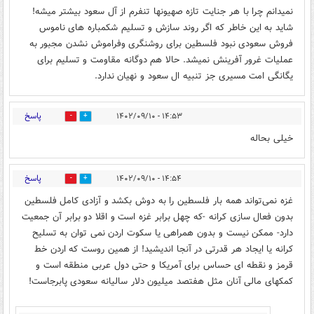
نمیدانم چرا با هر جنایت تازه صهیونها تنفرم از آل سعود بیشتر میشه!
شاید به این خاطر که اگر روند سازش و تسلیم شکمباره های ناموس
فروش سعودی نبود فلسطین برای روشنگری وفراموش نشدن مجبور به
عملیات غرور آفرینش نمیشد. حالا هم دوگانه مقاومت و تسلیم برای
یگانگی امت مسیری جز تنبیه ال سعود و نهیان ندارد.
پاسخ
۱۴:۵۳ - ۱۴۰۲/۰۹/۱۰
7
2
خیلی بحاله
پاسخ
۱۴:۵۴ - ۱۴۰۲/۰۹/۱۰
4
2
غزه نمی‌تواند همه بار فلسطین را به دوش‌ بکشد و آزادی کامل فلسطین
بدون فعال سازی کرانه -که چهل برابر غزه است و اقلا دو برابر آن جمعیت
دارد- ممکن نیست و بدون همراهی یا سکوت اردن نمی توان به تسلیح
کرانه یا ایجاد هر قدرتی در آنجا اندیشید! از همین روست که اردن خط
قرمز و نقطه ای حساس برای آمریکا و حتی دول‌ عربی منطقه است و
کمکهای مالی آنان مثل هفتصد میلیون دلار سالیانه سعودی پابرجاست!