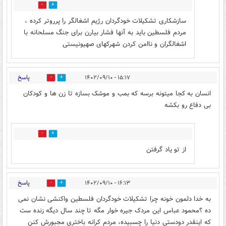
4
2
سازشکاری تشکیلات خودگردان رژیم اشغالگر را پرروتر کرده ،
مردم فلسطین باید به آنها فشار بیارن برای جنگ مسلحانه با
اشغالگران و ناامن کردن شهرکهای صهیونیستی
پاسخ
۱۵:۱۷ - ۱۴۰۲/۰۹/۱۰
10
3
انسان به کجا میتونه برسه که بمب ‌و موشک بسازه تا زن ها و کودکان
بی دفاع رو بکشه
0
4
از تو یاد گرفتن
پاسخ
۱۶:۱۳ - ۱۴۰۲/۰۹/۱۰
1
2
به خدا دلمون خونه چرا تشکیلات خودگردان فلسطین واکنشی نشان نمی
ده ؟محمود عباس این مردک جیره خوار مگه تا چند سال دیگه زنده ست
که اینقدر دودستی دنیا را چسبیده، مردم کرانه باختری مجبورش کنن