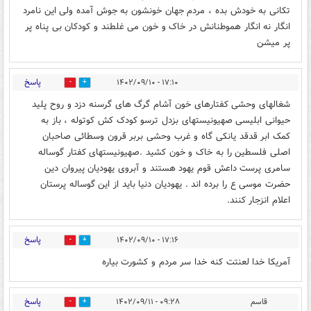
تکانی به خودش بده ، مردم جهان خونشون به جوش آمده ولی این نامرد
انگار نه انگار هموطنانش در خاک و خون می غلطند و کودکان بی پناه پر
پر میشن
پاسخ
۱۷:۱۰ - ۱۴۰۲/۰۹/۱۰
2
2
شغالهای وحشی کفتارهای خون آشام گرگ های گرسنه دزد و روح پلید
حیوانی ابلیسی صهیونیستهای بزدل ترسو کودک کش کوتوله ، باز به
کمک ابر قدقد یانکی گاه و غرب وحشی بربر قرون وسطائی صاحبان
اصلی فلسطین را به خاک و خون کشید .صهیونیستهای کفتار گوساله
سامری پرست داعش قوم یهود هستند و آبروی یهودیان پیروان دین
حضرت موسی ع را برده اند . یهودیان دنیا باید از این گوساله پرستان
اعلام انزجار کنند.
پاسخ
۱۷:۱۶ - ۱۴۰۲/۰۹/۱۰
5
3
آمریکا خدا لعنتت کنه خدا سر مردم و کشورت بیاره
پاسخ
قاسم
۰۹:۲۸ - ۱۴۰۲/۰۹/۱۱
2
0