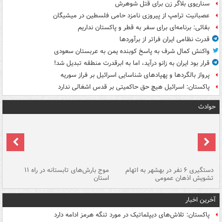
سناریوی بلاگر زن برای قتل شوهرش
عصبانیت ترامپ از پیروزی نامزد حامی فلسطین در میشیگان
بقائی: برنامه‌ای برای سفر به قطر و پاکستان نداریم
قدرت نظامی ایران فراتر از برآوردها
واکنش کمال شرف به پاسخ کوبنده یمن به عربستان سعودی
قرار بود ایران به زانو درآید، اما به ابرقدرت منطقه تبدیل شد!
پرواز بالگردها و پهپادهای شناسایی اسرائیل بر فراز سوریه
پاکستان: اسرائیل هیچ حق حاکمیتی بر قدس اشغالی ندارد
حوادث
دستگیری ۶ نفر در بهشهر به اتهام
موج بارش‌های تابستانه در راه ۱۱
تشویش اذهان عمومی
استان
فا
آخرین اخبار
پاکستان: تلاش‌های دیپلماتیک در مورد تنگه هرمز ادامه دارد