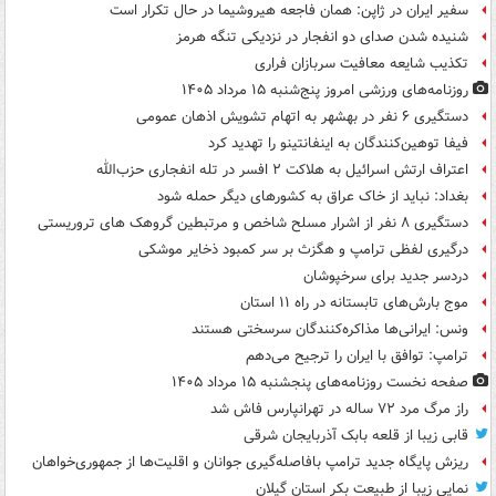
سفیر ایران در ژاپن: همان فاجعه هیروشیما در حال تکرار است
شنیده شدن صدای دو انفجار در نزدیکی تنگه هرمز
تکذیب شایعه معافیت سربازان فراری
روزنامه‌های ورزشی امروز پنج‌شنبه ۱۵ مرداد ۱۴۰۵
دستگیری ۶ نفر در بهشهر به اتهام تشویش اذهان عمومی
فیفا توهین‌کنندگان به اینفانتینو را تهدید کرد
اعتراف ارتش اسرائیل به هلاکت ۲ افسر در تله انفجاری حزب‌الله
بغداد: نباید از خاک عراق به کشورهای دیگر حمله شود
دستگیری ۸ نفر از اشرار مسلح شاخص و مرتبطین گروهک های تروریستی
درگیری لفظی ترامپ و هگزث بر سر کمبود ذخایر موشکی
دردسر جدید برای سرخپوشان
موج بارش‌های تابستانه در راه ۱۱ استان
ونس: ایرانی‌ها مذاکره‌کنندگان سرسختی هستند
ترامپ: توافق با ایران را ترجیح می‌دهم
صفحه نخست روزنامه‌های پنجشنبه ۱۵ مرداد ۱۴۰۵
راز مرگ مرد ۷۲ ساله در تهرانپارس فاش شد
قابی زیبا از قلعه بابک آذربایجان شرقی
ریزش پایگاه جدید ترامپ بافاصله‌گیری جوانان و اقلیت‌ها از جمهوری‌خواهان
نمایی زیبا از طبیعت بکر استان گیلان