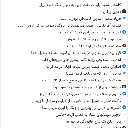
کاهش شدید واردات نفت چین به دلیل جنگ علیه ایران
آهوی ایرانی
فریاد مردم «فدایی خامنه‌ای بودن» است
نشریه آمریکایی: روسیه قدرتمندترین ناوگان هوایی در کل اروپا را دارد
آغاز جنگ ایران برای پایان قدرت آمریکا بود
سناریوی بلاگر زن برای قتل شوهرش
مشاهده ۴ پلنگ در ارتفاعات میناب
قرار بود ایران به زانو درآید، اما به ابرقدرت منطقه تبدیل شد!
اهمیت تشخیص زودهنگام بیماری‌های دریچه‌ای قلب
افزایش مجدد قیمت بنزین نتیجه ابهام در مذاکرات
به یاد آن روز که به زیارت کربلا رفتی!
قیمت گاز در اروپا به بالاترین سطح خود از ۲۰۲۳ رسید
برداشت برنج از شالیزارهای شمال در سوادکوه
جمهوری اسلامی نه از موشک می‌گذرد، نه از تنگه هرمز!
ناگفته‌هایی از آمپول های لاغری؛ از عوارض مرگبار تا زیبایی
کشورهای عربی از رویارویی و جنگ با ایران می‌ترسند!
تجهیز موشکهای سپاه به نفس اژدها+عکس
پایان تلخ یک نزاع خانوادگی در دورود