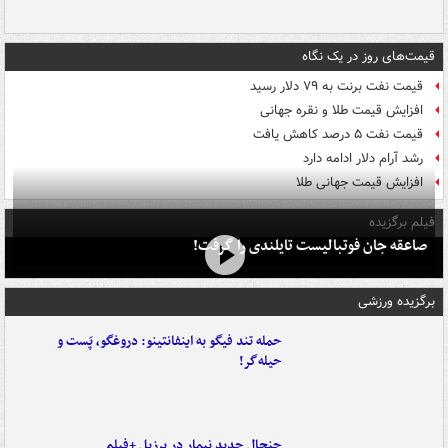
قیمت‌های روز در یک نگاه
قیمت نفت برنت به ۷۹ دلار رسید
افزایش قیمت طلا و نقره جهانی
قیمت نفت ۵ درصد کاهش یافت
رشد آرام دلار ادامه دارد
افزایش قیمت جهانی طلا
فیلم برگزیده
صاعقه جان فوتبالیست تایلندی را گرفت!
برگزیده ورزشی
حمله تند فیگو به اینفانتینو: دروغگو، پَست‌ و
حیله‌گر!
جنجال جدید نیمار در برزیل +فیلم