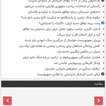
بلاتکلیفی بیش از ۱۳۰۰ مهاجر خردسال در سئوتای اسپانیا
زلنسکی در انتخابات ریاست جمهوری اوکراین شکست می‌خورد
ادعاهای عربستان درباره توافق مشترک با ترکیه و پاکستان
چگونه جنگ ترامپ با دانشگاه‌ها به شکست کاخ سفید ختم شد؟
پشت پرده توافق جدید ایران؛ تاکتیک یا استراتژی؟
ادعای تکراری ترامپ درمورد تمایل ایران برای دستیابی به توافق
گرد و غبار آسمان قم را تیره می‌کند
وزیران صهیونیست خواستار از سرگیری جنگ نابودی غزه شدند
تلاش پزشکان استقلال برای رساندن چشمی به هفته اول لیگ برتر
بحران در راه‌آهن انگلیس ادامه دارد
هشدار نمایندگان جمهوری‌خواه به ترامپ درباره جنگ علیه ایران
وینگر آفریقایی پرسپولیس ماندنی شد
ترافیک سنگین در محورهای خروجی مازندران
درگیر شدن گردشگر اسپانیایی با نظامی صهیونیست
سلامت
ت