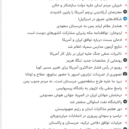
خیزش مردم لبنان علیه دولت سازشکار و خائن
معترضان آرژانتینی پرچم آمریکا را پایین کشیدند
شکاف‌های عمیق در اسرائیل!
هشدار مقام ارشد یمن به عربستان سعودی
اردوغان: توافقنامه مکه پذیرای مشارکت کشورهای دوست است
ادعای بسنت درباره توافق ایران و آمریکا
نتایج آزمون مدارس سمپاد اعلام شد
تاثیرات منفی جنگ علیه ایران بر بازار کار آمریکا
رونمایی از مختصات جدید تنگۀ هرمز
روبیو در رأس فشار حداکثری آمریکا برای تغییر مسیر کوبا
تصویری از تمرینات ترابزون اسپور با حضور ساویچ، صلاح و اونانا
نبرد ما علیه طرح سلطه‌جویی عربستان است، نه مردم جنوب یمن
پاسخ منفی یک لژیونر به باشگاه پرسپولیس
درخشش جوانان ایران در المپیاد جهانی هوش مصنوعی
پالایشگاه نفت اسلواکی منفجر شد
دور هفتم مذاکرات لبنان و رژیم صهیونیستی
ترامپ و سودای پیروزی در انتخابات میان‌دوره‌ای
جزئیات توافق دفاعی ترکیه، عربستان و پاکستان