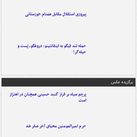
پیروزی استقلال مقابل همنام خوزستانی
حمله تند فیگو به اینفانتینو: دروغگو، پَست‌ و
حیله‌گر!
برگزیده عکس
پرچم سیاه بر فراز گنبد حسینی همچنان در اهتزاز
است
حرم امیرالمومنین محیای آخر صفر شد