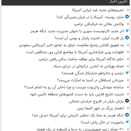
آخرین اخبار
تحریم‌های جدید ضد ایرانی آمریکا
شاید روسیه، آمریکا را در ایران زمین‌گیر کند!
واکنش بقائی به خیالبافی ترامپ
اثر جدید کارتونیست سوری با عنوان مدیریت جدید تنگه هرمز
راز قدرت ایران، امنیت پایدار و بومی آن است!
به تعویق افتادن پاسخ مقاومت عراق به تجاوز اخیر آمریکایی سعودی
اظهارات وزیر خزانه‌داری آمریکا با مواضع قبلی وی متناقض است
حکم دادگاه آمریکا برای توقف ساخت سالن رقص ترامپ
حمله پهپادی به کشتی ترکیه‌ای در دریای سیاه
ترامپ و نتانیاهو جنایتکار جنگی هستند!
میزبانی استقلال در آسیا به امارات می‌رسد؟
سامانه موشکی پاتریوت چیست و چرا ذخایر آن رو به اتمام است؟
امنیت خلیج فارس باید به دست کشورهای منطقه تأمین شود
بارش باران در فاروج خراسان شمالی
انفجار بزرگ در شهر المخا یمن
تنگه هرمز به نماد یک تحقیر تاریخی برای آمریکا تبدیل شد!
ماموریت در حال پایان است!
۲۰ حمله رژیم صهیونیستی به درعا و قنیطره در یک هفته