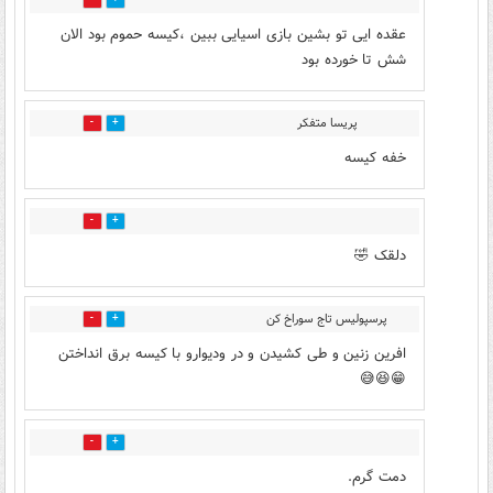
3
3
عقده ایی تو بشین بازی اسیایی ببین ،کیسه حموم بود الان
شش تا خورده بود
پریسا متفکر
3
3
خفه کیسه
4
3
دلقک 🤣
پرسپولیس تاج سوراخ کن
2
0
افرین زنین و طی کشیدن و در ودیوارو با کیسه برق انداختن
😁😆😅
0
1
دمت گرم.