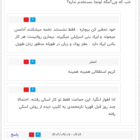
خب که چی؟مگه اونجا مستخدم نداره؟
5
3
خود تحقیر کن بیچاره . فقط نشستند تخمه میشکنند آدامس
میجوند و ایراد بنی اسراِیلی میگیرند. بیماری روانیست هر کار
بکنی ایراد دارد . مغز پوک و زبان در طویله منظور زبان طویل.
اصغر
4
0
کریم استقلالی همینه همینه
0
1
ادا اطوار لنگیا. این جماعت فقط تو کار اسکی رفتنه. احتمالا
چند روز قبل قهریا نازمحمدی یه کلیپ دیده از روش اسکی
رفته
پاسخ
۰۹:۱۸ - ۱۴۰۲/۰۹/۰۷
2
3