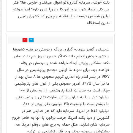
دلت خوشه. سرمایه گذاری؟تو اموال غیرنقدی خارجی ها؟ فکر
می کنی مصادرشون برای امریکا و اروپا کاری داره؟ اینو بدونکه
اولین شاخص توسعه ، استقلاله و چیزی که کشورای عربی
ندارن استقلاله
3
4
عربستان آنقدر سرمایه گذاری بزدگ و درستی در بقیه کشورها
و کشور خودش انجام داده که اگر همین امروز هم نفت صادر
نکند مشکلی برایش ایحادنخواهد شده و مردمش در رفاه
خواهند بود. برای نمونه ما اولین مجتمع پرتوشیمی در سال
۱۹۶۷ در بندر امام راه انداری کردیم سعودی ها ۸ سال بهد ار
ما در اسال ۱۹۷۵. امرور سعودی یکی ار غول های پتروشیمی
جهان است مه صادرات ققط پتروشیمی ان به بیش از ۱۰۰
میلیارد دلار و یا به عبارنی از کل صارات تفتی و و غبر نفتی
ما بیشتر است با جمعیت ۳۵ میلیون نفر. بیش از ۸۰۰
میلیارد فقط در امریکا سرمایه دارد که هر حنایتی هم در
کشورش و دنیا بکند امریکا جرعت برخورد با انها به خاطر خروح
سرمایه شان ندارند. مثل حمله به برج های دوقلو امریکا مه
بیشترشان سعودی بودند و با قتل قاشقجی در ترکبه