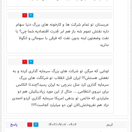
3
2
عربستان تو تمام شرکت ها و کارخونه های بزرگ دنیا سهام
داره نفتش تموم شه باز هم ابر قدرت اقتصادیه.شما چی؟ با
نفت وضعتون اینه بدون نفت که فرقی با سومالی و انگولا
ندارید
1
0
اونایی که میگن تو شرکت های بزرگ سرمایه گذاری کرده و به
نفعش هستش!!! ایران قبل انقلاب تو شرکگت های بزرگ
سرمایه گذاری کرد مثل بنز,چی به ایران رسید؟چندتا الکانس
برای نیروی انتظامی.... مثال از این مورد زیاد,یکیش هم دو
ملیاردی که خاتمی تو بدهی امریکا سرمایه گذاری کردو احمدی
نزاد هم نفروختش,الان اون دو میلیارد کجاست؟!!!
پاسخ
کریم
۰۹:۰۶ - ۱۴۰۲/۰۹/۰۷
8
4