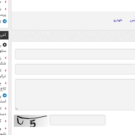
ح
ش
پرس
وس
خودرو
ک
آخری
سئوت
ز
شکس
ا
ترکی
چ
کاخ 
پ
استر
ا
دستی
گ
و
نابو