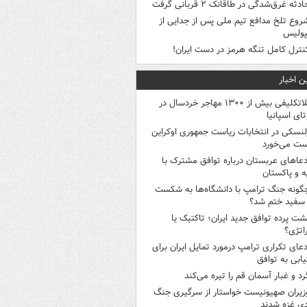
ادثه غرق‌شدگی در طاقانک ۲ قربانی گرفت
روع تلخ مدافع تیم ملی پس از جدایی از
پولیس
نترل کامل تنگه هرمز در دست ایران!
ن اخبار
بلاتکلیفی بیش از ۱۳۰۰ مهاجر خردسال در
ای اسپانیا
لنسکی در انتخابات ریاست جمهوری اوکراین
ت می‌خورد
دعاهای عربستان درباره توافق مشترک با
ه و پاکستان
گونه جنگ ترامپ با دانشگاه‌ها به شکست
سفید ختم شد؟
شت پرده توافق جدید ایران؛ تاکتیک یا
اتژی؟
دعای تکراری ترامپ درمورد تمایل ایران برای
ابی به توافق
رد و غبار آسمان قم را تیره می‌کند
زیران صهیونیست خواستار از سرگیری جنگ
دی غزه شدند