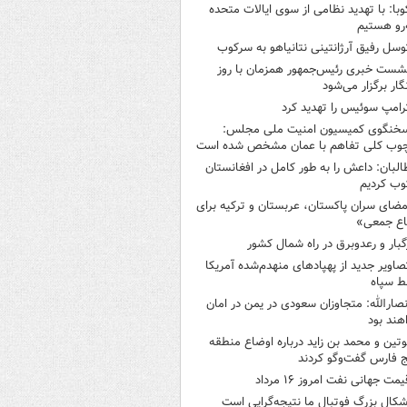
وبا: با تهدید نظامی از سوی ایالات متحده
‌رو هستیم
وسل رفیق آرژانتینی نتانیاهو به سرکوب
شست خبری رئیس‌جمهور همزمان با روز
گار برگزار می‌شود
رامپ سوئیس را تهدید کرد
خنگوی کمیسیون امنیت ملی مجلس:
چوب کلی تفاهم با عمان مشخص شده است
البان: داعش را به طور کامل در افغانستان
ب کردیم
مضای سران پاکستان، عربستان و ترکیه برای
اع جمعی»
گبار و رعدوبرق در راه شمال کشور
صاویر جدید از پهپادهای منهدم‌شده آمریکا
ط سپاه
نصارالله: متجاوزان سعودی در یمن در امان
هند بود
وتین و محمد بن زاید درباره اوضاع منطقه
 فارس گفت‌وگو کردند
یمت جهانی نفت امروز ۱۶ مرداد
شکال بزرگ فوتبال ما نتیجه‌گرایی است