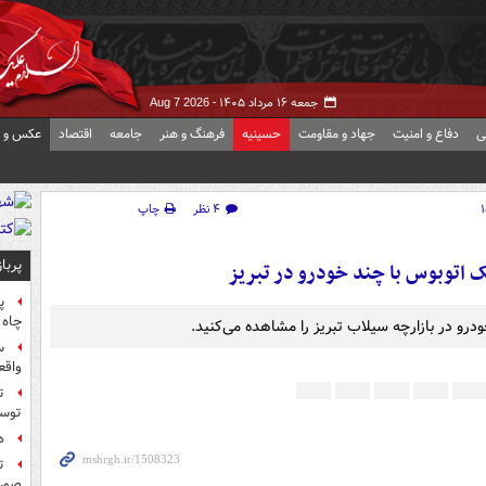
جمعه ۱۶ مرداد ۱۴۰۵ -
Aug 7 2026
ی
دفاع و امنیت
جهاد و مقاومت
حسینیه
فرهنگ و هنر
جامعه
اقتصاد
عکس و ف
۴ نظر
چاپ
پربا
اتوبوس با چند خودرو در تبریز
پ
چاه 
درو در بازارچه سیلاب تبریز را مشاهده می‌کنید.
س
واقع
ت
توس
ه
ت
صورت