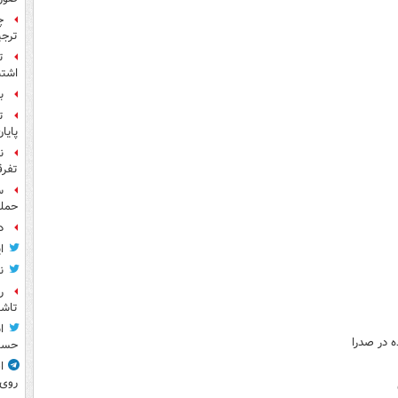
چ
ترجی
ت
اشتب
بر
ت
پایا
ن
تفرق
حمله
د
ا
ن
ر
تاش
ا
حسی
ا
روی