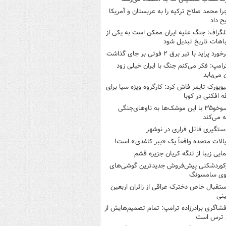
را محمد صلاح ترکیه را به عربستان و آمریکا
ح داد
لگراف: جنگ علیه ایران ممکن است به یکی از
اهات تاریخ تبدیل شود
خورد پراید با تیر برق ۲ فوتی بر جای گذاشت
رامپ: فکر می‌کنم جنگ با ایران خیلی زود
ن می‌یابد
یویورک تایمز فاش کرد: کارگروه ویژه سیا برای
ه افکنی در کوبا
سوخو۳۵ با این موشک‌ها به ناوهای‌جنگی
 می‌کند
ستگیری قاتل فراری در نوشهر
یالات متحده واقعاً یک «ببر کاغذی» است!
مایی زیبا از تنگه کریان جزیره قشم
کوردشکنی پیش‌فروش جدیدترین گوشی‌های
وی سامسونگ
ستقبال خاص دخترک عراقی از زائران اربعین
نی
فشاگری برادرزاده ترامپ: تمام تصمیم‌هایش از
 ترس است