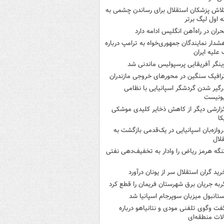
لاش پزشکان استقلال برای رساندن چشمی به
 اول لیگ برتر
حران در راه‌آهن انگلیس ادامه دارد
شدار نمایندگان جمهوری‌خواه به ترامپ درباره
علیه ایران
ینگر آفریقایی پرسپولیس ماندنی شد
رافیک سنگین در محورهای خروجی مازندران
رگیر شدن گردشگر اسپانیایی با نظامی
ونیست
زارشی دیگر از کاهش ذخایر کلیدی موشکی
کا
روازه‌بان اسپانیایی در یک‌قدمی بازگشت به
لال
نگه هرمز ریاض را وادار به تخفیف‌دهی نفتی
رید گران استقلال سر از یونان درآورد
ربه جریان برق شهرستان فریمان را قطع کرد
ستانبول میزبان سوپرجام اسپانیا شد
فت وگوی تلفنی مودی و نتانیاهو درباره
ات منطقه‌ای