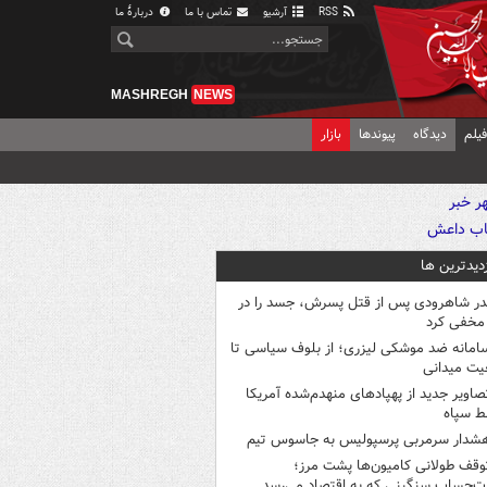
RSS
آرشیو
تماس با ما
دربارهٔ ما
MASHREGH
NEWS
یلم
دیدگاه
پیوندها
بازار
زدیدترین ها
در شاهرودی پس از قتل پسرش، جسد را در
مخفی کرد
امانه ضد موشکی لیزری؛ از بلوف سیاسی تا
یت میدانی
صاویر جدید از پهپادهای منهدم‌شده آمریکا
ط سپاه
شدار سرمربی پرسپولیس به جاسوس تیم
وقف طولانی کامیون‌ها پشت مرز؛
‌حساب سنگینی که به اقتصاد می‌رسد