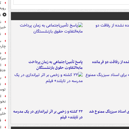
ک
روبه
ت
ن
خبرن
ت
س
چار
ط
سرکو
ه از رفاقت دو فرمانده‌
پاسخ تأمین‌اجتماعی به زمان پرداخت
ا
مابه‌التفاوت حقوق بازنشستگان
«دف
ر
ت
توس
ا
نخوا
پ
ای اسناد سبزرنگ ممنوع شد
۲۲ کشته و زخمی بر اثر تیراندازی در یک مدرسه
خلیج
در تایلند+ فیلم
ق
ا