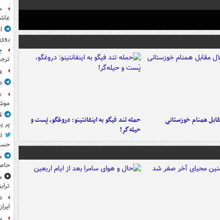
ح
عاشو
ا
روی
چ
ترجی
و
د
ع
موش
ق
قابل همنام خوزستانی
حمله تند فیگو به اینفانتینو: دروغگو، پَست‌ و
پر پ
حیله‌گر!
ا
حسی
م
حاص
م
تراب
د
ایران
س