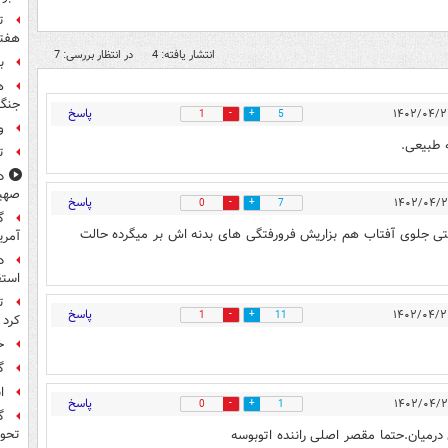
ت
هفته
انتشار یافته: 4
در انتظار بررسی: 7
ب
ه
جنگ 
پاسخ
1
5
و
 طبیعی.
ت
د
صهی
پاسخ
0
7
گ
حتی جلوی آفتاب هم بزاریش فرورفتگی های بدنه اش بر میگرده حالت
آمری
د
استق
ت
پاسخ
1
11
کرد
خ
گ
ا
پاسخ
0
1
گ
رمیان.حتما مقصر اصلی راننده اتوبوسه
تحول