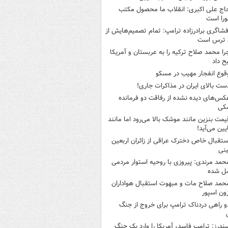
اج علی اکبری: انقلاب ما محصول مکتب
را است
فشاگری برادرزاده ترامپ: تمام تصمیم‌هایش از
 ترس است
را محمد صلاح ترکیه را به عربستان و آمریکا
ح داد
قوع انفجار مهیب در مسکو
ست بالای ایران در مذاکرات جاری!
کس‌های دیده نشده از رفاقت دو فرمانده‌
کی
یمت بنزین مانند موشک بالا می‌رود اما مانند
ایین می‌آید!
ستقبال خاص دخترک عراقی از زائران اربعین
نی
حمد مرندی: پیروزی با روحیه استوار مردمی
ل شده
حمد صلاح مات و مبهوت استقبال هواداران
زون اسپور
و راهی دردناک ترامپ برای خروج از جنگ
ندرز: ترامپ فاسد، آمریکا را وارد یک جنگ