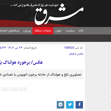
خانه
سیاست
جهان
تحولات منطقه
ورزش
شبکه‌های اجتماع
کد خبر
1508323
تاریخ انتشار:
۲۳ تیر ۱۴۰۲ - ۱۵:۴۳
عکس و فیلم
عکس/ برخورد هولناک یک 
تصاویری تلخ و هولناک از حادثه برخورد اتوبوس با تعدادی خو