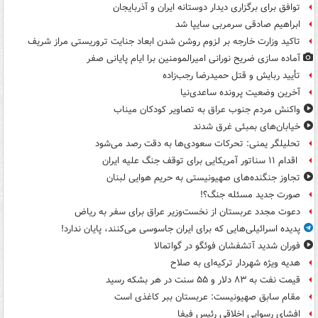
توافق برای برگزاری دیدار دوستانه ایران و آذربایجان
ابراهیم صادقی سرمربی سایپا شد
تاکید وزارت خارجه بر لزوم روشن شدن ابعاد جنایت تروریستی مراز شریف
آماده سازی ضریح نورانی امیرالمومنین برا ایام پایانی صفر
تأیید ربایش و قتل حمیدرضا رجب‌زاده
آخرین وضعیت پرونده ساعدی‌نیا
واکنش مردم جنوب عراق به تصاویر کودکان میناب
خیابان‌های بمبئی غرق شدند
تحلیلگر یمنی: تحرکات سعودی‌ها به دقت رصد می‌شود
اقدام ۱۱ سناتور آمریکایی برای توقف جنگ علیه ایران
تجاوز جنگنده‌های صهیونیستی به حریم هوایی لبنان
صورت جدید مسئله جنگ؟!
دعوت مجدد عربستان از نخست‌وزیر عراق برای سفر به ریاض
پدیده اسرائیلی‌هایی که برای ایران جاسوسی می‌کنند، پایان ندارد!
فوران شدید آتشفشان فوئگو در گواتمالا
هدیه ویژه شهردار ترکیه‌ای به صلاح
قیمت نفت به ۸۳ دلار و ۵۵ سنت در هر بشکه رسید
مقام سابق صهیونیست: عربستان ببر کاغذی است
افشای رسوایی اخلاقی رئیس فیفا