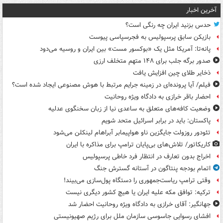
آخرین اخبار
حدس بزنید ایران چه رنگی است؟
بازیکن سابق پرسپولیس به فجرسپاسی پیوست
پانه‌تا: آمریکا مثل یک «بوکسور مست» بین ایران و روسیه می‌دود
صدور برگه جلب برای ۱۴۸ متهم متخلف ارزی
ذخایر طلای چین افزایش یافت
فیلم/ آیا پرونده‌ای در زمینه جرایم مرتبط با هوش مصنوعی ایجاد شده است؟
احضار باقر خرازی به دادگاه ویژه روحانیت
وضعیت کافه‌های متعلق به ساعدی نیا از زبان سخنگوی عدلیه
پاکستان: باید در برابر اسرائیل متحد شویم
تئودور روزولت جایگزین ناو هواپیمابر آبراهام لینکلن می‌شود
کاریکاتور/ تلاش‌های بی‌پایان ترامپ برای مذاکره با ایران
اخراج بدون تعارف در انتظار فرد خاطی پرسپولیس
اتمام بودجه پنتاگون در آستانه گسترش جنگ
وقتی ترامپ ریاست‌جمهوری را دستگاه پول‌سازی می‌بیند!
ترکیه: توافق مکه علیه ایران یا هیچ کشور دیگری نیست
جهانگیر: آقای خرازی به دادگاه ویژه روحانیت احضار شد
افشای رسوایی جاسوسی سازمان ملل برای رژیم صهیونیستی