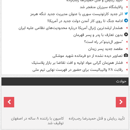
تأیید ربایش و قتل حمیدرضا رجب‌زاده
پالایشگاه سیزران منفجر شد
اثر جدید کارتونیست سوری با عنوان مدیریت جدید تنگه هرمز
ادامه جنگ تا روی کار آمدن دولت جدید در آمریکا!
هشدار ارشدترین ژنرال آمریکا درباره محدودیت‌های نظامی علیه ایران
بدون تعارف با پدر و پسر قهرمان
"سوپر ال‌نینو"در راه است؟
مقصد جدید پسر زیدان
تصاویر دیده‌ نشده از دو فرمانده شهید موشکی
فشار هم‌زمان گرانی مواد اولیه و افت تقاضا بر بازار پلاستیک
رقابت ۲۸ والیبالیست برای حضور در فهرست نهایی تیم ملی
حوادث
تأیید ربایش و قتل حمیدرضا رجب‌زاده
کامیون با راننده ۸ ساله در اصفهان
"س
توقیف شد