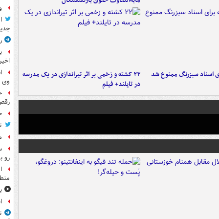
مابه‌التفاوت حقوق بازنشستگان
و
ا
جدید
ر
ب
اخیر
ا
ای اسناد سبزرنگ ممنوع شد
۲۲ کشته و زخمی بر اثر تیراندازی در یک مدرسه
وی 
در تایلند+ فیلم
ح
رقص
ح
ت
م
س
رو ب
ا
منطق
ب
ا
ت