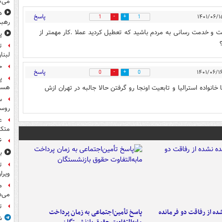
می‌گ
ه
پاسخ
1
1
رهبر
ت و خدمت رسانی به مردم باشید که تعطیل کردید عملا .کار مهمتر از
پ
ت
لبنا
حمله
پاسخ
0
0
پ
نواده استرالیا و تابعیت اونجا رو گرفتن حالا جالبه در تهران ازش
هست
س
روسی
ع
متکی
۶ فوتی و ۵ مصدوم بر ا
ب
ت
ویرا
م
می‌د
ت
ه از رفاقت دو فرمانده‌
پاسخ تأمین‌اجتماعی به زمان پرداخت
ش