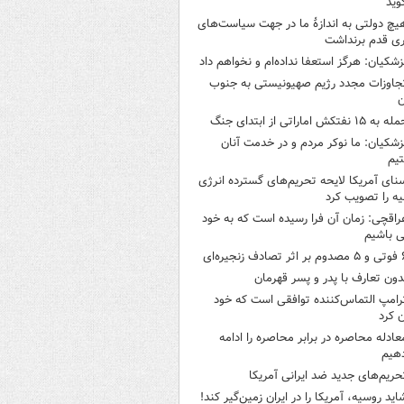
وید
یچ دولتی به اندازۀ ما در جهت سیاست‌های
ی قدم برنداشت
زشکیان: هرگز استعفا نداده‌ام و نخواهم داد
جاوزات مجدد رژیم صهیونیستی به جنوب
ن
 به ۱۵ نفتکش‌ اماراتی از ابتدای جنگ
زشکیان: ما نوکر مردم و در خدمت آنان
یم
نای آمریکا لایحه تحریم‌های گسترده انرژی
ه را تصویب کرد
راقچی: زمان آن فرا رسیده است که به خود
 باشیم
ثر تصادف زنجیره‌ای
دون تعارف با پدر و پسر قهرمان
رامپ التماس‌کننده توافقی است که خود
ن کرد
عادله محاصره در برابر محاصره را ادامه
هیم
حریم‌های جدید ضد ایرانی آمریکا
اید روسیه، آمریکا را در ایران زمین‌گیر کند!