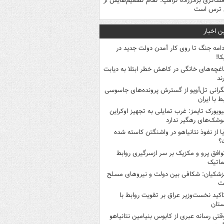
فشاگری برادرزاده ترامپ: تمام تصمیم‌هایش از
 ترس است
ن اخبار
دامه جنگ تا روی کار آمدن دولت جدید در
کا!
اغچه‌های خانگی در کاهش خطر ابتلا به دیابت
ند
گرانی تل‌آویو از گسترش پرونده‌های جاسوسی
ط با ایران
یویورک تایمز: غرب تمایلی به تجهیز اوکراین
وشک‌های رهگیر ندارد
یا از نفوذ نتانیاهو در واشنگتن کاسته شده
؟
وافق پرو و مکزیک بر سر ازسرگیری روابط
ماتیک
زشکیان: شکافی بین دولت و نیروهای مسلح
ت
اکید نخست‌وزیر عراق بر تقویت روابط با
ستان
قتی رسانه عبری از کابوس بنیامین نتانیاهو