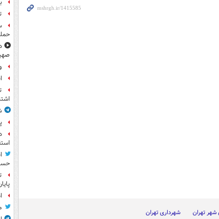
بر
ت
حمله
د
صهی
و
ا
ت
اشتب
ش
پ
د
استق
ا
حسی
ت
پایا
ا
م
شهر تهران
شهرداری تهران