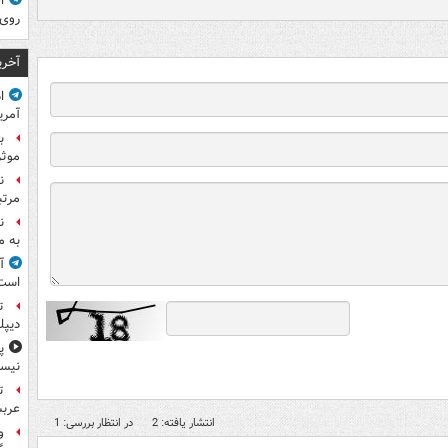
ا
روی
آخری
ا
آمری
ب
موثر
ن
مرتب
ن
به م
آ
است
ت
دیپل
پ
نیس
ت
عرب
انتشار یافته: 2
در انتظار بررسی: 1
و