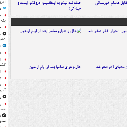
آمری
قابل همنام خوزستانی
حمله تند فیگو به اینفانتینو: دروغگو، پَست‌ و
حیله‌گر!
م
یک 
خ
م
کشی
ش
ه
ا
کشو
ن محیای آخر صفر شد
حال و هوای سامرا بعد از ایام اربعین
ا
ن
ت
آمری
ر
ر
مسیر
ت
ساوی