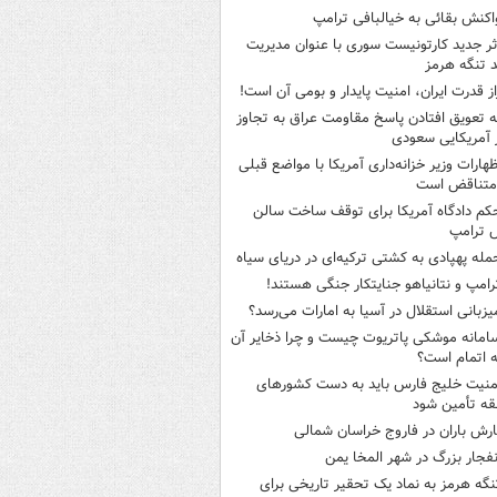
اکنش بقائی به خیالبافی ترامپ
ثر جدید کارتونیست سوری با عنوان مدیریت
 تنگه هرمز
از قدرت ایران، امنیت پایدار و بومی آن است!
ه تعویق افتادن پاسخ مقاومت عراق به تجاوز
 آمریکایی سعودی
ظهارات وزیر خزانه‌داری آمریکا با مواضع قبلی
متناقض است
کم دادگاه آمریکا برای توقف ساخت سالن
 ترامپ
مله پهپادی به کشتی ترکیه‌ای در دریای سیاه
رامپ و نتانیاهو جنایتکار جنگی هستند!
یزبانی استقلال در آسیا به امارات می‌رسد؟
امانه موشکی پاتریوت چیست و چرا ذخایر آن
ه اتمام است؟
منیت خلیج فارس باید به دست کشورهای
ه تأمین شود
ارش باران در فاروج خراسان شمالی
نفجار بزرگ در شهر المخا یمن
نگه هرمز به نماد یک تحقیر تاریخی برای