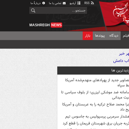
RSS
آرشیو
تماس با ما
دربارهٔ ما
MASHREGH
NEWS
یلم
دیدگاه
پیوندها
بازار
زدیدترین ها
صاویر جدید از پهپادهای منهدم‌شده آمریکا
ط سپاه
امانه ضد موشکی لیزری؛ از بلوف سیاسی تا
یت میدانی
را محمد صلاح ترکیه را به عربستان و آمریکا
ح داد
شدار سرمربی پرسپولیس به جاسوس تیم
ربه جریان برق شهرستان فریمان را قطع کرد