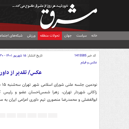
خانه
سیاست
جهان
تحولات منطقه
ورزش
شبکه‌های اجتماع
کد خبر
1415585
تاریخ انتشار:
۱۵ شهریور ۱۴۰۱ - ۱۳:۳۰
عکس و فیلم
عکس/ تقدیر از داورا
نو
زاکانی شهردار تهران، زهرا شمس‌احسان عضو و رئیس ک
ابوالفضلی و محمدرضا منصوری تیم داوری اعزامی ایران به مسابقات جام جه