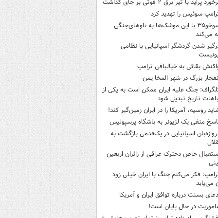
خورد پراید با تیر برق ۲ فوتی بر جای گذاشت
رامپ سوئیس را تهدید کرد
سوخو۳۵ با این موشک‌ها به ناوهای‌جنگی
 می‌کند
رگیر شدن گردشگر اسپانیایی با نظامی
ونیست
اکنش بقائی به خیالبافی ترامپ
نفجار بزرگ در شهر المخا یمن
لگراف: جنگ علیه ایران ممکن است به یکی از
اهات تاریخ تبدیل شود
اید روسیه، آمریکا را در ایران زمین‌گیر کند!
اسخ منفی یک لژیونر به باشگاه پرسپولیس
روازه‌بان اسپانیایی در یک‌قدمی بازگشت به
لال
ستقبال خاص دخترک عراقی از زائران اربعین
نی
رامپ: فکر می‌کنم جنگ با ایران خیلی زود
ن می‌یابد
دعای بسنت درباره توافق ایران و آمریکا
اموریت در حال پایان است!