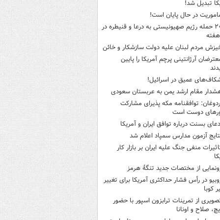
کا تبدیل شد!
اموریت در حال پایان است!
۲۰ حمله رژیم صهیونیستی به درعا و قنیطره در
هفته
یزش مردم لبنان علیه دولت سازشکار و خائن
عترضان آرژانتینی پرچم آمریکا را پایین
دند
کاف‌های عمیق در اسرائیل!
شدار مقام ارشد یمن به عربستان سعودی
ردوغان: توافقنامه مکه پذیرای مشارکت
رهای دوست است
دعای بسنت درباره توافق ایران و آمریکا
تایج آزمون مدارس سمپاد اعلام شد
اثیرات منفی جنگ علیه ایران بر بازار کار
کا
ونمایی از مختصات جدید تنگۀ هرمز
وبیو در رأس فشار حداکثری آمریکا برای تغییر
 کوبا
صویری از تمرینات ترابزون اسپور با حضور
چ، صلاح و اونانا