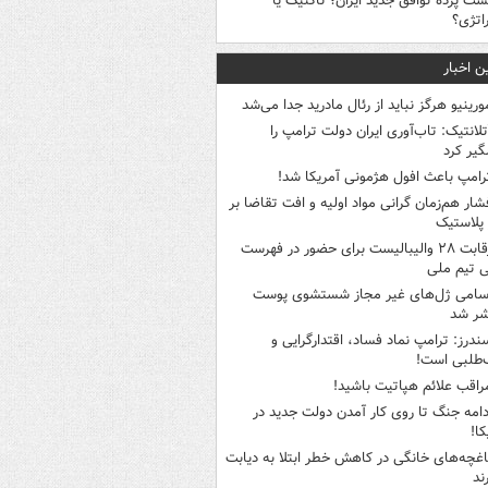
شت پرده توافق جدید ایران؛ تاکتیک یا
اتژی؟
ن اخبار
ورینیو هرگز نباید از رئال مادرید جدا می‌شد
تلانتیک: تاب‌آوری ایران دولت ترامپ را
گیر کرد
رامپ باعث افول هژمونی آمریکا شد!
شار هم‌زمان گرانی مواد اولیه و افت تقاضا بر
ر پلاستیک
رقابت ۲۸ والیبالیست برای حضور در فهرست
ی تیم ملی
سامی ژل‌های غیر مجاز شستشوی پوست
شر شد
ندرز: ترامپ نماد فساد، اقتدارگرایی و
‌طلبی است!
راقب علائم هپاتیت باشید!
دامه جنگ تا روی کار آمدن دولت جدید در
کا!
اغچه‌های خانگی در کاهش خطر ابتلا به دیابت
ند