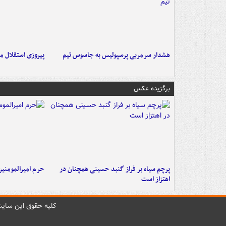
هشدار سرمربی پرسپولیس به جاسوس تیم
پیروزی استقلال م
برگزیده عکس
پرچم سیاه بر فراز گنبد حسینی همچنان در
حرم امیرالمومنی
اهتزاز است
کليه حقوق اين سايت 