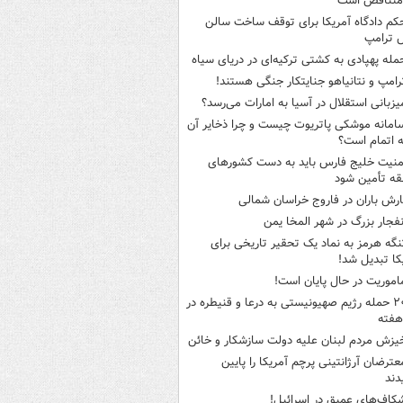
متناقض است
کم دادگاه آمریکا برای توقف ساخت سالن
 ترامپ
مله پهپادی به کشتی ترکیه‌ای در دریای سیاه
رامپ و نتانیاهو جنایتکار جنگی هستند!
یزبانی استقلال در آسیا به امارات می‌رسد؟
امانه موشکی پاتریوت چیست و چرا ذخایر آن
ه اتمام است؟
منیت خلیج فارس باید به دست کشورهای
ه تأمین شود
ارش باران در فاروج خراسان شمالی
نفجار بزرگ در شهر المخا یمن
نگه هرمز به نماد یک تحقیر تاریخی برای
کا تبدیل شد!
اموریت در حال پایان است!
۲۰ حمله رژیم صهیونیستی به درعا و قنیطره در
هفته
یزش مردم لبنان علیه دولت سازشکار و خائن
عترضان آرژانتینی پرچم آمریکا را پایین
دند
کاف‌های عمیق در اسرائیل!