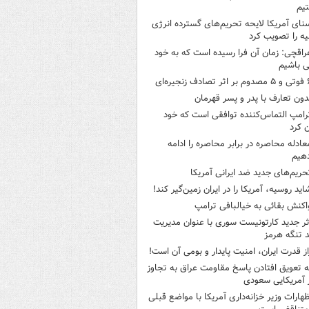
یم
نای آمریکا لایحه تحریم‌های گسترده انرژی
ه را تصویب کرد
راقچی: زمان آن فرا رسیده است که به خود
 باشیم
ثر تصادف زنجیره‌ای
دون تعارف با پدر و پسر قهرمان
رامپ التماس‌کننده توافقی است که خود
ن کرد
عادله محاصره در برابر محاصره را ادامه
هیم
حریم‌های جدید ضد ایرانی آمریکا
اید روسیه، آمریکا را در ایران زمین‌گیر کند!
اکنش بقائی به خیالبافی ترامپ
ثر جدید کارتونیست سوری با عنوان مدیریت
 تنگه هرمز
از قدرت ایران، امنیت پایدار و بومی آن است!
ه تعویق افتادن پاسخ مقاومت عراق به تجاوز
 آمریکایی سعودی
ظهارات وزیر خزانه‌داری آمریکا با مواضع قبلی