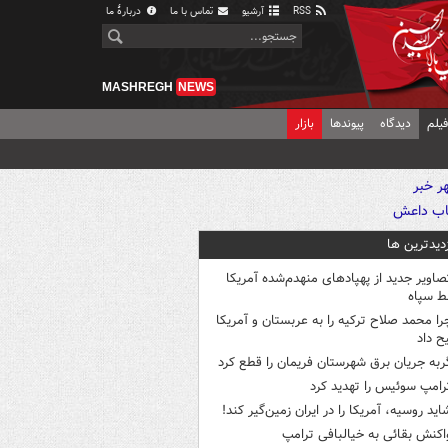
RSS
آرشیو
تماس با ما
دربارهٔ ما
MASHREGH
NEWS
یلم
دیدگاه
پیوندها
بازار
زدیدترین ها
صاویر جدید از پهپادهای منهدم‌شده آمریکا
ط سپاه
را محمد صلاح ترکیه را به عربستان و آمریکا
ح داد
ربه جریان برق شهرستان فریمان را قطع کرد
رامپ سوئیس را تهدید کرد
اید روسیه، آمریکا را در ایران زمین‌گیر کند!
اکنش بقائی به خیالبافی ترامپ