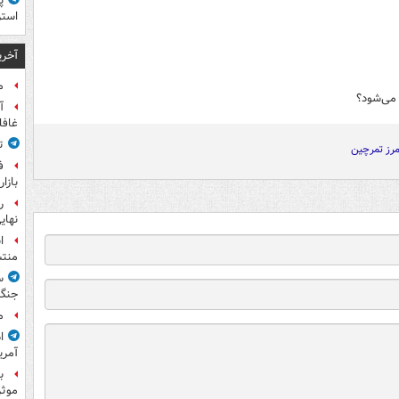
پ
استر
آخری
م
 می‌شود؟
آ
غافل
ت
رز تمرچین
ف
بازا
نهای
ا
منت
س
جنگ
م
ا
آمری
ب
موثر