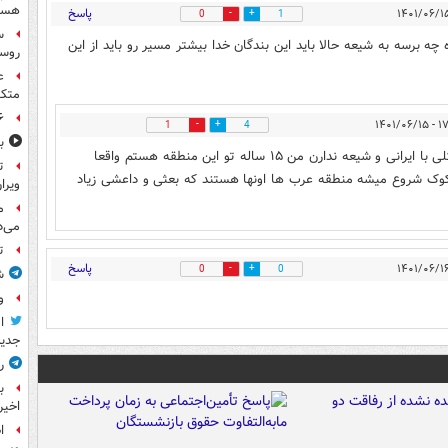
هست
پاسخ
0
1
س
 چه برسه به شیعه حالا باید این بندگان خدا بیشتر مسیر رو باید از این
روسی
ع
متکی
۶ فوتی و ۵ مصدوم بر ا
۱۷:۲۹ 
1
4
ب
نخیر دوست عزیز مناطق کرد نشین عراق اصلا مشکلی با ایرانی و شیعه ندارن من ۱۵ ساله تو این منطقه هستم واقعا
ت
وک شروع میشه منطقه عرب ها اونها هستند که بعثی و داعشی زیاد
ویرا
م
می‌د
ت
پاسخ
0
0
ش
و
ا
جدید
ر
ب
اخیر
ا