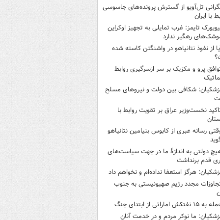
گرانی تل‌آویو از گسترش پرونده‌های جاسوسی
ط با ایران
یویورک تایمز: غرب تمایلی به تجهیز اوکراین
وشک‌های رهگیر ندارد
یا از نفوذ نتانیاهو در واشنگتن کاسته شده
؟
وافق پرو و مکزیک بر سر ازسرگیری روابط
ماتیک
زشکیان: شکافی بین دولت و نیروهای مسلح
ت
اکید نخست‌وزیر عراق بر تقویت روابط با
ستان
قتی رسانه عبری از کابوس بنیامین نتانیاهو
وید
یچ دولتی به اندازۀ ما در جهت سیاست‌های
ی قدم برنداشت
زشکیان: هرگز استعفا نداده‌ام و نخواهم داد
جاوزات مجدد رژیم صهیونیستی به جنوب
ن
 به ۱۵ نفتکش‌ اماراتی از ابتدای جنگ
زشکیان: ما نوکر مردم و در خدمت آنان