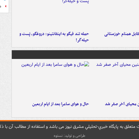
ه
قابل همنام خوزستانی
حمله تند فیگو به اینفانتینو: دروغگو، پَست‌ و
حیله‌گر!
ن محیای آخر صفر شد
حال و هوای سامرا بعد از ایام اربعین
متعلق به پایگاه خبري-تحليلي مشرق نيوز می باشد و استفاده از مطالب آن با ذکر
طراحی و تولید: نستوه