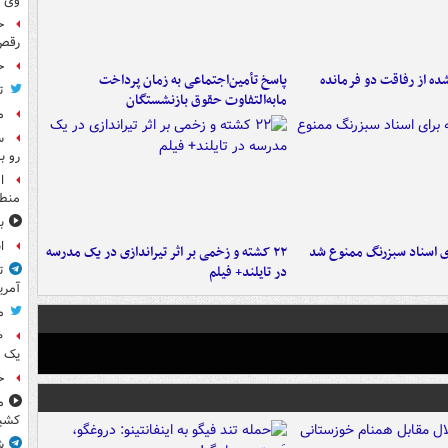
وی 
ح
رقص
ح
ه از رفاقت دو فرمانده‌
پاسخ تأمین‌اجتماعی به زمان پرداخت
ت
مابه‌التفاوت حقوق بازنشستگان
م
س
رو ب
ا
منطق
ب
ا
ای اسناد سبزرنگ ممنوع شد
۲۲ کشته و زخمی بر اثر تیراندازی در یک مدرسه
در تایلند+ فیلم
ت
آمری
م
یک 
خ
م
کشی
ش