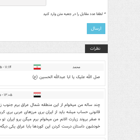
*
لطفا عدد مقابل را در جعبه متن وارد کنید
نظرات
محمد
۱۱:۱۴ - ۱۴۰۱/۰۶/۱۵
صل الله علیک یا ابا عبدالله الحسین (ع)
۱۲:۰۵ - ۱۴۰۱/۰۶/۱۵
چند ساله من میخوام از این منطقه شمال عراق برم جنوب ز
قانونی حساب میشه باید از ایران بری مرزهای عربی بری کربلا 
ه صفر بروند زیارت الانم من میخوام برم میگن برو ایران تو سا
خودشون داستان درست کردن این کوردها بابا عراق یکی دیگه