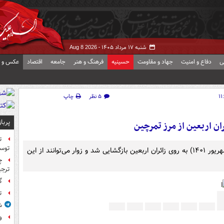
شنبه ۱۷ مرداد ۱۴۰۵ -
Aug 8 2026
ی
دفاع و امنیت
جهاد و مقاومت
حسینیه
فرهنگ و هنر
جامعه
اقتصاد
عکس و ف
۵ نظر
چاپ
پربا
ان اربعین از مرز تمرچین
ت
توس
مرز تمرچین در شهرستان پیرانشهر از صبح دوشنبه ( ۱۴ شهریور ۱۴۰۱) به روی زائران اربعین بازگشایی شد و زوار می‌توانند از این
چ
ترجی
گ
ت
ش
و