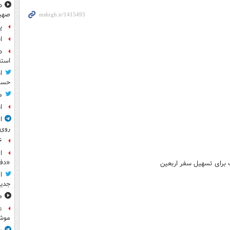
د
صهی
پ
ا
د
استق
ا
حسی
م
ا
ا
روی
۶ فوتی و ۵ مصدوم بر ا
ا
«دف
لت برای تسهیل سفر اربعین
ا
جدید
ص
ع
موش