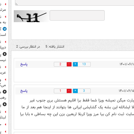
ن
مرتب
ن
به م
آ
است
ت
انتشار یافته: 5
در انتظار بررسی: 2
دیپل
پ
نیس
پاسخ
2
13
ت
عرب
و
می‌گ
پاسخ
1
3
ه
رهبر
یارت میگن نمیشه ویزا شما فقط برا اقلیم هستش بری جنوب غیر
پ
ایشالله این بشه یک گشایشی ایرانی ها بتوانند از اینجا هم بعد از ما
ت
یت ثبت نام کن بیا مرز ویزا کربلا اربعین بزن این چه بساطی ه بابا برا
لبنا
حمله
پ