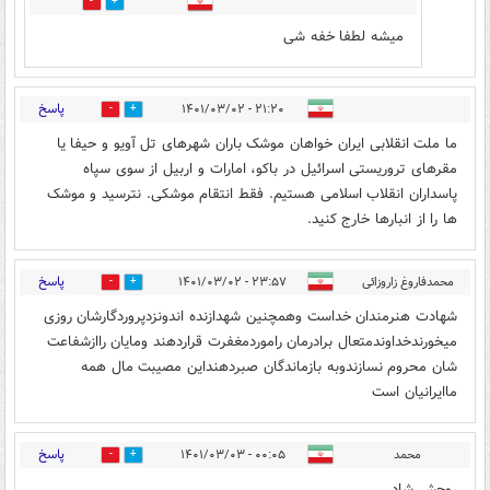
1
1
میشه لطفا خفه شی
پاسخ
۲۱:۲۰ - ۱۴۰۱/۰۳/۰۲
1
3
ما ملت انقلابی ایران خواهان موشک باران شهرهای تل آویو و حیفا یا
مقرهای تروریستی اسرائیل در باکو، امارات و اربیل از سوی سپاه
پاسداران انقلاب اسلامی هستیم. فقط انتقام موشکی. نترسید و موشک
ها را از انبارها خارج کنید.
پاسخ
محمدفاروغ زاروزائی
۲۳:۵۷ - ۱۴۰۱/۰۳/۰۲
1
3
شهادت هنرمندان خداست وهمچنین شهدازنده اندونزدپروردگارشان روزی
میخورندخداوندمتعال برادرمان راموردمغفرت قراردهند ومایان راازشفاعت
شان محروم نسازندوبه بازماندگان صبردهنداین مصیبت مال همه
ماایرانیان است
پاسخ
محمد
۰۰:۰۵ - ۱۴۰۱/۰۳/۰۳
1
1
روحش شاد