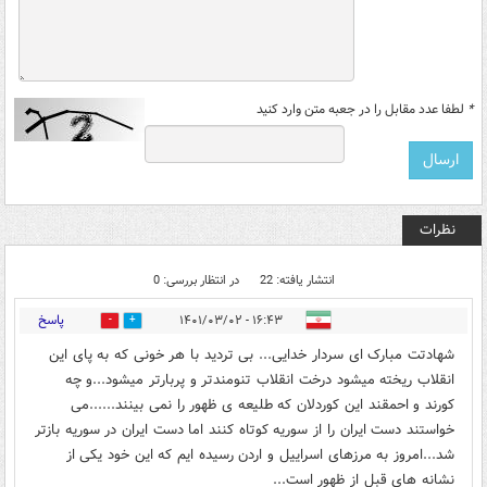
*
لطفا عدد مقابل را در جعبه متن وارد کنید
نظرات
انتشار یافته: 22
در انتظار بررسی: 0
پاسخ
۱۶:۴۳ - ۱۴۰۱/۰۳/۰۲
4
41
شهادتت مبارک ای سردار خدایی... بی تردید با هر خونی که به پای این
انقلاب ریخته میشود درخت انقلاب تنومندتر و پربارتر میشود...و چه
کورند و احمقند این کوردلان که طلیعه ی ظهور را نمی بینند......می
خواستند دست ایران را از سوریه کوتاه کنند اما دست ایران در سوریه بازتر
شد...امروز به مرزهای اسراییل و اردن رسیده ایم که این خود یکی از
نشانه های قبل از ظهور است...