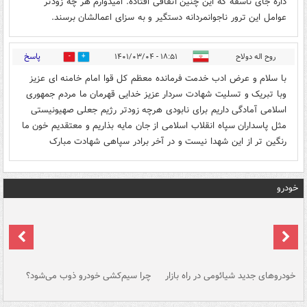
داره جای تاسفه که این چنین اتفاقی افتاده. امیدوارم هر چه زودتر
عوامل این ترور ناجوانمردانه دستگیر و به سزای اعمالشان برسند.
پاسخ
روح اله دولاح
۱۸:۵۱ - ۱۴۰۱/۰۳/۰۴
0
0
با سلام و عرض ادب خدمت فرمانده معظم کل قوا امام خامنه ای عزیز
وبا تبریک و تسلیت شهادت سردار عزیز خدایی قهرمان ما مردم جمهوری
اسلامی آمادگی داریم برای نابودی هرچه زودتر رژیم جعلی صهیونیستی
مثل پاسداران سپاه انقلاب اسلامی از جان مایه بذاریم و معتقدیم خون ما
رنگین تر از این شهدا نیست و در آخر برادر سپاهی شهادت مبارک
خودرو
خودروهای جدید شیائومی در راه بازار
چرا سیم‌کشی خودرو ذوب می‌شود؟
شو