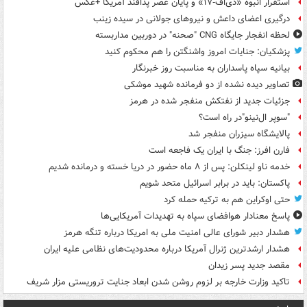
استقرار انبوه «دی‌اف‑۱۷» و پایان عصر پدافند آمریکا +عکس
درگیری اعضای داعش و نیروهای جولانی در سیده زینب
لحظه انفجار جایگاه CNG "صحنه" در دوربین مداربسته
پزشکیان: جنایات امروز واشنگتن را هم محکوم کنید
بیانیه سپاه پاسداران به مناسبت روز خبرنگار
تصاویر دیده‌ نشده از دو فرمانده شهید موشکی
جزئیات جدید از نفتکش منفجر شده در هرمز
"سوپر ال‌نینو"در راه است؟
پالایشگاه سیزران منفجر شد
فارن افرز: جنگ با ایران یک فاجعه است
خدمه ناو لینکلن: پس از ۸ ماه حضور در دریا خسته و درمانده‌ شدیم
پاکستان: باید در برابر اسرائیل متحد شویم
حتی اوکراین هم به ترکیه حمله کرد
پاسخ معنادار هوافضای سپاه به تهدیدات آمریکایی‌ها
هشدار دبیر شورای عالی امنیت ملی به امریکا درباره تنگه هرمز
هشدار ارشدترین ژنرال آمریکا درباره محدودیت‌های نظامی علیه ایران
مقصد جدید پسر زیدان
تاکید وزارت خارجه بر لزوم روشن شدن ابعاد جنایت تروریستی مزار شریف