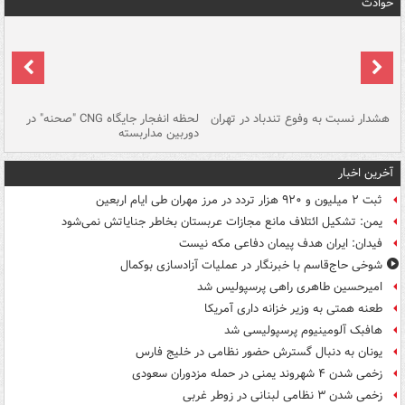
حوادث
ای
هشدار نسبت به وفوع تندباد در تهران
لحظه انفجار جایگاه CNG "صحنه" در
دس
دوربین مداربسته
ات
آخرین اخبار
ثبت ۲ میلیون و ۹۲۰ هزار تردد در مرز مهران طی ایام اربعین
یمن: تشکیل ائتلاف مانع مجازات عربستان بخاطر جنایاتش نمی‌شود
فیدان: ایران هدف پیمان دفاعی مکه نیست
شوخی حاج‌قاسم با خبرنگار در عملیات آزادسازی بوکمال
امیرحسین طاهری راهی پرسپولیس شد
طعنه همتی به وزیر خزانه داری آمریکا
هافبک آلومینیوم پرسپولیسی شد
یونان به دنبال گسترش حضور نظامی در خلیج فارس
زخمی شدن ۴ شهروند یمنی در حمله مزدوران سعودی
زخمی شدن ۳ نظامی لبنانی در زوطر غربی