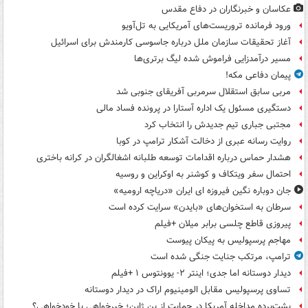
عکاسان و خبرنگاران در دفاع مقدس
ورود فرمانده تروریست‌های آمریکایی به تل‌آویو
آغاز تحقیقات سازمان ملل درباره جاسوسی کارمندش برای اسرائیل
مسیر درآمدزایی فراموش شده لیگ برتری‌ها
پیمان دفاعی مکه!
مربی سابق استقلال سرمربی آفریقای جنوبی شد
دستگیری مسئول یک اداره آستارا در پرونده فساد مالی
مجتبی جباری تیم جدیدش را انتخاب کرد
روایت رسانه عبری از دخالت آشکار ترامپ در کوبا
هشدار حماس درباره اقدامات توسعه طلبانه اشغالگران در کرانه باختری
احتمال سفر ویتکاف و کوشنر به اوکراین و روسیه
جان دوباره نگین فیروزه ای ایران «دریاچه ارومیه»
سرطان به استخوان‌های «بایدن» سرایت کرده است
پیروزی قاطع چلسی برابر میلان +فیلم
مهاجم پرسپولیس به پیکان پیوست
ترامپ، مرتکب جنایت جنگی شده است
دیدار دوستانه اما جدی؛ اینتر ۲- یوونتوس ۱ +فیلم
تساوی پرسپولیس مقابل الومینیوم اراک در دیدار دوستانه
پشت‌پرده مداخله آمریکا در حمایت از یِن ژاپن؛ خیرخواهی یا خودخواهی؟