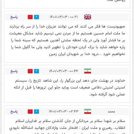
پاسخ
۰۰:۲۱ - ۱۴۰۱/۰۳/۰۳
1
1
صهیونیست ها فکر می کنند که می توانند عزیزان خدا را از سر راه بردارند
ما ملت امام حسین هستیم ما از مردن نمی ترسیم شاید مشکل معیشت
بر ما فشار آورد ولی در یک لحظه مشتی آهنین هستیم که سینه شما را
پاره خواهد شاید با بزک کردن خودتان را تطهیر کنید ولی ما گلول شما را
نخواهیم خورد ...درود خدا بر شهیدان ایران زمین
پاسخ
۰۰:۴۴ - ۱۴۰۱/۰۳/۰۳
1
1
خداوند در بهشت جای دهد این بزرگوار را، این شاهد تازیخ را، سیستم
امنیتی امنیتی دفاعی ضعیف است وباید جلو این تروزها را قبل از انکه
عملی شود گرفته شود.
پاسخ
محمد
۰۲:۴۳ - ۱۴۰۱/۰۳/۰۳
1
1
سلام بر شهدا سلام بر مردانكي از جان كذشتن سلام بر فداييان اسلام
انقلاب. رهبري و ملت ايران : افتخار ملت وازادكان جهانيد انشاالله نابودي