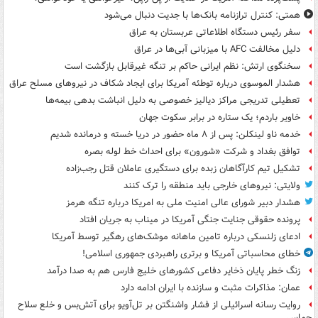
همتی: کنترل ترازنامه بانک‌ها با جدیت دنبال می‌شود
سفر رئیس دستگاه اطلاعاتی عربستان به عراق
دلیل مخالفت AFC با میزبانی آبی‌ها در عراق
سخنگوی ارتش: نظم ایرانی حاکم بر تنگه غیرقابل بازگشت است
هشدار الموسوی درباره توطئه آمریکا برای ایجاد شکاف در نیروهای مسلح عراق
تعطیلی تدریجی مراکز دیالیز خصوصی به دلیل انباشت بدهی بیمه‌ها
خاویر باردم؛ یک ستاره در برابر سکوت جهان
خدمه ناو لینکلن: پس از ۸ ماه حضور در دریا خسته و درمانده‌ شدیم
توافق بغداد و شرکت «شورون» برای احداث خط لوله بصره
تشکیل تیم کارآگاهان زبده برای دستگیری عاملان قتل رجب‌زاده
ولایتی: نیروهای خارجی باید منطقه را ترک کنند
هشدار دبیر شورای عالی امنیت ملی به امریکا درباره تنگه هرمز
پرونده حقوقی جنایت جنگی آمریکا در میناب به جریان افتاد
ادعای زلنسکی درباره تامین ماهانه موشک‌های رهگیر توسط آمریکا
خطای محاسباتی آمریکا و برتری راهبردی جمهوری اسلامی!
زنگ خطر پایان ذخایر دفاعی کشورهای خلیج فارس هم به صدا درآمد
عمان: مذاکرات مثبت و سازنده با ایران ادامه دارد
روایت رسانه اسرائیلی از فشار واشنگتن بر تل‌آویو برای آتش‌بس و خلع سلاح
حماس