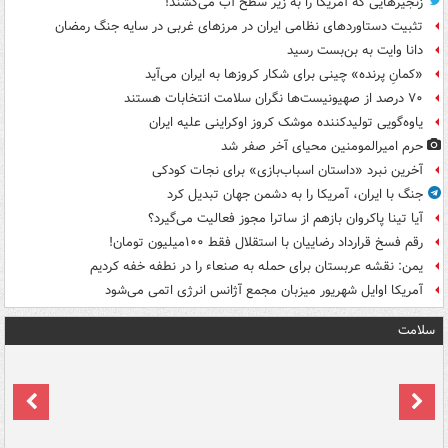
زنجیرهایی که آمریکا را به زیر سطح آب می‌کشند!
تثبیت دستاوردهای نظامی ایران در مرزهای غربی در سایه جنگ رمضان
دانا وایت به بن‌بست رسید
«کمانِ پرنده» چینی برای شکار کروزها به ایران می‌آید
۷۰ درصد از صهیونیست‌ها نگران سلامت انتخابات هستند
یاوه‌گویی تولیدکننده موشک کروز اوکراینی علیه ایران
حرم امیرالمومنین محیای آخر صفر شد
آخرین نبرد «داستان اسباب‌بازی» برای نجات کودکی
جنگ با ایران، آمریکا را به دشمن جهان تبدیل کرد
آیا تینا پاکروان بازهم از ساترا مجوز فعالیت می‌گیرد؟
رقم فسخ قرارداد رضاییان با استقلال فقط ۱۰۰میلیون تومان!
یمن: نقشه عربستان برای حمله به صنعاء را در نطفه خفه کردیم
آمریکا اوایل شهریور میزبان مجمع آژانس انرژی اتمی می‌شود
سلامت