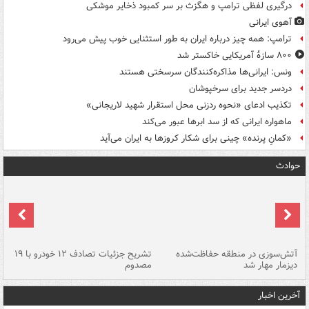
درگیری لفظی ترامپ و هگزث بر سر کمبود ذخایر موشکی
آهوی ایرانی
ترامپ: همه چیز درباره ایران به طور استثنایی خوب پیش می‌رود
۸۰۰ سازۀ آمریکایی خاکستر شد
ونس: ایرانی‌ها مذاکره‌کنندگان سرسختی هستند
دردسر جدید برای سرخپوشان
تکذیب ادعای «نحوه ردزنی محل استقرار شهید لاریجانی»
ماهواره ایرانی که از سد ابرها عبور می‌کند
«کمانِ پرنده» چینی برای شکار کروزها به ایران می‌آید
حوادث
تصادف مرگبار در محور اهواز–شوش ۲
آتش‌سوزی در منطقه حفاظت‌شده
تشریح جزئیات تصادف ۱۲ خودرو با ۱۹
پا
دیزمار مهار شد
مصدوم
آخرین اخبار