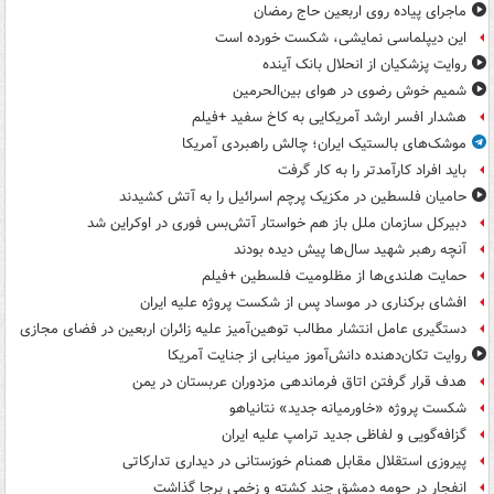
ماجرای پیاده روی اربعین حاج رمضان
این دیپلماسی نمایشی، شکست خورده است
روایت پزشکیان از انحلال بانک آینده
شمیم خوش رضوی در هوای بین‌الحرمین
هشدار افسر ارشد آمریکایی به کاخ سفید +فیلم
موشک‌های بالستیک ایران؛ چالش راهبردی آمریکا
باید افراد کارآمدتر را به کار گرفت
حامیان فلسطین در مکزیک پرچم اسرائیل را به آتش کشیدند
دبیرکل سازمان ملل باز هم خواستار آتش‌بس فوری در اوکراین شد
آنچه رهبر شهید سال‌ها پیش دیده بودند
حمایت هلندی‌ها از مظلومیت فلسطین +فیلم
افشای برکناری در موساد پس از شکست پروژه علیه ایران
دستگیری عامل انتشار مطالب توهین‌آمیز علیه زائران اربعین در فضای مجازی
روایت تکان‌دهنده دانش‌آموز مینابی از جنایت آمریکا
هدف قرار گرفتن اتاق‌ فرماندهی مزدوران عربستان در یمن
شکست پروژه «خاورمیانه جدید» نتانیاهو
گزافه‌گویی و لفاظی جدید ترامپ علیه ایران
پیروزی استقلال مقابل همنام خوزستانی در دیداری تدارکاتی
انفجار در حومه دمشق چند کشته و زخمی برجا گذاشت