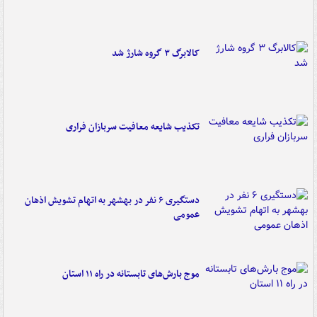
کالابرگ ۳ گروه شارژ شد
تکذیب شایعه معافیت سربازان فراری
دستگیری ۶ نفر در بهشهر به اتهام تشویش اذهان
عمومی
موج بارش‌های تابستانه در راه ۱۱ استان