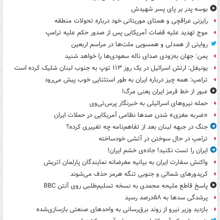
بوسه‌ پدر بر پای پسر شهیدش
رایزنی عراقچی و همتای موریتانی خود درباره تحولات منطقه
موج تهدید علیه قضات آمریکایی پس از صدور حکم علیه ترامپ
روایتی از همدلی و همسویی ملت‌ها در مراسم اربعین
یمن: جهان به‌زودی صدای ناله سعودی‌ها را خواهد شنید
یونیفل: ارتش اسرائیل در یک روز ۱۱۳ توپ به جنوب لبنان شلیک کرده است
ترامپ: همه چیز درباره ایران به طور استثنایی خوب پیش می‌رود
عبور از خط قرمز ایران یعنی مرگ!
حمله نیروهای اسرائیلی به خبرنگار پرس‌تی‌وی
«ضربه مغزی» شدن صدها نظامی آمریکایی در حملات ایران
جنگ در جبهه لبنان بعد از تفاهم‌نامه چه تغییری کرده؟
ترامپ در حال سوختن در آتشی خودساخته
ایران را تست نکنید! جاده‌ی خشم ایران!
واکنش سفارت ایران به بیانیه مغرضانه نمایندگان پارلمان اتریش
کریدورهای شمالی و جنوبی تنگه هرمز حذف می‌شوند
پاسخ قاطع ملیحه محمدی به نسخه تسلیم‌طلبی روی آنتن BBC
پرشدگی سدها به ۵۸درصد رسید
بازدید وزیر نیرو از روند برق‌رسانی به واحدهای صنعتی بازسازی‌شده