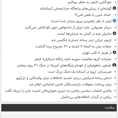
خودکُشی النصر به خاطر رونالدو
گوشه‌ای از زیبایی‌های پناهگاه‌ حیات‌وحش کرمانشاه
امداد غیبی یا نقص فنی!؟
ایران از نظر راهبردی پیروز میدان شده است!
سردار معروفی: ملت ایران از دادخواهی خون کودکانش نمی‌گذرد
حامیان غزه در آلمان به خیابان‌ها آمدند
لژیونر ایرانی تیتر رسانه «سان» انگلیس شد
حملات یمن به المخا ۷ کشته و ۳۰ مجروح برجا گذاشت
از هرمز تا قلب تهران
عملیات گروه مقاومت سوریه علیه پایگاه اسرائیل+ فیلم
تصاویر ماهواره‌ای از انهدام پایگاه‌های آمریکا در جنگ ۴۰ روزه رمضان
صربستان: اروپا در آستانه یک جنگ بزرگ است
ادعای رسانه اسرائیلی درباره تشدید اختلافات میان واشنگتن و تل‌آویو
زمان پرداخت معوقات بازنشستگان تامین اجتماعی اعلام شد
ولایتی انتصاب محسن رضایی به دبیری شورای‌عالی امنیت ملی را تبریک گفت
ریاض در گرداب ائتلاف‌های بی‌حاصل
سلامت