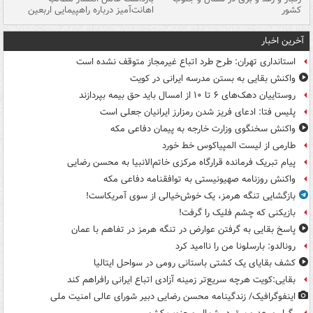
کشور
اهانت‌آمیز درباره راهپیمایی اربعین
گر
آخرین اخبار
استانداری تهران: طرح طرد اتباع غیرمجاز متوقف نشده است
واکنش بقایی به بستن مدرسه ایرانی در کویت
روستاییان دهک‌های ۶ تا ۱۰ از امسال باید حق بیمه بپردازند
پلیس فتا: ادعای فریز شدن رمزارز ایرانیان جعلی است
واکنش سخنگوی وزارت خارجه به پیمان دفاعی مکه
طارمی از لیست المپیاکوس خط خورد
پیام تبریک فرمانده قرارگاه مرکزی خاتم‌الانبیا به محسن رضایی
واکنش روزنامه صهیونیستی به توافقنامه دفاعی مکه
بازگشایی تنگه هرمز، یک خوش‌خیالی از سوی آمریکاست!
بازیکنی که چشم فلیک را گرفت!
پاسخ بقایی به گرفتن عوارض در تنگه هرمز در تفاهم با عمان
رونالدو: بارسلونا من را ناامید کرد
کشف بقایای یک کشتی باستانی رومی در سواحل ایتالیا
بقایی:کویت هرچه سریع‌تر زمینه آزادی اتباع ایرانی رافراهم کند
اینفوگرافیک/ زندگینامه محسن رضایی دبیر شورای عالی امنیت‌ ملی