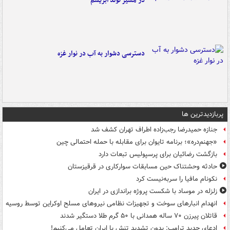
در مسیر تولد ابریشم
دسترسی دشوار به آب در نوار غزه
پربازدیدترین ها
جنازه حمیدرضا رجب‌زاده اطراف تهران کشف شد
«جهنم‌دره»؛ برنامه تایوان برای مقابله با حمله احتمالی چین
بازگشت رضائیان برای پرسپولیس تبعات دارد
حادثه وحشتناک حین مسابقات سوارکاری در قرقیزستان
نکونام مافیا را سربه‌نیست کرد
زلزله در موساد با شکست پروژه براندازی در ایران
انهدام انبارهای سوخت و تجهیزات نظامی نیروهای مسلح اوکراین توسط روسیه
قاتلان پیرزن ۷۰ ساله همدانی با ۵۰ گرم طلا دستگیر شدند
ادعای جدید ترامپ: بدون تشدید تنش با ایران تعامل می‌کنیم!