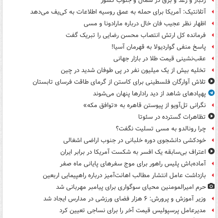
رگبار و رعد و برق در شمال و جنوب کشور
آتلانتیک: آمریکا برای حمله به عمق روسیه اطلاعات به کی‌یف می‌دهد
اظهار نظر عجیب فان خال درباره مارادونا و مسی
فرمانده کل ارتش انتصاب محسن رضایی را تبریک گفت
پاسخ منفی گواردیولا به قهرمان آسیا!
عقب‌نشینی قیمت طلا در بازار جهانی
تخلیه بیش از یک میلیون نفر در پی طوفان شدید در چین
تلاش آوارگان فلسطینی برای کاستن از گرمای طاقت فرسای تابستان
پهپادهای شاهد از دید رادارها پنهان می‌شوند
نگرانی تل‌آویو از پیوستن قاهره به «توافق مکه»
تظاهرات گسترده در سئوتا
چرا رونالدو به مسی تسلیت نگفت؟
خودکشی دانشجوی دوره خلبانی در جنوب اراضی اشغالی
اعتراف بی‌سابقه یک افسر به شکست آمریکا در برابر ایران
آماده‌باش پلیس راهور برای موج سفرهای پایانی ماه صفر
بازداشت عامل انتشار مطالب اهانت‌آمیز درباره راهپیمایی اربعین
حرم امیرالمومنین محیای سوگواری برای پیامبر مهربانی شد
وزیر آموزش و پرورش: ۶ هزار فضای ورزشی در مدارس ایجاد شد
مدیرعامل پرسپولیس قیمت آخر را برای نساجی تعیین کرد