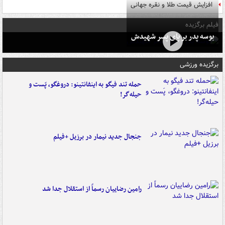
افزایش قیمت طلا و نقره جهانی
فیلم برگزیده
بوسه‌ پدر بر پای پسر شهیدش
برگزیده ورزشی
حمله تند فیگو به اینفانتینو: دروغگو، پَست‌ و
حیله‌گر!
جنجال جدید نیمار در برزیل +فیلم
رامین رضاییان رسماً از استقلال جدا شد