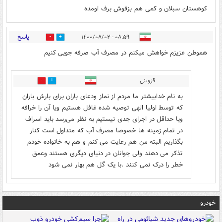
کوهستان سبلان و کمی هم بزقوش برف اومده
پاسخ
۰۸:۵۹ - ۱۴۰۰/۰۸/۰۲
0
1
هموطن عزيزم خواهش ميكنم در مصرف آب صرفه جويى كنيم
قزوینی
0
0
به نام خدابیشتر ما مردم از نماز ودعای باران برای بارش باران
که توسط اولیا الهی توصیه شده غافل هستیم ویا آن را خرافه
ویا حداقل در اجرای جدی نیستیم به نظر می‌رسد باید اسراف
در تمام زمینه ها خصوصا مصرف آب که متداول است کنار
بگذاریم البته من هم رعایت می کنم و هم به خانواده خودم
تذکر می دهند ولی جوانان در دنیای دیگری هستند وعمق
خطر را درک نمی کنند .با یک گل هم بهار نمی شود
خودرو