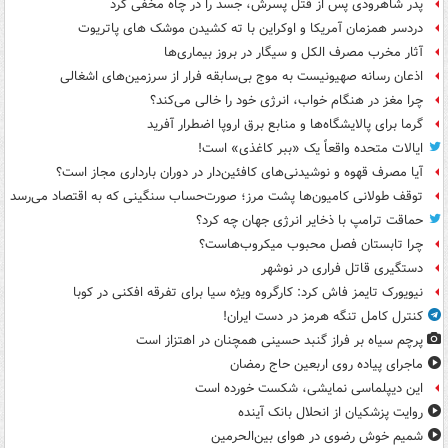
پدر شاهرودی پس از قتل پسرش، جسد را در چاه مخفی کرد
دردسر همزمان آمریکا و اوکراین با ته کشیدن موشک های پاتریوت
آثار مخرب مصرف الکل و سیگار در بروز بیماری‌ها
اذعان رسانه صهیونیست به موج بی‌سابقه فرار از سرزمین‌های اشغالی
چرا مغز در هنگام خواب، انرژی خود را خالی می‌کند؟
گرما برای پالایشگاه‌ها و منابع برق اروپا اضطرار آفرید
ایالات متحده واقعاً یک «ببر کاغذی» است!
آیا مصرف قهوه و نوشیدنی‌های کافئین‌دار در دوران بارداری مجاز است؟
توقف طولانی کامیون‌ها پشت مرز؛ صورت‌حساب سنگینی که به اقتصاد می‌رسد
حماقت ترامپ با ذخایر انرژی جهان چه کرد؟
چرا تابستان فصل محبوب میکروب‌هاست؟
دستگیری قاتل فراری در نوشهر
نیویورک تایمز فاش کرد: کارگروه ویژه سیا برای تفرقه افکنی در کوبا
کنترل کامل تنگه هرمز در دست ایران!
پرچم سیاه بر فراز گنبد حسینی همچنان در اهتزاز است
ماجرای پیاده روی اربعین حاج رمضان
این دیپلماسی نمایشی، شکست خورده است
روایت پزشکیان از انحلال بانک آینده
شمیم خوش رضوی در هوای بین‌الحرمین