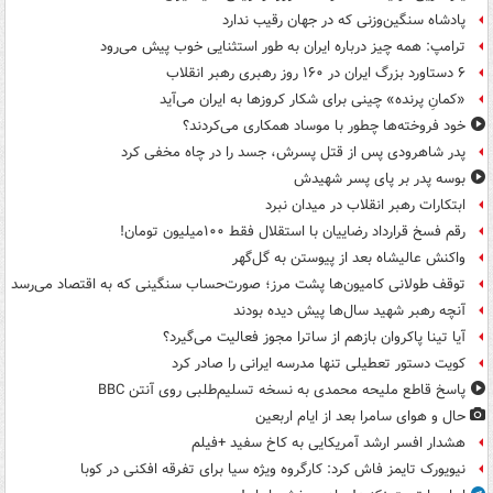
پادشاه سنگین‌وزنی که در جهان رقیب ندارد
ترامپ: همه چیز درباره ایران به طور استثنایی خوب پیش می‌رود
۶ دستاورد بزرگ ایران در ۱۶۰ روز رهبری رهبر انقلاب
«کمانِ پرنده» چینی برای شکار کروزها به ایران می‌آید
خود فروخته‌ها چطور با موساد همکاری می‌کردند؟
پدر شاهرودی پس از قتل پسرش، جسد را در چاه مخفی کرد
بوسه‌ پدر بر پای پسر شهیدش
ابتکارات رهبر انقلاب در میدان نبرد
رقم فسخ قرارداد رضاییان با استقلال فقط ۱۰۰میلیون تومان!
واکنش عالیشاه بعد از پیوستن به گل‌گهر
توقف طولانی کامیون‌ها پشت مرز؛ صورت‌حساب سنگینی که به اقتصاد می‌رسد
آنچه رهبر شهید سال‌ها پیش دیده بودند
آیا تینا پاکروان بازهم از ساترا مجوز فعالیت می‌گیرد؟
کویت دستور تعطیلی تنها مدرسه ایرانی را صادر کرد
پاسخ قاطع ملیحه محمدی به نسخه تسلیم‌طلبی روی آنتن BBC
حال و هوای سامرا بعد از ایام اربعین
هشدار افسر ارشد آمریکایی به کاخ سفید +فیلم
نیویورک تایمز فاش کرد: کارگروه ویژه سیا برای تفرقه افکنی در کوبا