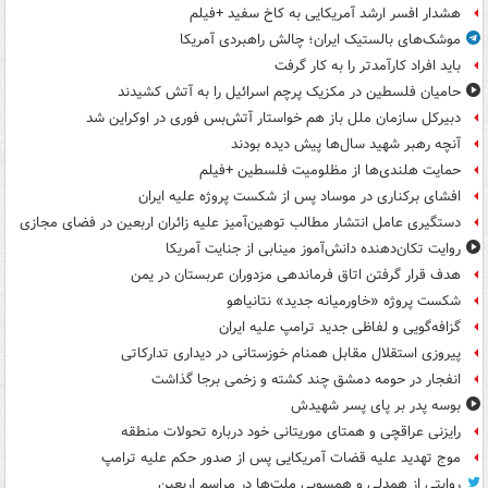
هشدار افسر ارشد آمریکایی به کاخ سفید +فیلم
موشک‌های بالستیک ایران؛ چالش راهبردی آمریکا
باید افراد کارآمدتر را به کار گرفت
حامیان فلسطین در مکزیک پرچم اسرائیل را به آتش کشیدند
دبیرکل سازمان ملل باز هم خواستار آتش‌بس فوری در اوکراین شد
آنچه رهبر شهید سال‌ها پیش دیده بودند
حمایت هلندی‌ها از مظلومیت فلسطین +فیلم
افشای برکناری در موساد پس از شکست پروژه علیه ایران
دستگیری عامل انتشار مطالب توهین‌آمیز علیه زائران اربعین در فضای مجازی
روایت تکان‌دهنده دانش‌آموز مینابی از جنایت آمریکا
هدف قرار گرفتن اتاق‌ فرماندهی مزدوران عربستان در یمن
شکست پروژه «خاورمیانه جدید» نتانیاهو
گزافه‌گویی و لفاظی جدید ترامپ علیه ایران
پیروزی استقلال مقابل همنام خوزستانی در دیداری تدارکاتی
انفجار در حومه دمشق چند کشته و زخمی برجا گذاشت
بوسه‌ پدر بر پای پسر شهیدش
رایزنی عراقچی و همتای موریتانی خود درباره تحولات منطقه
موج تهدید علیه قضات آمریکایی پس از صدور حکم علیه ترامپ
روایتی از همدلی و همسویی ملت‌ها در مراسم اربعین