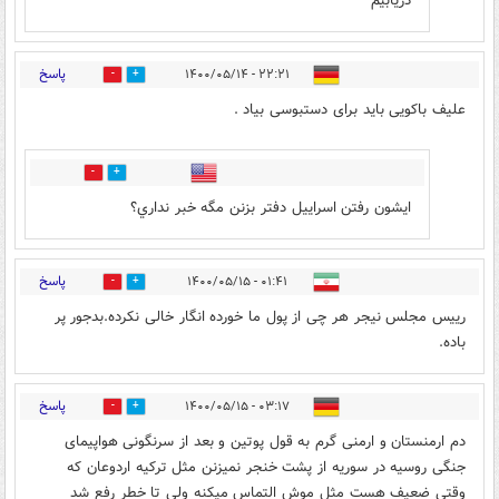
دریابیم
پاسخ
۲۲:۲۱ - ۱۴۰۰/۰۵/۱۴
0
32
علیف باکویی باید برای دستبوسی بیاد .
0
0
ايشون رفتن اسراييل دفتر بزنن مگه خبر نداري؟
پاسخ
۰۱:۴۱ - ۱۴۰۰/۰۵/۱۵
6
0
رییس مجلس نیجر هر چی از پول ما خورده انگار خالی نکرده.بدجور پر
باده.
پاسخ
۰۳:۱۷ - ۱۴۰۰/۰۵/۱۵
0
1
دم ارمنستان و ارمنی گرم به قول پوتین و بعد از سرنگونی هواپیمای
جنگی روسیه در سوریه از پشت خنجر نمیزنن مثل ترکیه اردوعان که
وقتی ضعیف هست مثل موش التماس میکنه ولی تا خطر رفع شد