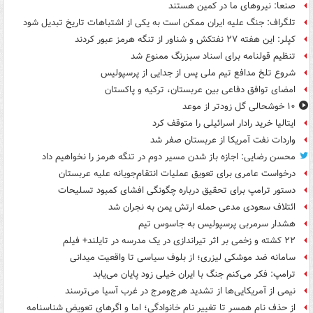
صنعا: نیروهای ما در کمین‌ هستند
تلگراف: جنگ علیه ایران ممکن است به یکی از اشتباهات تاریخ تبدیل شود
کپلر: این هفته ۲۷ نفتکش و شناور از تنگه هرمز عبور کردند
تنظیم قولنامه برای اسناد سبزرنگ ممنوع شد
شروع تلخ مدافع تیم ملی پس از جدایی از پرسپولیس
امضای توافق دفاعی بین عربستان، ترکیه و پاکستان
۱۰ خوشحالی گل زودتر از موعد
ایتالیا خرید رادار اسرائیلی را متوقف کرد
واردات نفت آمریکا از عربستان صفر شد
محسن رضایی: اجازه باز شدن مسیر دوم در تنگه هرمز را نخواهیم داد
درخواست عامری برای تعویق عملیات انتقام‌جویانه علیه عربستان
دستور ترامپ برای تحقیق درباره چگونگی افشای کمبود تسلیحات
ائتلاف سعودی مدعی حمله ارتش یمن به نجران شد
هشدار سرمربی پرسپولیس به جاسوس تیم
۲۲ کشته و زخمی بر اثر تیراندازی در یک مدرسه در تایلند+ فیلم
سامانه ضد موشکی لیزری؛ از بلوف سیاسی تا واقعیت میدانی
ترامپ: فکر می‌کنم جنگ با ایران خیلی زود پایان می‌یابد
نیمی از آمریکایی‌ها از تشدید هرج‌ومرج در غرب آسیا می‌ترسند
از حذف نام همسر تا تغییر نام خانوادگی؛ اما و اگرهای تعویض شناسنامه