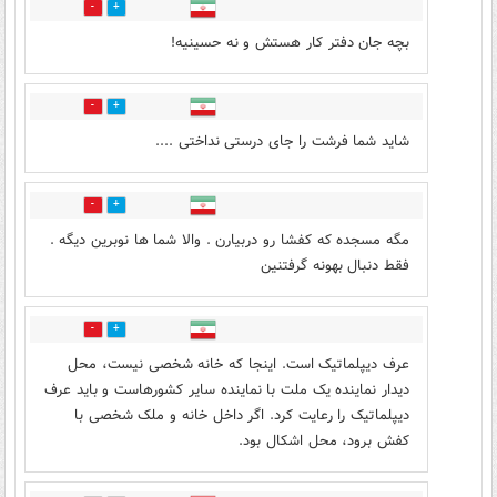
1
19
بچه جان دفتر کار هستش و نه حسینیه!
1
5
شاید شما فرشت را جای درستی نداختی ....
0
16
مگه مسجده که کفشا رو دربیارن . والا شما ها نوبرین دیگه .
فقط دنبال بهونه گرفتنین
0
8
عرف دیپلماتیک است. اینجا که خانه شخصی نیست، محل
دیدار نماینده یک ملت با نماینده سایر کشورهاست و باید عرف
دیپلماتیک را رعایت کرد. اگر داخل خانه و ملک شخصی با
کفش برود، محل اشکال بود.