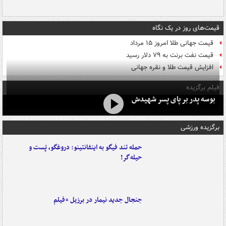
قیمت‌های روز در یک نگاه
قیمت جهانی طلا امروز ۱۵ مرداد
قیمت نفت برنت به ۷۹ دلار رسید
افزایش قیمت طلا و نقره جهانی
فیلم برگزیده
بوسه‌ پدر بر پای پسر شهیدش
برگزیده ورزشی
حمله تند فیگو به اینفانتینو: دروغگو، پَست‌ و
حیله‌گر!
جنجال جدید نیمار در برزیل +فیلم