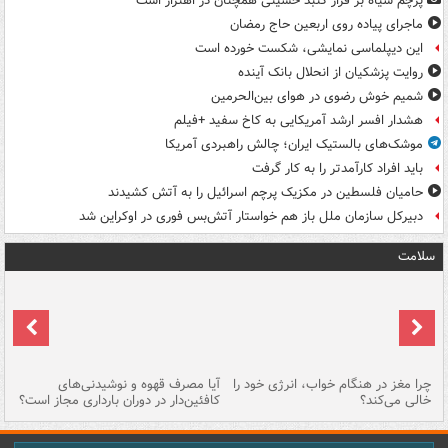
پرچم سیاه بر فراز گنبد حسینی همچنان در اهتزاز است
ماجرای پیاده روی اربعین حاج رمضان
این دیپلماسی نمایشی، شکست خورده است
روایت پزشکیان از انحلال بانک آینده
شمیم خوش رضوی در هوای بین‌الحرمین
هشدار افسر ارشد آمریکایی به کاخ سفید +فیلم
موشک‌های بالستیک ایران؛ چالش راهبردی آمریکا
باید افراد کارآمدتر را به کار گرفت
حامیان فلسطین در مکزیک پرچم اسرائیل را به آتش کشیدند
دبیرکل سازمان ملل باز هم خواستار آتش‌بس فوری در اوکراین شد
سلامت
ت
چرا مغز در هنگام خواب، انرژی خود را
آیا مصرف قهوه و نوشیدنی‌های
چر
خالی می‌کند؟
کافئین‌دار در دوران بارداری مجاز است؟
می