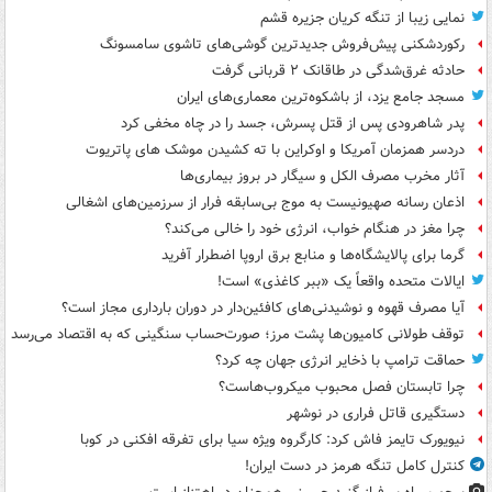
نمایی زیبا از تنگه کریان جزیره قشم
رکوردشکنی پیش‌فروش جدیدترین گوشی‌های تاشوی سامسونگ
حادثه غرق‌شدگی در طاقانک ۲ قربانی گرفت
مسجد جامع یزد، از باشکوه‌ترین معماری‌های ایران
پدر شاهرودی پس از قتل پسرش، جسد را در چاه مخفی کرد
دردسر همزمان آمریکا و اوکراین با ته کشیدن موشک های پاتریوت
آثار مخرب مصرف الکل و سیگار در بروز بیماری‌ها
اذعان رسانه صهیونیست به موج بی‌سابقه فرار از سرزمین‌های اشغالی
چرا مغز در هنگام خواب، انرژی خود را خالی می‌کند؟
گرما برای پالایشگاه‌ها و منابع برق اروپا اضطرار آفرید
ایالات متحده واقعاً یک «ببر کاغذی» است!
آیا مصرف قهوه و نوشیدنی‌های کافئین‌دار در دوران بارداری مجاز است؟
توقف طولانی کامیون‌ها پشت مرز؛ صورت‌حساب سنگینی که به اقتصاد می‌رسد
حماقت ترامپ با ذخایر انرژی جهان چه کرد؟
چرا تابستان فصل محبوب میکروب‌هاست؟
دستگیری قاتل فراری در نوشهر
نیویورک تایمز فاش کرد: کارگروه ویژه سیا برای تفرقه افکنی در کوبا
کنترل کامل تنگه هرمز در دست ایران!