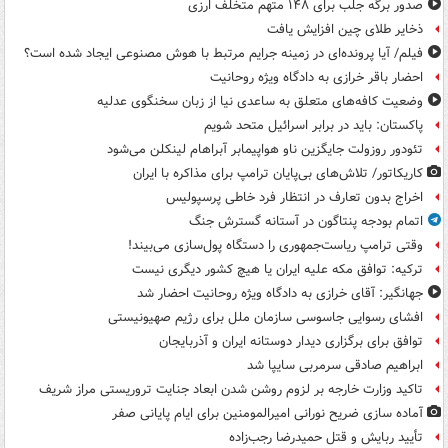
صدور برگه جلب برای ۱۴۸ متهم متخلف ارزی
ذخایر طلای چین افزایش یافت
فیلم/ آیا پرونده‌ای در زمینه جرایم مرتبط با هوش مصنوعی ایجاد شده است؟
احضار باقر خرازی به دادگاه ویژه روحانیت
وضعیت کافه‌های متعلق به ساعدی نیا از زبان سخنگوی عدلیه
پاکستان: باید در برابر اسرائیل متحد شویم
تئودور روزولت جایگزین ناو هواپیمابر آبراهام لینکلن می‌شود
کاریکاتور/ تلاش‌های بی‌پایان ترامپ برای مذاکره با ایران
اخراج بدون تعارف در انتظار فرد خاطی پرسپولیس
اتمام بودجه پنتاگون در آستانه گسترش جنگ
وقتی ترامپ ریاست‌جمهوری را دستگاه پول‌سازی می‌بیند!
ترکیه: توافق مکه علیه ایران یا هیچ کشور دیگری نیست
جهانگیر: آقای خرازی به دادگاه ویژه روحانیت احضار شد
افشای رسوایی جاسوسی سازمان ملل برای رژیم صهیونیستی
توافق برای برگزاری دیدار دوستانه ایران و آذربایجان
ابراهیم صادقی سرمربی سایپا شد
تاکید وزارت خارجه بر لزوم روشن شدن ابعاد جنایت تروریستی مراز شریف
آماده سازی ضریح نورانی امیرالمومنین برای ایام پایانی صفر
تأیید ربایش و قتل حمیدرضا رجب‌زاده