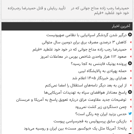
حمیدرضا رجب زاده مداح جوانی که در
تأیید ربایش و قتل حمیدرضا رجب‌زاده
خود خود غلطید +فیلم
تو
آخرین اخبار
درگیر شدن گردشگر اسپانیایی با نظامی صهیونیست
کاهش ۳ درصدی مصرف برق برای دومین سال متوالی
حمیدرضا رجب زاده مداح جوانی که در خود خود غلطید +فیلم
صعود ۱۱۲ هزار واحدی شاخص بورس در معاملات امروز
پرونده یونیک فایننس به کجا رسید؟
حمله پهپادی به پالایشگاه لیبی
هدایای روز خبرنگار ۱۴۰۵ اعلام شد
از این به بعد دیگر نامه‌های استقلال را امضا نمی‌کنم
پاسخ معنادار هوافضای سپاه به تهدیدات آمریکایی‌ها
توضیحات جدید مقاومت عراق درباره تعویق پاسخ به آمریکا و عربستان
چمن دستگردی زیر کشت نمی‌رود
حدس بزنید ایران چه رنگی است؟
بازیکن سابق پرسپولیس به فجرسپاسی پیوست
پانه‌تا: آمریکا مثل یک «بوکسور مست» بین ایران و روسیه می‌دود