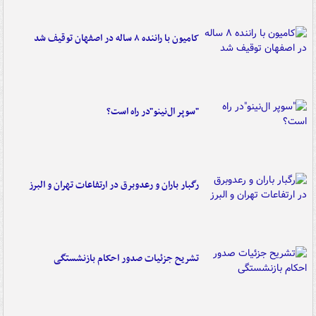
کامیون با راننده ۸ ساله در اصفهان توقیف شد
"سوپر ال‌نینو"در راه است؟
رگبار باران و رعدوبرق در ارتفاعات تهران و البرز
تشریح جزئیات صدور احکام بازنشستگی