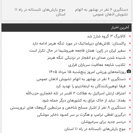
دستگیری ۶ نفر در بهشهر به اتهام
موج بارش‌های تابستانه در راه ۱۱
تشویش اذهان عمومی
استان
فا
آخرین اخبار
کالابرگ ۳ گروه شارژ شد
پاکستان: تلاش‌های دیپلماتیک در مورد تنگه هرمز ادامه دارد
سفیر ایران در ژاپن: همان فاجعه هیروشیما در حال تکرار است
شنیده شدن صدای دو انفجار در نزدیکی تنگه هرمز
تکذیب شایعه معافیت سربازان فراری
روزنامه‌های ورزشی امروز پنج‌شنبه ۱۵ مرداد ۱۴۰۵
دستگیری ۶ نفر در بهشهر به اتهام تشویش اذهان عمومی
فیفا توهین‌کنندگان به اینفانتینو را تهدید کرد
اعتراف ارتش اسرائیل به هلاکت ۲ افسر در تله انفجاری حزب‌الله
بغداد: نباید از خاک عراق به کشورهای دیگر حمله شود
دستگیری ۸ نفر از اشرار مسلح شاخص و مرتبطین گروهک های تروریستی
درگیری لفظی ترامپ و هگزث بر سر کمبود ذخایر موشکی
دردسر جدید برای سرخپوشان
موج بارش‌های تابستانه در راه ۱۱ استان