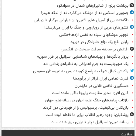
برداشت برنج از شالیزارهای شمال در سوادکوه
جمهوری اسلامی نه از موشک می‌گذرد، نه از تنگه هرمز!
ناگفته‌هایی از آمپول های لاغری؛ از عوارض مرگبار تا زیبایی
کشورهای عربی از رویارویی و جنگ با ایران می‌ترسند!
تجهیز موشکهای سپاه به نفس اژدها+عکس
پایان تلخ یک نزاع خانوادگی در دورود
افزایش بی‌سابقه سرقت سوخت در انگلیس
پرواز بالگردها و پهپادهای شناسایی اسرائیل بر فراز سوریه
یک صهیونیست به جرم اعتراض به نتانیاهو زندانی شد
واکنش کمال شرف به پاسخ کوبنده یمن به عربستان سعودی
قدرت نظامی ایران فراتر از برآوردها
دستگیری قاضی قلابی در مازندران
فارن افرز: محور مقاومت پابرجا باقی مانده است
بازتاب پیامدهای جنگ علیه ایران در رسانه‌های جهان
بازیکنان بی‌کیفیت، پرسپولیس را از قهرمانی دور کردند
پزشکیان: وجود رهبر انقلاب برای ما نقطه قوت است
رسانه عبری: اسرائیل دچار ناترازی برق شده است
سلامت