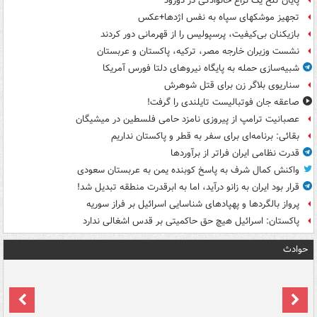
پایان تلخ یک نزاع خانوادگی در دورود
تجهیز موشکهای سپاه به نفس اژدها+عکس
بازیکنان بی‌کیفیت، پرسپولیس را از قهرمانی دور کردند
نشست وزیران خارجه مصر، ترکیه، پاکستان و عربستان
شبیه‌سازی حمله به پایگاه نیروهای دلتا فورس آمریکا
سناریوی بلاگر زن برای قتل شوهرش
صاعقه جان فوتبالیست تایلندی را گرفت!
عصبانیت ترامپ از پیروزی نامزد حامی فلسطین در میشیگان
بقائی: برنامه‌ای برای سفر به قطر و پاکستان نداریم
قدرت نظامی ایران فراتر از برآوردها
واکنش کمال شرف به پاسخ کوبنده یمن به عربستان سعودی
قرار بود ایران به زانو درآید، اما به ابرقدرت منطقه تبدیل شد!
پرواز بالگردها و پهپادهای شناسایی اسرائیل بر فراز سوریه
پاکستان: اسرائیل هیچ حق حاکمیتی بر قدس اشغالی ندارد
حوادث