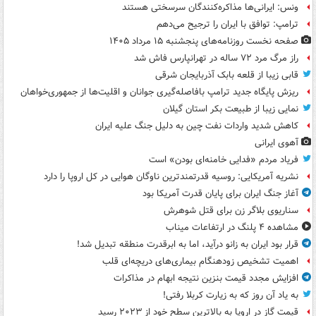
ونس: ایرانی‌ها مذاکره‌کنندگان سرسختی هستند
ترامپ: توافق با ایران را ترجیح می‌دهم
صفحه نخست روزنامه‌های پنجشنبه ۱۵ مرداد ۱۴۰۵
راز مرگ مرد ۷۲ ساله در تهرانپارس فاش شد
قابی زیبا از قلعه بابک آذربایجان شرقی
ریزش پایگاه جدید ترامپ بافاصله‌گیری جوانان و اقلیت‌ها از جمهوری‌خواهان
نمایی زیبا از طبیعت بکر استان گیلان
کاهش شدید واردات نفت چین به دلیل جنگ علیه ایران
آهوی ایرانی
فریاد مردم «فدایی خامنه‌ای بودن» است
نشریه آمریکایی: روسیه قدرتمندترین ناوگان هوایی در کل اروپا را دارد
آغاز جنگ ایران برای پایان قدرت آمریکا بود
سناریوی بلاگر زن برای قتل شوهرش
مشاهده ۴ پلنگ در ارتفاعات میناب
قرار بود ایران به زانو درآید، اما به ابرقدرت منطقه تبدیل شد!
اهمیت تشخیص زودهنگام بیماری‌های دریچه‌ای قلب
افزایش مجدد قیمت بنزین نتیجه ابهام در مذاکرات
به یاد آن روز که به زیارت کربلا رفتی!
قیمت گاز در اروپا به بالاترین سطح خود از ۲۰۲۳ رسید