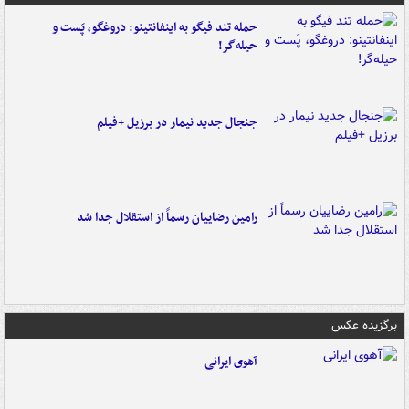
حمله تند فیگو به اینفانتینو: دروغگو، پَست‌ و
حیله‌گر!
جنجال جدید نیمار در برزیل +فیلم
رامین رضاییان رسماً از استقلال جدا شد
برگزیده عکس
آهوی ایرانی