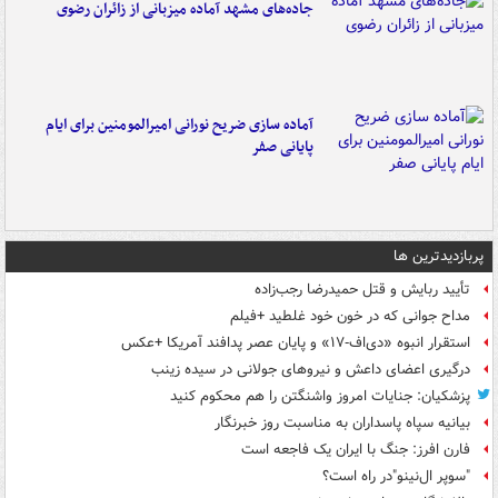
جاده‌های مشهد آماده میزبانی از زائران رضوی
آماده سازی ضریح نورانی امیرالمومنین برای ایام
پایانی صفر
پربازدیدترین ها
تأیید ربایش و قتل حمیدرضا رجب‌زاده
مداح جوانی که در خون خود غلطید +فیلم
استقرار انبوه «دی‌اف‑۱۷» و پایان عصر پدافند آمریکا +عکس
درگیری اعضای داعش و نیروهای جولانی در سیده زینب
پزشکیان: جنایات امروز واشنگتن را هم محکوم کنید
بیانیه سپاه پاسداران به مناسبت روز خبرنگار
فارن افرز: جنگ با ایران یک فاجعه است
"سوپر ال‌نینو"در راه است؟