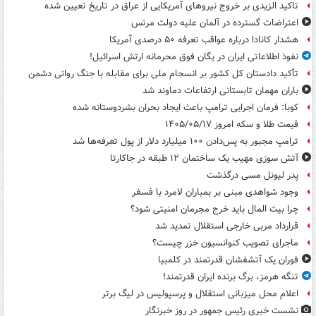
تاکید الزیدی بر خروج نیروهای آمریکایی از عراق در تاریخ تعیین شده
اعتراضات گسترده در آلمان علیه دولت مرتس
هشدار کانادا درباره عواقب تعرفه ۵۰ درصدی آمریکا
نفوذ اطلاعاتی ایران در یگان فوق محرمانه ارتش اسرائیل!
تأکید دادستان کل کشور بر انسجام ملی برای مقابله با جنگ روانی دشمن
باران مهمان تابستانی ارتفاعات دماوند شد
کوبا: فرمان اجرایی ترامپ باعث ایجاد بحران بشردوستانه شده
قیمت طلا و سکه امروز ۱۴۰۵/۰۵/۱۷
ترامپ مجبور به پس‌دادن ۱۰۰ میلیارد دلار از پول تعرفه‌ها شد
آتش سوزی مهیب یک ساختمان ۱۲ طبقه در جاکارتا
پدر لیونل مسی درگذشت
وجود شواهدی مبنی بر بمباران لامرد با فسفر
چرا بیت المال باید خرج مجرمان امنیتی شود؟
قرارداد مربی خارجی استقلال تمدید شد
ماجرای تصویب کنوانسیون خزر چیست؟
فوران یک آتشفشان قدرتمند در کلمبیا
تنگه هرمز، برگ برنده ایران قدرتمند!
اعلام محل میزبانی استقلال و پرسپولیس در لیگ برتر
نشست خبری رئیس جمهور در روز خبرنگار