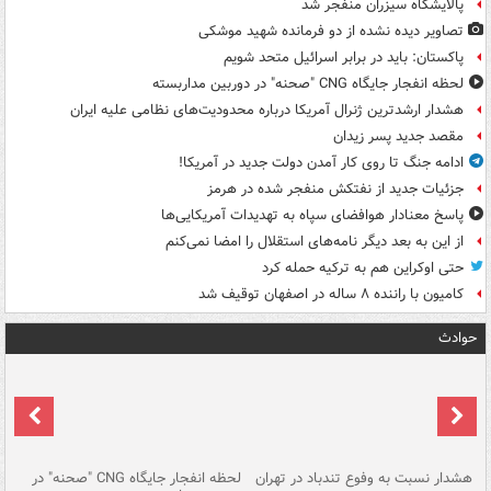
پالایشگاه سیزران منفجر شد
تصاویر دیده‌ نشده از دو فرمانده شهید موشکی
پاکستان: باید در برابر اسرائیل متحد شویم
لحظه انفجار جایگاه CNG "صحنه" در دوربین مداربسته
هشدار ارشدترین ژنرال آمریکا درباره محدودیت‌های نظامی علیه ایران
مقصد جدید پسر زیدان
ادامه جنگ تا روی کار آمدن دولت جدید در آمریکا!
جزئیات جدید از نفتکش منفجر شده در هرمز
پاسخ معنادار هوافضای سپاه به تهدیدات آمریکایی‌ها
از این به بعد دیگر نامه‌های استقلال را امضا نمی‌کنم
حتی اوکراین هم به ترکیه حمله کرد
کامیون با راننده ۸ ساله در اصفهان توقیف شد
حوادث
ای
هشدار نسبت به وفوع تندباد در تهران
لحظه انفجار جایگاه CNG "صحنه" در
دس