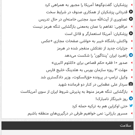
پزشکیان: گفت‌وگوها آمریکا را مجبور به همراهی کرد
قدردانی پزشکیان از همکاری صنوف در شرایط سخت
تصاویری از آیت‌الله سید مجتبی خامنه‌ای در حال تدریس
عراقچی: تفاهم با عمان به‌معنی بازگشایی تنگه هرمز نیست
پزشکیان: آمریکا استعمارگر و قاتل است
واکنش باشگاه خیبر به حواشی صفحات مجازی +عکس
جزئیات جدید از نفتکش منفجر شده در هرمز
راهبرد ایران "پنتاگون" را شکست می‌دهد
صدور ۱۰ فقره حکم قصاص برای «کلثوم اکبری»
مهلت ۳ روزه سازمان بورس به هلدینگ خلیج فارس
وکیل ترامپ در پرونده حق‌السکوت، وزیر دادگستری شد
سردار علی عظمایی در کنار دو فرمانده شهید
بازگشایی تنگه هرمز منوط به پذیرش شروط ایران از سوی آمریکاست
روز خبرنگار نامبارک!
حتی اوکراین هم به ترکیه حمله کرد
مسرور بارزانی: نمی خواهیم طرفی در درگیری‌های منطقه باشیم
سلامت