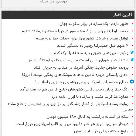
دوربین مداربسته
ات
آخرین اخبار
خاویر باردم؛ یک ستاره در برابر سکوت جهان
خدمه ناو لینکلن: پس از ۸ ماه حضور در دریا خسته و درمانده‌ شدیم
توافق بغداد و شرکت «شورون» برای احداث خط لوله بصره
۴ متهم قتل حمیدرضا رجب‌زاده دستگیر شدند
ولایتی: نیروهای خارجی باید منطقه را ترک کنند
هشدار دبیر شورای عالی امنیت ملی به امریکا درباره تنگه هرمز
پرونده حقوقی جنایت جنگی آمریکا در میناب به جریان افتاد
ادعای زلنسکی درباره تامین ماهانه موشک‌های رهگیر توسط آمریکا
خطای محاسباتی آمریکا و برتری راهبردی جمهوری اسلامی!
زنگ خطر پایان ذخایر دفاعی کشورهای خلیج فارس هم به صدا درآمد
عمان: مذاکرات مثبت و سازنده با ایران ادامه دارد
روایت رسانه اسرائیلی از فشار واشنگتن بر تل‌آویو برای آتش‌بس و خلع سلاح
حماس
سکه در آستانه بازگشت به کانال ۱۸۸ میلیون تومان
دریادار سیاری: امروز هر خبر دقیق، تیری بر قلب امپراطوری دروغ است
وقوع حادثه دریایی در ساحل عمان