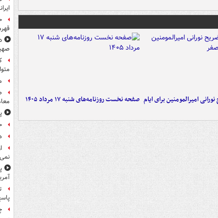
ایرا
ح
قهرم
د
صهی
متوا
م
ورانی امیرالمومنین برای ایام
صفحه نخست روزنامه‌های شنبه ۱۷ مرداد ۱۴۰۵
معام
پ
ح
هد
ا
نمی‌
پ
آمری
ت
پاسخ
چ