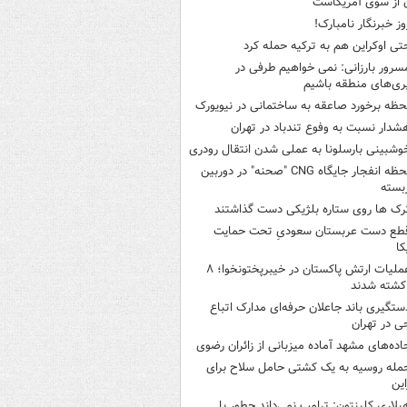
ن از سوی آمریکاست
وز خبرنگار نامبارک!
تی اوکراین هم به ترکیه حمله کرد
سرور بارزانی: نمی خواهیم طرفی در
ری‌های منطقه باشیم
حظه برخورد صاعقه به ساختمانی در نیویورک
شدار نسبت به وفوع تندباد در تهران
وشبینی بارسلونا به عملی شدن انتقال رودری
لحظه انفجار جایگاه CNG "صحنه" در دوربین
بسته
رک ها روی ستاره بلژیکی دست گذاشتند
طع دست عربستان سعودیِ تحت حمایت
کا
عملیات ارتش پاکستان در خیبرپختونخوا؛ ۸
کشته شدند
ستگیری باند جاعلان حرفه‌ای مدارک اتباع
ی در تهران
اده‌های مشهد آماده میزبانی از زائران رضوی
مله روسیه به یک کشتی حامل سلاح برای
این
یلاری کلینتون: ترامپ نمی‌داند چطور با