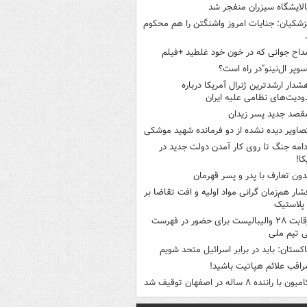
الایشگاه سیزران منفجر شد
زشکیان: جنایات امروز واشنگتن را هم محکوم
داح جوانی که در خون خود غلطید +فیلم
سوپر ال‌نینو"در راه است؟
شدار ارشدترین ژنرال آمریکا درباره
دیت‌های نظامی علیه ایران
قصد جدید پسر زیدان
صاویر دیده‌ نشده از دو فرمانده شهید موشکی
دامه جنگ تا روی کار آمدن دولت جدید در
کا!
دون تعارف با پدر و پسر قهرمان
شار هم‌زمان گرانی مواد اولیه و افت تقاضا بر
ر پلاستیک
رقابت ۲۸ والیبالیست برای حضور در فهرست
ی تیم ملی
اکستان: باید در برابر اسرائیل متحد شویم
راقب علائم هپاتیت باشید!
میون با راننده ۸ ساله در اصفهان توقیف شد