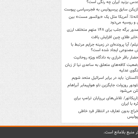
دس بزنید ایران چه رنگی است؟
ازیکن سابق پرسپولیس به فجرسپاسی پیوست
انه‌تا: آمریکا مثل یک «بوکسور مست» بین
ن و روسیه می‌دود
ور برگه جلب برای ۱۴۸ متهم متخلف ارزی
خایر طلای چین افزایش یافت
یلم/ آیا پرونده‌ای در زمینه جرایم مرتبط با
 مصنوعی ایجاد شده است؟
حضار باقر خرازی به دادگاه ویژه روحانیت
ضعیت کافه‌های متعلق به ساعدی نیا از زبان
گوی عدلیه
اکستان: باید در برابر اسرائیل متحد شویم
ئودور روزولت جایگزین ناو هواپیمابر آبراهام
لن می‌شود
اریکاتور/ تلاش‌های بی‌پایان ترامپ برای
ره با ایران
خراج بدون تعارف در انتظار فرد خاطی
پولیس
 منبع بلامانع است.