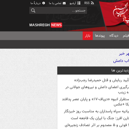
RSS
آرشیو
تماس با ما
دربارهٔ ما
MASHREGH
NEWS
یلم
دیدگاه
پیوندها
بازار
زدیدترین ها
أیید ربایش و قتل حمیدرضا رجب‌زاده
رگیری اعضای داعش و نیروهای جولانی در
 زینب
استقرار انبوه «دی‌اف‑۱۷» و پایان عصر پدافند
یکا +عکس
یانیه سپاه پاسداران به مناسبت روز خبرنگار
ارن افرز: جنگ با ایران یک فاجعه است
ثر تصادف زنجیره‌ای