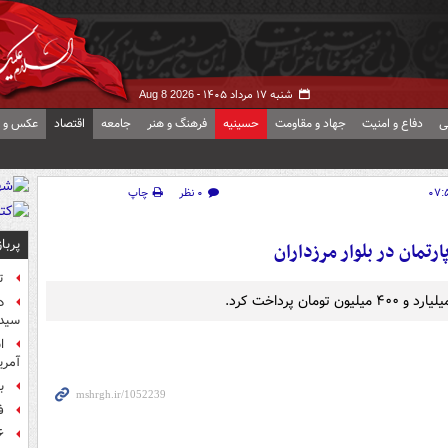
شنبه ۱۷ مرداد ۱۴۰۵ -
Aug 8 2026
ی
دفاع و امنیت
جهاد و مقاومت
حسینیه
فرهنگ و هنر
جامعه
اقتصاد
عکس و ف
۰ نظر
چاپ
پربا
تمان در بلوار مرزداران
ت
د
سیده
آمر
ب
ف
۶ فوتی و ۵ مصدوم بر ا