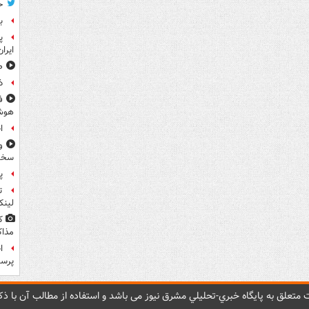
ح
ب
پ
ایرا
صد
ذ
ف
هوش
ا
و
سخن
پ
ت
لینک
ک
مذاک
ا
پرس
متعلق به پایگاه خبري-تحليلي مشرق نيوز می باشد و استفاده از مطالب آن با ذکر