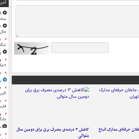
آخری
ق
سخ
ت
حال
ع
تنگه
پ
و
+عک
ج
ر
اکبر
فار
و
داد
س
لان حرفه‌ای مدارک اتباع
کاهش ۳ درصدی مصرف برق برای دومین سال
ب
متوالی