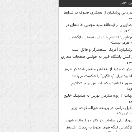
ن اخبار
دردانی پزشکیان از همکاری صنوف در شرایط
ت
صاویری از آیت‌الله سید مجتبی خامنه‌ای در
 تدریس
راقچی: تفاهم با عمان به‌معنی بازگشایی
 هرمز نیست
زشکیان: آمریکا استعمارگر و قاتل است
اکنش باشگاه خیبر به حواشی صفحات مجازی
س
زئیات جدید از نفتکش منفجر شده در هرمز
اهبرد ایران "پنتاگون" را شکست می‌دهد
صدور ۱۰ فقره حکم قصاص برای «کلثوم
ی»
مهلت ۳ روزه سازمان بورس به هلدینگ خلیج
س
کیل ترامپ در پرونده حق‌السکوت، وزیر
گستری شد
ردار علی عظمایی در کنار دو فرمانده شهید
ازگشایی تنگه هرمز منوط به پذیرش شروط