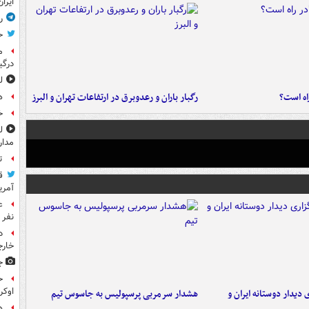
ایرا
ر
ح
م
درگی
ل
راه است؟
رگبار باران و رعدوبرق در ارتفاعات تهران و البرز
ه
خ
مدار
ت
ق
آمری
نفر 
د
خارج
ج
ح
اوکر
 دیدار دوستانه ایران و
هشدار سرمربی پرسپولیس به جاسوس تیم
ه