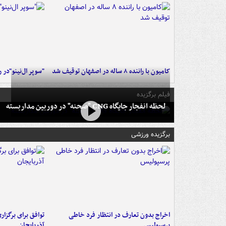
کامیون با راننده ۸ ساله در اصفهان توقیف شد
"سوپر ال‌نینو"در 
فیلم برگزیده
لحظه انفجار جایگاه CNG "صحنه" در دوربین مداربسته
برگزیده ورزشی
اخراج بدون تعارف در انتظار فرد خاطی
توافق برای برگزاری
پرسپولیس
آذربایجان