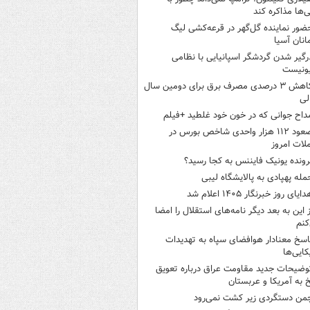
نی‌ها مذاکره کند
ضور نماینده گل‌گهر در قرعه‌کشی لیگ
انان آسیا
رگیر شدن گردشگر اسپانیایی با نظامی
ونیست
کاهش ۳ درصدی مصرف برق برای دومین سال
لی
داح جوانی که در خون خود غلطید +فیلم
صعود ۱۱۲ هزار واحدی شاخص بورس در
لات امروز
رونده یونیک فایننس به کجا رسید؟
مله پهپادی به پالایشگاه لیبی
ایای روز خبرنگار ۱۴۰۵ اعلام شد
ز این به بعد دیگر نامه‌های استقلال را امضا
کنم
اسخ معنادار هوافضای سپاه به تهدیدات
کایی‌ها
وضیحات جدید مقاومت عراق درباره تعویق
 به آمریکا و عربستان
من دستگردی زیر کشت نمی‌رود