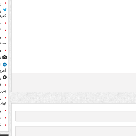
پ
پ
کنید
م
"
ه
محدو
م
ت
ا
آمری
ب
ف
بازا
نهای
پ
م
کا