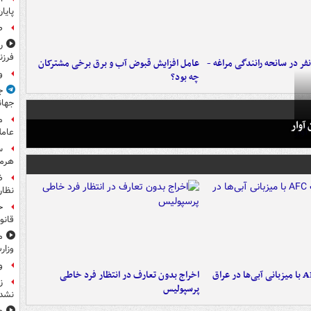
پایا
ص
ر
فرزن
فر در سانحه رانندگی مراغه -
عامل افزایش قبوض آب و برق برخی مشترکان
و
چه بود؟
ج
جهان
م
آوار
عامل
س
هرم
ض
نظار
ح
قانو
م
وزار
و
اخراج بدون تعارف در انتظار فرد خاطی
ز
پرسپولیس
نشد