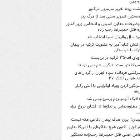
ره یمن
شت پرده تغییر سرمربی تراکتور
خستین تصویر مسی بعد از مرگ پدر
وضیحات معاون امنیتی و انتظامی وزیر کشور
ره قتل حمیدرضا رجب زاده
رد سال والیبال آسیا انتخاب شد
اکنش کنایه‌آمیز به عضویت ترکیه در پیمان
ک با عربستان
یای اف-۳۵ ترکیه در بن‌بست
مریکا نتوانست؛ دیگران هم نمی توانند
رکشی فرمانده سپاه تهران از گردان‌های
ند هوایی لشکر ۲۷
رنگون‌کردن پهپاد اوکراینی با آتش رگبار
‌ها
افبک آلومینیوم پرسپولیسی شد
ز مظلوم‌نمایی براندازها تا افشای دروغ مراد
ی
یدان: ایران هدف پیمان دفاعی مکه نیست
راقچی: اکنون هیچ مذاکره‌ای با آمریکا نداریم
امل اصلی قتل حمیدرضا رجب‌زاده دستگیر