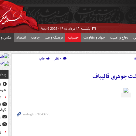
یکشنبه ۱۸ مرداد ۱۴۰۵ -
Aug 9 2026
ی
دفاع و امنیت
جهاد و مقاومت
حسینیه
فرهنگ و هنر
جامعه
اقتصاد
عکس و ف
۰ نظر
چاپ
پربا
ت جوهری قالیباف
ت
هرم
ن
ک
گرف
ط
ش
و