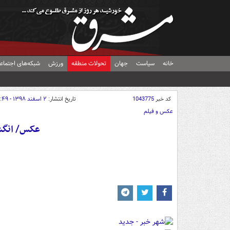
خانه
سیاست
جهان
تحولات منطقه
ورزش
شبکه‌های اجتماع
کد خبر
1043775
تاریخ انتشار:
۲ اسفند ۱۳۹۸ - ۱۱:۴۹
عکس و فیلم
عکس/ انگش