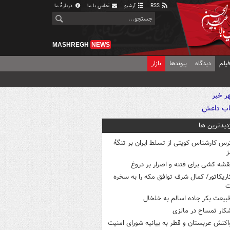
RSS
آرشیو
تماس با ما
دربارهٔ ما
MASHREGH
NEWS
یلم
دیدگاه
پیوندها
بازار
زدیدترین ها
رس کارشناس کویتی از تسلط ایران بر تنگۀ
ز
قشه کشی برای فتنه و اصرار بر دروغ
اریکاتور/ کمال شرف توافق مکه را به سخره
ت
بیعت بکر جاده اسالم به خلخال
کار تمساح در مالزی
اکنش عربستان و قطر به بیانیه شورای امنیت