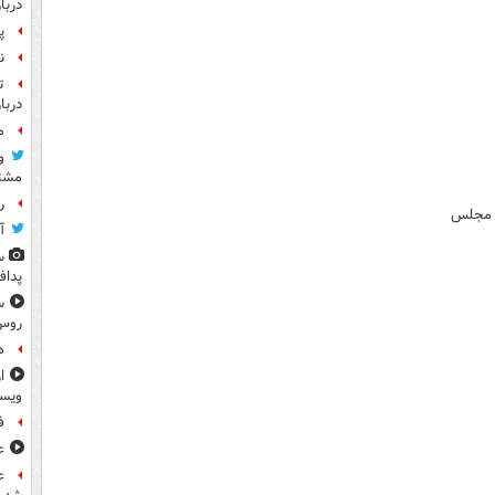
دربا
پ
ن
ت
دربا
م
و
مشتر
رو
ت مجلس
آ
س
پداف
س
روس
ه
ا
ویس
ف
ع
ع