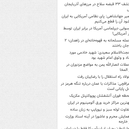
کشف ۳۳ قبضه سلاح در مرزهای آذربایجان
ی
میر جهانشاهی: پای نظامی آمریکایی به ایران
شود آن را قطع می‌کنیم
سوایی دیپلماسی آمریکا در برابر ایران توسط
ر آمریکایی!
حمله مسلحانه به قهوه‌خانه‌ای در زاهدان؛ ۲
جان باختند
جت‌الاسلام سعیدی: شهید خادمی مورد
اد و وثوق امام شهید بود
ملات انصارالله یمن به مواضع مزدوران در
 المخا
ولاد راه استقلال را با رضاییان رفت
راقچی: مذاکرات با عمان درباره تنگه هرمز در
ل پایانی است
حظه فوران آتشفشان پوپوکتپتل مکزیک
هترین مراکز خرید ورق آلومینیوم در ایران
فاوت لوله سبز و نیوپایپ به زبان ساده
مایش محرم و عاشورا در آینه اسناد وزارت
 خارجه
ولیانوف: بحران ایران-آمریکا فقط با دیپلماسی