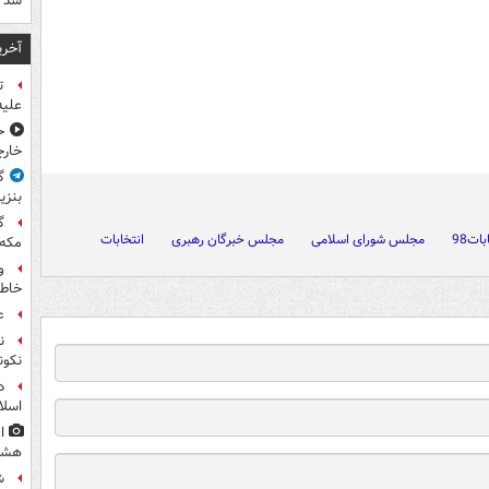
شد
آخری
ت
علیه
ح
خارج
گ
بنزی
گ
بات98
مجلس شورای اسلامی
مجلس خبرگان رهبری
انتخابات
مکه
و
خاطر
ع
ن
نکون
د
اسلا
ا
هشت
ش