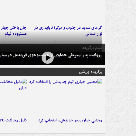
گرمای شدید در جنوب و مرکز؛ ناپایداری در
جان باختن چهار ن
نوار شمالی
هشترود+ فیلم
فیلم برگزیده
روایت پدر امیرعلی جداوی از جست‌وجوی فرزندش در میان 
برگزیده ورزشی
مجتبی جباری تیم جدیدش را انتخاب کرد
دلیل مخالفت AFC با میزبانی آبی‌ها در عراق