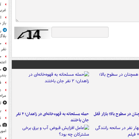
غرب
ا
باز 
ر
بلاگ
نفر 
ح
اعتم
ح
بندر
ف
ع
مراح
ل
ب
ن در سطوح بالا؛ بازار قفل
حمله مسلحانه به قهوه‌خانه‌ای در زاهدان؛ ۲ نفر
ت
جان باختند
ه
امور
ا