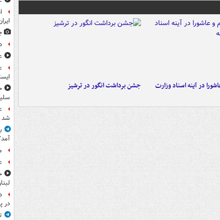
ع
ا
ایران
ج
د
ع
ع
ایست
ورا در آینه اسناد وزارت
جشن برداشت انگور در ترشیز
ح
سلیم
ع
شد
آمد؟
م
ع
ح
لبنا
د
در پ
ت