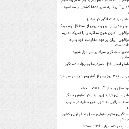
راقچی: ما نه فراموش می‌کنیم نه می‌بخشیم
ذعان آمریکا به عبور ده‌ها کشتی از محاصره
شن برداشت انگور در ترشیز
لیل جدایی رامین رضاییان از استقلال چه بود؟
راقچی: اکنون هیچ مذاکره‌ای با آمریکا نداریم
راقچی: ایران بر عهد مقاومت خود پابرجا
اده است
ضور سخنگوی سپاه بر سر مزار شهید
انی
امل اصلی قتل حمیدرضا رجب‌زاده دستگیر
بررسی ۳۰۰ روز پس از آتش‌بس: چه بر سر غزه
رد سال والیبال آسیا انتخاب شد
ادی‌سازی تولید زیرزمینی در نمایش خانگی
مله اسرائیل به شهرستان نبطیه در جنوب
ن
ستگیری متهم متواری مخل نظام ارزی کشور
یرانشهر
رامپ در دام ایران افتاده است!