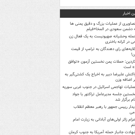
ن اخبار
صاویری از عملیات بزرگ و دقیق یمنی ها
 دشمن سعودی در المخا+فیلم
مله وحشیانه صهیونیست به یک فعال زن
ی در کرانه باختری
لایه‌های رای دهندگان به ترامپ از قیمت
ن!
اردین: حملات یمن نخستین آزمون «توافق
» است
اکنش علیرضا دبیر به اخراج یک کشتی‌گیر به
 اضافه وزن
ملیات تهاجمی اسرائیل در جنوب غربی سوریه
خستین جلسه مدیرعامل تراکتور با جواد
ام برگزار شد
یدار رییس جمهور با رهبر معظم انقلاب
می
عزام زائر اولی‌های آبادانی به زیارت امام
م
هادت جانباز حمله آمریکا به جنوب کرمان