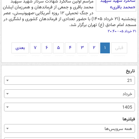
مراسم اولین سالگرد شهادت سردار شهید سپهبد
محمد باقری و جمعی از فرماندهان و همرزمان ایشان
در جنگ تحمیلی ۱۲ روزه آمریکایی-صهیونیستی، عصر
پنجشنبه (۲۱ خرداد ۱۴۰۵) با حضور تعدادی از فرماندهان کشوری و لشگری در
مسجد امام صادق (ع) تهران برگزار شد.
۲۱ خرداد ۰۵ - ۲۰:۴۰
قبلی
۱
۲
۳
۴
۵
۶
۷
بعدی
تاریخ
21
خرداد
1405
فیلترها
همه سرویس‌ها