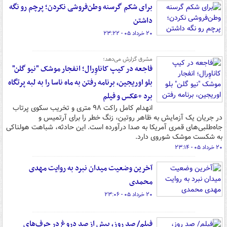
برای شکم گرسنه وطن‌فروشی نکردن؛ پرچم رو نگه
داشتن
۲۰ خرداد ۰۵ - ۲۳:۲۲
مشرق گزارش می‌دهد؛
فاجعه در کیپ کاناوِرال؛ انفجار موشک "نیو گلن"
بلو اوریجین، برنامه رفتن به ماه ناسا را به لبه پرتگاه
برد +عکس و فیلم
انهدام کامل راکت ۹۸ متری و تخریب سکوی پرتاب
در جریان یک آزمایش به ظاهر روتین، زنگ خطر را برای آرتمیس و
جاه‌طلبی‌های قمری آمریکا به صدا درآورده است. این حادثه، شباهت هولناکی
به شکست موشک شوروی دارد.
۲۰ خرداد ۰۵ - ۲۳:۱۴
آخرین وضعیت میدان نبرد به روایت مهدی
محمدی
۲۰ خرداد ۰۵ - ۲۳:۰۶
فیلم/ صد روز، بیش از صد دروغ در حرف‌های