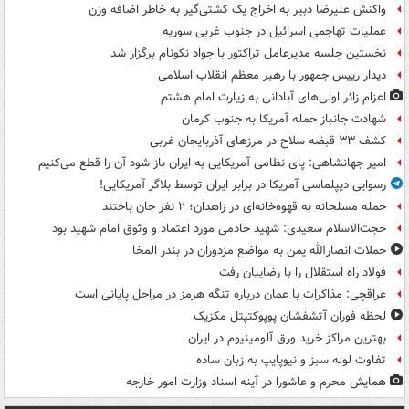
واکنش علیرضا دبیر به اخراج یک کشتی‌گیر به خاطر اضافه وزن
عملیات تهاجمی اسرائیل در جنوب غربی سوریه
نخستین جلسه مدیرعامل تراکتور با جواد نکونام برگزار شد
دیدار رییس جمهور با رهبر معظم انقلاب اسلامی
اعزام زائر اولی‌های آبادانی به زیارت امام هشتم
شهادت جانباز حمله آمریکا به جنوب کرمان
کشف ۳۳ قبضه سلاح در مرزهای آذربایجان غربی
امیر جهانشاهی: پای نظامی آمریکایی به ایران باز شود آن را قطع می‌کنیم
رسوایی دیپلماسی آمریکا در برابر ایران توسط بلاگر آمریکایی!
حمله مسلحانه به قهوه‌خانه‌ای در زاهدان؛ ۲ نفر جان باختند
حجت‌الاسلام سعیدی: شهید خادمی مورد اعتماد و وثوق امام شهید بود
حملات انصارالله یمن به مواضع مزدوران در بندر المخا
فولاد راه استقلال را با رضاییان رفت
عراقچی: مذاکرات با عمان درباره تنگه هرمز در مراحل پایانی است
لحظه فوران آتشفشان پوپوکتپتل مکزیک
بهترین مراکز خرید ورق آلومینیوم در ایران
تفاوت لوله سبز و نیوپایپ به زبان ساده
همایش محرم و عاشورا در آینه اسناد وزارت امور خارجه