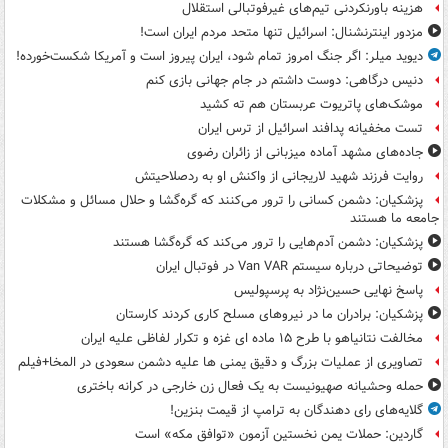
هزینه باورنکردنی تیم‌های غیرفوتبالی استقلال
مزدور اینترنشنال: اسرائیل تنها متحد مردم ایران است!
دیوید میلر: اگر جنگ امروز تمام شود، ایران پیروز است و آمریکا شکست‌خورده!
دنیس درگاهی: دوست داشتم در جام جهانی بازی کنم
موشک‌های پاتریوت عربستان هم ته‌ کشید
تست مخفیانه پدافند اسرائیل از ترس ایران
جاده‌های مشهد آماده میزبانی از زائران رضوی
روایت فرزند شهید لاریجانی از واکنش او به ردصلاحیتش
پزشکیان: دشمن کسانی را ترور می‌کنند که گره‌گشا و حلال مسائل و مشکلات
جامعه ما هستند
پزشکیان: دشمن آدم‌هایی را ترور می‌کند که گره‌گشا هستند
توضیحاتی درباره سیستم Van VAR در فوتبال ایران
پاسخ نهایی حسین‌نژاد به پرسپولیس
پزشکیان: برادران ما در نیروهای مسلح کاری کردند کارستان
مخالفت نتانیاهو با طرح ۱۵ ماده ای غزه و تکرار لفاظی علیه ایران
تصاویری از عملیات بزرگ و دقیق یمنی ها علیه دشمن سعودی در المخا+فیلم
حمله وحشیانه صهیونیست به یک فعال زن خارجی در کرانه باختری
گلایه‌های رای دهندگان به ترامپ از قیمت بنزین!
گاردین: حملات یمن نخستین آزمون «توافق مکه» است