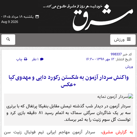
یکشنبه ۱۸ مرداد ۱۴۰۵ -
Aug 9 2026
ورزش
کد خبر
998337
تاریخ انتشار:
۱۲ مهر ۱۳۹۸ - ۱۶:۲۰
۱ نظر
چاپ
ورزش
واکنش سردار آزمون به شکستن رکورد دایی و مهدوی‌کیا
+عکس
سردار آزمون در دیدار شب گذشته تیمش مقابل بنفیکا پرتغال که با برتری
سه بر یک شاگردان سرگئی سماک به اتمام رسید ۸۱ دقیقه بازی کرد و
توانست گل سوم زنیت را به ثمر برساند.
به گزارش مشرق
، سردار آزمون مهاجم ایرانی تیم فوتبال زنیت سن