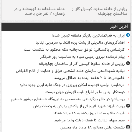
روایتی از حادثه سقوط کپسول گاز از
حمله مسلحانه به قهوه‌خانه‌ای در
عا
ساختمان چهارطبقه
زاهدان؛ ۲ نفر جان باختند
دس
آخرین اخبار
ایران به قدرتمندترین بازیگرِ منطقه تبدیل شده!
افشاگری‌های مالدینی از پشت پرده انتخاب سرمربی ایتالیا
کارشناس پاکستانی: توافق سه‌جانبه مکه محکوم به شکست است
پیام فرمانده نیروی زمینی سپاه به مناسبت روز خبرنگار
روایتی از حادثه سقوط کپسول گاز از ساختمان چهارطبقه
بیانیه شدیداللحن سازمان حشد الشعبی عراق و حمایت از فالح الفیاض
خاموشی‌ها تا ۲ هفته آینده به حداقل می‌رسد
مرشایمر: ترامپ فهمیده امکان پیروزی در جنگ علیه ایران وجود ندارد
درستکار: بنای ما بر اخراج نایب قهرمان جهان نیست
روس‌اتم: در حال بازگرداندن متخصصان به نیروگاه هسته‌ای بوشهر هستیم
روایت فرزند شهید لاریجانی از واکنش پدرش به ردصلاحیتش
قیمت طلا و سکه امروز یکشنبه ۱۸ مرداد ۱۴۰۵
سود سهام عدالت تا هفته دولت واریز می‌شود
نشست علنی مجازی ۱۸ مرداد ماه مجلس