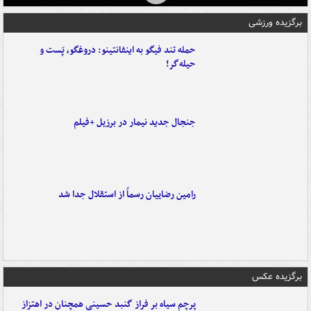
برگزیده ورزشی
حمله تند فیگو به اینفانتینو: دروغگو، پَست‌ و
حیله‌گر!
جنجال جدید نیمار در برزیل +فیلم
رامین رضاییان رسماً از استقلال جدا شد
برگزیده عکس
پرچم سیاه بر فراز گنبد حسینی همچنان در اهتزاز