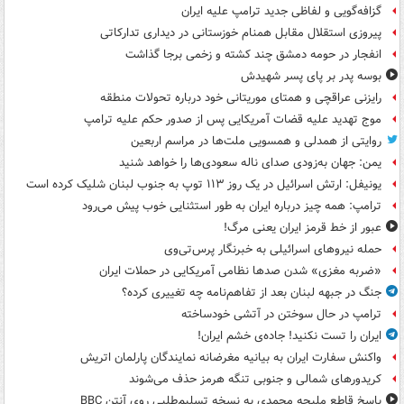
گزافه‌گویی و لفاظی جدید ترامپ علیه ایران
پیروزی استقلال مقابل همنام خوزستانی در دیداری تدارکاتی
انفجار در حومه دمشق چند کشته و زخمی برجا گذاشت
بوسه‌ پدر بر پای پسر شهیدش
رایزنی عراقچی و همتای موریتانی خود درباره تحولات منطقه
موج تهدید علیه قضات آمریکایی پس از صدور حکم علیه ترامپ
روایتی از همدلی و همسویی ملت‌ها در مراسم اربعین
یمن: جهان به‌زودی صدای ناله سعودی‌ها را خواهد شنید
یونیفل: ارتش اسرائیل در یک روز ۱۱۳ توپ به جنوب لبنان شلیک کرده است
ترامپ: همه چیز درباره ایران به طور استثنایی خوب پیش می‌رود
عبور از خط قرمز ایران یعنی مرگ!
حمله نیروهای اسرائیلی به خبرنگار پرس‌تی‌وی
«ضربه مغزی» شدن صدها نظامی آمریکایی در حملات ایران
جنگ در جبهه لبنان بعد از تفاهم‌نامه چه تغییری کرده؟
ترامپ در حال سوختن در آتشی خودساخته
ایران را تست نکنید! جاده‌ی خشم ایران!
واکنش سفارت ایران به بیانیه مغرضانه نمایندگان پارلمان اتریش
کریدورهای شمالی و جنوبی تنگه هرمز حذف می‌شوند
پاسخ قاطع ملیحه محمدی به نسخه تسلیم‌طلبی روی آنتن BBC