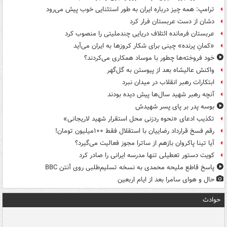
ترامپ: همه چیز درباره ایران به طور استثنایی خوب پیش می‌رود
دشان از دست عربستان فرار کرد
عربستان فرمانده ائتلاف دریایی چندملیتی را منصوب کرد
«کمانِ پرنده» چینی برای شکار کروزها به ایران می‌آید
خود فروخته‌ها چطور با موساد همکاری می‌کردند؟
واکنش عالیشاه بعد از پیوستن به گل‌گهر
ابتکارات رهبر انقلاب در میدان نبرد
آنچه رهبر شهید سال‌ها پیش دیده بودند
بوسه‌ پدر بر پای پسر شهیدش
تکذیب ادعای «نحوه ردزنی محل استقرار شهید لاریجانی»
رقم فسخ قرارداد رضاییان با استقلال فقط ۱۰۰میلیون تومان!
آیا تینا پاکروان بازهم از ساترا مجوز فعالیت می‌گیرد؟
کویت دستور تعطیلی تنها مدرسه ایرانی را صادر کرد
پاسخ قاطع ملیحه محمدی به نسخه تسلیم‌طلبی روی آنتن BBC
حال و هوای سامرا بعد از ایام اربعین
حوادث