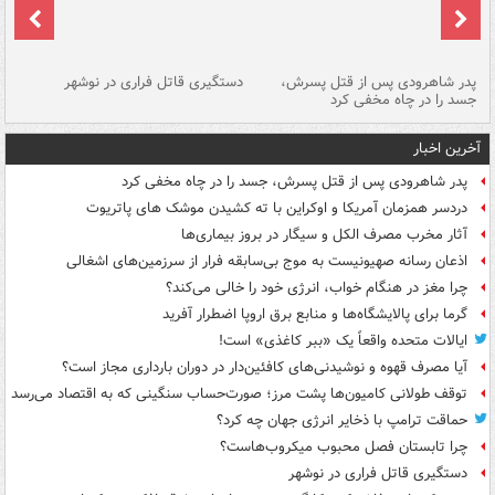
ر
پدر شاهرودی پس از قتل پسرش،
دستگیری قاتل فراری در نوشهر
آت
جسد را در چاه مخفی کرد
دی
آخرین اخبار
پدر شاهرودی پس از قتل پسرش، جسد را در چاه مخفی کرد
دردسر همزمان آمریکا و اوکراین با ته کشیدن موشک های پاتریوت
آثار مخرب مصرف الکل و سیگار در بروز بیماری‌ها
اذعان رسانه صهیونیست به موج بی‌سابقه فرار از سرزمین‌های اشغالی
چرا مغز در هنگام خواب، انرژی خود را خالی می‌کند؟
گرما برای پالایشگاه‌ها و منابع برق اروپا اضطرار آفرید
ایالات متحده واقعاً یک «ببر کاغذی» است!
آیا مصرف قهوه و نوشیدنی‌های کافئین‌دار در دوران بارداری مجاز است؟
توقف طولانی کامیون‌ها پشت مرز؛ صورت‌حساب سنگینی که به اقتصاد می‌رسد
حماقت ترامپ با ذخایر انرژی جهان چه کرد؟
چرا تابستان فصل محبوب میکروب‌هاست؟
دستگیری قاتل فراری در نوشهر