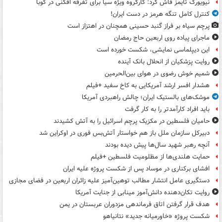
نیویورک تایمز فاش کرد: کارگروه ویژه سیا برای تفرقه افکنی در کوبا
کنترل کامل تنگه هرمز در دست ایران!
پرچم سیاه بر فراز گنبد حسینی همچنان در اهتزاز است
ماجرای پیاده روی اربعین حاج رمضان
این دیپلماسی نمایشی، شکست خورده است
روایت پزشکیان از انحلال بانک آینده
شمیم خوش رضوی در هوای بین‌الحرمین
هشدار افسر ارشد آمریکایی به کاخ سفید +فیلم
موشک‌های بالستیک ایران؛ چالش راهبردی آمریکا
باید افراد کارآمدتر را به کار گرفت
حامیان فلسطین در مکزیک پرچم اسرائیل را به آتش کشیدند
دبیرکل سازمان ملل باز هم خواستار آتش‌بس فوری در اوکراین شد
آنچه رهبر شهید سال‌ها پیش دیده بودند
حمایت هلندی‌ها از مظلومیت فلسطین +فیلم
افشای برکناری در موساد پس از شکست پروژه علیه ایران
دستگیری عامل انتشار مطالب توهین‌آمیز علیه زائران اربعین در فضای مجازی
روایت تکان‌دهنده دانش‌آموز مینابی از جنایت آمریکا
هدف قرار گرفتن اتاق‌ فرماندهی مزدوران عربستان در یمن
شکست پروژه «خاورمیانه جدید» نتانیاهو