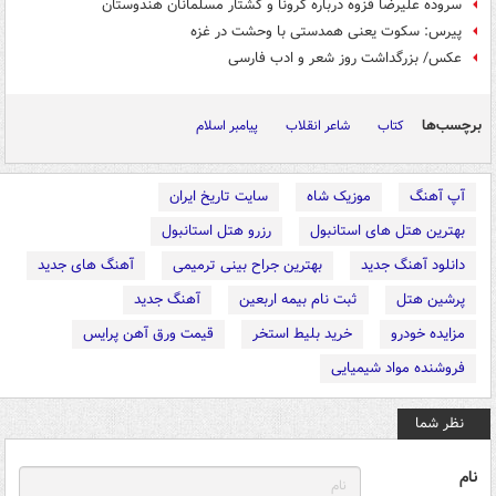
سروده علیرضا قزوه درباره کرونا و کشتار مسلمانان هندوستان
پیرس: سکوت یعنی همدستی با وحشت در غزه
عکس/ بزرگداشت روز شعر و ادب فارسی
برچسب‌ها
کتاب
شاعر انقلاب
پیامبر اسلام
آپ آهنگ
موزیک شاه
سایت تاریخ ایران
بهترین هتل های استانبول
رزرو هتل استانبول
دانلود آهنگ جدید
بهترین جراح بینی ترمیمی
آهنگ های جدید
پرشین هتل
ثبت نام بیمه اربعین
آهنگ جدید
مزایده خودرو
خرید بلیط استخر
قیمت ورق آهن پرایس
فروشنده مواد شیمیایی
نظر شما
نام