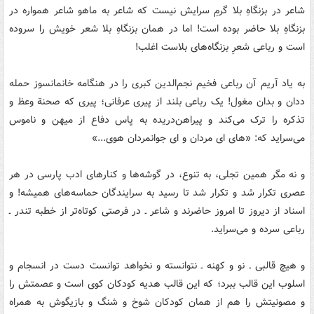
شاعر در بزنگاهِ بلا گرمِ سرایش نیست که شاعر به ماهو شاعر همواره در
بزنگاهِ بلا حاضر بوده است! اما در همان بزنگاهِ بلا شعر خویش را سروده
است و رباعی شعرِ بزنگاه‏‌های بلاست اغلب!
به یاد آریم آن رباعی فخیم نجم‌‏الدین کبری را در هنگامه خانمان‏سوز حمله
‏ددان و بدان مغول! یک رباعی بلند از پیری عرفانی؛ پیری که صحنة وعظ و
تذکره را ترک می‏‌کند و پیراهن‏‌دریده به پاس دفاع از میهن و ناموس
می‏‌سراید که: «های ای مردان و ای جوانمردان هوی...»
و نه مگر همین تجلی، به تنوع، در گوشه‏‌ها و کنارهای ادب پارسی در هر
عصری تکرار شد و تکرار شد تا رسید به سرایندگان حماسه‏‌های همیشه! و
اسناد از دیروز تا امروز حاضرند و شاعر ـ در فرصتی کوتاه‏‌تر از خطبه تندر ـ
رباعی سرده و می‏‌سراید.
و هیچ قالبی ـ نو و کهنه ـ نتوانسته و نخواهد توانست دست در انسجام و
اسلوب این قالب ببرد؛ که این قالب هدیه کودکان کوی است و عصمتش را
و مصونیتش را هم از همان کودکان شوخ و شنگ و بازیگوش به همراه