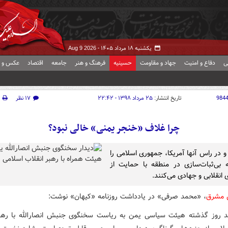
یکشنبه ۱۸ مرداد ۱۴۰۵ -
Aug 9 2026
ی
دفاع و امنیت
جهاد و مقاومت
حسینیه
فرهنگ و هنر
جامعه
اقتصاد
عکس و ف
984
تاریخ انتشار:
۲۵ مرداد ۱۳۹۸ - ۲۲:۴۲
۱۷ نظر
چرا غلاف «خنجر یمنی» خالی نبود؟
و در راس آنها آمریکا، جمهوری اسلامی را
 بی‌ثبات‌سازی در منطقه با حمایت از
 انقلابی و جهادی می‌کنند.
ش مشرق
، «محمد صرفی» در یادداشت روزنامه «کیهان» نوشت:
د روز گذشته هیئت سیاسی یمن به ریاست سخنگوی جنبش انصارالله با ره