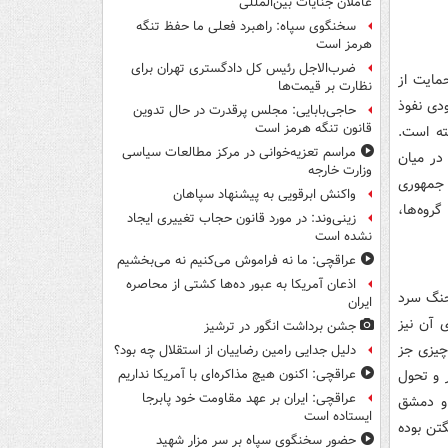
عاملان جنایات بین‌المللی
سخنگوی سپاه: راهبرد فعلی ما حفظ تنگه
هرمز است
ضرب‌الاجل رئیس کل دادگستری تهران برای
حمایت از
نظارت بر قیمت‌ها
ودی نفوذ
حاجی‌بابایی: مجلس پرقدرت در حال تدوین
قانون تنگه هرمز است
ته است.
مراسم تعزیه‌خوانی در مرکز مطالعات سیاسی
در میان
وزارت خارجه
 جمهوری
واکنش ابرقویی به پیشنهاد سپاهان
روه‌ها،
زینی‌وند: در مورد قانون حجاب تغییری ایجاد
نشده است
عراقچی: ما نه فراموش می‌کنیم نه می‌بخشیم
اذعان آمریکا به عبور ده‌ها کشتی از محاصره
 جنگ سرد
ایران
 آن نیز
جشن برداشت انگور در ترشیز
 چیزی جز
دلیل جدایی رامین رضاییان از استقلال چه بود؟
 و تحول
عراقچی: اکنون هیچ مذاکره‌ای با آمریکا نداریم
عراقچی: ایران بر عهد مقاومت خود پابرجا
 و دمشق
ایستاده است
گتن بوده
حضور سخنگوی سپاه بر سر مزار شهید