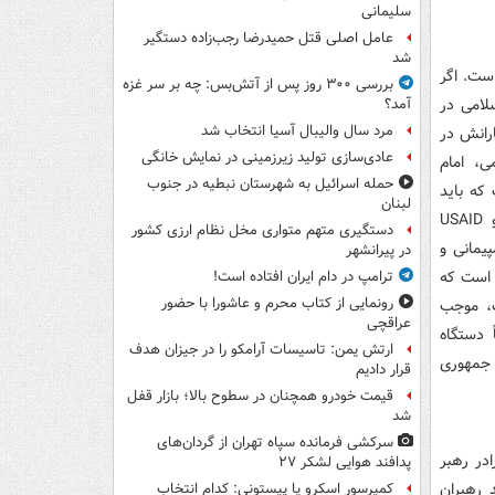
سلیمانی
عامل اصلی قتل حمیدرضا رجب‌زاده دستگیر
شد
است. اگر
بررسی ۳۰۰ روز پس از آتش‌بس: چه بر سر غزه
سلامی در
آمد؟
مرد سال والیبال آسیا انتخاب شد
رانش در
عادی‌سازی تولید زیرزمینی در نمایش خانگی
ی، امام
حمله اسرائیل به شهرستان نبطیه در جنوب
که باید
لبنان
به‌صورت منظم در قالب بنیادهایی همچون NED (بنیاد اعانه ملی برای دموکراسی) و USAID
دستگیری متهم متواری مخل نظام ارزی کشور
یمانی و
در پیرانشهر
ی است که
ترامپ در دام ایران افتاده است!
رونمایی از کتاب محرم و عاشورا با حضور
ف، موجب
عراقچی
 دستگاه
ارتش یمن: تاسیسات آرامکو را در جیزان هدف
 جمهوری
قرار دادیم
قیمت خودرو همچنان در سطوح بالا؛ بازار قفل
شد
سرکشی فرمانده سپاه تهران از گردان‌های
ادر رهبر
پدافند هوایی لشکر ۲۷
 رهبران
کمپرسور اسکرو یا پیستونی: کدام انتخاب