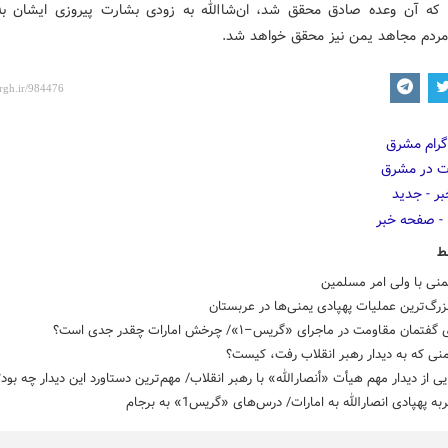
 که آن وعده صادق محقق شد، ان‌شاالله به زودی بشارت پیروزی ایشان به 
 مردم مجاهد یمن نیز محقق خواهد شد.
ط
منی با ولی امر مسلمین
زرگ‌ترین عملیات پهپادی یمنی‌ها در عربستان
مان مقاومت در ماجرای «گریس–‌۱»/ چرخش امارات چقدر جدی است؟
نی که به دیدار رهبر انقلاب رفت، کیست؟
ی از دیدار مهم هیأت «أنصارالله» با رهبر انقلاب/ مهم‌ترین دستاورد این دیدار چه بود؟
ه پهپادی انصارالله به امارات/ درس‌های «گریس1» به برجام