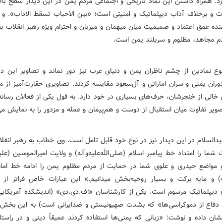
زد. همراه داشتن این نماد تاریخی و اجتماعی مردم یمن در این دیدار سطح بالا
 و برخلاف آداب دیپلماتیک و امنیتی است؛ «بین الاحباب تسقط الاداب». و
ه عمق اعتماد و صمیمیت میان میهمان و میزبان و احترام ویژه رهبر انقلاب به
 مجاهد، مظلوم و سربلند یمن است.
ع نمادین از چشم ناظران یمن و دنیای عرب نیز دور نماند و تصاویر این دیدا
وران یمنی و سران اماراتی و آل‌سعود مقایسه کردند. تصاویری حقارت‌آمیز از م
خالی از خنجرشان، حرف‌های بسیاری در خود دارد. به قول یکی از فعالان رسانه
ویر تفاوت میان استقبال از دوست و هم‌پیمان و عمله و مزدور را به نمایش می‌
دالسلام در این دیدار نیز در نوع خود قابل تامل است. وی خطاب به رهبر انقل
 شما را امتداد خط پیامبر اسلام (صلی‌الله‌علیه‌وآله) و ولایت امیرالمومنین (علیه
 و مواضع حیدری و علوی شما در حمایت از مردم مظلوم یمن را ادامه‌ خط اما
الله) و مایه‌ برکت و بسیار روحیه‌بخش می‏دانیم.» این عبارات خاص فراتر از 
دیپلماتیک مرسوم است. یکی از کارشناسان «اف.دی.دی» (اندیشکده آمریکای
د دفاع از دموکراسی‌ها» که بشدت صهیونیستی و ضدایرانی است) به این بخش ا
ان داده و نوشت: «زبانی که یمنی‌ها استفاده کردند عمیقاً دینی و در راستا