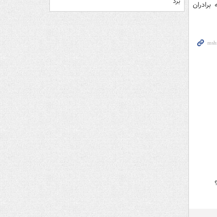
برد
برادران