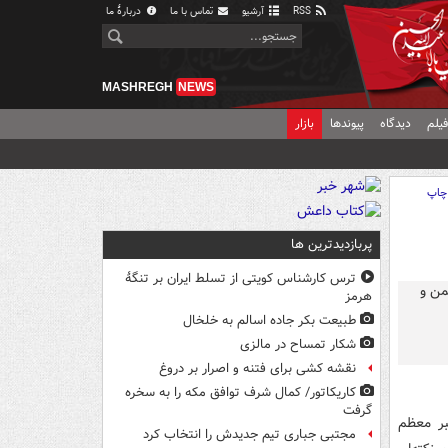
RSS
آرشیو
تماس با ما
دربارهٔ ما
MASHREGH
NEWS
یلم
دیدگاه
پیوندها
بازار
چاپ
پربازدیدترین ها
ترس کارشناس کویتی از تسلط ایران بر تنگۀ
هرمز
طبیعت بکر جاده اسالم به خلخال
شکار تمساح در مالزی
نقشه کشی برای فتنه و اصرار بر دروغ
کاریکاتور/ کمال شرف توافق مکه را به سخره
گرفت
بر معظم
مجتبی جباری تیم جدیدش را انتخاب کرد