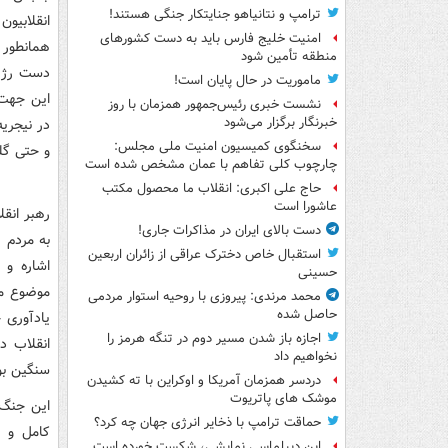
ترامپ و نتانیاهو جنایتکار جنگی هستند!
انقلابیو
امنیت خلیج فارس باید به دست کشورهای
منطقه تأمین شود
دست رژیم
ماموریت در حال پایان است!
این جهت 
نشست خبری رئیس‌جمهور همزمان با روز
خبرنگار برگزار می‌شود
در نیجریه
سخنگوی کمیسیون امنیت ملی مجلس:
و حتی گلو
چارچوب کلی تفاهم با عمان مشخص شده است
حاج علی اکبری: انقلاب ما محصول مکتب
عاشورا است
رهبر انقل
دست بالای ایران در مذاکرات جاری!
به مردم 
استقبال خاص دخترک عراقی از زائران اربعین
‌اشاره و
حسینی
موضوع مف
محمد مرندی: پیروزی با روحیه استوار مردمی
حاصل شده
اجازه باز شدن مسیر دوم در تنگه هرمز را
انقلاب د
نخواهیم داد
سنگین بو
دردسر همزمان آمریکا و اوکراین با ته کشیدن
موشک های پاتریوت
این جنگ 
حماقت ترامپ با ذخایر انرژی جهان چه کرد؟
کامل و ح
این دیپلماسی نمایشی، شکست خورده است