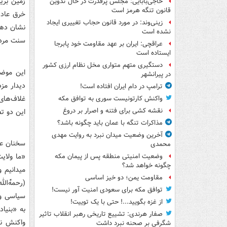
زمین بری
حاجی‌بابایی: مجلس پرقدرت در حال تدوین
قانون تنگه هرمز است
خرق عادت
زینی‌وند: در مورد قانون حجاب تغییری ایجاد
نشان دهند
نشده است
سنت مردم
عراقچی: ایران بر عهد مقاومت خود پابرجا
ایستاده است
دستگیری متهم متواری مخل نظام ارزی کشور
این موضو
در پیرانشهر
دیدار مزد
ترامپ در دام ایران افتاده است!
غلاف‌های 
واکنش کارتونیست سوری به توافق مکه
نقشه کشی برای فتنه و اصرار بر دروغ
این دو تص
مذاکرات تنگه با عمان باید چگونه باشد؟
آخرین وضعیت میدان نبرد به روایت مهدی
سخنان عب
محمدی
«ما ولایت
وضعیت امنیتی منطقه پس از پیمان مکه
چگونه خواهد شد؟
می‏دانیم
مقاومت یمن؛ دو خیز اساسی
(رحمهًْ‌
توافق مکه برای سعودی امنیت آور نیست!
سیاسی و 
از غزه بگویید...! حتی با یک توییت!
به «بنیا
صفار هرندی: تشییع تاریخی رهبر انقلاب تاثیر
واکنش نش
شگرفی بر صحنه نبرد داشت