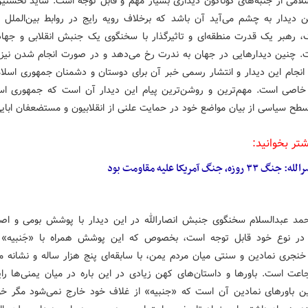
سلامی از جنبه‌های گوناگون دیداری بسیار مهم و قابل توجه است. شاید نخستین 
ن دیدار به چشم می‌آید آن باشد که برخلاف رویه رایج در روابط بین‌الملل 
ک، رهبر یک قدرت منطقه‌ای و تاثیرگذار با سخنگوی یک جنبش انقلابی و جهاد
. چنین دیدارهایی در جهان به ندرت رخ می‌دهد و در صورت انجام شدن نیز ر
 انجام این دیدار و انتشار رسمی خبر آن برای دوستان و دشمنان جمهوری اسلا
 خاصی است. مهم‌ترین و روشن‌ترین پیام این دیدار آن است که جمهوری اس
سطح سیاسی از بیان مواضع خود در حمایت علنی از انقلابیون و مستضعفان ابایی
شتر بخوانید:
: جنگ ۳۳ روزه، جنگ آمریکا علیه مقاومت بود
د عبدالسلام سخنگوی جنبش انصارالله در این دیدار با پوشش بومی و اص
در نوع خود قابل توجه است، بخصوص که این پوشش همراه با «جَنبیه» ن
خنجری نمادین و سنتی میان مردم یمن، با سابقه‌ای پنج هزار ساله و نشانه مر
عت است. باورها و داستان‌های کهن زیادی در این باره در میان یمنی‌ها را
ین باورهای نمادین آن است که «جنبیه» از غلاف خود خارج نمی‌شود مگر خون