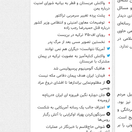
نکته‌ای
واکنش عربستان و قطر به بیانیه شورای امنیت
و مسائل
درباره یمن
ی دیدار
پشت پرده تغییر سرمربی تراکتور
توضیحات معاون امنیتی و انتظامی وزیر کشور
سانه‌ای
درباره قتل حمیدرضا رجب زاده
می حاوی
رویای اف-۳۵ ترکیه در بن‌بست
لامی در
نخستین تصویر مسی بعد از مرگ پدر
 ندارد.
آمریکا نتوانست؛ دیگران هم نمی توانند
واکنش کنایه‌آمیز به عضویت ترکیه در پیمان
مشترک با عربستان
هافبک آلومینیوم پرسپولیسی شد
فیدان: ایران هدف پیمان دفاعی مکه نیست
از مظلوم‌نمایی براندازها تا افشای دروغ مراد
ویسی
یل مردم
جان دوباره نگین فیروزه ای ایران «دریاچه
ارومیه»
یز بود.
اعتراف جالب یک رسانه آمریکایی به شکست
دانگی و
سرنگون‌کردن پهپاد اوکراینی با آتش رگبار
یج است.
روس‌ها
ی را بر
شوخی حاج‌قاسم با خبرنگار در عملیات