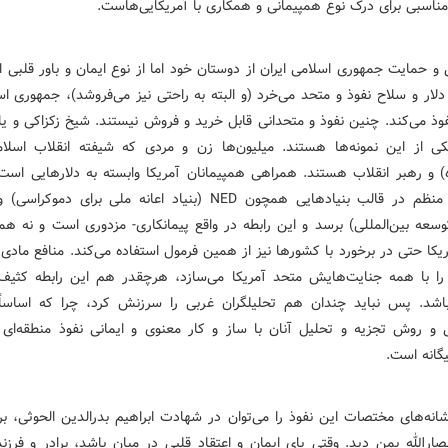
 مناسبی برای درک نوع همپیمانی و همکاری با آمریکایی‌هاست.
و حمایت جمهوری اسلامی ایران از دوستان خود اما از نوع ایمان و باور قلبی 
 دلار و سلاح نفوذ و متحد می‌خرد (و البته به راحتی نیز می‌فروشد)، جمهوری ا
فوذ می‌کند. چنین نفوذ و متحدانی قابل خرید و فروش نیستند. شیخ زکزاکی و یا
کی از این نمونه‌ها هستند. میلیون‌ها زن و مردی که شیفته انقلاب اسلام
) و رهبر انقلاب هستند. همراهی همپیمانان آمریکا وابسته به دلارهایی است 
وسعه بین‌المللی) برسد و این رابطه در واقع پیمانکاری- مزدوری است و نه همپ
ریکا حتی در برخورد با کشورها نیز از همین فرمول استفاده می‌کند. منافع ماد
را با همه جنایت‌هایش متحد آمریکا می‌سازد، هرچقدر هم این رابطه کثی
اشد. پس نباید چندان هم تحلیلگران غربی را سرزنش کرد، چرا که اساساً
 و روش تجزیه و تحلیل آنان با ساز و کار معنوی و ایمانی نفوذ منطقه‌ای
گانه است.
انه‌های مختصات این نفوذ را می‌توان در شهادت ابراهیم بدرالدین الحوثی، بر
ارالله یمن دید. وقتی پای ایمان و اعتقاد قلبی در میان باشد، برادر و فرزند