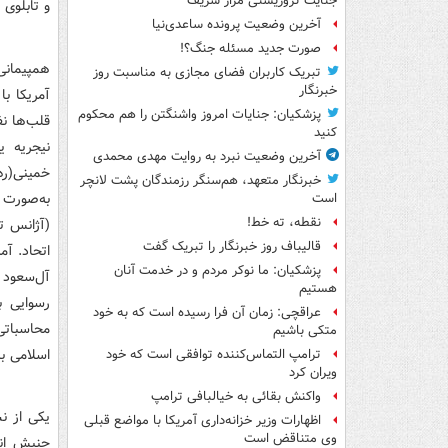
جنایت تروریستی مزار شریف
و تابلوی
آخرین وضعیت پرونده ساعدی‌نیا
صورت جدید مسئله جنگ؟!
همپیمانی 
تبریک کاربران فضای مجازی به مناسبت روز
خبرنگار
آمریکا با
پزشکیان: جنایات امروز واشنگتن را هم محکوم
قلب‌ها ن
کنید
نیجریه ی
آخرین وضعیت نبرد به روایت مهدی محمدی
خمینی(ره
خبرنگار متعهد، هم‌سنگر رزمندگان پشت لانچر
است
نقطه، ته خط!
(آژانس ت
قالیباف روز خبرنگار را تبریک گفت
اتحاد. آم
پزشکیان: ما نوکر مردم و در خدمت آنان
آل‌سعود 
هستیم
رسوایی ب
عراقچی: زمان آن فرا رسیده است که به خود
محاسباتی
متکی باشیم
اسلامی بی
ترامپ التماس‌کننده توافقی است که خود
ویران کرد
واکنش بقائی به خیالبافی ترامپ
یکی از نش
اظهارات وزیر خزانه‌داری آمریکا با مواضع قبلی
وی متناقض است
جنبش انص