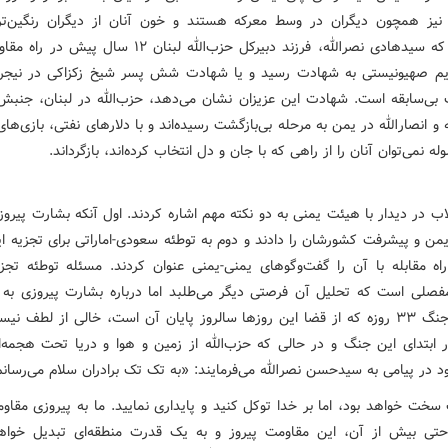
ن نیز همچون دیگران در وسط معرکه هستند و خون آنان از دیگران رنگین‌ت
همانطور که سیدهادی نصرالله، فرزند دبیرکل حزب‌الله لبنان ۱۲ سال
 صهیونیستی به شهادت رسید و یا شهادت شش پسر شیخ زکزاکی در نیجری
بی‌سابقه است. شهادت این عزیزان نشان می‌دهد، حزب‌الله در لبنان، جنبش
 و انصارالله در یمن به مرحله بی‌بازگشت رسیده‌اند و با دلارهای نفتی، بازی‌ه
له نمی‌توان آنان را از راهی که با جان و دل انتخاب کرده‌اند، بازگرداند.
اب در دیدار با هیئت یمنی به دو نکته مهم ‌اشاره کردند. اول آنکه بشارت پیر
یمن و پیشرفت کشورشان را دادند و دوم به توطئه سعودی-اماراتی برای تجزیه ا
 راه مقابله با آن را گفت‌وگوهای یمنی-یمنی عنوان کردند. مسئله توطئه تجز
صلی است که تحلیل آن فرصتی دیگر می‌طلبد اما درباره بشارت پیروزی به ی
یادآوری جنگ ۳۳ روزه که از قضا این روزها سالروز پایان آن است، خالی از لطف ن
ر ابتدای این جنگ و در حالی که حزب‌الله از زمین و هوا و دریا تحت هجمه‌ا
د در پیامی به سیدحسن نصرالله می‌فرمایند: «به تک تک برادران سلام می‌رسانم
سخت خواهد بود، اما بر خدا توکل کنید و پایداری ‌نمایید. ما به پیروزی مقاو
تی بیش از آن، این مقاومت پیروز و به یک قدرت منطقه‌ای تبدیل خوا