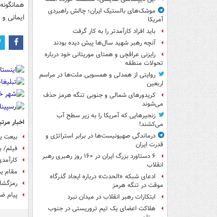
همانگونه
موشک‌های بالستیک ایران؛ چالش راهبردی
ایمانی و
آمریکا
باید افراد کارآمدتر را به کار گرفت
آنچه رهبر شهید سال‌ها پیش دیده بودند
رایزنی عراقچی و همتای موریتانی خود درباره
تحولات منطقه
روایتی از همدلی و همسویی ملت‌ها در مراسم
اربعین
کریدورهای شمالی و جنوبی تنگه هرمز حذف
می‌شوند
زنجیرهایی که آمریکا را به زیر سطح آب
اخبار مرتب
می‌کشند!
درماندگی صهیونیست‌ها در برابر استراتژی و
بیعت ی
قدرت ایران
فیلم/ ب
۶ دستاورد بزرگ ایران در ۱۶۰ روز رهبری رهبر
کارآمدی گفت
انقلاب
مقام یم
ادعای شبکه «الحدث» درباره ایجاد گذرگاه
رمزگشای
موقت در تنگه هرمز
پیام ضرب
ابتکارات رهبر انقلاب در میدان نبرد
هلاکت اعضای یک تیم تروریستی در جنوب