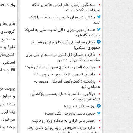
ولایت فق
سخنگوی ارتش: نظم ایرانی حاکم بر تنگه
غیرقابل بازگشت است
ولایتی: نیروهای خارجی باید منطقه را ترک
کنند
غربی‌ها و
هشدار دبیر شورای عالی امنیت ملی به امریکا
گروه‌های 
درباره تنگه هرمز
منطقه‌ای
خطای محاسباتی آمریکا و برتری راهبردی
نفوذ و ح
جمهوری اسلامی!
کشورهای 
تأکید دادستان کل کشور بر انسجام ملی برای
مقابله با جنگ روانی دشمن
اسلامی ن
چرا بیت المال باید خرج مجرمان امنیتی شود؟
اقلیت‌ها
ماجرای تصویب کنوانسیون خزر چیست؟
پزشکیان: گفت‌وگوها آمریکا را مجبور به
همراهی کرد
پرونده دی
عراقچی: تفاهم با عمان به‌معنی بازگشایی
و تجاوز 
تنگه هرمز نیست
رابطه آمر
روز خبرنگار نامبارک!
یک ابزار
حدس بزنید ایران چه رنگی است؟
می‌شود. 
احضار باقر خرازی به دادگاه ویژه روحانیت
بودند و ک
تاکید وزارت خارجه بر لزوم روشن شدن ابعاد