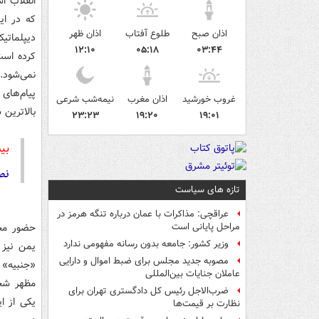
انقلاب ا
که در ای
اذان صبح
طلوع آفتاب
اذان ظهر
دیپلماتی
۱۲:۱۰
۰۵:۱۸
۰۳:۴۴
کرده است
نمی‌شود.
پیام‌های
غروب خورشید
اذان مغرب
نیمه‌شب شرعی
بالاترین 
۲۳:۲۳
۱۹:۲۰
۱۹:۰۱
بی
‌نصرالله
تازه های سیاست
عراقچی: مذاکرات با عمان درباره تنگه هرمز در
حضور محم
مراحل پایانی است
وزیر کشور: جامعه بدون رسانه مفهومی ندارد
یمن نیز 
مصوبه جدید مجلس برای ضبط اموال و دارایی
«جنبیه» 
عاملان جنایات بین‌المللی
مظهر شجا
ضرب‌الاجل رئیس کل دادگستری تهران برای
یکی از ا
نظارت بر قیمت‌ها