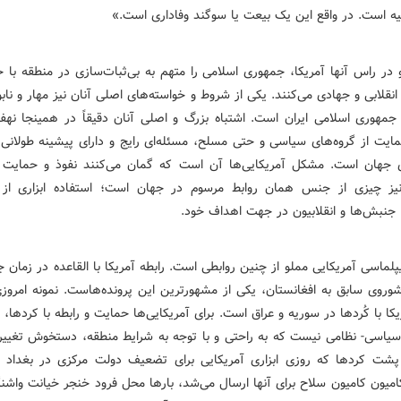
یه است. در واقع این یک بیعت یا سوگند وفاداری است.»
 در راس آنها آمریکا، جمهوری اسلامی را متهم به بی‌ثبات‌سازی در منطقه با 
انقلابی و جهادی می‌کنند. یکی از شروط و خواسته‌های اصلی آنان نیز مهار و ناب
 جمهوری اسلامی ایران است. ‌اشتباه بزرگ و اصلی آنان دقیقاً در همینجا نهف
مایت از گروه‌های سیاسی و حتی مسلح، مسئله‌ای رایج و دارای پیشینه طولانی 
جهان است. مشکل آمریکایی‌ها آن است که گمان می‌کنند نفوذ و حمایت
یز چیزی از جنس همان روابط مرسوم در جهان است؛ استفاده ابزاری از گ
، جنبش‌ها و انقلابیون در جهت اهداف خود.
پلماسی آمریکایی مملو از چنین روابطی است. رابطه آمریکا با القاعده در زمان
شوروی سابق به افغانستان، یکی از مشهورترین این پرونده‌هاست. نمونه امروزی
یکا با کُردها در سوریه و عراق است. برای آمریکایی‌ها حمایت و رابطه با کردها،
 سیاسی- نظامی نیست که به راحتی و با توجه به شرایط منطقه، دستخوش تغییر
پشت کردها که روزی ابزاری آمریکایی برای تضعیف دولت مرکزی در بغداد
امیون کامیون سلاح برای آنها ارسال می‌شد، بارها محل فرود خنجر خیانت واشن