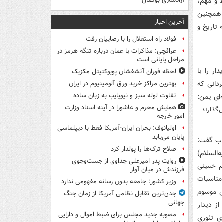
 و مهم،
آزادسازی بوکمال
 همچنین
آخرین اخبار
 تاریخ و
فولاد راه استقلال را با رضاییان رفت
عراقچی: مذاکرات با عمان درباره تنگه هرمز در
مراحل پایانی است
ر را با
لحظه فوران آتشفشان پوپوکتپتل مکزیک
ردانی که
بهترین مراکز خرید ورق آلومینیوم در ایران
تفاوت لوله سبز و نیوپایپ به زبان ساده
‌ای یمن:
همایش محرم و عاشورا در آینه اسناد وزارت
گذارند.
امور خارجه
اولیانوف: بحران ایران-آمریکا فقط با دیپلماسی
پایان می‌یابد
اب گفت:
صلاح ترک‌ها را پولدار کرد
‌السلام)
روایت پدر امیرعلی جداوی از جست‌وجوی
م خمینی
فرزندش در میان آوار
مناسبات
وزیر کشور: جامعه بدون رسانه مفهومی ندارد
ی موسوم
جدی‌ترین تقابل نظامی آمریکا از زمان جنگ
جهانی
ز دیدار
مصوبه جدید مجلس برای ضبط اموال و دارایی
ی تئوری