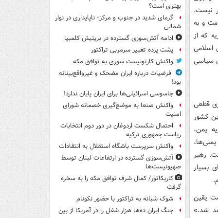
بهتری است؟
ر نیست.
گرمای شدید در جنوب و مرکز؛ ناپایداری در نوار
 پیش در راه مقاومت و به
شمالی
ه که از
ادامه آتش‌سوزی گسترده در بریتیش کلمبیا
 اسلامی
پشت پرده تغییر سرمربی تراکتور
ای سیاسی
واکنش کارتونیست سوری به توافق مکه
فرضیات درباره ایران مضحک و غیرواقع‌بینانه
بود!
جاسوسی اسرائیلی‌ها برای ایران پایان ندارد!
وزی قطعی
واکنش صنعا به موضع‌گیری خصمانه شورای
امنیت
ین کشور
احتمال شکست اردوغان در دور دوم انتخابات
یه یمن،
ریاست جمهوری ترکیه
منی‌ها،
واکنش سرپرست باشگاه استقلال به انتقادات
یست. رهبر
آتش‌سوزی گسترده در ارتفاعات لبنان توسط
ی بسیار
صهیونیست‌ها
کاریکاتور/ کمال شرف توافق مکه را به سخره
.
گرفت
مت یقین
شوک شبانه به تراکتور با حضور نکونام
هد شد.»
جنگ ایران ده‌ها هزار شغل را در آمریکا از بین