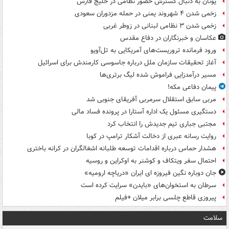
یونان به دنبال گسترش حضور نظامی در خلیج فارس
زخمی شدن ۴ شهروند یمنی در حمله مزدوران سعودی
زخمی شدن ۳ نظامی لبنانی در زوطر غربی
عکاسان و خبرنگاران در دفاع مقدس
ورود فرمانده تروریست‌های آمریکایی به تل‌آویو
آغاز تحقیقات سازمان ملل درباره جاسوسی کارمندش برای اسرائیل
مسیر درآمدزایی فراموش شده لیگ برتری‌ها
پیمان دفاعی مکه!
مربی سابق استقلال سرمربی آفریقای جنوبی شد
دستگیری مسئول یک اداره آستارا در پرونده فساد مالی
مجتبی جباری تیم جدیدش را انتخاب کرد
روایت رسانه عبری از دخالت آشکار ترامپ در کوبا
هشدار حماس درباره اقدامات توسعه طلبانه اشغالگران در کرانه باختری
احتمال سفر ویتکاف و کوشنر به اوکراین و روسیه
جان دوباره نگین فیروزه ای ایران «دریاچه ارومیه»
سرطان به استخوان‌های «بایدن» سرایت کرده است
پیروزی قاطع چلسی برابر میلان +فیلم
سلامت