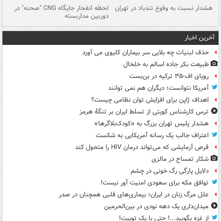
ای
هشدار نسبت به وفوع تندباد در تهران
لحظه انفجار جایگاه CNG "صحنه" در
دس
دوربین مداربسته
ات
آخرین اخبار
حذف لبنیات چه بلایی سر بیماران کلیوی می آورد
طبیعت بکر جاده اسالم به خلخال
رویای اف-۳۵ ترکیه در بن‌بست
آمریکا نتوانست؛ دیگران هم نمی توانند
اهداف ژاپن برای افزایش توان نظامی چیست؟
ترس کارشناس کویتی از تسلط ایران بر تنگۀ هرمز
هشدار پلیس تهران بزرگ به «کودک‌بلاگرها»
اعتراف جالب یک رسانه آمریکایی به شکست
قرص آزمایشی که می‌تواند درمان HIV را متحول کند
شکار تمساح در مالزی
دلایل پارگی رگ خونی در چشم
توافق مکه برای سعودی امنیت آور نیست!
علل مرگ زنان در ایران؛ بیماری‌های قلبی همچنان در صدر
میدان‌داری یک دهه نودی در بین‌الحرمین
از غزه بگویید...! حتی با یک توییت!