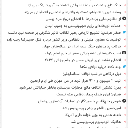
جنگ تاج و تخت در منطقه؛ وقتی اعتماد به آمریکا رنگ می‌بازد
رسانه عبری: نتانیاهو دست به رفتارهای انتحاری انتخاباتی می‌زند
از مظلوم‌نمایی براندازها تا افشای دروغ مراد ویسی
حملات توپخانه‌ای رژیم صهیونیستی به جنوب لبنان
صفار هرندی: تشییع تاریخی رهبر انقلاب تاثیر شگرفی بر صحنه نبرد داشت
توضیحات معاون امنیتی و انتظامی وزیر کشور درباره قتل حمیدرضا رجب زاده
بازتاب پیامدهای جنگ علیه ایران در رسانه‌های جهان
نصب کتیبه‌های دهه پایانی صفر در حرم امام رئوف
افشای نقشه ترور لیونل مسی در جام جهانی ۲۰۲۶
چند نکته درباره توافق مکه!
دبل درگاهی در شب توقف استانداردلیژ
ثبت ۲ میلیون و ۹۲۰ هزار تردد در مرز مهران طی ایام اربعین
یمن: تشکیل ائتلاف مانع مجازات عربستان بخاطر جنایاتش نمی‌شود
فیدان: ایران هدف پیمان دفاعی مکه نیست
شوخی حاج‌قاسم با خبرنگار در عملیات آزادسازی بوکمال
امیرحسین طاهری راهی پرسپولیس شد
طعنه همتی به وزیر خزانه داری آمریکا
هافبک آلومینیوم پرسپولیسی شد