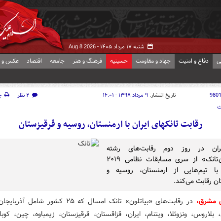
شنبه ۱۷ مرداد ۱۴۰۵ -
Aug 8 2026
ی
دفاع و امنیت
جهاد و مقاومت
حسینیه
فرهنگ و هنر
جامعه
اقتصاد
عکس و ف
980
تاریخ انتشار:
۹ مرداد ۱۳۹۸ - ۱۶:۰۱
۲ نظر
چ
ت
رقابت تانکهای ایران با ارمنستان، روسیه و قرقیزستان
ران در روز دوم رقابت‌های رشته
«بیاتلون‌تانک» از سری مسابقات نظامی ۲۰۱۹
با تیم‌هایی از ارمنستان، روسیه و
ان رقابت می‌کند.
ش مشرق،
در رقابت‌های «بیاتلون» تانک امسال که ۲۵ کشور شامل 
 بلاروس، ونزوئلا، ویتنام، ایران، قزاقستان، قرقیزستان، زیمباوه، چین، کوب