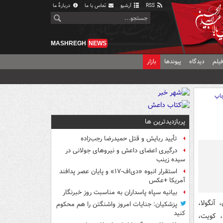
RSS
آرشیو
تماس با ما
دربارهٔ ما
MASHREGH
NEWS
یلم
دیدگاه
پیوندها
بازار
اپ
پربازدیدترین ها
تأیید ربایش و قتل حمیدرضا رجب‌زاده
درگیری اعضای داعش و نیروهای جولانی در
سیده زینب
استقرار انبوه «دی‌اف‑۱۷» و پایان عصر پدافند
آمریکا +عکس
بیانیه سپاه پاسداران به مناسبت روز خبرنگار
آذربایجان، آنگولا،
پزشکیان: جنایات امروز واشنگتن را هم محکوم
کنید
ا، کویت،