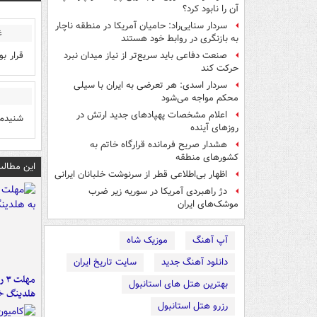
آن را نابود کرد؟
سردار سنایی‌راد: حامیان آمریکا در منطقه ناچار
غ
به بازنگری در روابط خود هستند
قرار ب
صنعت دفاعی باید سریع‌تر از نیاز میدان نبرد
حرکت کند
سردار اسدی: هر تعرضی به ایران با سیلی
محکم مواجه می‌شود
اعلام مشخصات پهپادهای جدید ارتش در
شنیدم 
روزهای آینده
هشدار صریح فرمانده قرارگاه خاتم‌ به
کشورهای منطقه
این مطالب
اظهار بی‌اطلاعی قطر از سرنوشت خلبانان ایرانی
دژ راهبردی آمریکا در سوریه زیر ضرب
موشک‌های ایران
آپ آهنگ
موزیک شاه
دانلود آهنگ جدید
سایت تاریخ ایران
مه
بهترین هتل های استانبول
هلدینگ خ
رزرو هتل استانبول