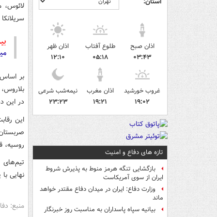
استان:
لائوس، م
سریلانکا 
بیش
اذان صبح
طلوع آفتاب
اذان ظهر
میز
۱۲:۱۰
۰۵:۱۸
۰۳:۴۳
بر اساس 
بلاروس، ص
غروب خورشید
اذان مغرب
نیمه‌شب شرعی
در این دس
۲۳:۲۳
۱۹:۲۱
۱۹:۰۲
روسیه، قر
تازه های دفاع و امنیت
بازگشایی تنگه هرمز منوط به پذیرش شروط
نهایی با 
ایران از سوی آمریکاست
وزارت دفاع: ایران در میدان دفاع مقتدر خواهد
ماند
منبع: دف
بیانیه سپاه پاسداران به مناسبت روز خبرنگار