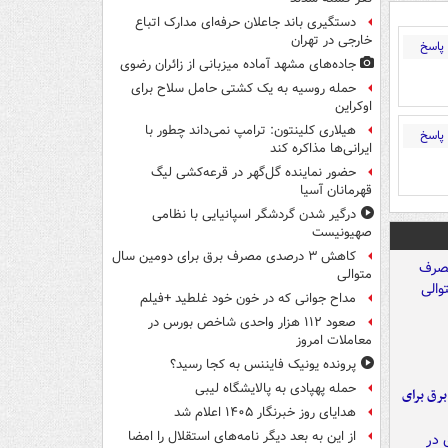
دستگیری باند جاعلان حرفه‌ای مدارک اتباع
خارجی در تهران
پاسخ
جاده‌های مشهد آماده میزبانی از زائران رضوی
حمله روسیه به یک کشتی حامل سلاح برای
اوکراین
هیلاری کلینتون: ترامپ نمی‌داند چطور با
پاسخ
ایرانی‌ها مذاکره کند
حضور نماینده گل‌گهر در قرعه‌کشی لیگ
قهرمانان آسیا
درگیر شدن گردشگر اسپانیایی با نظامی
صهیونیست
کاهش ۳ درصدی مصرف برق برای دومین سال
متوالی
مداح جوانی که در خون خود غلطید +فیلم
صعود ۱۱۲ هزار واحدی شاخص بورس در
معاملات امروز
پرونده یونیک فایننس به کجا رسید؟
حمله پهپادی به پالایشگاه لیبی
 برق برای
هدایای روز خبرنگار ۱۴۰۵ اعلام شد
از این به بعد دیگر نامه‌های استقلال را امضا