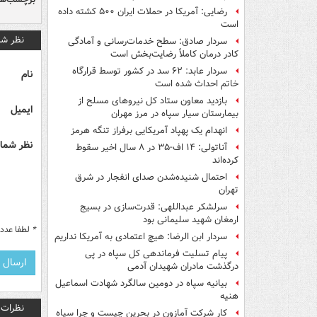
رضایی: آمریکا در حملات ایران ۵۰۰ کشته داده
است
نظر شم
سردار صادق: سطح خدمات‌رسانی و آمادگی
کادر درمان کاملاً رضایت‌بخش است
سردار عابد: ۶۲ سد در کشور توسط قرارگاه
نام
خاتم احداث شده است
بازدید معاون ستاد کل نیروهای مسلح از
ایمیل
بیمارستان سیار سپاه در مرز مهران
انهدام یک پهپاد آمریکایی برفراز تنگه هرمز
نظر شما 
آناتولی: ۱۴ اف-۳۵ در ۸ سال اخیر سقوط
کرده‌اند
احتمال شنیده‌شدن صدای انفجار در شرق
تهران
سرلشکر عبداللهی: قدرت‌سازی در بسیج
ارمغان شهید سلیمانی بود
*
لطفا عدد م
سردار ابن الرضا: هیچ اعتمادی به آمریکا نداریم
پیام تسلیت فرماندهی کل سپاه در پی
درگذشت مادران شهیدان آدمی
بیانیه سپاه در دومین سالگرد شهادت اسماعیل
هنیه
نظرات
کار شرکت آمازون در بحرین چیست و چرا سپاه