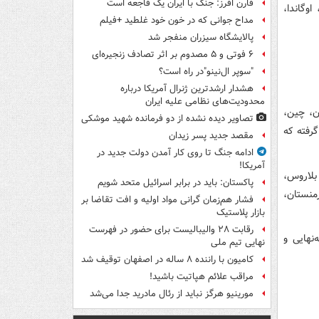
فارن افرز: جنگ با ایران یک فاجعه است
وگاندا،
مداح جوانی که در خون خود غلطید +فیلم
پالایشگاه سیزران منفجر شد
۶ فوتی و ۵ مصدوم بر اثر تصادف زنجیره‌ای
"سوپر ال‌نینو"در راه است؟
هشدار ارشدترین ژنرال آمریکا درباره
محدودیت‌های نظامی علیه ایران
ن، چین،
تصاویر دیده‌ نشده از دو فرمانده شهید موشکی
گرفته که
مقصد جدید پسر زیدان
ادامه جنگ تا روی کار آمدن دولت جدید در
آمریکا!
ن، بلاروس،
پاکستان: باید در برابر اسرائیل متحد شویم
ران، ارمنستان،
فشار هم‌زمان گرانی مواد اولیه و افت تقاضا بر
بازار پلاستیک
رقابت ۲۸ والیبالیست برای حضور در فهرست
نیمه‌نهایی و
نهایی تیم ملی
کامیون با راننده ۸ ساله در اصفهان توقیف شد
مراقب علائم هپاتیت باشید!
مورینیو هرگز نباید از رئال مادرید جدا می‌شد