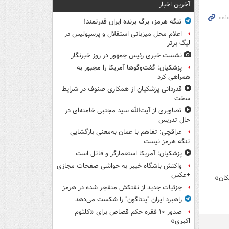
آخرین اخبار
تنگه هرمز، برگ برنده ایران قدرتمند!
اعلام محل میزبانی استقلال و پرسپولیس در
لیگ برتر
نشست خبری رئیس جمهور در روز خبرنگار
پزشکیان: گفت‌وگوها آمریکا را مجبور به
همراهی کرد
قدردانی پزشکیان از همکاری صنوف در شرایط
سخت
تصاویری از آیت‌الله سید مجتبی خامنه‌ای در
حال تدریس
عراقچی: تفاهم با عمان به‌معنی بازگشایی
تنگه هرمز نیست
پزشکیان: آمریکا استعمارگر و قاتل است
واکنش باشگاه خیبر به حواشی صفحات مجازی
+عکس
کان»
جزئیات جدید از نفتکش منفجر شده در هرمز
راهبرد ایران "پنتاگون" را شکست می‌دهد
صدور ۱۰ فقره حکم قصاص برای «کلثوم
اکبری»