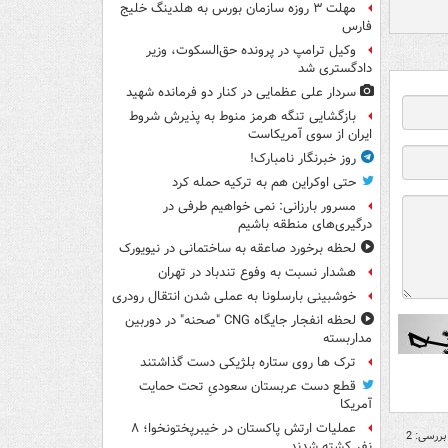
مهلت ۳ روزه سازمان بورس به هلدینگ خلیج
فارس
وکیل ترامپ در پرونده حق‌السکوت، وزیر
دادگستری شد
سردار علی عظمایی در کنار دو فرمانده شهید
بازگشایی تنگه هرمز منوط به پذیرش شروط
ایران از سوی آمریکاست
روز خبرنگار نامبارک!
حتی اوکراین هم به ترکیه حمله کرد
مسرور بارزانی: نمی خواهیم طرفی در
درگیری‌های منطقه باشیم
لحظه برخورد صاعقه به ساختمانی در نیویورک
هشدار نسبت به وفوع تندباد در تهران
خوشبینی بارسلونا به عملی شدن انتقال رودری
لحظه انفجار جایگاه CNG "صحنه" در دوربین
مداربسته
ترک ها روی ستاره بلژیکی دست گذاشتند
قطع دست عربستان سعودیِ تحت حمایت
آمریکا
عملیات ارتش پاکستان در خیبرپختونخوا؛ ۸
بررسی: 2
نفر کشته شدند