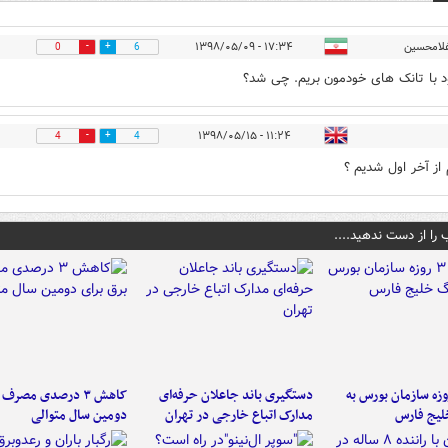
لامحسین
۱۷:۳۴ - ۱۳۹۸/۰۵/۰۹
0
6
ود با تانک های خودمون بریم. چی شد؟
۱۱:۲۴ - ۱۳۹۸/۰۵/۱۵
4
4
از آخر اول شدیم ؟
 را از دست ندهید....
لت ۳ روزه سازمان بورس به
دستگیری باند جاعلان حرفه‌ای
کاهش ۳ درصدی مصرف
لیج فارس
مدارک اتباع خارجی در تهران
دومین سال متوالی