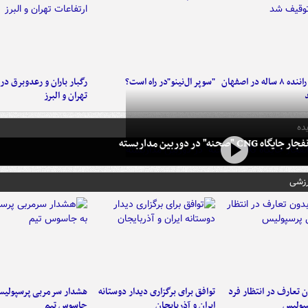
کامیون با راننده ۸ ساله در اصفهان
"سوپر ال‌نینو"در راه است؟
رگبار باران و رعدوبرق در 
تهران و البرز
ده
 CNG "صحنه" در دوربین مداربسته
رزشی
 تعارف در انتظار فرد
توافق برای برگزاری دیدار دوستانه
هشدار سرمربی پرسپولیس
پولیس
ایران و آذربایجان
جاسوس تیم