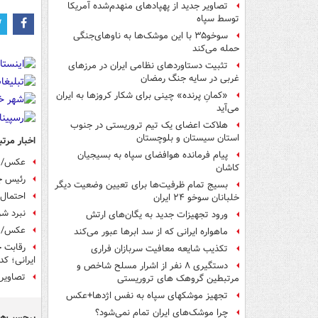
تصاویر جدید از پهپادهای منهدم‌شده آمریکا
توسط سپاه
سوخو۳۵ با این موشک‌ها به ناوهای‌جنگی
حمله می‌کند
تثبیت دستاوردهای نظامی ایران در مرزهای
غربی در سایه جنگ رمضان
«کمانِ پرنده» چینی برای شکار کروزها به ایران
می‌آید
هلاکت اعضای یک تیم تروریستی در جنوب
استان سیستان و بلوچستان
اخبار مرتب
پیام فرمانده هوافضای سپاه به بسیجیان
عکس/ ف
کاشان
رئیس ج
بسیج تمام ظرفیت‌ها برای تعیین وضعیت دیگر
احتمال 
خلبانان سوخو ۲۴ ایران
نبرد شر
ورود تجهیزات جدید به یگان‌های ارتش
عکس/ م
ماهواره ایرانی که از سد ابرها عبور می‌کند
رقابت ج
تکذیب شایعه معافیت سربازان فراری
ایرانی؛ ک
دستگیری ۸ نفر از اشرار مسلح شاخص و
تصاویر
مرتبطین گروهک های تروریستی
تجهیز موشکهای سپاه به نفس اژدها+عکس
چرا موشک‌های ایران تمام نمی‌شود؟
برچسب‌ها