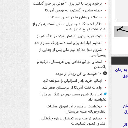
برخورد پراید با تیر برق ۲ فوتی بر جای گذاشت
حمله سایبری گسترده به بورس آمریکا
صنعا: نیروهای ما در کمین‌ هستند
تلگراف: جنگ علیه ایران ممکن است به یکی از
اشتباهات تاریخ تبدیل شود
ثبت تاریخی‌ترین کاهش تردد در تنگه هرمز
تنظیم قولنامه برای اسناد سبزرنگ ممنوع شد
شروع تلخ مدافع تیم ملی پس از جدایی از
پرسپولیس
امضای توافق دفاعی بین عربستان، ترکیه و
پاکستان
۱۰ خوشحالی گل زودتر از موعد
ایتالیا خرید رادار اسرائیلی را متوقف کرد
واردات نفت آمریکا از عربستان صفر شد
اجازه باز شدن مسیر دوم در تنگه هرمز را
نخواهیم داد
مان
درخواست عامری برای تعویق عملیات
وق
انتقام‌جویانه علیه عربستان
دستور ترامپ برای تحقیق درباره چگونگی
افشای کمبود تسلیحات