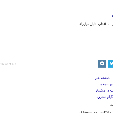
ی ما آفتاب تابان بیاور!»
ط
اع انگلیس هم استعفا کرد