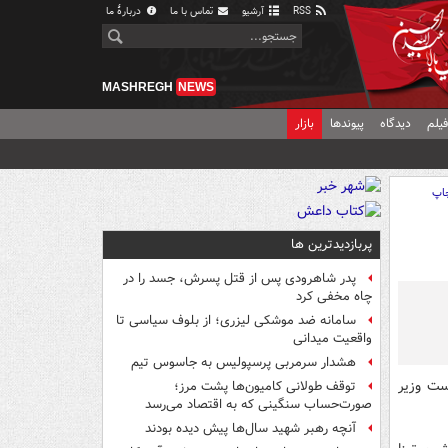
RSS
آرشیو
تماس با ما
دربارهٔ ما
MASHREGH
NEWS
یلم
دیدگاه
پیوندها
بازار
اپ
پربازدیدترین ها
پدر شاهرودی پس از قتل پسرش، جسد را در
چاه مخفی کرد
سامانه ضد موشکی لیزری؛ از بلوف سیاسی تا
واقعیت میدانی
هشدار سرمربی پرسپولیس به جاسوس تیم
ست وزیر
توقف طولانی کامیون‌ها پشت مرز؛
صورت‌حساب سنگینی که به اقتصاد می‌رسد
آنچه رهبر شهید سال‌ها پیش دیده بودند