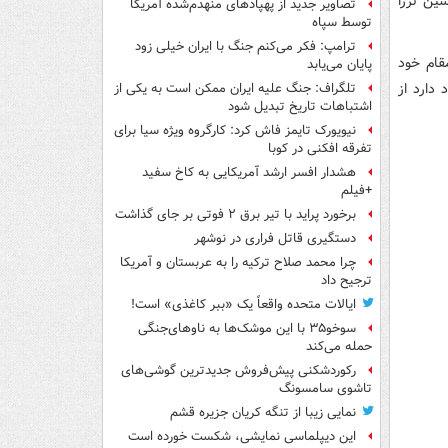
انشین ترزا
تصاویر جدید از پهپادهای منهدم‌شده آمریکا
توسط سپاه
ترامپ: فکر می‌کنم جنگ با ایران خیلی زود
مقام خود
پایان می‌یابد
 دارد از
تلگراف: جنگ علیه ایران ممکن است به یکی از
اشتباهات تاریخ تبدیل شود
نیویورک تایمز فاش کرد: کارگروه ویژه سیا برای
تفرقه افکنی در کوبا
هشدار افسر ارشد آمریکایی به کاخ سفید
+فیلم
برخورد پراید با تیر برق ۲ فوتی بر جای گذاشت
دستگیری قاتل فراری در نوشهر
چرا محمد صلاح ترکیه را به عربستان و آمریکا
ترجیح داد
ایالات متحده واقعاً یک «ببر کاغذی» است!
سوخو۳۵ با این موشک‌ها به ناوهای‌جنگی
حمله می‌کند
رکوردشکنی پیش‌فروش جدیدترین گوشی‌های
تاشوی سامسونگ
نمایی زیبا از تنگه کریان جزیره قشم
این دیپلماسی نمایشی، شکست خورده است