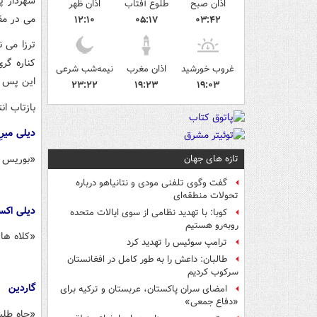
اذان صبح
طلوع آفتاب
اذان ظهر
می در مق
۱۲:۱۰
۰۵:۱۷
۰۳:۴۲
ترزا می ن
کناره گری
غروب خورشید
اذان مغرب
نیمه‌شب شرعی
این پس با
۲۳:۲۲
۱۹:۲۳
۱۹:۰۳
بازتاب ان
دیلی میرِ
«بوریس ج
تازه های جهان
گفت وگوی تلفنی مودی و نتانیاهو درباره
تحولات منطقه‌ای
دیلی اک
کوبا: با تهدید نظامی از سوی ایالات متحده
روبه‌رو هستیم
«کلاه های
ترامپ سوئیس را تهدید کرد
طالبان: داعش را به طور کامل در افغانستان
سرکوب کردیم
گاردین
امضای سران پاکستان، عربستان و ترکیه برای
«دفاع جمعی»
«جاه طلب