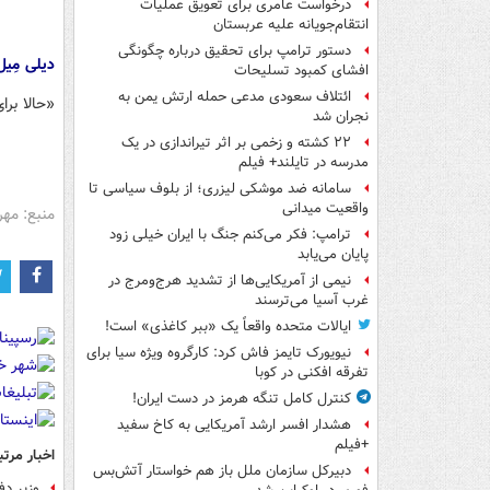
درخواست عامری برای تعویق عملیات
انتقام‌جویانه علیه عربستان
دستور ترامپ برای تحقیق درباره چگونگی
دیلی مِیل
افشای کمبود تسلیحات
ائتلاف سعودی مدعی حمله ارتش یمن به
«حالا برا
نجران شد
۲۲ کشته و زخمی بر اثر تیراندازی در یک
مدرسه در تایلند+ فیلم
سامانه ضد موشکی لیزری؛ از بلوف سیاسی تا
واقعیت میدانی
منبع: مهر
ترامپ: فکر می‌کنم جنگ با ایران خیلی زود
پایان می‌یابد
نیمی از آمریکایی‌ها از تشدید هرج‌ومرج در
غرب آسیا می‌ترسند
ایالات متحده واقعاً یک «ببر کاغذی» است!
نیویورک تایمز فاش کرد: کارگروه ویژه سیا برای
تفرقه افکنی در کوبا
کنترل کامل تنگه هرمز در دست ایران!
هشدار افسر ارشد آمریکایی به کاخ سفید
+فیلم
اخبار مرتب
دبیرکل سازمان ملل باز هم خواستار آتش‌بس
وزیر دف