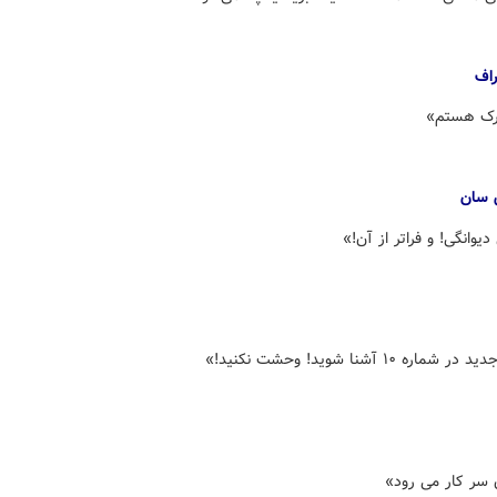
راف
ک هستم»
 سان
یوانگی! و فراتر از آن!»
اره ۱۰ آشنا شوید! وحشت نکنید!»
سر کار می رود»