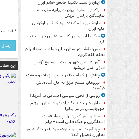
ایران را تست نکنید! جاده‌ی خشم ایران!
واکنش سفارت ایران به بیانیه مغرضانه
نمایندگان پارلمان اتریش
یاوه‌گویی تولیدکننده موشک کروز اوکراینی
علیه ایران
*
لطفا عدد م
جنگ با ایران، آمریکا را به دشمن جهان تبدیل
کرد
یمن: نقشه عربستان برای حمله به صنعاء را در
نطفه خفه کردیم
آمریکا اوایل شهریور میزبان مجمع آژانس
این مطالب
انرژی اتمی می‌شود
چالش بزرگ آمریکا در تأمین مهمات و موشک
نیروهای مسلح عراق به حال آماده‌باش
درآمدند
روایتی از تحول سیاسی اجتماعی در آمریکا!
پایان دور جدید مذاکرات دولت لبنان و رژیم
صهیونیستی در رم ایتالیا
رگبار و رع
سناتور آمریکایی: ترامپ نماد فساد،
کشور
اقتدارگرایی و جنگ طلبی است +فیلم
چرا آمریکا نمی‌تواند اراده خود را در تنگه هرمز
به ایران تحمیل کند؟