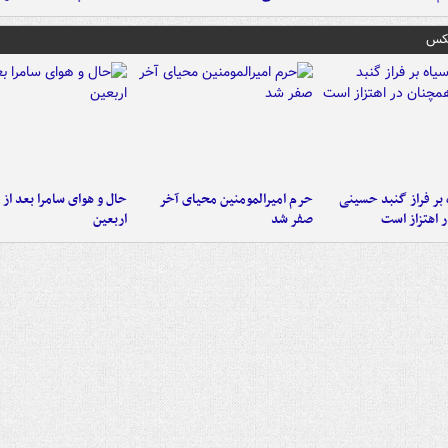
عکس
 بر فراز گنبد حسینی
حرم امیرالمومنین محیای آخر
حال و هوای سامرا بعد از ا
 اهتزاز است
صفر شد
اربعین