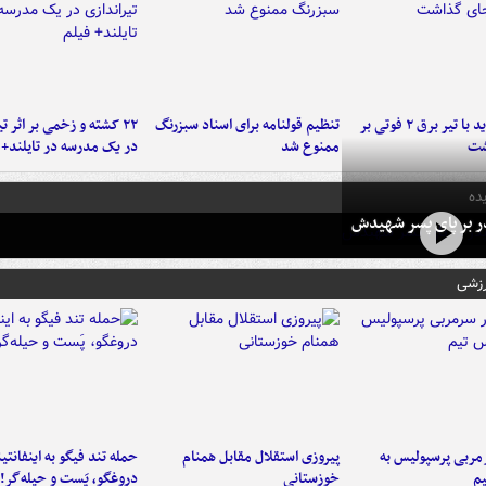
برخورد پراید با تیر برق ۲ فوتی بر
تنظیم قولنامه برای اسناد سبزرنگ
۲۲ کشته و زخمی بر اثر ت
شت
ممنوع شد
در یک مدرسه در تایلند+ 
ده
در بر پای پسر شهیدش
رزشی
ربی پرسپولیس به
پیروزی استقلال مقابل همنام
حمله تند فیگو به اینفانتین
م
خوزستانی
دروغگو، پَست‌ و حیله‌گر!