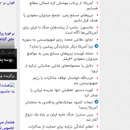
آمریکا: از پرتاب موشکی کره شمالی مطلع
هستیم
نیروهای مسلح یمن: تجمع مزدوران سعودی را
هدف قرار دادیم
جانسون: ترامپ از پیامدهای جنگ با ایران برای
آمریکایی‌ها آگاه است
جای گذا
تجاوز نظامی مجدد رژیم صهیونیستی به سوریه
چرا آمریکا دیگر بازدارندگی پیشین را ندارد؟
فیلم برگزی
حمله کوبنده نیروهای مسلح یمن به مواضع
بوسه‌ پ
مزدوران سعودی +فیلم
دلایل ردّ محموله‌های غذایی صادراتی ترکیه از
اروپا
برگزیده و
حزب‌الله خواستار توقف مذاکرات با رژیم
صهیونیستی شد
کویت دستور تعطیلی تنها مدرسه ایرانی را
صادر کرد
تبعات کمبود موشک‌های پدافندی به متحدان
آمریکا رسید!
برنی سندرز: جنگ علیه ایران بر پایه یک دروغ
آغاز شد
هشدار سرم
اعلام آمادگی ترکیه برای حمایت از مذاکرات
جاسوس تی