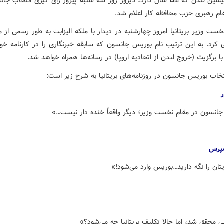
شهردار پیشین لندن که ۵۵ سال دارد، دیروز روز سه شنبه پیروز رأی گیری انتخاب ج
ام رهبری حزب محافظه کار اعلام شد.
خست وزیر بریتانیا امروز چهارشنبه در دیدار با ملکه الیزابت به طور رسمی از 
 کرد. به این ترتیب نام بوریس جانسون که سابقه خبرنگاری را در کارنامه خود
 برگزیت (خروج لندن از اتحادیه اروپا) در رسانه‌ها همراه خواهد شد.
تخاب بوریس جانسون در روزنامه‌های بریتانیا به شرح زیر است:
ر
انسون در مقام نخست وزیر؛ دیگر واقعاً خنده دار نیست…»
سپرس
تان را نگه دارید…بوریس وارد می‌شود!»
ی محقق شد، اما حالا تکلیف بریتانیا چه می‌شود؟»