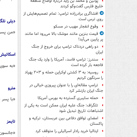
پوتین و محمد بن زاید درباره اوضاع منطقه
خلیج فارس گفت‌وگو کردند
افشاگری برادرزاده ترامپ: تمام تصمیم‌هایش از
روی ترس است
دیلی تلگ
وقوع انفجار مهیب در مسکو
«من پسر
قیمت بنزین مانند موشک بالا می‌رود اما مانند
پر پایین می‌آید!
دو راهی دردناک ترامپ برای خروج از جنگ
ایران
اسکاتیش
سندرز: ترامپ فاسد، آمریکا را وارد یک جنگ
فاجعه بار کرده است
«به سوی د
روسیه: به ۳ کشتی اوکراین حمله و ۲۰۳ پهپاد
را سرنگون کردیم
ترامپ مقاله‌ای را با عنوان پیروزی خیالی در
مترو
جنگ ایران بازنشر کرد
حمله سایبری گسترده به بورس آمریکا
«با پسر جدید در شم
تلگراف: جنگ علیه ایران ممکن است به یکی از
اشتباهات تاریخ تبدیل شود
امضای توافق دفاعی بین عربستان، ترکیه و
تایمز
پاکستان
ایتالیا خرید رادار اسرائیلی را متوقف کرد
«جانسون 