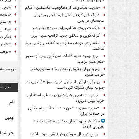
فوری در اوکراین شد
جرمی ه
حمایت هلندی‌ها از مظلومیت فلسطین +فیلم
جانسون : ۲۰ هزار پلیس است
هدف قرار گرفتن اتاق‌ فرماندهی مزدوران
عربستان در یمن
جانسون: لندن ۳۱ اکتبر ا
شکست پروژه «خاورمیانه جدید» نتانیاهو
مجلس عو
گزافه‌گویی و لفاظی جدید ترامپ علیه ایران
تلگراف:
انفجار در حومه دمشق چند کشته و زخمی برجا
هشدار ا
گذاشت
«توهین 
موج تهدید علیه قضات آمریکایی پس از صدور
حکم علیه ترامپ
برچسب‌ها
یمن: جهان به‌زودی صدای ناله سعودی‌ها را
خواهد شنید
یونیفل: ارتش اسرائیل در یک روز ۱۱۳ توپ به
نظر شم
جنوب لبنان شلیک کرده است
ترامپ: همه چیز درباره ایران به طور استثنایی
خوب پیش می‌رود
نام
«ضربه مغزی» شدن صدها نظامی آمریکایی
در حملات ایران
ایمیل
جنگ در جبهه لبنان بعد از تفاهم‌نامه چه
تغییری کرده؟
نظر شما 
ترامپ در حال سوختن در آتشی خودساخته