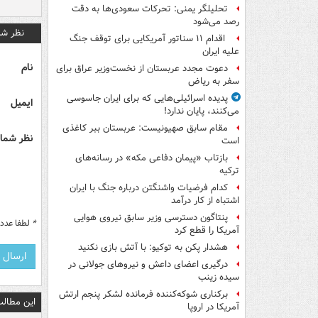
تحلیلگر یمنی: تحرکات سعودی‌ها به دقت
رصد می‌شود
نظر شم
اقدام ۱۱ سناتور آمریکایی برای توقف جنگ
علیه ایران
نام
دعوت مجدد عربستان از نخست‌وزیر عراق برای
سفر به ریاض
پدیده اسرائیلی‌هایی که برای ایران جاسوسی
ایمیل
می‌کنند، پایان ندارد!
مقام سابق صهیونیست: عربستان ببر کاغذی
نظر شما 
است
بازتاب «پیمان دفاعی مکه» در رسانه‌های
ترکیه
کدام فرضیات واشنگتن درباره جنگ با ایران
اشتباه از کار درآمد
پنتاگون دسترسی وزیر سابق نیروی هوایی
*
لطفا عدد م
آمریکا را قطع کرد
هشدار پکن به توکیو: با آتش بازی نکنید
درگیری اعضای داعش و نیروهای جولانی در
سیده زینب
برکناری شوکه‌کننده فرمانده لشکر پنجم ارتش
این مطالب
آمریکا در اروپا