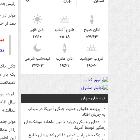
استان:
رئیس‌جمه
مولر در ج
بعد از خ
اذان صبح
طلوع آفتاب
اذان ظهر
۱۲:۱۰
۰۵:۱۸
۰۳:۴۳
بی
نظر
غروب خورشید
اذان مغرب
نیمه‌شب شرعی
۲۳:۲۳
۱۹:۲۱
۱۹:۰۲
«کن باک»
یک بار د
«ممانعت د
رابرت مو
تازه های جهان
پرونده حقوقی جنایت جنگی آمریکا در میناب
عدالت» تب
به جریان افتاد
مولر چند
ادعای زلنسکی درباره تامین ماهانه موشک‌های
رهگیر توسط آمریکا
را از مما
زنگ خطر پایان ذخایر دفاعی کشورهای خلیج
این اطمی