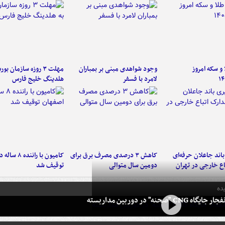
و سکه امروز
وجود شواهدی مبنی بر بمباران
مهلت ۳ روزه سازمان بو
۱۴
لامرد با فسفر
هلدینگ خلیج فارس
اند جاعلان حرفه‌ای
کاهش ۳ درصدی مصرف برق برای
کامیون با رانن
اع خارجی در تهران
دومین سال متوالی
توقیف شد
ده
 CNG "صحنه" در دوربین مداربسته