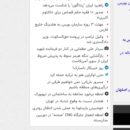
راهبرد ایران "پنتاگون" را شکست می‌دهد
صدور ۱۰ فقره حکم قصاص برای «کلثوم
اکبری»
مهلت ۳ روزه سازمان بورس به هلدینگ خلیج
فارس
وکیل ترامپ در پرونده حق‌السکوت، وزیر
رس به
دادگستری شد
سردار علی عظمایی در کنار دو فرمانده شهید
بازگشایی تنگه هرمز منوط به پذیرش شروط
ایران از سوی آمریکاست
روز خبرنگار نامبارک!
حتی اوکراین هم به ترکیه حمله کرد
مسرور بارزانی: نمی خواهیم طرفی در
درگیری‌های منطقه باشیم
ده ۸ ساله در اصفهان
لحظه برخورد صاعقه به ساختمانی در نیویورک
هشدار نسبت به وفوع تندباد در تهران
خوشبینی بارسلونا به عملی شدن انتقال رودری
لحظه انفجار جایگاه CNG "صحنه" در دوربین
مداربسته