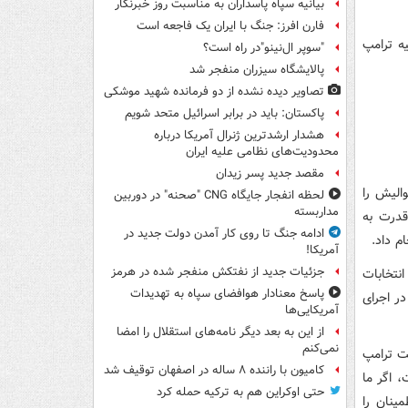
بیانیه سپاه پاسداران به مناسبت روز خبرنگار
فارن افرز: جنگ با ایران یک فاجعه است
یه ترامپ
"سوپر ال‌نینو"در راه است؟
پالایشگاه سیزران منفجر شد
تصاویر دیده‌ نشده از دو فرمانده شهید موشکی
پاکستان: باید در برابر اسرائیل متحد شویم
هشدار ارشدترین ژنرال آمریکا درباره
محدودیت‌های نظامی علیه ایران
مقصد جدید پسر زیدان
الیش را
لحظه انفجار جایگاه CNG "صحنه" در دوربین
مداربسته
قدرت به
ادامه جنگ تا روی کار آمدن دولت جدید در
ام داد.
آمریکا!
جزئیات جدید از نفتکش منفجر شده در هرمز
نتخابات
پاسخ معنادار هوافضای سپاه به تهدیدات
 در اجرای
آمریکایی‌ها
از این به بعد دیگر نامه‌های استقلال را امضا
نمی‌کنم
ت ترامپ
کامیون با راننده ۸ ساله در اصفهان توقیف شد
، اگر ما
حتی اوکراین هم به ترکیه حمله کرد
ینان را