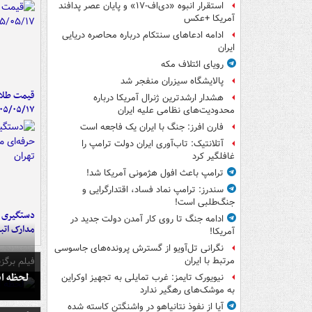
استقرار انبوه «دی‌اف‑۱۷» و پایان عصر پدافند
آمریکا +عکس
ادامه ادعاهای سنتکام درباره محاصره دریایی
ایران
رویای ائتلاف مکه
پالایشگاه سیزران منفجر شد
قیمت طلا 
هشدار ارشدترین ژنرال آمریکا درباره
۰۵/۰۵/۱۷
محدودیت‌های نظامی علیه ایران
فارن افرز: جنگ با ایران یک فاجعه است
آتلانتیک: تاب‌آوری ایران دولت ترامپ را
غافلگیر کرد
ترامپ باعث افول هژمونی آمریکا شد!
سندرز: ترامپ نماد فساد، اقتدارگرایی و
جنگ‌طلبی است!
دستگیری ب
ادامه جنگ تا روی کار آمدن دولت جدید در
مدارک اتب
آمریکا!
نگرانی تل‌آویو از گسترش پرونده‌های جاسوسی
فیلم برگزی
مرتبط با ایران
لحظه انفجار جایگاه
نیویورک تایمز: غرب تمایلی به تجهیز اوکراین
به موشک‌های رهگیر ندارد
آیا از نفوذ نتانیاهو در واشنگتن کاسته شده