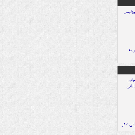
 به
یانی صفر