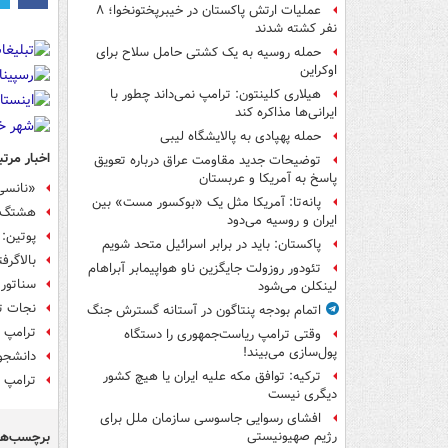
عملیات ارتش پاکستان در خیبرپختونخوا؛ ۸
نفر کشته شدند
حمله روسیه به یک کشتی حامل سلاح برای
اوکراین
هیلاری کلینتون: ترامپ نمی‌داند چطور با
ایرانی‌ها مذاکره کند
حمله پهپادی به پالایشگاه لیبی
اخبار مرتب
توضیحات جدید مقاومت عراق درباره تعویق
پاسخ به آمریکا و عربستان
«نانسی
پانه‌تا: آمریکا مثل یک «بوکسور مست» بین
هشتگ «
ایران و روسیه می‌دود
پوتین: مداخ
پاکستان: باید در برابر اسرائیل متحد شویم
بالاگرف
تئودور روزولت جایگزین ناو هواپیمابر آبراهام
سناتور 
لینکلن می‌شود
نجات تر
اتمام بودجه پنتاگون در آستانه گسترش جنگ
ترامپ د
وقتی ترامپ ریاست‌جمهوری را دستگاه
پول‌سازی می‌بیند!
دانشجوی
ترکیه: توافق مکه علیه ایران یا هیچ کشور
ترامپ م
دیگری نیست
افشای رسوایی جاسوسی سازمان ملل برای
برچسب‌ها
رژیم صهیونیستی