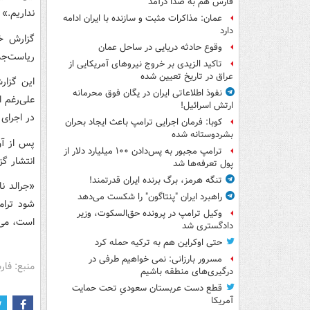
فارس هم به صدا درآمد
نداریم.»
عمان: مذاکرات مثبت و سازنده با ایران ادامه
دارد
گزارش خل
وقوع حادثه دریایی در ساحل عمان
ریاست‌جمهوری سال ۰۱۶
تاکید الزیدی بر خروج نیروهای آمریکایی از
عراق در تاریخ تعیین شده
این گزار
نفوذ اطلاعاتی ایران در یگان فوق محرمانه
ارتش اسرائیل!
در اجرای
کوبا: فرمان اجرایی ترامپ باعث ایجاد بحران
بشردوستانه شده
پس از آن
ترامپ مجبور به پس‌دادن ۱۰۰ میلیارد دلار از
انتشار گز
پول تعرفه‌ها شد
تنگه هرمز، برگ برنده ایران قدرتمند!
«جرالد ن
راهبرد ایران "پنتاگون" را شکست می‌دهد
شود ترام
وکیل ترامپ در پرونده حق‌السکوت، وزیر
است، می‌ت
دادگستری شد
حتی اوکراین هم به ترکیه حمله کرد
مسرور بارزانی: نمی خواهیم طرفی در
منبع: فا
درگیری‌های منطقه باشیم
قطع دست عربستان سعودیِ تحت حمایت
آمریکا