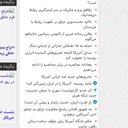
برگزیده و
است؟
توافق پرو و مکزیک بر سر ازسرگیری روابط
دیپلماتیک
تاکید نخست‌وزیر عراق بر تقویت روابط با
عربستان
وقتی رسانه عبری از کابوس بنیامین نتانیاهو
می‌گوید
حمله به ۱۵ نفتکش‌ اماراتی از ابتدای جنگ
اخراج بدون
خاطی پرس
سنای آمریکا لایحه تحریم‌های گسترده انرژی
روسیه را تصویب کرد
معادله محاصره در برابر محاصره را ادامه
برگزیده 
می‌دهیم
تحریم‌های جدید ضد ایرانی آمریکا
شاید روسیه، آمریکا را در ایران زمین‌گیر کند!
اثر جدید کارتونیست سوری با عنوان مدیریت
جدید تنگه هرمز
راز قدرت ایران، امنیت پایدار و بومی آن است!
به تعویق افتادن پاسخ مقاومت عراق به تجاوز
نشست خبر
اخیر آمریکایی سعودی
خبرنگار
حکم دادگاه آمریکا برای توقف ساخت سالن
رقص ترامپ