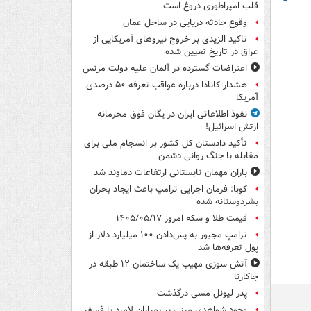
قلب امپراطوری دروغ است
وقوع حادثه دریایی در ساحل عمان
تاکید الزیدی بر خروج نیروهای آمریکایی از
عراق در تاریخ تعیین شده
اعتراضات گسترده در آلمان علیه دولت مرتس
هشدار کانادا درباره عواقب تعرفه ۵۰ درصدی
آمریکا
نفوذ اطلاعاتی ایران در یگان فوق محرمانه
ارتش اسرائیل!
تأکید دادستان کل کشور بر انسجام ملی برای
مقابله با جنگ روانی دشمن
باران مهمان تابستانی ارتفاعات دماوند شد
کوبا: فرمان اجرایی ترامپ باعث ایجاد بحران
بشردوستانه شده
قیمت طلا و سکه امروز ۱۴۰۵/۰۵/۱۷
ترامپ مجبور به پس‌دادن ۱۰۰ میلیارد دلار از
پول تعرفه‌ها شد
آتش سوزی مهیب یک ساختمان ۱۲ طبقه در
جاکارتا
پدر لیونل مسی درگذشت
وجود شواهدی مبنی بر بمباران لامرد با فسفر