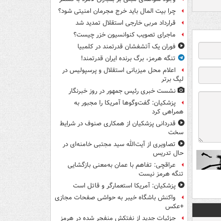
چرا بیت المال باید خرج مجرمان امنیتی شود؟
قرارداد مربی خارجی استقلال تمدید شد
ماجرای تصویب کنوانسیون خزر چیست؟
فوران یک آتشفشان قدرتمند در کلمبیا
تنگه هرمز، برگ برنده ایران قدرتمند!
اعلام محل میزبانی استقلال و پرسپولیس در
لیگ برتر
نشست خبری رئیس جمهور در روز خبرنگار
پزشکیان: گفت‌وگوها آمریکا را مجبور به
همراهی کرد
قدردانی پزشکیان از همکاری صنوف در شرایط
سخت
تصاویری از آیت‌الله سید مجتبی خامنه‌ای در
حال تدریس
عراقچی: تفاهم با عمان به‌معنی بازگشایی
تنگه هرمز نیست
پزشکیان: آمریکا استعمارگر و قاتل است
واکنش باشگاه خیبر به حواشی صفحات مجازی
+عکس
جزئیات جدید از نفتکش منفجر شده در هرمز