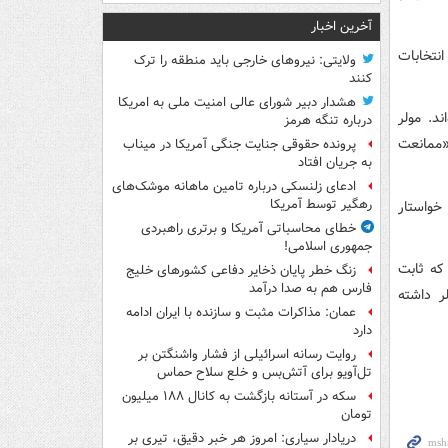
آخرین اخبار
نتخابات
ولایتی: نیروهای خارجی باید منطقه را ترک
کنند
هشدار دبیر شورای عالی امنیت ملی به امریکا
د. مولر
درباره تنگه هرمز
صداق «ممانعت
پرونده حقوقی جنایت جنگی آمریکا در میناب
به جریان افتاد
ادعای زلنسکی درباره تامین ماهانه موشک‌های
رهگیر توسط آمریکا
خواستار
خطای محاسباتی آمریکا و برتری راهبردی
جمهوری اسلامی!
که ثابت
زنگ خطر پایان ذخایر دفاعی کشورهای خلیج
فارس هم به صدا درآمد
ر داشته
عمان: مذاکرات مثبت و سازنده با ایران ادامه
دارد
روایت رسانه اسرائیلی از فشار واشنگتن بر
تل‌آویو برای آتش‌بس و خلع سلاح حماس
سکه در آستانه بازگشت به کانال ۱۸۸ میلیون
تومان
دریادار سیاری: امروز هر خبر دقیق، تیری بر