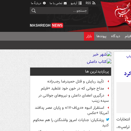
RSS
آرشیو
تماس با ما
دربارهٔ ما
MASHREGH
NEWS
یلم
دیدگاه
پیوندها
بازار
اپ
پربازدیدترین ها
کرد
تأیید ربایش و قتل حمیدرضا رجب‌زاده
مداح جوانی که در خون خود غلطید +فیلم
درگیری اعضای داعش و نیروهای جولانی در
سیده زینب
استقرار انبوه «دی‌اف‑۱۷» و پایان عصر پدافند
آمریکا +عکس
نتخابات
پزشکیان: جنایات امروز واشنگتن را هم محکوم
کنید
لد ترامپ»،