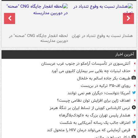
ای
هشدار نسبت به وفوع تندباد در تهران
لحظه انفجار جایگاه CNG "صحنه" در
دس
دوربین مداربسته
ات
آخرین اخبار
آتش‌سوزی در تأسیسات آرامکو در جنوب غرب عربستان
حذف لبنیات چه بلایی سر بیماران کلیوی می آورد
طبیعت بکر جاده اسالم به خلخال
رویای اف-۳۵ ترکیه در بن‌بست
آمریکا نتوانست؛ دیگران هم نمی توانند
اهداف ژاپن برای افزایش توان نظامی چیست؟
ترس کارشناس کویتی از تسلط ایران بر تنگۀ هرمز
هشدار پلیس تهران بزرگ به «کودک‌بلاگرها»
اعتراف جالب یک رسانه آمریکایی به شکست
قرص آزمایشی که می‌تواند درمان HIV را متحول کند
شکار تمساح در مالزی