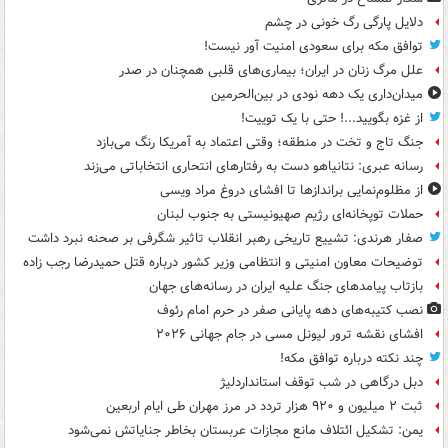
دلایل پارگی رگ خونی در چشم
توافق مکه برای سعودی امنیت آور نیست!
علل مرگ زنان در ایران؛ بیماری‌های قلبی همچنان در صدر
میدان‌داری یک دهه نودی در بین‌الحرمین
از غزه بگویید...! حتی با یک توییت!
جنگ تاج و تخت در منطقه؛ وقتی اعتماد به آمریکا رنگ می‌بازد
رسانه عبری: نتانیاهو دست به رفتارهای انتحاری انتخاباتی می‌زند
از مظلوم‌نمایی براندازها تا افشای دروغ مراد ویسی
حملات توپخانه‌ای رژیم صهیونیستی به جنوب لبنان
صفار هرندی: تشییع تاریخی رهبر انقلاب تاثیر شگرفی بر صحنه نبرد داشت
توضیحات معاون امنیتی و انتظامی وزیر کشور درباره قتل حمیدرضا رجب زاده
بازتاب پیامدهای جنگ علیه ایران در رسانه‌های جهان
نصب کتیبه‌های دهه پایانی صفر در حرم امام رئوف
افشای نقشه ترور لیونل مسی در جام جهانی ۲۰۲۶
چند نکته درباره توافق مکه!
دبل درگاهی در شب توقف استانداردلیژ
ثبت ۲ میلیون و ۹۲۰ هزار تردد در مرز مهران طی ایام اربعین
یمن: تشکیل ائتلاف مانع مجازات عربستان بخاطر جنایاتش نمی‌شود