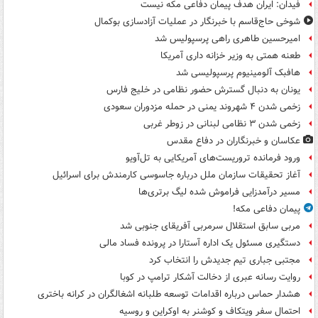
فیدان: ایران هدف پیمان دفاعی مکه نیست
شوخی حاج‌قاسم با خبرنگار در عملیات آزادسازی بوکمال
امیرحسین طاهری راهی پرسپولیس شد
طعنه همتی به وزیر خزانه داری آمریکا
هافبک آلومینیوم پرسپولیسی شد
یونان به دنبال گسترش حضور نظامی در خلیج فارس
زخمی شدن ۴ شهروند یمنی در حمله مزدوران سعودی
زخمی شدن ۳ نظامی لبنانی در زوطر غربی
عکاسان و خبرنگاران در دفاع مقدس
ورود فرمانده تروریست‌های آمریکایی به تل‌آویو
آغاز تحقیقات سازمان ملل درباره جاسوسی کارمندش برای اسرائیل
مسیر درآمدزایی فراموش شده لیگ برتری‌ها
پیمان دفاعی مکه!
مربی سابق استقلال سرمربی آفریقای جنوبی شد
دستگیری مسئول یک اداره آستارا در پرونده فساد مالی
مجتبی جباری تیم جدیدش را انتخاب کرد
روایت رسانه عبری از دخالت آشکار ترامپ در کوبا
هشدار حماس درباره اقدامات توسعه طلبانه اشغالگران در کرانه باختری
احتمال سفر ویتکاف و کوشنر به اوکراین و روسیه